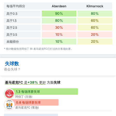
每场平均得分
Aberdeen
Kilmarnock
90%
80%
高于0.5
80%
60%
高于1.5
30%
60%
高于2.5
10%
20%
高于3.5
10%
20%
未能得分
* 统计数据包含阿伯丁 和 基马诺克FC已打过的主客场比赛。
失球数
谁会失球？
基马诺克FC
是
+38%
更好
方面
失球
1.3 每场球赛失球
阿伯丁 (主场)
0.8 每场球赛失球
基马诺克FC (客场)