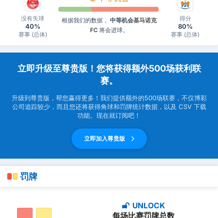
没有失球
得分
根据我们的数据，
中等机会
基马诺克
40%
80%
FC
将会进球。
赛事 (总体)
赛事 (总体)
立即升级至尊贵版！您将获得额外500场获利联
赛。
升级到尊贵版，帮您赢得更多！我们提供额外的500场联赛，不仅博彩
公司追踪较少，而且您还将获得角球和罚牌统计数据，以及 CSV 下载
功能。现在就订阅吧！
立即加入尊贵版
罚牌
UNLOCK
每场比赛罚牌总数