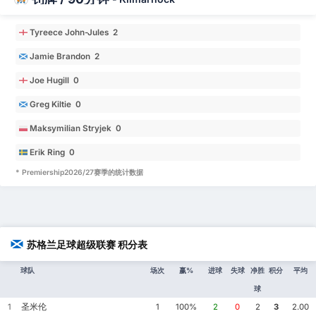
Tyreece John-Jules 2
Jamie Brandon 2
Joe Hugill 0
Greg Kiltie 0
Maksymilian Stryjek 0
Erik Ring 0
* Premiership2026/27赛季的统计数据
苏格兰足球超级联赛 积分表
球队
场次
赢%
进球
失球
净胜
积分
平均
球
圣米伦
1
1
100%
2
0
2
3
2.00