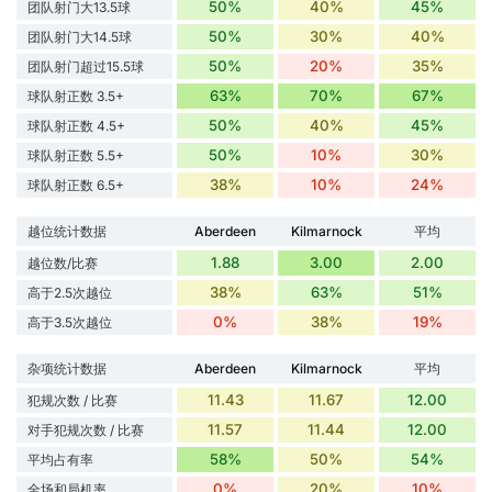
50%
40%
45%
团队射门大13.5球
50%
30%
40%
团队射门大14.5球
50%
20%
35%
团队射门超过15.5球
63%
70%
67%
球队射正数 3.5+
50%
40%
45%
球队射正数 4.5+
50%
10%
30%
球队射正数 5.5+
38%
10%
24%
球队射正数 6.5+
越位统计数据
Aberdeen
Kilmarnock
平均
1.88
3.00
2.00
越位数/比赛
38%
63%
51%
高于2.5次越位
0%
38%
19%
高于3.5次越位
杂项统计数据
Aberdeen
Kilmarnock
平均
11.43
11.67
12.00
犯规次数 / 比赛
11.57
11.44
12.00
对手犯规次数 / 比赛
58%
50%
54%
平均占有率
0%
20%
10%
全场和局机率