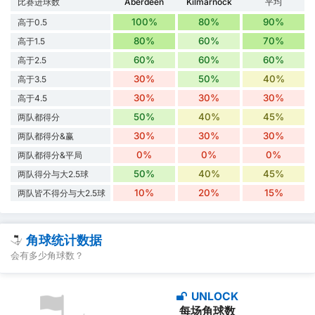
比赛进球数
Aberdeen
Kilmarnock
平均
100%
80%
90%
高于0.5
80%
60%
70%
高于1.5
60%
60%
60%
高于2.5
30%
50%
40%
高于3.5
30%
30%
30%
高于4.5
50%
40%
45%
两队都得分
30%
30%
30%
两队都得分&赢
0%
0%
0%
两队都得分&平局
50%
40%
45%
两队得分与大2.5球
10%
20%
15%
两队皆不得分与大2.5球
角球统计数据
会有多少角球数？
UNLOCK
每场角球数