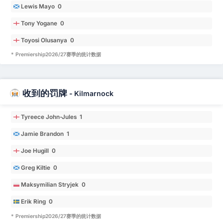
Lewis Mayo 0
Tony Yogane 0
Toyosi Olusanya 0
* Premiership2026/27赛季的统计数据
收到的罚牌
-
Kilmarnock
Tyreece John-Jules 1
Jamie Brandon 1
Joe Hugill 0
Greg Kiltie 0
Maksymilian Stryjek 0
Erik Ring 0
* Premiership2026/27赛季的统计数据