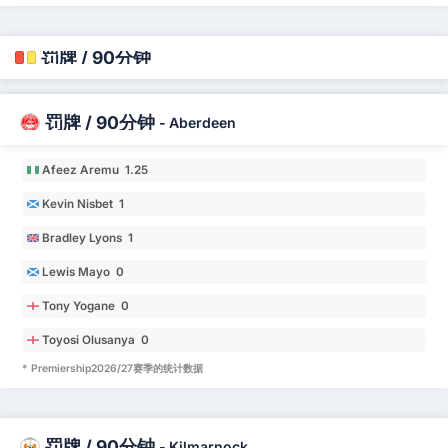
罚牌 / 90分钟
罚牌 / 90分钟
-
Aberdeen
Afeez Aremu 1.25
Kevin Nisbet 1
Bradley Lyons 1
Lewis Mayo 0
Tony Yogane 0
Toyosi Olusanya 0
* Premiership2026/27赛季的统计数据
罚牌 / 90分钟
-
Kilmarnock