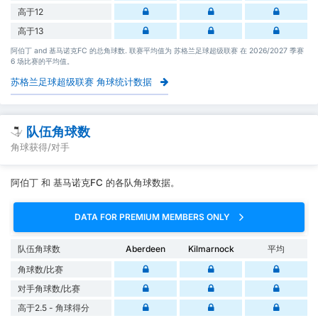
高于12
高于13
阿伯丁 and 基马诺克FC 的总角球数. 联赛平均值为 苏格兰足球超级联赛 在 2026/2027 季赛
6 场比赛的平均值。
苏格兰足球超级联赛 角球统计数据
队伍角球数
角球获得/对手
阿伯丁 和 基马诺克FC 的各队角球数据。
DATA FOR PREMIUM MEMBERS ONLY
队伍角球数
Aberdeen
Kilmarnock
平均
角球数/比赛
对手角球数/比赛
高于2.5 - 角球得分