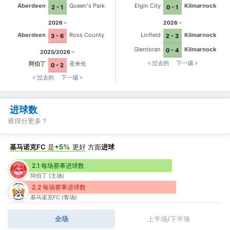
Aberdeen
Queen's Park
Elgin City
Kilmarnock
2 - 1
0 - 1
2026
2026
Aberdeen
Ross County
Linfield
Kilmarnock
3 - 6
2 - 3
Glentoran
Kilmarnock
0 - 4
2025/2026
过去的
下一埸
阿伯丁
圣米伦
0 - 2
过去的
下一埸
进球数
谁得分更多？
基马诺克FC
是
+5%
更好
方面
进球
2.1 每场赛事进球数
阿伯丁 (主场)
2.2 每场赛事进球数
基马诺克FC (客场)
全场
上半场/下半场