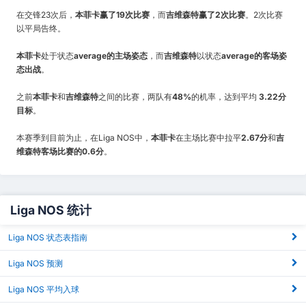
在交锋23次后，
本菲卡赢了19次比赛
，而
吉维森特赢了2次比赛
。2次比赛
以平局告终。
本菲卡
处于状态
average的主场姿态
，而
吉维森特
以状态
average的客场姿
态出战
。
之前
本菲卡
和
吉维森特
之间的比赛，两队有
48%
的机率，达到平均
3.22分
目标
。
本赛季到目前为止，在Liga NOS中，
本菲卡
在主场比赛中拉平
2.67分
和
吉
维森特客场比赛的0.6分
。
Liga NOS 统计
Liga NOS 状态表指南
Liga NOS 预测
Liga NOS 平均入球