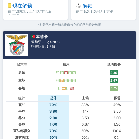
现在解锁
解锁
高于1.5进球，上半场/下半场
高于 8.5, 9.5进球 & 更多
＆ 更多
*本赛季本菲卡和吉维森特之间的平均统计数据
本菲卡
葡萄牙 - Liga NOS
联赛位置.
3
/ 18
状态表
结果
场均得分
总体
2.30
赢
赢
输
赢
赢
主场
2.67
赢
平
赢
赢
赢
客场
1.75
赢
平
赢
输
统计
总体
主场
客场
赢%
70%
83%
50%
平均
3.90
4.17
3.50
得分
2.90
3.50
2.00
失球
1.00
0.67
1.50
两队都得分
70%
50%
100%
没有失球
30%
50%
0%