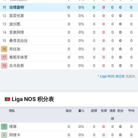
吉维森特
11
0
0%
0
0
0
0
0
莫雷伦塞
12
0
0%
0
0
0
0
0
波尔图
13
0
0%
0
0
0
0
0
里奥阿维
14
0
0%
0
0
0
0
0
桑塔克拉拉
15
0
0%
0
0
0
0
0
布拉加
16
0
0%
0
0
0
0
0
葡萄牙体育
17
0
0%
0
0
0
0
0
吉马良斯
18
0
0%
0
0
0
0
0
*
Liga NOS 状态表
也提供。
Liga NOS 积分表
球队
场次
赢%
进球
失球
净胜
积分
平均
球
维塞
1
0
0%
0
0
0
0
0
阿维卡
2
0
0%
0
0
0
0
0