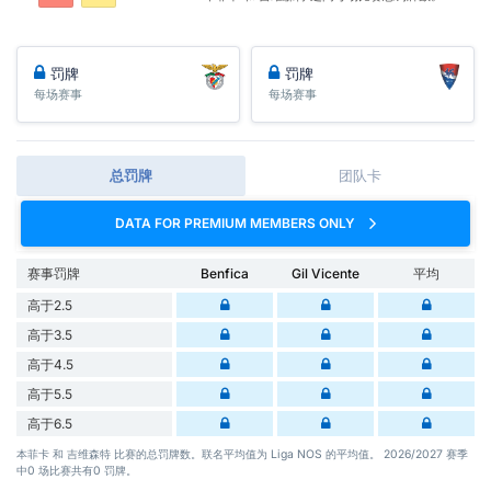
罚牌
罚牌
每场赛事
每场赛事
总罚牌
团队卡
DATA FOR PREMIUM MEMBERS ONLY
赛事罚牌
Benfica
Gil Vicente
平均
高于2.5
高于3.5
高于4.5
高于5.5
高于6.5
本菲卡 和 吉维森特 比赛的总罚牌数。联名平均值为 Liga NOS 的平均值。 2026/2027 赛季
中0 场比赛共有0 罚牌。