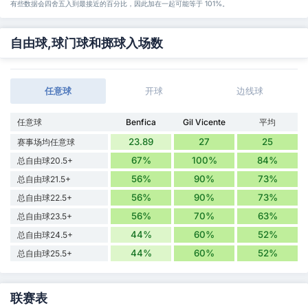
有些数据会四舍五入到最接近的百分比，因此加在一起可能等于 101%。
自由球,球门球和掷球入场数
任意球
开球
边线球
任意球
Benfica
Gil Vicente
平均
23.89
27
25
赛事场均任意球
67%
100%
84%
总自由球20.5+
56%
90%
73%
总自由球21.5+
56%
90%
73%
总自由球22.5+
56%
70%
63%
总自由球23.5+
44%
60%
52%
总自由球24.5+
44%
60%
52%
总自由球25.5+
联赛表