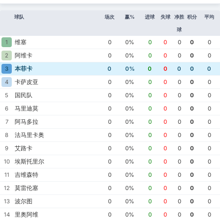
球队
场次
赢%
进球
失球
净胜
积分
平均
球
维塞
1
0
0%
0
0
0
0
0
阿维卡
2
0
0%
0
0
0
0
0
本菲卡
3
0
0%
0
0
0
0
0
卡萨皮亚
4
0
0%
0
0
0
0
0
国民队
5
0
0%
0
0
0
0
0
马里迪莫
6
0
0%
0
0
0
0
0
阿马多拉
7
0
0%
0
0
0
0
0
法马里卡奥
8
0
0%
0
0
0
0
0
艾路卡
9
0
0%
0
0
0
0
0
埃斯托里尔
10
0
0%
0
0
0
0
0
吉维森特
11
0
0%
0
0
0
0
0
莫雷伦塞
12
0
0%
0
0
0
0
0
波尔图
13
0
0%
0
0
0
0
0
里奥阿维
14
0
0%
0
0
0
0
0