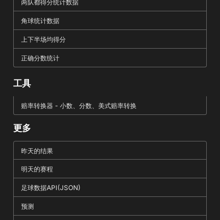
两队都得分统计数据
角球统计数据
上下半场均得分
正确分数统计
工具
赔率转换器 - 小数、分数、美式赔率转换
更多
昨天的结果
明天的赛程
足球数据API(JSON)
预测