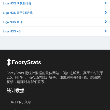
Liga NOS 两队都得分
Liga NOS 高于2.5进球
Liga NOS 角球
Liga NOS xG
FootyStats 是统计数据的最佳网站，例如进球数、高于2.5/低于
2.5、HT/FT、动态场内统计等等。如果您有任何问题、想法或
反馈，请随时与我们联系。
统计数据
高于/低于入球