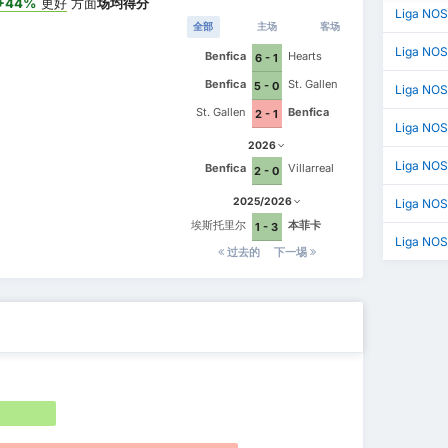
+44%
更好
方面
场均得分
Liga N
全部
主场
客场
Liga NO
Benfica
Hearts
6 - 1
Benfica
St. Gallen
5 - 0
Liga N
St. Gallen
Benfica
2 - 1
Liga N
2026
Liga NO
Benfica
Villarreal
2 - 0
2025/2026
Liga NO
埃斯托里尔
本菲卡
1 - 3
Liga NOS
过去的
下一埸