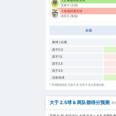
1.2 每场球赛失球
艾路卡 (主场)
1 每场球赛失球
本菲卡 (客场)
全场
角球 / 比赛
高于0.5
高于1.5
高于2.5
高于3.5
没有失球
* 失球数据包括 艾路卡 和 本菲卡 的主客场比赛。
大于 2.5球 & 两队都得分预测
本
艾路卡 和 本菲卡's 大球 0.5 ~ 4.5 及