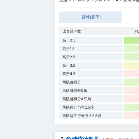
进球(高于)
比赛进球数
FC
高于0.5
高于1.5
高于2.5
高于3.5
高于4.5
两队都得分
两队都得分&赢
两队都得分&平局
两队得分与大2.5球
两队皆不得分与大2.5球