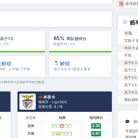
吉马良
18
赔
市场
65%
高于1.5
两队都得分
艾路卡 
: 0%
联盟平均 : 0%
本菲卡 
平局
在解锁
解锁
高于0.5
5进球，上半场/下半场
高于 8.5, 9.5进球 & 更多
高于1.5
高于2.5
路卡和本菲卡之间的平均统计数据
高于3.5
高于4.5
本菲卡
两队都
葡萄牙 - Liga NOS
联赛位置.
3
/ 18
分
状态表
结果
场均得分
分
总体
2.30
赢
赢
输
赢
赢
于202
主场
2.67
赢
平
赢
赢
赢
面交锋