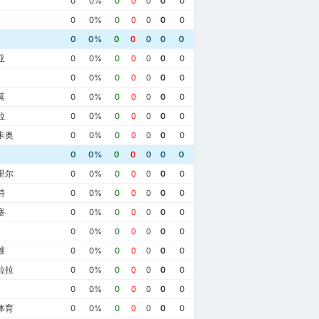
0
0%
0
0
0
0
0
0
0%
0
0
0
0
0
0
0%
0
0
0
0
0
亚
0
0%
0
0
0
0
0
0
0%
0
0
0
0
0
莫
0
0%
0
0
0
0
0
拉
0
0%
0
0
0
0
0
卡奥
0
0%
0
0
0
0
0
0
0%
0
0
0
0
0
里尔
0
0%
0
0
0
0
0
特
0
0%
0
0
0
0
0
塞
0
0%
0
0
0
0
0
0
0%
0
0
0
0
0
维
0
0%
0
0
0
0
0
拉拉
0
0%
0
0
0
0
0
月6日
2023年10月31日
2023年1月31日
2022年8月5日
0
0%
0
0
0
0
0
0
艾路卡
0
艾路卡
0
本菲卡
4
体育
0
0%
0
0
0
0
0
3
本菲卡
2
本菲卡
3
艾路卡
0