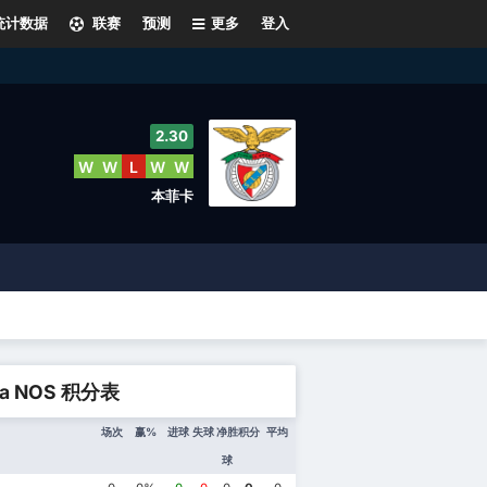
统计数据
联赛
预测
更多
登入
2.30
W
W
L
W
W
本菲卡
ga NOS 积分表
场次
赢%
进球
失球
净胜
积分
平均
球