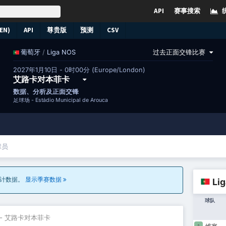
API
赛事搜索
EN)
API
尊贵版
预测
CSV
/
Liga NOS
过去正面交锋比赛
葡萄牙
2027年1月10日 - 0时00分 (Europe/London)
艾路卡对本菲卡
数据、分析及正面交锋
足球场 -
Estádio Municipal de Arouca
球员
统计数据。
显示季赛数据
Li
球队
- 艾路卡对本菲卡