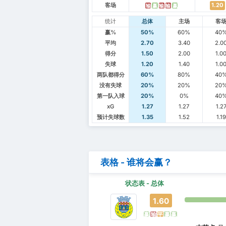
客场
1.20
输
赢
输
输
赢
统计
总体
主场
客
赢%
50%
60%
40
平均
2.70
3.40
2.0
得分
1.50
2.00
1.0
失球
1.20
1.40
1.0
两队都得分
60%
80%
40
没有失球
20%
20%
20
第一队入球
20%
0%
40
xG
1.27
1.27
1.2
预计失球数
1.35
1.52
1.19
表格 - 谁将会赢？
状态表 - 总体
1.60
赢
输
平
赢
赢