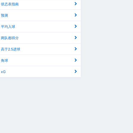
OS 状态表指南
S 预测
OS 平均入球
OS 两队都得分
S 高于2.5进球
S 角球
 xG