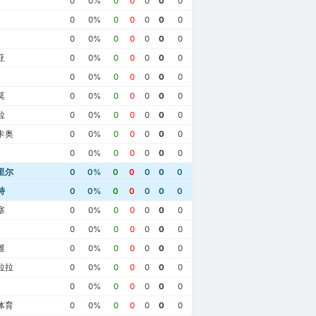
0
0%
0
0
0
0
0
0
0%
0
0
0
0
0
0
0%
0
0
0
0
0
亚
0
0%
0
0
0
0
0
0
0%
0
0
0
0
0
莫
0
0%
0
0
0
0
0
拉
0
0%
0
0
0
0
0
卡奥
0
0%
0
0
0
0
0
0
0%
0
0
0
0
0
里尔
0
0%
0
0
0
0
0
特
0
0%
0
0
0
0
0
塞
0
0%
0
0
0
0
0
0
0%
0
0
0
0
0
维
0
0%
0
0
0
0
0
拉拉
0
0%
0
0
0
0
0
2022年3月4日
月17日
2023年3月31日
2022年10月7日
0
0%
0
0
0
0
0
吉维森特
0
特
5
埃斯托里尔
1
吉维森特
0
体育
0
0%
0
0
0
0
0
埃斯托里尔
1
埃斯托里尔
0
里尔
3
吉维森特
0