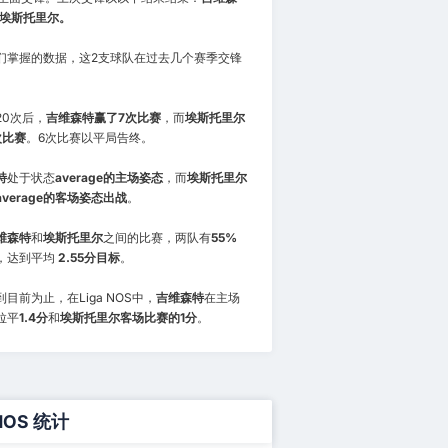
 1 埃斯托里尔。
们掌握的数据，这2支球队在过去几个赛季交锋
20次后，
吉维森特赢了7次比赛
，而
埃斯托里尔
次比赛
。6次比赛以平局告终。
特
处于状态
average的主场姿态
，而
埃斯托里尔
average的客场姿态出战
。
维森特
和
埃斯托里尔
之间的比赛，两队有
55%
，达到平均
2.55分目标
。
目前为止，在Liga NOS中，
吉维森特
在主场
拉平
1.4分
和
埃斯托里尔客场比赛的1分
。
 NOS 统计