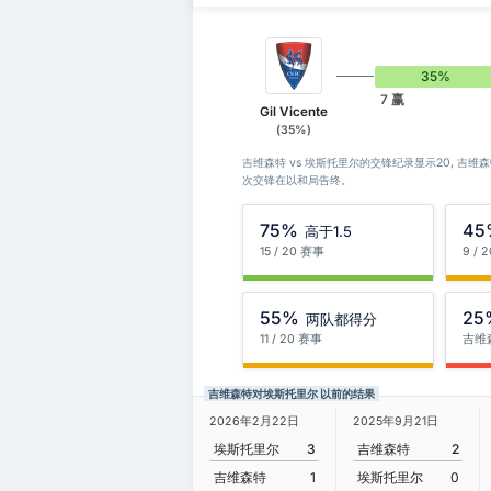
35%
7 赢
Gil Vicente
(35%)
吉维森特 vs 埃斯托里尔的交锋纪录显示20, 吉维森
次交锋在以和局告终。
75%
45
高于1.5
15 / 20 赛事
9 / 
55%
25
两队都得分
11 / 20 赛事
吉维
吉维森特对埃斯托里尔 以前的结果
2026年2月22日
2025年9月21日
埃斯托里尔
3
吉维森特
2
吉维森特
1
埃斯托里尔
0