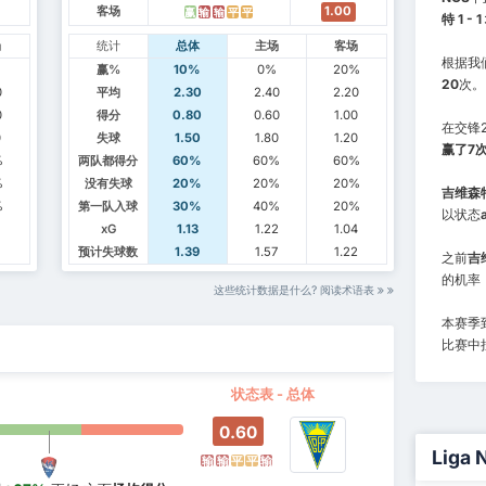
客场
1.00
赢
输
输
平
平
特 1 -
场
统计
总体
主场
客场
根据我
赢%
10%
0%
20%
20
次。
0
平均
2.30
2.40
2.20
0
得分
0.80
0.60
1.00
在交锋
0
失球
1.50
1.80
1.20
赢了7
%
两队都得分
60%
60%
60%
%
没有失球
20%
20%
20%
吉维森
%
第一队入球
30%
40%
20%
以状态
1
xG
1.13
1.22
1.04
1
预计失球数
1.39
1.57
1.22
之前
吉
的机率
这些统计数据是什么? 阅读术语表
本赛季到
比赛中
状态表 - 总体
0.60
Liga
输
输
平
平
输