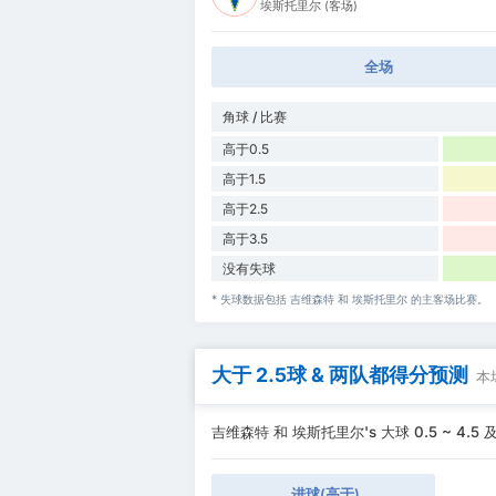
埃斯托里尔 (客场)
全场
角球 / 比赛
高于0.5
高于1.5
高于2.5
高于3.5
没有失球
* 失球数据包括 吉维森特 和 埃斯托里尔 的主客场比赛。
大于 2.5球 & 两队都得分预测
本
吉维森特 和 埃斯托里尔's 大球 0.5 ~ 4.
进球(高于)