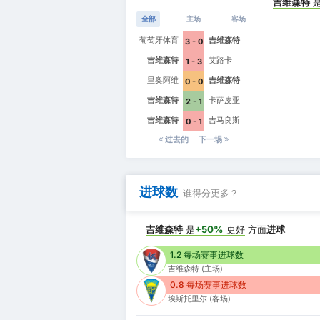
吉维森特
全部
主场
客场
葡萄牙体育
吉维森特
3 - 0
吉维森特
艾路卡
1 - 3
里奥阿维
吉维森特
0 - 0
吉维森特
卡萨皮亚
2 - 1
吉维森特
吉马良斯
0 - 1
过去的
下一埸
进球数
谁得分更多？
吉维森特
是
+50%
更好
方面
进球
1.2 每场赛事进球数
吉维森特 (主场)
0.8 每场赛事进球数
埃斯托里尔 (客场)