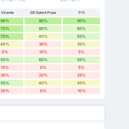
l Vicente
GD Estoril Praia
平均
90%
90%
90%
70%
60%
65%
70%
40%
55%
40%
30%
35%
0%
10%
5%
50%
60%
55%
10%
0%
5%
30%
20%
25%
50%
40%
45%
20%
0%
10%