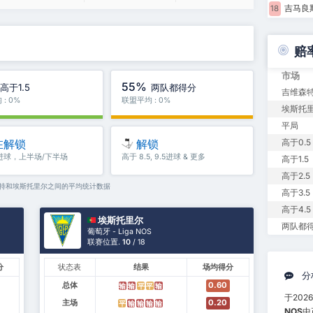
吉马良
18
赔
市场
55%
高于1.5
两队都得分
吉维森特
: 0%
联盟平均 : 0%
埃斯托里
平局
在解锁
解锁
高于0.5
5进球，上半场/下半场
高于 8.5, 9.5进球 & 更多
高于1.5
高于2.5
森特和埃斯托里尔之间的平均统计数据
高于3.5
高于4.5
埃斯托里尔
两队都
葡萄牙 - Liga NOS
联赛位置.
10
/ 18
分
状态表
结果
场均得分
分
总体
0.60
输
输
平
平
输
于202
主场
0.20
平
输
输
输
输
NOS
中