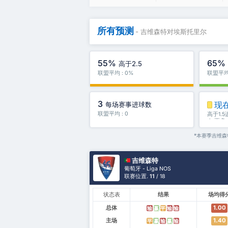
所有预测
- 吉维森特对埃斯托里尔
55%
65%
高于2.5
联盟平均 : 0%
联盟平均 
3
现
每场赛事进球数
联盟平均 : 0
高于1.
＆ 更多
*本赛季吉维
吉维森特
葡萄牙 - Liga NOS
联赛位置.
11
/ 18
状态表
结果
场均得
总体
1.00
输
赢
平
输
输
主场
1.40
平
赢
输
赢
输