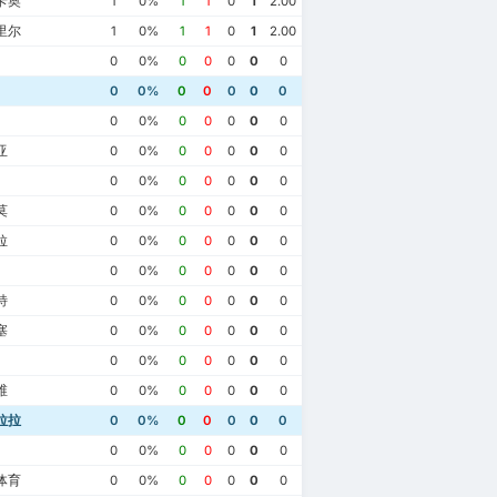
卡奥
1
0%
1
1
0
1
2.00
里尔
1
0%
1
1
0
1
2.00
0
0%
0
0
0
0
0
0
0%
0
0
0
0
0
0
0%
0
0
0
0
0
亚
0
0%
0
0
0
0
0
0
0%
0
0
0
0
0
莫
0
0%
0
0
0
0
0
拉
0
0%
0
0
0
0
0
0
0%
0
0
0
0
0
特
0
0%
0
0
0
0
0
塞
0
0%
0
0
0
0
0
0
0%
0
0
0
0
0
维
0
0%
0
0
0
0
0
拉拉
0
0%
0
0
0
0
0
0
0%
0
0
0
0
0
体育
0
0%
0
0
0
0
0