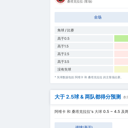
桑塔克拉拉 (客场)
全场
角球 / 比赛
高于0.5
高于1.5
高于2.5
高于3.5
没有失球
* 失球数据包括 阿维卡 和 桑塔克拉拉 的主客场比赛。
大于 2.5球 & 两队都得分预测
本
阿维卡 和 桑塔克拉拉's 大球 0.5 ~ 4.5
进球(高于)