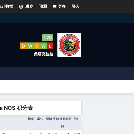
统计数据
联赛
预测
更多
登入
1.70
D
W
D
W
L
桑塔克拉拉
ga NOS 积分表
场次
赢%
进球
失球
净胜
积分
平均
球