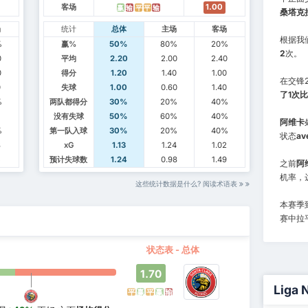
客场
1.00
赢
输
平
平
输
桑塔克
场
统计
总体
主场
客场
根据我
%
赢%
50%
80%
20%
2
次。
0
平均
2.20
2.00
2.40
0
得分
1.20
1.40
1.00
在交锋
0
失球
1.00
0.60
1.40
了1次
%
两队都得分
30%
20%
40%
没有失球
50%
60%
40%
阿维卡
%
第一队入球
30%
20%
40%
状态
a
8
xG
1.13
1.24
1.02
5
预计失球数
1.24
0.98
1.49
之前
阿
机率，
这些统计数据是什么? 阅读术语表
本赛季到
赛中拉
状态表 - 总体
1.70
Liga
平
赢
平
赢
输