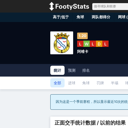
高于/低于
角球
两队都得分
网球 (
1.20
L
W
L
D
L
阿维卡
统计
预测
排名
全部
进球
角球
罚牌
半埸
因为这是一个季前赛程，所以显示最近10次的
正面交手统计数据 / 以前的结果