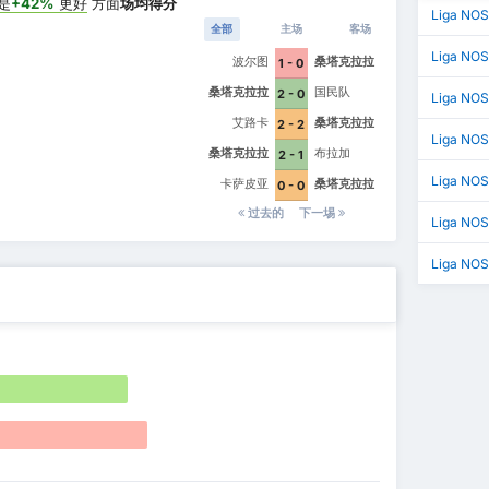
是
+42%
更好
方面
场均得分
Liga N
全部
主场
客场
Liga NO
波尔图
桑塔克拉拉
1 - 0
桑塔克拉拉
国民队
2 - 0
Liga N
艾路卡
桑塔克拉拉
2 - 2
Liga N
桑塔克拉拉
布拉加
2 - 1
Liga NO
卡萨皮亚
桑塔克拉拉
0 - 0
过去的
下一埸
Liga NO
Liga NOS