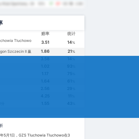
 Klub Sportowy Wybrzeze Rewalskie Rewal
29
10%
17
67
-50
15
2.90
率
赔率
统计
uchowia Tluchowo
3.51
14
%
1.86
21
on Szczecin II 赢
%
3.58
14
%
1.02
93
%
1.17
75
%
1.64
61
%
2.56
29
%
4.25
11
%
1.55
43
得分
%
析
年5月1日，GZS Tluchowia Tluchowo在3