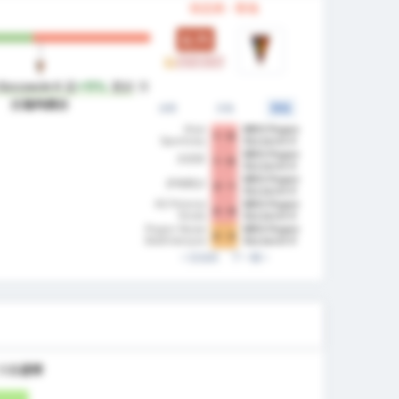
状态表 - 客场
0.71
平
输
输
输
输
zczecin II
是
+11%
更好
方
面
场均得分
全部
主场
客场
Klub
MKS Pogon
1 - 0
Sportowy
Szczecin II
Lipno
MKS Pogon
尤尼亚
1 - 0
Steszew
Szczecin II
MKS Pogon
萨维斯沙
2 - 1
Szczecin II
KS Polonia
MKS Pogon
3 - 0
Sroda
Szczecin II
Wielkopolska
Pogon Nowe
MKS Pogon
2 - 2
Skalmierzyce
Szczecin II
过去的
下一埸
方面
进球