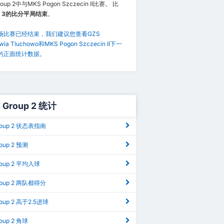
Group 2中与MKS Pogon Szczecin II比赛。 比
 - 3的比分平局结束
。
场比赛已经结束，我们建议您查看GZS
wia Tluchowo和MKS Pogon Szczecin II下一
的正面统计数据。
a Group 2 统计
Group 2 状态表指南
roup 2 预测
Group 2 平均入球
Group 2 两队都得分
Group 2 高于2.5进球
roup 2 角球