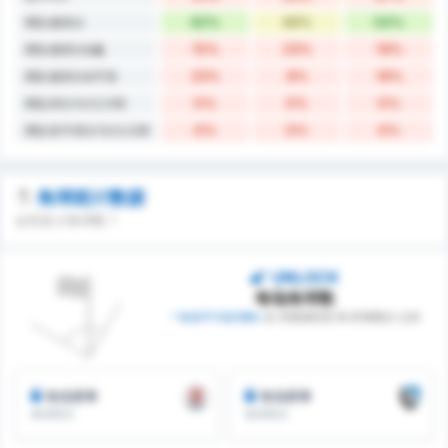
62%
46%
54%
两队都得分
15%
23%
19%
两队都得分&赢
23%
8%
16%
两队都得分&平局
0%
0%
0%
两队得分与大2.5球
0%
0%
0%
两队皆不得分与大2.5球
角球统计数据
会有多少角球数？
UNLOCK
每场角球数
* 每场平均角球数h
在 布莱基特尼 和 萨维斯沙 之间
每场赛事
每场赛事
角球得分
角球得分