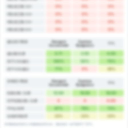
0%
0%
0%
球队射正数 3.5+
0%
0%
0%
球队射正数 4.5+
0%
0%
0%
球队射正数 5.5+
0%
0%
0%
球队射正数 6.5+
越位统计数据
Stargard
Zawisza
平均
Szczeciński
Bydgoszcz
5.71
2.50
4.00
越位数/比赛
100%
50%
75%
高于2.5次越位
71%
0%
36%
高于3.5次越位
杂项统计数据
Stargard
Zawisza
平均
Szczeciński
Bydgoszcz
12.00
19.50
16.00
犯规次数 / 比赛
0
0
0.00
对手犯规次数 / 比赛
67%
78%
73%
平均占有率
23%
23%
23%
全场和局机率
有些数据会四舍五入到最接近的百分比，因此加在一起可能等于 101%。