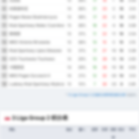
尤尼亚
8
13
38%
17
16
1
18
2.54
布莱基特尼
9
14
36%
21
23
-2
18
3.14
Pogon Nowe Skalmierzyce
10
13
38%
17
20
-3
18
2.85
Klub Sportowy Notec Czarnkow
11
13
38%
18
22
-4
18
3.08
斯维西
12
13
31%
11
22
-11
16
2.54
MKS Victoria Wrzesnia
13
13
38%
13
15
-2
15
2.15
Klub Sportowy Lipno Steszew
14
13
31%
17
27
-10
15
3.38
GZS Tluchowia Tluchowo
15
14
29%
13
28
-15
14
2.93
卡图西亚
16
14
29%
16
26
-10
12
3.00
MKS Pogon Szczecin II
17
14
21%
12
32
-20
10
3.14
Ludowy Klub Sportowy Wybrzeze Rewalskie Rewal
18
13
15%
7
30
-23
8
2.85
*
3 Liga Group 2 主场积分榜和客场积分榜
也提供。
3 Liga Group 2 积分表
球队
场次
赢%
进球
失球
净胜
积分
平均
球