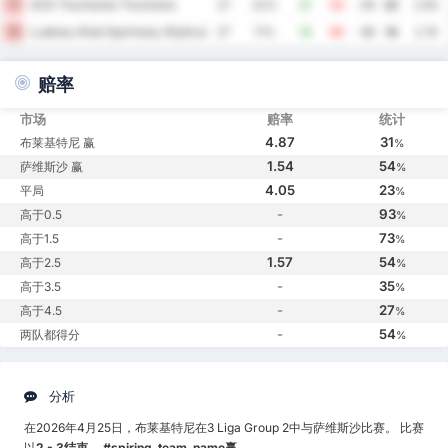
GZS Tluchowia Tluchowo
17
27
22%
21
50
-29
22
2.63
Ludowy Klub Sportowy Wybrzeze Rewalskie Rewal
18
27
11%
14
60
-46
14
2.74
赔率
市场
赔率
统计
4.87
31
布莱基特尼 赢
%
1.54
54
萨维斯沙 赢
%
4.05
23
平局
%
-
93
高于0.5
%
-
73
高于1.5
%
1.57
54
高于2.5
%
-
35
高于3.5
%
-
27
高于4.5
%
-
54
两队都得分
%
分析
在2026年4月25日，布莱基特尼在3 Liga Group 2中与萨维斯沙比赛。 比赛
以
2 - 3结束， #spiring_team_name赢
。