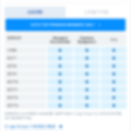
总角球数
上半场/下半场
DATA FOR PREMIUM MEMBERS ONLY
赛事角球
Stargard
Zawisza
平均
Szczeciński
Bydgoszcz
大球6
高于7
高于8
高于9
高于10
高于11
高于12
高于13
布莱基特尼 and 萨维斯沙 的总角球数. 联赛平均值为 3 Liga Group 2 在 2025/2026 季赛
242 场比赛的平均值。
3 Liga Group 2 角球统计数据