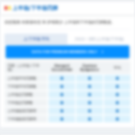
上半场/下半场罚牌
供您预测 布莱基特尼 和 萨维斯沙 上半场和下半场的罚牌数据。
上/下半场 平均
大0.5 ~ 3球 (上半场/下半场)
DATA FOR PREMIUM MEMBERS ONLY
罚牌（上半场 / 下半
Stargard
Zawisza
平均
场）
Szczeciński
Bydgoszcz
上半场平均罚牌数
下半场平均罚牌数
上半场总罚牌数
下半场总罚牌数
上半场较高罚牌率
下半场较高罚牌率