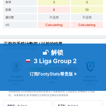
角球
3
3
犯规
6
10
越位数
不适用
不适用
xG
Calculating
Calculating
正面交手统计数据 / 以前的结果
- 布莱基特尼对萨维斯沙
解锁
7
3 Liga Group 2
赛事
43%
14%
43%
订阅FootyStats尊贵版
3 赢
3 赢
Stargard
Zawisza
1 平局
Szczeciński
Bydgoszcz
(14%)
(43%)
(43%)
布莱基特尼 vs 萨维斯沙的交锋纪录显示7, 布莱基特尼 3 次获胜且 萨维斯沙 3 次获
胜。 布莱基特尼 和 萨维斯沙之间有1次交锋在以和局告终。