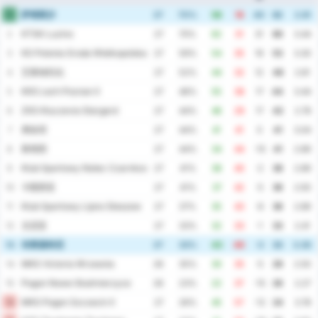
萨维斯沙
1
27
70%
58
18
40
62
2.81
KTSK Luzino
2
27
70%
62
31
31
60
3.44
KS Polonia Sroda Wielkopolska
3
27
59%
54
35
19
53
3.30
艾莱纳托伦
4
27
52%
44
32
12
48
2.81
KKS Lech Poznan II
5
27
48%
55
38
17
44
3.44
ZKS Kluczevia Stargard
6
27
44%
46
29
17
42
2.78
弗洛塔
7
27
44%
41
41
0
41
3.04
斯维西
8
27
44%
34
44
-10
41
2.89
Klub Sportowy Notec Czarnkow
9
27
41%
38
40
-2
38
2.89
卡图西亚
10
27
41%
37
42
-5
36
2.93
Klub Sportowy Lipno Steszew
11
27
37%
35
43
-8
36
2.89
尤尼亚
12
27
33%
32
33
-1
33
2.41
布莱基特尼
13
27
33%
43
46
-3
33
3.30
MKS Victoria Wrzesnia
14
26
35%
30
35
-5
29
2.50
Pogon Nowe Skalmierzyce
15
26
23%
22
37
-15
26
2.27
MKS Pogon Szczecin II
16
27
26%
45
57
-12
24
3.78