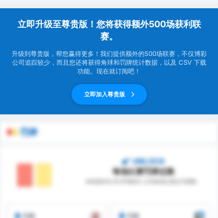
立即升级至尊贵版！您将获得额外500场获利联
赛。
升级到尊贵版，帮您赢得更多！我们提供额外的500场联赛，不仅博彩
公司追踪较少，而且您还将获得角球和罚牌统计数据，以及 CSV 下载
功能。现在就订阅吧！
立即加入尊贵版
罚牌
UNLOCK
每场比赛罚牌总数
布莱基特尼 和 萨维斯沙 之间每场比赛总罚牌数。
罚牌
罚牌