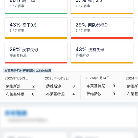
86%
57%
高于1.5
高于2.5
6 / 7 赛事
4 / 7 赛事
43%
29%
高于3.5
两队都得分
3 / 7 赛事
2 / 7 赛事
29%
43%
没有失球
没有失球
布莱基特尼
萨维斯沙
布莱基特尼对萨维斯沙 以前的结果
2024年9月14日
2025年10月3日
2025年4月13日
2024
布莱基特尼
3
萨维斯沙
2
萨维斯沙
0
萨维斯
布莱基特尼
4
布莱基
萨维斯沙
3
布莱基特尼
0
所有预测
- 布莱基特尼对萨维斯沙