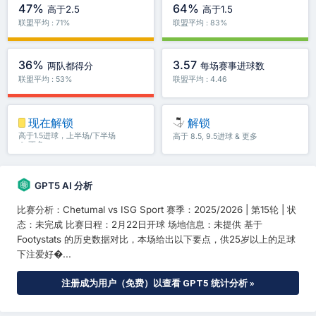
47%
64%
高于2.5
高于1.5
联盟平均 : 71%
联盟平均 : 83%
36%
3.57
两队都得分
每场赛事进球数
联盟平均 : 53%
联盟平均 : 4.46
现在解锁
解锁
高于1.5进球，上半场/下半场
高于 8.5, 9.5进球 & 更多
＆ 更多
GPT5 AI 分析
比赛分析：Chetumal vs ISG Sport 赛季：2025/2026 | 第15轮 | 状
态：未完成 比赛日程：2月22日开球 场地信息：未提供 基于
Footystats 的历史数据对比，本场给出以下要点，供25岁以上的足球
下注爱好�...
注册成为用户（免费）以查看 GPT5 统计分析 »