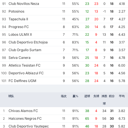
Club Novillos Neza
91
11
55%
23
23
0
18
4.18
Potosinos
92
11
55%
12
13
-1
18
2.27
Tapachula II
93
11
45%
27
20
7
17
4.27
Progreso FC
94
8
63%
20
14
6
17
4.25
Lobos ULMX II
95
7
71%
22
9
13
16
4.43
Club Deportivo Etchojoa
96
6
83%
15
4
11
16
3.17
Club Orgullo Surtam
97
7
71%
17
8
9
16
3.57
Selva Canera
98
9
56%
25
18
7
16
4.78
Atletico Tesistan FC
99
9
56%
30
24
6
16
6.00
Deportivo Albiazul FC
100
9
56%
23
18
5
16
4.56
FC Delfines UGM
101
9
56%
28
24
4
16
5.78
球队
场次
赢%
进球
失球
净胜
积分
平均
球
Chivas Alamos FC
1
11
91%
38
4
34
31
3.82
Halcones Negros FC
2
11
91%
65
9
56
30
6.73
Club Deportivo Yautepec
3
11
91%
46
18
28
30
5.82