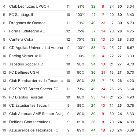
Club Lechuzas UPGCH
4
11
91%
32
8
24
30
3.64
FC Santiago II
5
10
100%
27
7
20
30
3.40
Dragones de Oaxaca II
6
11
91%
40
23
17
30
5.73
FormaFutIntegral AC
7
12
75%
37
14
23
28
4.25
Cantera Coka
8
12
75%
33
13
20
28
3.83
CD Aguilas Universidad Autonoma de Guerrero
9
9
100%
38
13
25
27
5.67
Racing Veracruz III
10
9
100%
26
4
22
27
3.33
Tapatios Soccer FC
11
10
90%
34
13
21
27
4.70
FC Delfines UGM
12
10
90%
36
21
15
27
5.70
Club Bombarderos de Tecamac
13
10
80%
35
7
28
26
4.20
SK SPORT Street Soccer FC
14
11
73%
49
24
25
25
6.64
FC Diablos Tesistan
15
10
80%
35
14
21
25
4.90
CD Estudiantes Tecos II
16
9
89%
24
10
14
25
3.78
Club Aztecas AMF Soccer Aragon
17
9
89%
39
9
30
24
5.33
Delfines Coatzacoalcos
18
9
89%
36
8
28
24
4.89
Azucareros de Tezonapa FC
19
9
89%
44
18
26
24
6.89