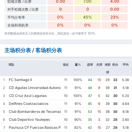
0.00
7.00
4.00
犯规次数 / 比赛
0
0
0.00
对手犯规次数 / 比赛
0%
45%
23%
平均占有率
0%
0%
0%
全场和局机率
有些数据会四舍五入到最接近的百分比，因此加在一起可能等于 101%。
主场积分表 / 客场积分表
球队
场次
赢%
进球
失球
净胜
积分
平均
球
FC Santiago II
1
11
100%
44
15
29
33
5.36
CD Aguilas Universidad Autonoma de Guerrero
2
11
91%
48
9
39
31
5.18
CD Cruz Azul Lagunas
3
10
100%
47
5
42
30
5.20
Delfines Coatzacoalcos
4
11
91%
45
6
39
30
4.64
Club Bombarderos de Tecamac
5
11
91%
53
15
38
30
6.18
Club Deportivo Yautepec
6
10
90%
35
3
32
28
3.80
Pachuca CF Fuerzas Basicas Pachuca CF III
7
11
82%
42
15
27
28
5.18