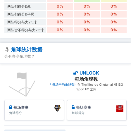
0%
0%
0%
两队都得分&赢
0%
0%
0%
两队都得分&平局
0%
0%
0%
两队得分与大2.5球
0%
0%
0%
两队皆不得分与大2.5球
角球统计数据
会有多少角球数？
UNLOCK
每场角球数
* 每场平均角球数h
在 Tigrillos de Chetumal 和 ISG
Sport FC 之间
每场赛事
每场赛事
角球得分
角球得分