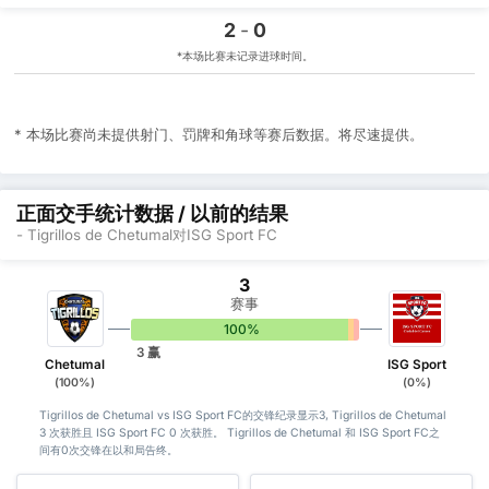
2
-
0
*本场比赛未记录进球时间。
* 本场比赛尚未提供射门、罚牌和角球等赛后数据。将尽速提供。
正面交手统计数据 / 以前的结果
- Tigrillos de Chetumal对ISG Sport FC
3
赛事
100%
0%
0%
3 赢
Chetumal
ISG Sport
(100%)
(0%)
Tigrillos de Chetumal vs ISG Sport FC的交锋纪录显示3, Tigrillos de Chetumal
3 次获胜且 ISG Sport FC 0 次获胜。 Tigrillos de Chetumal 和 ISG Sport FC之
间有0次交锋在以和局告终。