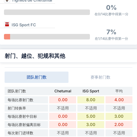
Tigrillos de Chetumal
0%
在0/14比赛中得第一分
ISG Sport FC
7%
在1/14比赛中得第一分
射门、越位、犯规和其他
团队射门数
赛事射门数
团队射门数
Chetumal
ISG Sport
平均
0.00
8.00
4.00
每场比赛射门数
不适用
不适用
不适用
射门转换率
0.00
5.00
3.00
每场比赛射中目标
0.00
3.00
2.00
每场比赛射偏离目标
不适用
不适用
不适用
每次射门进球数