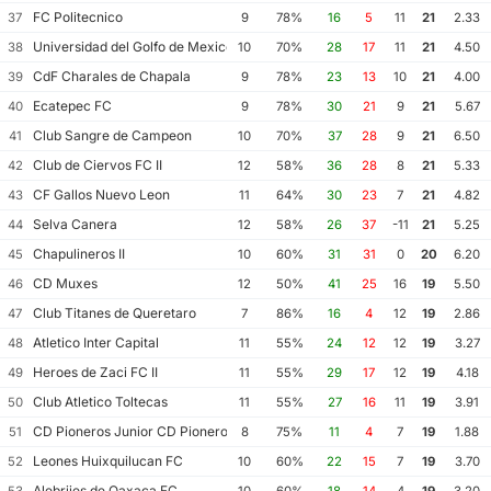
FC Politecnico
37
9
78%
16
5
11
21
2.33
Universidad del Golfo de Mexico FC
38
10
70%
28
17
11
21
4.50
CdF Charales de Chapala
39
9
78%
23
13
10
21
4.00
Ecatepec FC
40
9
78%
30
21
9
21
5.67
Club Sangre de Campeon
41
10
70%
37
28
9
21
6.50
Club de Ciervos FC II
42
12
58%
36
28
8
21
5.33
CF Gallos Nuevo Leon
43
11
64%
30
23
7
21
4.82
Selva Canera
44
12
58%
26
37
-11
21
5.25
Chapulineros II
45
10
60%
31
31
0
20
6.20
CD Muxes
46
12
50%
41
25
16
19
5.50
Club Titanes de Queretaro
47
7
86%
16
4
12
19
2.86
Atletico Inter Capital
48
11
55%
24
12
12
19
3.27
Heroes de Zaci FC II
49
11
55%
29
17
12
19
4.18
Club Atletico Toltecas
50
11
55%
27
16
11
19
3.91
CD Pioneros Junior CD Pioneros de Cancun II
51
8
75%
11
4
7
19
1.88
Leones Huixquilucan FC
52
10
60%
22
15
7
19
3.70
Alebrijes de Oaxaca FC