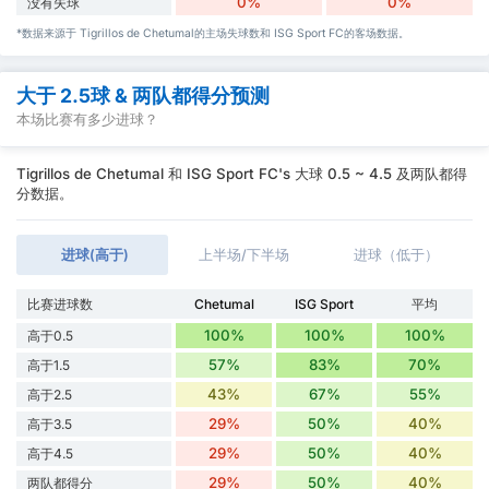
0%
0%
没有失球
*数据来源于 Tigrillos de Chetumal的主场失球数和 ISG Sport FC的客场数据。
大于 2.5球 & 两队都得分预测
本场比赛有多少进球？
Tigrillos de Chetumal 和 ISG Sport FC's 大球 0.5 ~ 4.5 及两队都得
分数据。
进球(高于)
上半场/下半场
进球（低于）
比赛进球数
Chetumal
ISG Sport
平均
100%
100%
100%
高于0.5
57%
83%
70%
高于1.5
43%
67%
55%
高于2.5
29%
50%
40%
高于3.5
29%
50%
40%
高于4.5
29%
50%
40%
两队都得分