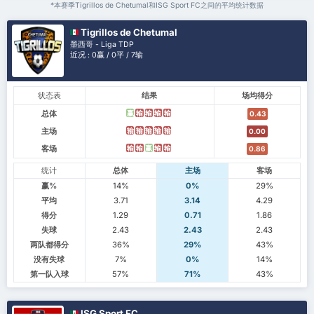
*本赛季Tigrillos de Chetumal和ISG Sport FC之间的平均统计数据
Tigrillos de Chetumal
墨西哥 - Liga TDP
近况 : 0赢 / 0平 / 7输
状态表
结果
场均得分
总体
赢
输
输
输
输
0.43
主场
输
输
输
输
输
0.00
客场
输
输
赢
输
输
0.86
统计
总体
主场
客场
赢%
14%
0%
29%
平均
3.71
3.14
4.29
得分
1.29
0.71
1.86
失球
2.43
2.43
2.43
两队都得分
36%
29%
43%
没有失球
7%
0%
14%
第一队入球
57%
71%
43%
ISG Sport FC