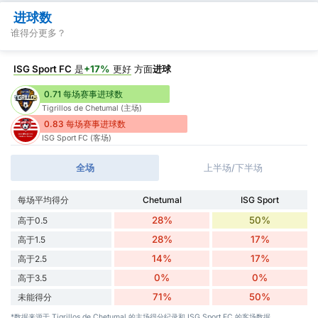
进球数
谁得分更多？
ISG Sport FC
是
+17%
更好
方面
进球
0.71 每场赛事进球数
Tigrillos de Chetumal (主场)
0.83 每场赛事进球数
ISG Sport FC (客场)
全场
上半场/下半场
每场平均得分
Chetumal
ISG Sport
28%
50%
高于0.5
28%
17%
高于1.5
14%
17%
高于2.5
0%
0%
高于3.5
71%
50%
未能得分
*数据来源于 Tigrillos de Chetumal 的主场得分纪录和 ISG Sport FC 的客场数据。