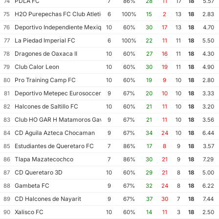
PDLA FC
74
7
86%
28
11
17
18
5.57
H2O Purepechas FC Club Atletico Morelia II
75
6
100%
15
2
13
18
2.83
Deportivo Independiente Mexiquense
76
10
60%
30
17
13
18
4.70
La Piedad Imperial FC
77
6
100%
22
11
11
18
5.50
Dragones de Oaxaca II
78
10
60%
27
16
11
18
4.30
Club Calor Leon
79
10
60%
30
19
11
18
4.90
Pro Training Camp FC
80
10
60%
19
9
10
18
2.80
Deportivo Metepec Eurosoccer FC
81
9
67%
20
10
10
18
3.33
Halcones de Saltillo FC
82
10
60%
21
11
10
18
3.20
Club HO GAR H Matamoros Gavilanes FC Matamoros II
83
9
67%
21
11
10
18
3.56
CD Aguila Azteca Chocaman
84
9
67%
34
24
10
18
6.44
Estudiantes de Queretaro FC
85
7
86%
17
8
9
18
3.57
Tlapa Mazatecochco
86
7
86%
30
21
9
18
7.29
CD Queretaro 3D
87
10
60%
29
21
8
18
5.00
Gambeta FC
88
9
67%
32
24
8
18
6.22
CD Halcones de Nayarit
89
9
67%
37
30
7
18
7.44
Xalisco FC
90
10
60%
14
11
3
18
2.50