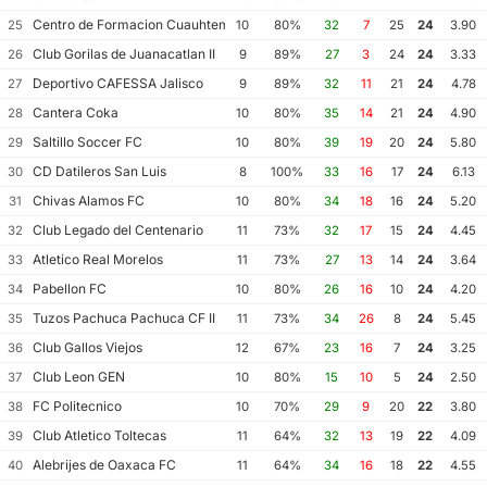
Centro de Formacion Cuauhtemoc Blanco
25
10
80%
32
7
25
24
3.90
Club Gorilas de Juanacatlan II
26
9
89%
27
3
24
24
3.33
Deportivo CAFESSA Jalisco
27
9
89%
32
11
21
24
4.78
Cantera Coka
28
10
80%
35
14
21
24
4.90
Saltillo Soccer FC
29
10
80%
39
19
20
24
5.80
CD Datileros San Luis
30
8
100%
33
16
17
24
6.13
Chivas Alamos FC
31
10
80%
34
18
16
24
5.20
Club Legado del Centenario
32
11
73%
32
17
15
24
4.45
Atletico Real Morelos
33
11
73%
27
13
14
24
3.64
Pabellon FC
34
10
80%
26
16
10
24
4.20
Tuzos Pachuca Pachuca CF II
35
11
73%
34
26
8
24
5.45
Club Gallos Viejos
36
12
67%
23
16
7
24
3.25
Club Leon GEN
37
10
80%
15
10
5
24
2.50
FC Politecnico
38
10
70%
29
9
20
22
3.80
Club Atletico Toltecas
39
11
64%
32
13
19
22
4.09
Alebrijes de Oaxaca FC
40
11
64%
34
16
18
22
4.55