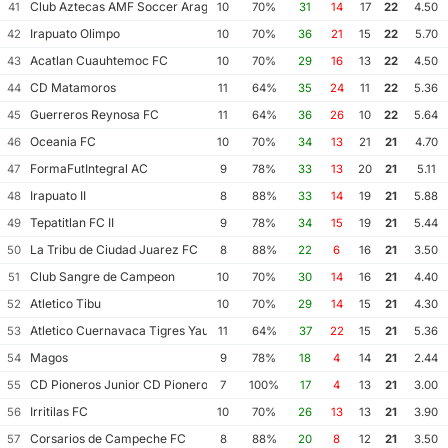
Club Aztecas AMF Soccer Aragon
41
10
70%
31
14
17
22
4.50
Irapuato Olimpo
42
10
70%
36
21
15
22
5.70
Acatlan Cuauhtemoc FC
43
10
70%
29
16
13
22
4.50
CD Matamoros
44
11
64%
35
24
11
22
5.36
Guerreros Reynosa FC
45
11
64%
36
26
10
22
5.64
Oceania FC
46
10
70%
34
13
21
21
4.70
FormaFutIntegral AC
47
9
78%
33
13
20
21
5.11
Irapuato II
48
8
88%
33
14
19
21
5.88
Tepatitlan FC II
49
9
78%
34
15
19
21
5.44
La Tribu de Ciudad Juarez FC
50
8
88%
22
6
16
21
3.50
Club Sangre de Campeon
51
10
70%
30
14
16
21
4.40
Atletico Tibu
52
10
70%
29
14
15
21
4.30
Atletico Cuernavaca Tigres Yautepec
53
11
64%
37
22
15
21
5.36
Magos
54
9
78%
18
4
14
21
2.44
CD Pioneros Junior CD Pioneros de Cancun II
55
7
100%
17
4
13
21
3.00
Irritilas FC
56
10
70%
26
13
13
21
3.90
Corsarios de Campeche FC
57
8
88%
20
8
12
21
3.50