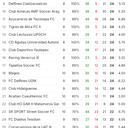
Delfines Coatzacoalcos
9
8
100%
36
5
31
24
5.13
Club Aztecas AMF Soccer Aragon
10
9
89%
39
9
30
24
5.33
Azucareros de Tezonapa FC
11
9
89%
44
18
26
24
6.89
Tigres de Alica FC II
12
8
100%
29
5
24
24
4.25
Club Lechuzas UPGCH
13
9
89%
29
7
22
24
4.00
CD Aguilas Universidad Autonoma de Guerrero
14
8
100%
34
12
22
24
5.75
Club Deportivo Yautepec
15
9
89%
38
17
21
24
6.11
Racing Veracruz III
16
8
100%
23
3
20
24
3.25
Tapatios Soccer FC
17
9
89%
32
12
20
24
4.89
Magos
18
10
80%
30
15
15
24
4.50
FC Delfines UGM
19
9
89%
35
21
14
24
6.22
Club Hidalguense
20
9
89%
26
14
12
24
4.44
Acatlan Cuauhtemoc FC
21
10
80%
23
12
11
24
3.50
Club HO GAR H Matamoros Gavilanes FC Matamoros II
22
10
80%
29
21
8
24
5.00
SK SPORT Street Soccer FC
23
10
70%
44
23
21
22
6.70
FC Diablos Tesistan
24
9
78%
27
14
13
22
4.56
Correcaminos de la UAT III
25
9
78%
30
19
11
22
5.44