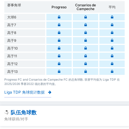
赛事角球
Corsarios de
Progreso
平均
Campeche
大球6
高于7
高于8
高于9
高于10
高于11
高于12
高于13
Progreso FC and Corsarios de Campeche FC 的总角球数. 联赛平均值为 Liga TDP 在
2025/2026 季赛2022 场比赛的平均值。
Liga TDP 角球统计数据
队伍角球数
角球获得/对手