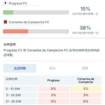
Progreso FC
15%
在2/13比赛中得第一分
Corsarios de Campeche FC
38%
在5/13比赛中得第一分
分钟进球
Progreso FC 和 Corsarios de Campeche FC 在10分钟和15分钟内的
进球数。
总进球数
得分
失球
以10分钟
Corsarios de
Progreso
Campeche
0%
5%
0 - 10 分钟
2%
3%
11 - 20 分钟
0%
0%
21 - 30 分钟