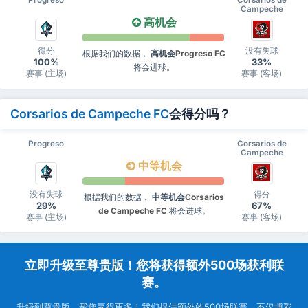
Progreso
Corsarios de
Campeche
高机会
得分
没有失球
根据我们的数据，
高机会
Progreso FC
100%
33%
将会进球。
赛事 (主场)
赛事 (客场)
Corsarios de Campeche FC
会得分吗？
Progreso
Corsarios de
Campeche
中等机会
没有失球
得分
根据我们的数据，
中等机会
Corsarios
29%
67%
de Campeche FC
将会进球。
赛事 (主场)
赛事 (客场)
立即升级至尊贵版！您将获得额外500场获利联
赛。
升级到尊贵版，帮您赢得更多！我们提供额外的500场联赛，不仅博彩