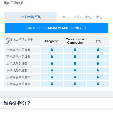
场的罚牌数据。
上/下半场 平均
大0.5 ~ 3球 (上半场/下半场)
DATA FOR PREMIUM MEMBERS ONLY
罚牌（上半场 / 下半
Corsarios de
Progreso
平均
场）
Campeche
上半场平均罚牌数
下半场平均罚牌数
上半场总罚牌数
下半场总罚牌数
上半场较高罚牌率
下半场较高罚牌率
谁会先得分？