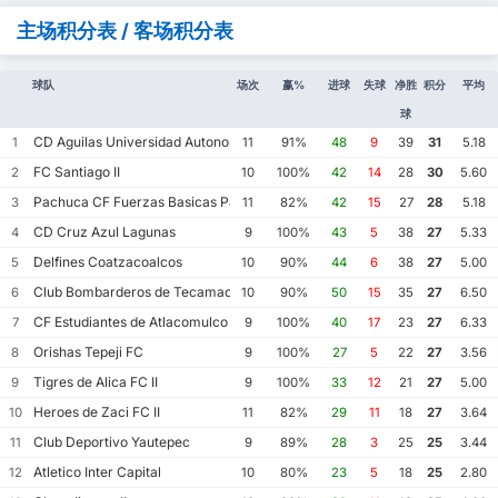
主场积分表 / 客场积分表
球队
场次
赢%
进球
失球
净胜
积分
平均
球
CD Aguilas Universidad Autonoma de Guerrero
1
11
91%
48
9
39
31
5.18
FC Santiago II
2
10
100%
42
14
28
30
5.60
Pachuca CF Fuerzas Basicas Pachuca CF III
3
11
82%
42
15
27
28
5.18
CD Cruz Azul Lagunas
4
9
100%
43
5
38
27
5.33
Delfines Coatzacoalcos
5
10
90%
44
6
38
27
5.00
Club Bombarderos de Tecamac
6
10
90%
50
15
35
27
6.50
CF Estudiantes de Atlacomulco
7
9
100%
40
17
23
27
6.33
Orishas Tepeji FC
8
9
100%
27
5
22
27
3.56
Tigres de Alica FC II
9
9
100%
33
12
21
27
5.00
Heroes de Zaci FC II
10
11
82%
29
11
18
27
3.64
Club Deportivo Yautepec
11
9
89%
28
3
25
25
3.44
Atletico Inter Capital
12
10
80%
23
5
18
25
2.80