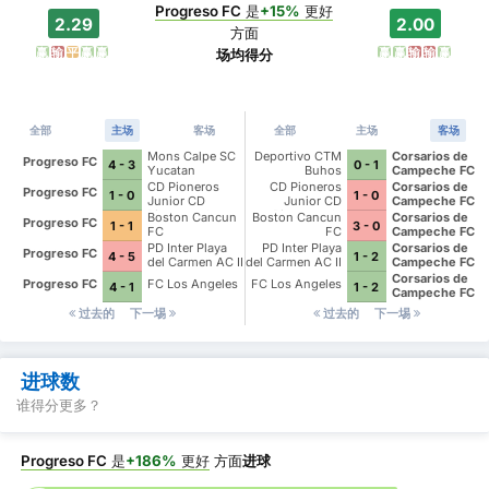
Progreso FC
是
+15%
更好
2.29
2.00
方面
赢
输
平
赢
赢
赢
赢
输
输
赢
场均得分
全部
主场
客场
全部
主场
客场
Mons Calpe SC
Deportivo CTM
Corsarios de
Progreso FC
4 - 3
0 - 1
Yucatan
Buhos
Campeche FC
CD Pioneros
CD Pioneros
Corsarios de
Progreso FC
1 - 0
1 - 0
Junior CD
Junior CD
Campeche FC
Pioneros de
Pioneros de
Boston Cancun
Boston Cancun
Corsarios de
Progreso FC
1 - 1
3 - 0
Cancun II
Cancun II
FC
FC
Campeche FC
PD Inter Playa
PD Inter Playa
Corsarios de
Progreso FC
4 - 5
1 - 2
del Carmen AC II
del Carmen AC II
Campeche FC
Corsarios de
Progreso FC
FC Los Angeles
FC Los Angeles
4 - 1
1 - 2
Campeche FC
过去的
下一埸
过去的
下一埸
进球数
谁得分更多？
Progreso FC
是
+186%
更好
方面
进球