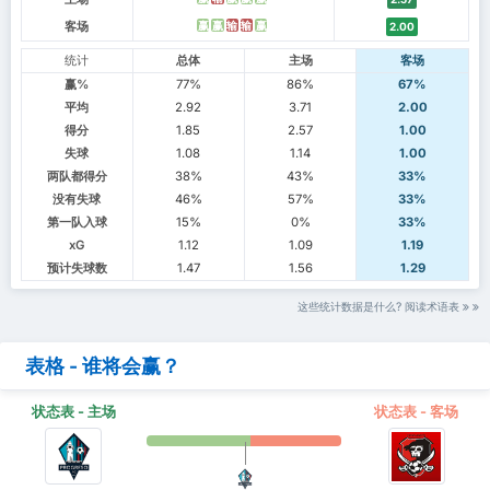
客场
赢
赢
输
输
赢
2.00
统计
总体
主场
客场
赢%
77%
86%
67%
平均
2.92
3.71
2.00
得分
1.85
2.57
1.00
失球
1.08
1.14
1.00
两队都得分
38%
43%
33%
没有失球
46%
57%
33%
第一队入球
15%
0%
33%
xG
1.12
1.09
1.19
预计失球数
1.47
1.56
1.29
这些统计数据是什么? 阅读术语表
表格 - 谁将会赢？
状态表 - 主场
状态表 - 客场