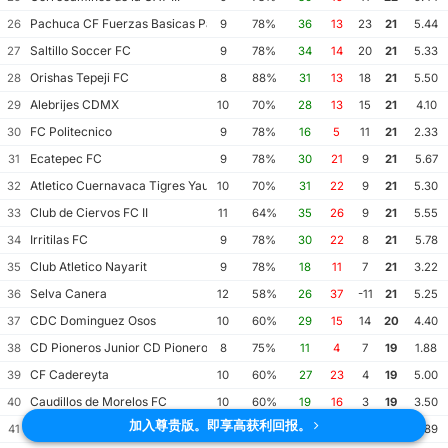
Pachuca CF Fuerzas Basicas Pachuca CF III
26
9
78%
36
13
23
21
5.44
Saltillo Soccer FC
27
9
78%
34
14
20
21
5.33
Orishas Tepeji FC
28
8
88%
31
13
18
21
5.50
Alebrijes CDMX
29
10
70%
28
13
15
21
4.10
FC Politecnico
30
9
78%
16
5
11
21
2.33
Ecatepec FC
31
9
78%
30
21
9
21
5.67
Atletico Cuernavaca Tigres Yautepec
32
10
70%
31
22
9
21
5.30
Club de Ciervos FC II
33
11
64%
35
26
9
21
5.55
Irritilas FC
34
9
78%
30
22
8
21
5.78
Club Atletico Nayarit
35
9
78%
18
11
7
21
3.22
Selva Canera
36
12
58%
26
37
-11
21
5.25
CDC Dominguez Osos
37
10
60%
29
15
14
20
4.40
CD Pioneros Junior CD Pioneros de Cancun II
38
8
75%
11
4
7
19
1.88
CF Cadereyta
39
10
60%
27
23
4
19
5.00
Caudillos de Morelos FC
40
10
60%
19
16
3
19
3.50
加入尊贵版。即享高获利回报。
Chapulineros II
41
9
67%
31
31
0
19
6.89