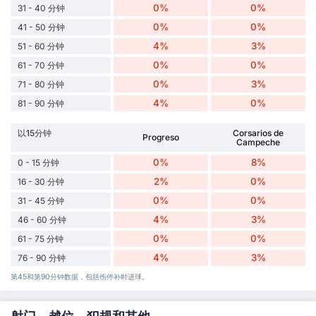
0%
0%
31 - 40 分钟
0%
0%
41 - 50 分钟
4%
3%
51 - 60 分钟
0%
0%
61 - 70 分钟
0%
3%
71 - 80 分钟
4%
0%
81 - 90 分钟
以15分钟
Corsarios de
Progreso
Campeche
0%
8%
0 - 15 分钟
2%
0%
16 - 30 分钟
0%
0%
31 - 45 分钟
4%
3%
46 - 60 分钟
0%
0%
61 - 75 分钟
4%
3%
76 - 90 分钟
第45和第90分钟数据，包括伤停补时进球。