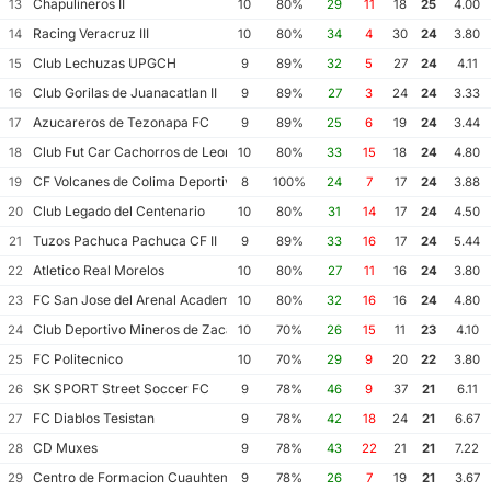
Chapulineros II
13
10
80%
29
11
18
25
4.00
Racing Veracruz III
14
10
80%
34
4
30
24
3.80
Club Lechuzas UPGCH
15
9
89%
32
5
27
24
4.11
Club Gorilas de Juanacatlan II
16
9
89%
27
3
24
24
3.33
Azucareros de Tezonapa FC
17
9
89%
25
6
19
24
3.44
Club Fut Car Cachorros de Leon
18
10
80%
33
15
18
24
4.80
CF Volcanes de Colima Deportivo Tala
19
8
100%
24
7
17
24
3.88
Club Legado del Centenario
20
10
80%
31
14
17
24
4.50
Tuzos Pachuca Pachuca CF II
21
9
89%
33
16
17
24
5.44
Atletico Real Morelos
22
10
80%
27
11
16
24
3.80
FC San Jose del Arenal Academia America Leyendas
23
10
80%
32
16
16
24
4.80
Club Deportivo Mineros de Zacatecas II
24
10
70%
26
15
11
23
4.10
FC Politecnico
25
10
70%
29
9
20
22
3.80
SK SPORT Street Soccer FC
26
9
78%
46
9
37
21
6.11
FC Diablos Tesistan
27
9
78%
42
18
24
21
6.67
CD Muxes
28
9
78%
43
22
21
21
7.22
Centro de Formacion Cuauhtemoc Blanco
29
9
78%
26
7
19
21
3.67