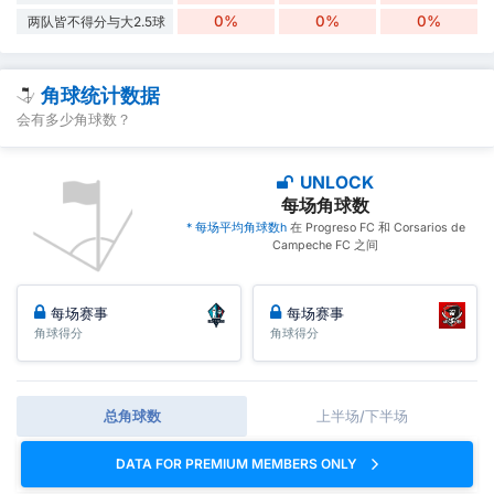
0%
0%
0%
两队皆不得分与大2.5球
角球统计数据
会有多少角球数？
UNLOCK
每场角球数
* 每场平均角球数h
在 Progreso FC 和 Corsarios de
Campeche FC 之间
每场赛事
每场赛事
角球得分
角球得分
总角球数
上半场/下半场
DATA FOR PREMIUM MEMBERS ONLY