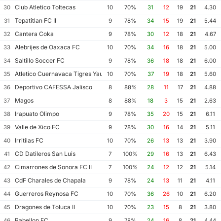
Club Atletico Toltecas
30
10
70%
31
12
19
21
4.30
Tepatitlan FC II
31
9
78%
34
15
19
21
5.44
Cantera Coka
32
9
78%
30
12
18
21
4.67
Alebrijes de Oaxaca FC
33
10
70%
34
16
18
21
5.00
Saltillo Soccer FC
34
9
78%
36
18
18
21
6.00
Atletico Cuernavaca Tigres Yautepec
35
10
70%
37
19
18
21
5.60
Deportivo CAFESSA Jalisco
36
8
88%
28
11
17
21
4.88
Magos
37
8
88%
18
3
15
21
2.63
Irapuato Olimpo
38
9
78%
35
20
15
21
6.11
Valle de Xico FC
39
9
78%
30
16
14
21
5.11
Irritilas FC
40
10
70%
26
13
13
21
3.90
CD Datileros San Luis
41
7
100%
29
16
13
21
6.43
Cimarrones de Sonora FC II
42
7
100%
24
12
12
21
5.14
CdF Charales de Chapala
43
9
78%
24
13
11
21
4.11
Guerreros Reynosa FC
44
10
70%
36
26
10
21
6.20
Dragones de Toluca II
45
10
70%
23
15
8
21
3.80
Pabellon FC
46
9
78%
24
16
8
21
4.44