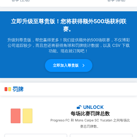
立即升级至尊贵版！您将获得额外500场获利联
赛。
升级到尊贵版，帮您赢得更多！我们提供额外的500场联赛，不仅博彩
公司追踪较少，而且您还将获得角球和罚牌统计数据，以及 CSV 下载
功能。现在就订阅吧！
立即加入尊贵版
罚牌
UNLOCK
每场比赛罚牌总数
Progreso FC 和 Mons Calpe SC Yucatan 之间每场比
赛总罚牌数。