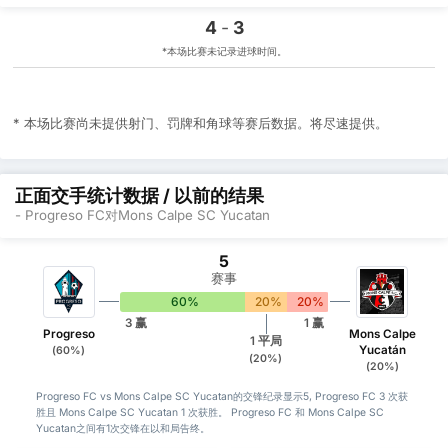
4
-
3
*本场比赛未记录进球时间。
* 本场比赛尚未提供射门、罚牌和角球等赛后数据。将尽速提供。
正面交手统计数据 / 以前的结果
- Progreso FC对Mons Calpe SC Yucatan
5
赛事
60%
20%
20%
3 赢
1 赢
Progreso
Mons Calpe
1 平局
Yucatán
(60%)
(20%)
(20%)
Progreso FC vs Mons Calpe SC Yucatan的交锋纪录显示5, Progreso FC 3 次获
胜且 Mons Calpe SC Yucatan 1 次获胜。 Progreso FC 和 Mons Calpe SC
Yucatan之间有1次交锋在以和局告终。