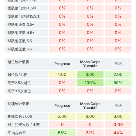
0%
0%
0%
团队射门大14.5球
0%
0%
0%
团队射门超过15.5球
0%
0%
0%
球队射正数 3.5+
0%
0%
0%
球队射正数 4.5+
0%
0%
0%
球队射正数 5.5+
0%
0%
0%
球队射正数 6.5+
越位统计数据
Mons Calpe
Progreso
平均
Yucatán
1.00
3.00
2.00
越位数/比赛
0%
100%
50%
高于2.5次越位
0%
0%
0%
高于3.5次越位
杂项统计数据
Mons Calpe
Progreso
平均
Yucatán
5.00
6.00
6.00
犯规次数 / 比赛
0
0
0.00
对手犯规次数 / 比赛
55%
32%
44%
平均占有率