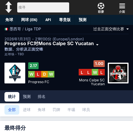
联赛
介面
角球
网球 (EN)
API
尊贵版
预测
/
Liga TDP
过去正面交锋比赛
墨西哥
2026年1月31日 - 21时00分 (Europe/London)
Progreso FC对Mons Calpe SC Yucatan
数据、分析及正面交锋
足球场 -
TBD
1.00
2.17
L
L
W
L
W
L
D
W
Mons Calpe SC
Progreso FC
Yucatan
统计
预测
排名
全部
进球
角球
罚牌
半埸
球员
最终得分