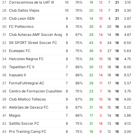
Correcaminos de la UAT III
27
10
70%
19
12
7
21
3.10
Club Gallos Viejos
28
10
70%
20
13
7
21
3.30
Club Leon GEN
29
9
78%
14
10
4
21
2.67
FC Politecnico
30
8
75%
26
6
20
19
4.00
Club Aztecas AMF Soccer Aragon
31
9
67%
28
14
14
19
4.67
SK SPORT Street Soccer FC
32
8
75%
43
9
34
18
6.50
Ecatepec FC
33
8
75%
36
9
27
18
5.63
Halcones Negros FC
34
8
75%
28
10
18
18
4.75
Tepatitlan FC II
35
7
86%
30
12
18
18
6.00
Irapuato II
36
7
86%
32
14
18
18
6.57
FormaFutIntegral AC
37
7
86%
28
11
17
18
5.57
Centro de Formacion Cuauhtemoc Blanco
38
8
75%
23
7
16
18
3.75
Club Atletico Toltecas
39
9
67%
26
10
16
18
4.00
Alebrijes de Oaxaca FC
40
9
67%
31
16
15
18
5.22
Magos
41
7
86%
17
3
14
18
2.86
Saltillo Soccer FC
42
8
75%
31
18
13
18
6.13
Pro Training Camp FC
43
8
75%
18
6
12
18
3.00