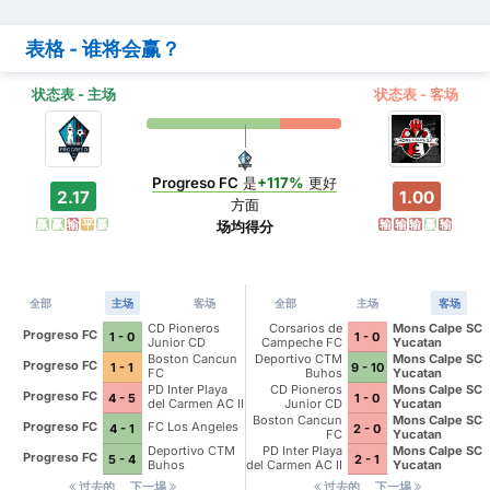
表格 - 谁将会赢？
状态表 - 主场
状态表 - 客场
Progreso FC
是
+117%
更好
2.17
1.00
方面
赢
赢
输
平
赢
输
输
输
赢
输
场均得分
全部
主场
客场
全部
主场
客场
CD Pioneros
Corsarios de
Mons Calpe SC
Progreso FC
1 - 0
1 - 0
Junior CD
Campeche FC
Yucatan
Pioneros de
Boston Cancun
Deportivo CTM
Mons Calpe SC
Progreso FC
1 - 1
9 - 10
Cancun II
FC
Buhos
Yucatan
PD Inter Playa
CD Pioneros
Mons Calpe SC
Progreso FC
4 - 5
1 - 0
del Carmen AC II
Junior CD
Yucatan
Pioneros de
Boston Cancun
Mons Calpe SC
Progreso FC
FC Los Angeles
4 - 1
2 - 0
Cancun II
FC
Yucatan
Deportivo CTM
PD Inter Playa
Mons Calpe SC
Progreso FC
5 - 4
2 - 1
Buhos
del Carmen AC II
Yucatan
过去的
下一埸
过去的
下一埸