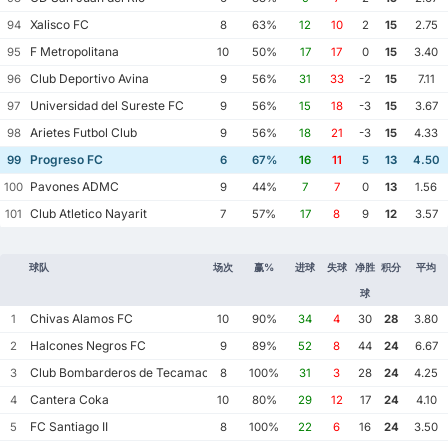
Xalisco FC
94
8
63%
12
10
2
15
2.75
F Metropolitana
95
10
50%
17
17
0
15
3.40
Club Deportivo Avina
96
9
56%
31
33
-2
15
7.11
Universidad del Sureste FC
97
9
56%
15
18
-3
15
3.67
Arietes Futbol Club
98
9
56%
18
21
-3
15
4.33
Progreso FC
99
6
67%
16
11
5
13
4.50
Pavones ADMC
100
9
44%
7
7
0
13
1.56
Club Atletico Nayarit
101
7
57%
17
8
9
12
3.57
球队
场次
赢%
进球
失球
净胜
积分
平均
球
Chivas Alamos FC
1
10
90%
34
4
30
28
3.80
Halcones Negros FC
2
9
89%
52
8
44
24
6.67
Club Bombarderos de Tecamac
3
8
100%
31
3
28
24
4.25
Cantera Coka
4
10
80%
29
12
17
24
4.10
FC Santiago II
5
8
100%
22
6
16
24
3.50