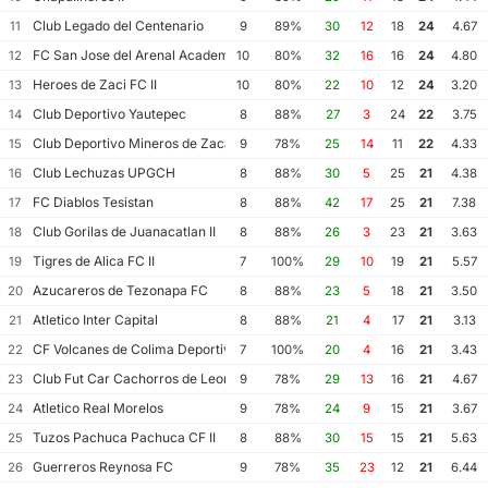
Club Legado del Centenario
11
9
89%
30
12
18
24
4.67
FC San Jose del Arenal Academia America Leyendas
12
10
80%
32
16
16
24
4.80
Heroes de Zaci FC II
13
10
80%
22
10
12
24
3.20
Club Deportivo Yautepec
14
8
88%
27
3
24
22
3.75
Club Deportivo Mineros de Zacatecas II
15
9
78%
25
14
11
22
4.33
Club Lechuzas UPGCH
16
8
88%
30
5
25
21
4.38
FC Diablos Tesistan
17
8
88%
42
17
25
21
7.38
Club Gorilas de Juanacatlan II
18
8
88%
26
3
23
21
3.63
Tigres de Alica FC II
19
7
100%
29
10
19
21
5.57
Azucareros de Tezonapa FC
20
8
88%
23
5
18
21
3.50
Atletico Inter Capital
21
8
88%
21
4
17
21
3.13
CF Volcanes de Colima Deportivo Tala
22
7
100%
20
4
16
21
3.43
Club Fut Car Cachorros de Leon
23
9
78%
29
13
16
21
4.67
Atletico Real Morelos
24
9
78%
24
9
15
21
3.67
Tuzos Pachuca Pachuca CF II
25
8
88%
30
15
15
21
5.63
Guerreros Reynosa FC
26
9
78%
35
23
12
21
6.44