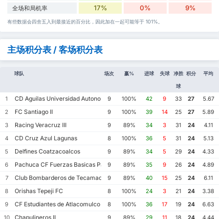
17%
0%
9%
全场和局机率
有些数据会四舍五入到最接近的百分比，因此加在一起可能等于 101%。
主场积分表 / 客场积分表
球队
场次
赢%
进球
失球
净胜
积分
平均
球
CD Aguilas Universidad Autonoma de Guerrero
1
9
100%
42
9
33
27
5.67
FC Santiago II
2
9
100%
39
14
25
27
5.89
Racing Veracruz III
3
9
89%
34
3
31
24
4.11
CD Cruz Azul Lagunas
4
8
100%
36
5
31
24
5.13
Delfines Coatzacoalcos
5
9
89%
34
5
29
24
4.33
Pachuca CF Fuerzas Basicas Pachuca CF III
6
9
89%
35
9
26
24
4.89
Club Bombarderos de Tecamac
7
9
89%
40
15
25
24
6.11
Orishas Tepeji FC
8
8
100%
24
3
21
24
3.38
CF Estudiantes de Atlacomulco
9
8
100%
36
17
19
24
6.63
Chapulineros II
10
9
89%
29
11
18
24
4.44