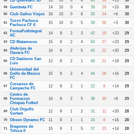
CD Queretaro 3D
16
10
0
6
45
30
+15
30
58
Gambeta FC
14
10
0
4
39
29
+10
30
59
Club Gallos Viejos
16
10
0
6
30
24
+6
30
60
Tuzos Pachuca
15
10
0
5
39
36
+3
30
61
Pachuca CF II
FormaFutIntegral
14
9
2
3
42
19
+23
29
62
AC
CD Matamoros
15
9
2
4
50
27
+23
29
63
Alebrijes de
16
9
2
5
42
22
+20
29
64
Oaxaca FC
CD Datileros San
12
9
2
1
40
21
+19
29
65
Luis
Universidad del
Golfo de Mexico
15
9
2
4
44
28
+16
29
66
FC
Corsarios de
12
9
2
1
22
8
+14
29
67
Campeche FC
Centro de
Formacion
16
9
2
5
38
30
+8
29
68
Chiapas Futbol
Club Orgullo
12
9
1
2
31
11
+20
28
69
Surtam
Obson Dynamo FC
11
9
1
1
24
8
+16
28
70
Dragones de
15
9
1
5
37
23
+14
28
71
Toluca II