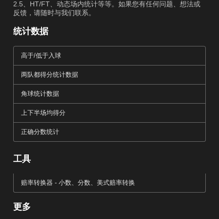
2.5、HT/FT、动态场内统计等等。如果您有任何问题、想法或
反馈，请随时与我们联系。
统计数据
高于/低于入球
两队都得分统计数据
角球统计数据
上下半场均得分
正确分数统计
工具
赔率转换器 - 小数、分数、美式赔率转换
更多