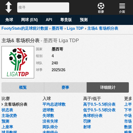
联赛
介面
角球
网球 (EN)
API
尊贵版
预测
FootyStats的足球统计数据
›
墨西哥
›
Liga TDP
›
主场& 客场积分表
主场& 客场积分表
- 墨西哥 Liga TDP
墨西哥
国家
4
组别
240
球队
2025/26
球季
概覧
赛事
详细统计
比赛
入球
高于/低于
更多
主客场积分表
平均总进球数
高于0.5~5.5积分表
上半
状态表
进球数
低于0.5~5.5积分表
下半
主场优势
失球数
角球积分表
中场
预测
没有失球
罚牌
市场
上座率
两队得分
射球
数据集
球员数据
未能得分
赔率