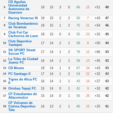
CD Aguilas
Universidad
18
15
3
0
66
15
+51
48
6
Autonoma de
Guerrero
Racing Veracruz III
19
15
2
2
50
7
+43
47
7
Club Bombarderos
18
15
1
2
75
21
+54
46
8
de Tecamac
Club Fut Car
18
15
0
3
55
23
+32
45
9
Cachorros de Leon
Club Deportivo
17
14
2
1
58
8
+50
44
10
Yautepec
SK SPORT Street
17
14
1
2
78
12
+66
43
11
Soccer FC
La Tribu de Ciudad
16
14
1
1
58
13
+45
43
12
Juarez FC
CD Muxes
18
14
1
3
67
24
+43
43
13
FC Santiago II
17
14
1
2
54
22
+32
43
14
Tigres de Alica FC
16
14
1
1
43
16
+27
43
15
II
Orishas Tepeji FC
15
14
0
1
41
9
+32
42
16
CF Estudiantes de
15
14
0
1
56
25
+31
42
17
Atlacomulco
CF Volcanes de
Colima Deportivo
16
13
2
1
40
15
+25
41
18
Tala