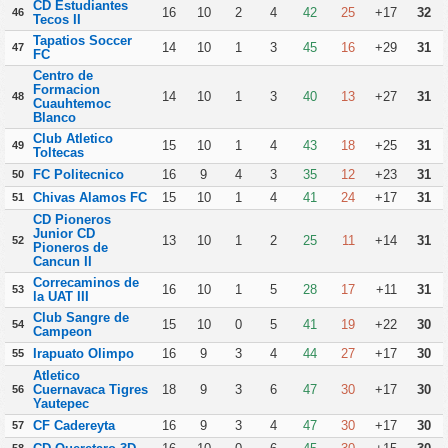
CD Estudiantes
16
10
2
4
42
25
+17
32
46
Tecos II
Tapatios Soccer
14
10
1
3
45
16
+29
31
47
FC
Centro de
Formacion
14
10
1
3
40
13
+27
31
48
Cuauhtemoc
Blanco
Club Atletico
15
10
1
4
43
18
+25
31
49
Toltecas
FC Politecnico
16
9
4
3
35
12
+23
31
50
Chivas Alamos FC
15
10
1
4
41
24
+17
31
51
CD Pioneros
Junior CD
13
10
1
2
25
11
+14
31
52
Pioneros de
Cancun II
Correcaminos de
16
10
1
5
28
17
+11
31
53
la UAT III
Club Sangre de
15
10
0
5
41
19
+22
30
54
Campeon
Irapuato Olimpo
16
9
3
4
44
27
+17
30
55
Atletico
Cuernavaca Tigres
18
9
3
6
47
30
+17
30
56
Yautepec
CF Cadereyta
16
9
3
4
47
30
+17
30
57