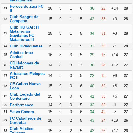
Mexiquense
Heroes de Zaci FC
16
9
1
6
36
22
+14
28
41
II
Club Sangre de
15
9
1
5
42
33
+9
28
42
Campeon
Club HO GAR H
Matamoros
15
9
1
5
34
31
+3
28
43
Gavilanes FC
Matamoros II
Club Hidalguense
15
9
1
5
32
35
-3
28
44
Atletico Inter
16
8
3
5
29
15
+14
27
45
Capital
CD Halcones de
14
8
3
3
36
24
+12
27
46
Nayarit
Artesanos Metepec
14
9
0
5
22
13
+9
27
47
FC II
CF Gallos Nuevo
15
9
0
6
40
32
+8
27
48
Leon
Club Legado del
15
9
0
6
41
35
+6
27
49
Centenario
Performance
14
9
0
5
32
33
-1
27
50
Selva Canera
15
9
0
6
34
42
-8
27
51
FC Caballeros de
15
8
2
5
43
24
+19
26
52
Cordoba
Club Atletico
15
8
2
5
43
26
+17
26
53
Toltecas