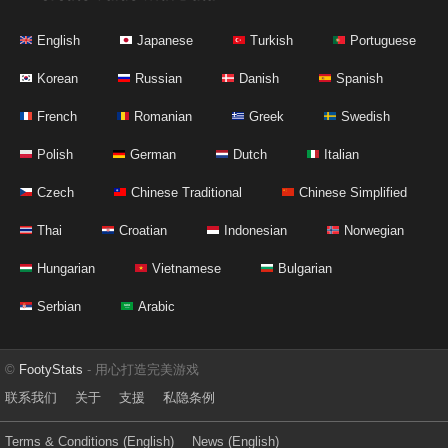
English
Japanese
Turkish
Portuguese
Korean
Russian
Danish
Spanish
French
Romanian
Greek
Swedish
Polish
German
Dutch
Italian
Czech
Chinese Traditional
Chinese Simplified
Thai
Croatian
Indonesian
Norwegian
Hungarian
Vietnamese
Bulgarian
Serbian
Arabic
©
FootyStats
- 用心打造完美游戏
联系我们
关于
支援
私隐条例
Terms & Conditions (English)
News (English)