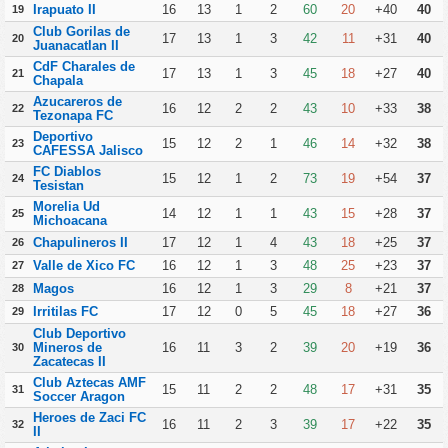
Irapuato II
16
13
1
2
60
20
+40
40
19
Club Gorilas de
17
13
1
3
42
11
+31
40
20
Juanacatlan II
CdF Charales de
17
13
1
3
45
18
+27
40
21
Chapala
Azucareros de
16
12
2
2
43
10
+33
38
22
Tezonapa FC
Deportivo
15
12
2
1
46
14
+32
38
23
CAFESSA Jalisco
FC Diablos
15
12
1
2
73
19
+54
37
24
Tesistan
Morelia Ud
14
12
1
1
43
15
+28
37
25
Michoacana
Chapulineros II
17
12
1
4
43
18
+25
37
26
Valle de Xico FC
16
12
1
3
48
25
+23
37
27
Magos
16
12
1
3
29
8
+21
37
28
Irritilas FC
17
12
0
5
45
18
+27
36
29
Club Deportivo
Mineros de
16
11
3
2
39
20
+19
36
30
Zacatecas II
Club Aztecas AMF
15
11
2
2
48
17
+31
35
31
Soccer Aragon
Heroes de Zaci FC
16
11
2
3
39
17
+22
35
32
II