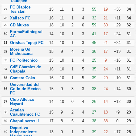
Yautepec
FC Diablos
15
11
1
3
55
19
+36
34
27
Tesistan
Xalisco FC
16
11
1
4
32
21
+11
34
28
CD Muxes
18
10
2
6
59
30
+29
32
29
FormaFutIntegral
14
10
1
3
41
17
+24
31
30
AC
Orishas Tepeji FC
14
10
1
3
45
21
+24
31
31
Morelia Ud
15
9
4
2
36
17
+19
31
32
Michoacana
FC Politecnico
15
10
1
4
25
9
+16
31
33
CdF Charales de
16
10
1
5
35
24
+11
31
34
Chapala
Cantera Coka
16
10
1
5
39
29
+10
31
35
Universidad del
Golfo de Mexico
15
9
3
3
38
24
+14
30
36
FC
Club Atletico
14
10
0
4
26
14
+12
30
37
Nayarit
Acatlan
15
9
2
4
27
18
+9
29
38
Cuauhtemoc FC
Chapulineros II
17
8
5
4
38
38
0
29
39
Deportivo
Independiente
13
9
1
3
39
22
+17
28
40