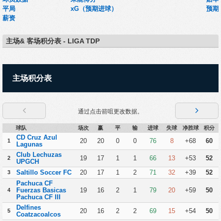
平局
xG（预期进球）
预期
薪资
主场& 客场积分表 - LIGA TDP
主场积分表
通过点击箭咀更改数据。
球队
场次
赢
平
输
进球
失球
净胜球
积分
CD Cruz Azul
20
20
0
0
76
8
+68
60
1
Lagunas
Club Lechuzas
19
17
1
1
66
13
+53
52
2
UPGCH
Saltillo Soccer FC
20
17
1
2
71
32
+39
52
3
Pachuca CF
Fuerzas Basicas
19
16
2
1
79
20
+59
50
4
Pachuca CF III
Delfines
20
16
2
2
69
15
+54
50
5
Coatzacoalcos