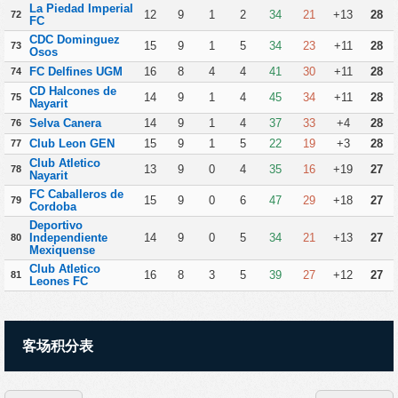
La Piedad Imperial
12
9
1
2
34
21
+13
28
72
FC
CDC Dominguez
15
9
1
5
34
23
+11
28
73
Osos
FC Delfines UGM
16
8
4
4
41
30
+11
28
74
CD Halcones de
14
9
1
4
45
34
+11
28
75
Nayarit
Selva Canera
14
9
1
4
37
33
+4
28
76
Club Leon GEN
15
9
1
5
22
19
+3
28
77
Club Atletico
13
9
0
4
35
16
+19
27
78
Nayarit
FC Caballeros de
15
9
0
6
47
29
+18
27
79
Cordoba
Deportivo
Independiente
14
9
0
5
34
21
+13
27
80
Mexiquense
Club Atletico
16
8
3
5
39
27
+12
27
81
Leones FC
客场积分表