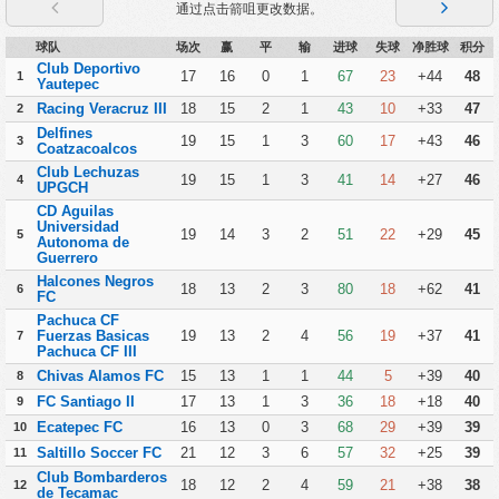
通过点击箭咀更改数据。
球队
场次
赢
平
输
进球
失球
净胜球
积分
Club Deportivo
17
16
0
1
67
23
+44
48
1
Yautepec
Racing Veracruz III
18
15
2
1
43
10
+33
47
2
Delfines
19
15
1
3
60
17
+43
46
3
Coatzacoalcos
Club Lechuzas
19
15
1
3
41
14
+27
46
4
UPGCH
CD Aguilas
Universidad
19
14
3
2
51
22
+29
45
5
Autonoma de
Guerrero
Halcones Negros
18
13
2
3
80
18
+62
41
6
FC
Pachuca CF
Fuerzas Basicas
19
13
2
4
56
19
+37
41
7
Pachuca CF III
Chivas Alamos FC
15
13
1
1
44
5
+39
40
8
FC Santiago II
17
13
1
3
36
18
+18
40
9
Ecatepec FC
16
13
0
3
68
29
+39
39
10
Saltillo Soccer FC
21
12
3
6
57
32
+25
39
11
Club Bombarderos
18
12
2
4
59
21
+38
38
12
de Tecamac