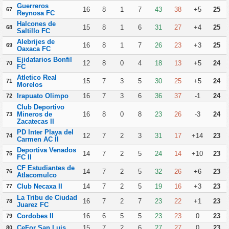
Guerreros
16
8
1
7
43
38
+5
25
67
Reynosa FC
Halcones de
15
8
1
6
31
27
+4
25
68
Saltillo FC
Alebrijes de
16
8
1
7
26
23
+3
25
69
Oaxaca FC
Ejidatarios Bonfil
12
8
0
4
18
13
+5
24
70
FC
Atletico Real
15
7
3
5
30
25
+5
24
71
Morelos
Irapuato Olimpo
16
7
3
6
36
37
-1
24
72
Club Deportivo
Mineros de
16
8
0
8
23
26
-3
24
73
Zacatecas II
PD Inter Playa del
12
7
2
3
31
17
+14
23
74
Carmen AC II
Deportiva Venados
14
7
2
5
24
14
+10
23
75
FC II
CF Estudiantes de
14
7
2
5
32
26
+6
23
76
Atlacomulco
Club Necaxa II
14
7
2
5
19
16
+3
23
77
La Tribu de Ciudad
16
7
2
7
23
22
+1
23
78
Juarez FC
Cordobes II
16
6
5
5
23
23
0
23
79
CeFor San Luis
15
7
2
6
27
27
0
23
80