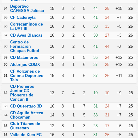
Deportivo
15
8
2
5
44
29
+15
26
54
CAFESSA Jalisco
CF Cadereyta
16
8
2
6
41
34
+7
26
55
Correcaminos de
16
8
2
6
38
33
+5
26
56
la UAT III
CD Aves Blancas
16
8
2
6
30
27
+3
26
57
Centro de
Formacion
16
8
2
6
41
44
-3
26
58
Chiapas Futbol
CD Matamoros
14
8
1
5
36
24
+12
25
59
Alebrijes CDMX
15
8
1
6
37
25
+12
25
60
CF Volcanes de
Colima Deportivo
15
8
1
6
37
26
+11
25
61
Tala
CD Pioneros
Junior CD
13
7
4
2
19
10
+9
25
62
Pioneros de
Cancun II
CD Queretaro 3D
16
8
1
7
31
24
+7
25
63
CD Aguila Azteca
14
8
1
5
38
31
+7
25
64
Chocaman
Club Titanes de
12
8
1
3
23
17
+6
25
65
Queretaro
Valle de Xico FC
16
8
1
7
31
26
+5
25
66