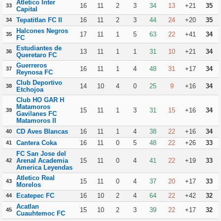
Atletico Inter
16
11
2
3
34
13
+21
35
33
Capital
Tepatitlan FC II
16
11
2
3
44
24
+20
35
34
Halcones Negros
17
11
1
5
63
22
+41
34
35
FC
Estudiantes de
13
11
1
1
31
10
+21
34
36
Queretaro FC
Guerreros
16
11
1
4
48
31
+17
34
37
Reynosa FC
Club Deportivo
14
10
4
0
25
9
+16
34
38
Etchojoa
Club HO GAR H
Matamoros
15
11
1
3
31
15
+16
34
39
Gavilanes FC
Matamoros II
CD Aves Blancas
16
11
1
4
38
22
+16
34
40
Cantera Coka
16
11
0
5
48
22
+26
33
41
FC San Jose del
Arenal Academia
15
11
0
4
41
22
+19
33
42
America Leyendas
Atletico Real
15
11
0
4
37
20
+17
33
43
Morelos
Ecatepec FC
16
10
2
4
64
22
+42
32
44
Acatlan
15
10
2
3
39
22
+17
32
45
Cuauhtemoc FC