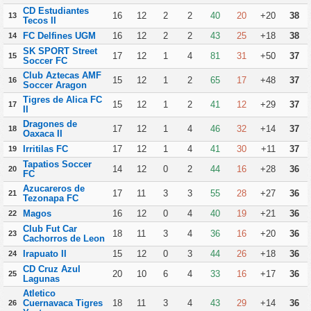
CD Estudiantes
16
12
2
2
40
20
+20
38
13
Tecos II
FC Delfines UGM
16
12
2
2
43
25
+18
38
14
SK SPORT Street
17
12
1
4
81
31
+50
37
15
Soccer FC
Club Aztecas AMF
15
12
1
2
65
17
+48
37
16
Soccer Aragon
Tigres de Alica FC
15
12
1
2
41
12
+29
37
17
II
Dragones de
17
12
1
4
46
32
+14
37
18
Oaxaca II
Irritilas FC
17
12
1
4
41
30
+11
37
19
Tapatios Soccer
14
12
0
2
44
16
+28
36
20
FC
Azucareros de
17
11
3
3
55
28
+27
36
21
Tezonapa FC
Magos
16
12
0
4
40
19
+21
36
22
Club Fut Car
18
11
3
4
36
16
+20
36
23
Cachorros de Leon
Irapuato II
15
12
0
3
44
26
+18
36
24
CD Cruz Azul
20
10
6
4
33
16
+17
36
25
Lagunas
Atletico
Cuernavaca Tigres
18
11
3
4
43
29
+14
36
26