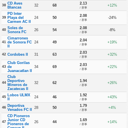
CD Aves
2.13
38
32
68
+12%
Blancas
/ 赛事
PD Inter
2.08
39
Playa del
24
50
-24%
/ 赛事
Carmen AC II
Soles de
2.08
40
26
54
-8%
Sonora FC
/ 赛事
Cimarrones
2.04
41
de Sonora FC
24
49
+19%
/ 赛事
II
2.03
42
Cordobes II
31
63
+32%
/ 赛事
Club Gorilas
2.03
43
de
34
69
+22%
/ 赛事
Juanacatlan II
Club
Deportivo
1.94
44
32
62
+26%
Mineros de
/ 赛事
Zacatecas II
Lobos ULMX
1.92
45
24
46
+43%
II
/ 赛事
Deportiva
1.79
46
28
50
+4%
Venados FC II
/ 赛事
CD Pioneros
Junior CD
1.69
47
26
44
+14%
Pioneros de
/ 赛事
Cancun II