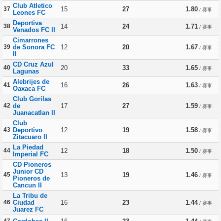
Club Atletico
37
15
27
1.80
/ 赛事
Leones FC
Deportiva
38
14
24
1.71
/ 赛事
Venados FC II
Cimarrones
39
de Sonora FC
12
20
1.67
/ 赛事
II
CD Cruz Azul
40
20
33
1.65
/ 赛事
Lagunas
Alebrijes de
41
16
26
1.63
/ 赛事
Oaxaca FC
Club Gorilas
42
de
17
27
1.59
/ 赛事
Juanacatlan II
Club
43
Deportivo
12
19
1.58
/ 赛事
Zitacuaro II
La Piedad
44
12
18
1.50
/ 赛事
Imperial FC
CD Pioneros
Junior CD
45
13
19
1.46
/ 赛事
Pioneros de
Cancun II
La Tribu de
46
Ciudad
16
23
1.44
/ 赛事
Juarez FC
47