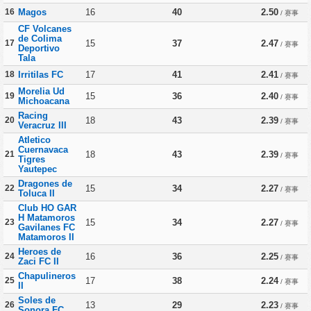
16
Magos
16
40
2.50
/ 赛事
CF Volcanes
de Colima
17
15
37
2.47
/ 赛事
Deportivo
Tala
18
Irritilas FC
17
41
2.41
/ 赛事
Morelia Ud
19
15
36
2.40
/ 赛事
Michoacana
Racing
20
18
43
2.39
/ 赛事
Veracruz III
Atletico
Cuernavaca
21
18
43
2.39
/ 赛事
Tigres
Yautepec
Dragones de
22
15
34
2.27
/ 赛事
Toluca II
Club HO GAR
H Matamoros
23
15
34
2.27
/ 赛事
Gavilanes FC
Matamoros II
Heroes de
24
16
36
2.25
/ 赛事
Zaci FC II
Chapulineros
25
17
38
2.24
/ 赛事
II
Soles de
26
13
29
2.23
/ 赛事
Sonora FC