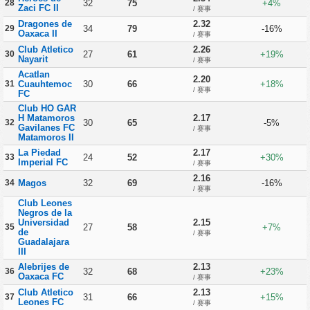
28
32
75
+4%
Zaci FC II
/ 赛事
Dragones de
2.32
29
34
79
-16%
Oaxaca II
/ 赛事
Club Atletico
2.26
30
27
61
+19%
Nayarit
/ 赛事
Acatlan
2.20
31
Cuauhtemoc
30
66
+18%
/ 赛事
FC
Club HO GAR
H Matamoros
2.17
32
30
65
-5%
Gavilanes FC
/ 赛事
Matamoros II
La Piedad
2.17
33
24
52
+30%
Imperial FC
/ 赛事
2.16
34
Magos
32
69
-16%
/ 赛事
Club Leones
Negros de la
Universidad
2.15
35
27
58
+7%
de
/ 赛事
Guadalajara
III
Alebrijes de
2.13
36
32
68
+23%
Oaxaca FC
/ 赛事
Club Atletico
2.13
37
31
66
+15%
Leones FC
/ 赛事