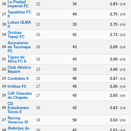
La Piedad
16
12
34
2.83
/ 赛事
Imperial FC
Tepatitlan FC
17
16
44
2.75
/ 赛事
II
Lobos ULMX
18
12
33
2.75
/ 赛事
II
Orishas
19
15
41
2.73
/ 赛事
Tepeji FC
Azucareros
20
de Tezonapa
16
43
2.69
/ 赛事
FC
Tigres de
21
16
43
2.69
/ 赛事
Alica FC II
Club Atletico
22
13
35
2.69
/ 赛事
Nayarit
23
Cordobes II
15
40
2.67
/ 赛事
24
Irritilas FC
17
45
2.65
/ 赛事
CdF Charales
25
17
45
2.65
/ 赛事
de Chapala
CD
26
Estudiantes
16
42
2.63
/ 赛事
Tecos II
Racing
27
19
50
2.63
/ 赛事
Veracruz III
Alebrijes de
28
16
42
2.63
/ 赛事