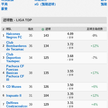
平局
xG（预期进球）
预期
薪资
进球数 - LIGA TDP
球队
场次
进球
足球主场优势
#
Halcones
4.09
1
35
143
-9%
Negros FC
/ 赛事
Club
3.72
2
Bombarderos
36
134
+12%
/ 赛事
de Tecamac
Club
3.68
3
Deportivo
34
125
-7%
/ 赛事
Yautepec
Pachuca CF
Fuerzas
3.55
4
Basicas
38
135
+17%
/ 赛事
Pachuca CF
III
3.50
5
CD Muxes
36
126
+6%
/ 赛事
3.35
6
Irapuato II
31
104
+12%
/ 赛事
Delfines
3.31
7
39
129
+4%
Coatzacoalcos
/ 赛事