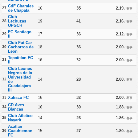
CdF Charales
27
16
35
2.19
/ 赛事
de Chapala
Club
28
Lechuzas
19
41
2.16
/ 赛事
UPGCH
FC Santiago
29
17
36
2.12
/ 赛事
II
Club Fut Car
30
Cachorros de
18
36
2.00
/ 赛事
Leon
Tepatitlan FC
31
16
32
2.00
/ 赛事
II
Club Leones
Negros de la
Universidad
32
14
28
2.00
/ 赛事
de
Guadalajara
III
33
Xalisco FC
16
32
2.00
/ 赛事
CD Aves
34
16
30
1.88
/ 赛事
Blancas
Club Atletico
35
14
26
1.86
/ 赛事
Nayarit
Acatlan
36
Cuauhtemoc
15
27
1.80
/ 赛事
FC