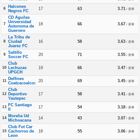
Halcones
6
17
63
3.71
/ 赛事
Negros FC
CD Aguilas
Universidad
7
18
66
3.67
/ 赛事
Autonoma de
Guerrero
La Tribu de
8
Ciudad
16
58
3.63
/ 赛事
Juarez FC
Saltillo
9
20
71
3.55
/ 赛事
Soccer FC
Club
10
Lechuzas
19
66
3.47
/ 赛事
UPGCH
Delfines
11
20
69
3.45
/ 赛事
Coatzacoalcos
Club
12
Deportivo
17
58
3.41
/ 赛事
Yautepec
FC Santiago
13
17
54
3.18
/ 赛事
II
Morelia Ud
14
14
43
3.07
/ 赛事
Michoacana
Club Fut Car
15
Cachorros de
18
55
3.06
/ 赛事
Leon