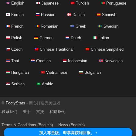
English
Japanese
Turkish
Portuguese
Korean
Russian
Danish
Spanish
French
Romanian
Greek
Swedish
Polish
German
Dutch
Italian
Czech
Chinese Traditional
Chinese Simplified
Thai
Croatian
Indonesian
Norwegian
Hungarian
Vietnamese
Bulgarian
Serbian
Arabic
©
FootyStats
- 用心打造完美游戏
联系我们
关于
支援
私隐条例
Terms & Conditions (English)
News (English)
加入尊贵版。即享高获利回报。