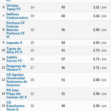
FC
Orishas
6
14
45
3.21
/ 赛事
Tepeji FC
Delfines
7
19
60
3.16
/ 赛事
Coatzacoalcos
Pachuca CF
Fuerzas
8
Basicas
19
56
2.95
/ 赛事
Pachuca CF
III
9
Irapuato II
15
44
2.93
/ 赛事
Tigres de
10
15
41
2.73
/ 赛事
Alica FC II
Saltillo
11
21
57
2.71
/ 赛事
Soccer FC
Dragones de
12
17
46
2.71
/ 赛事
Oaxaca II
CD Aguilas
Universidad
13
19
51
2.68
/ 赛事
Autonoma de
Guerrero
PD Inter
14
Playa del
12
31
2.58
/ 赛事
Carmen AC II
CD
15
Estudiantes
16
40
2.50
/ 赛事
Tecos II