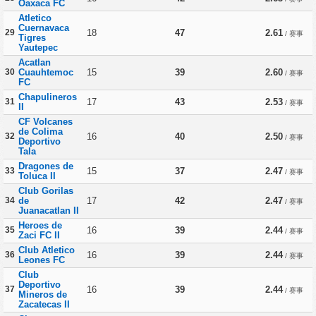
Oaxaca FC
Atletico
Cuernavaca
29
18
47
2.61
/ 赛事
Tigres
Yautepec
Acatlan
30
Cuauhtemoc
15
39
2.60
/ 赛事
FC
Chapulineros
31
17
43
2.53
/ 赛事
II
CF Volcanes
de Colima
32
16
40
2.50
/ 赛事
Deportivo
Tala
Dragones de
33
15
37
2.47
/ 赛事
Toluca II
Club Gorilas
34
de
17
42
2.47
/ 赛事
Juanacatlan II
Heroes de
35
16
39
2.44
/ 赛事
Zaci FC II
Club Atletico
36
16
39
2.44
/ 赛事
Leones FC
Club
Deportivo
37
16
39
2.44
/ 赛事
Mineros de
Zacatecas II