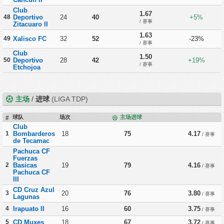
Club
1.67
48
Deportivo
24
40
+5%
/ 赛事
Zitacuaro II
1.63
49
Xalisco FC
32
52
-23%
/ 赛事
Club
1.50
50
Deportivo
28
42
+19%
/ 赛事
Etchojoa
主场
/
进球
(LIGA TDP)
球队
场次
主场进球
#
Club
1
Bombarderos
18
75
4.17
/ 赛事
de Tecamac
Pachuca CF
Fuerzas
2
Basicas
19
79
4.16
/ 赛事
Pachuca CF
III
CD Cruz Azul
3
20
76
3.80
/ 赛事
Lagunas
4
Irapuato II
16
60
3.75
/ 赛事
5
CD Muxes
18
67
3.72
/ 赛事