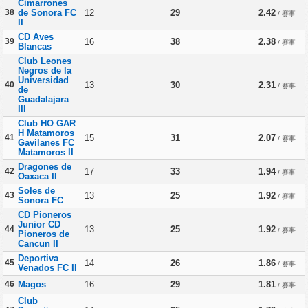
Cimarrones
38
de Sonora FC
12
29
2.42
/ 赛事
II
CD Aves
39
16
38
2.38
/ 赛事
Blancas
Club Leones
Negros de la
Universidad
40
13
30
2.31
/ 赛事
de
Guadalajara
III
Club HO GAR
H Matamoros
41
15
31
2.07
/ 赛事
Gavilanes FC
Matamoros II
Dragones de
42
17
33
1.94
/ 赛事
Oaxaca II
Soles de
43
13
25
1.92
/ 赛事
Sonora FC
CD Pioneros
Junior CD
44
13
25
1.92
/ 赛事
Pioneros de
Cancun II
Deportiva
45
14
26
1.86
/ 赛事
Venados FC II
46
Magos
16
29
1.81
/ 赛事
Club