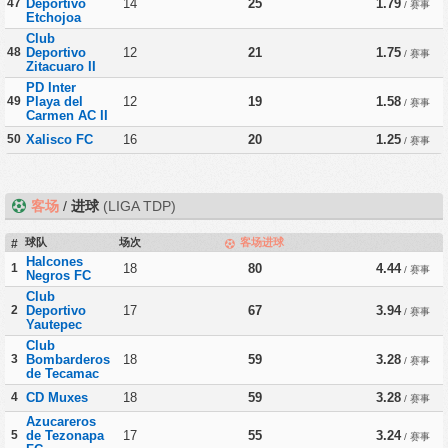
47
Deportivo
14
25
1.79
/ 赛事
Etchojoa
Club
48
Deportivo
12
21
1.75
/ 赛事
Zitacuaro II
PD Inter
49
Playa del
12
19
1.58
/ 赛事
Carmen AC II
50
Xalisco FC
16
20
1.25
/ 赛事
客场
/
进球
(LIGA TDP)
球队
场次
客场进球
#
Halcones
1
18
80
4.44
/ 赛事
Negros FC
Club
2
Deportivo
17
67
3.94
/ 赛事
Yautepec
Club
3
Bombarderos
18
59
3.28
/ 赛事
de Tecamac
4
CD Muxes
18
59
3.28
/ 赛事
Azucareros
5
de Tezonapa
17
55
3.24
/ 赛事