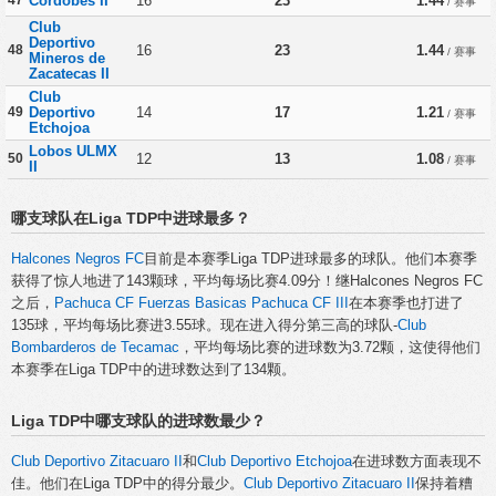
Cordobes II
16
23
1.44
/ 赛事
Club
Deportivo
48
16
23
1.44
/ 赛事
Mineros de
Zacatecas II
Club
49
Deportivo
14
17
1.21
/ 赛事
Etchojoa
Lobos ULMX
50
12
13
1.08
/ 赛事
II
哪支球队在Liga TDP中进球最多？
Halcones Negros FC
目前是本赛季Liga TDP进球最多的球队。他们本赛季
获得了惊人地进了143颗球，平均每场比赛4.09分！继Halcones Negros FC
之后，
Pachuca CF Fuerzas Basicas Pachuca CF III
在本赛季也打进了
135球，平均每场比赛进3.55球。现在进入得分第三高的球队-
Club
Bombarderos de Tecamac
，平均每场比赛的进球数为3.72颗，这使得他们
本赛季在Liga TDP中的进球数达到了134颗。
Liga TDP中哪支球队的进球数最少？
Club Deportivo Zitacuaro II
和
Club Deportivo Etchojoa
在进球数方面表现不
佳。他们在Liga TDP中的得分最少。
Club Deportivo Zitacuaro II
保持着糟