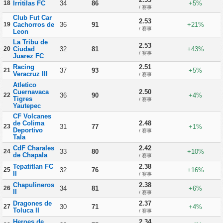
18
Irritilas FC
34
86
+5%
/ 赛事
Club Fut Car
2.53
19
Cachorros de
36
91
+21%
/ 赛事
Leon
La Tribu de
2.53
20
Ciudad
32
81
+43%
/ 赛事
Juarez FC
Racing
2.51
21
37
93
+5%
Veracruz III
/ 赛事
Atletico
Cuernavaca
2.50
22
36
90
+4%
Tigres
/ 赛事
Yautepec
CF Volcanes
de Colima
2.48
23
31
77
+1%
Deportivo
/ 赛事
Tala
CdF Charales
2.42
24
33
80
+10%
de Chapala
/ 赛事
Tepatitlan FC
2.38
25
32
76
+16%
II
/ 赛事
Chapulineros
2.38
26
34
81
+6%
II
/ 赛事
Dragones de
2.37
27
30
71
+4%
Toluca II
/ 赛事
Heroes de
2.34