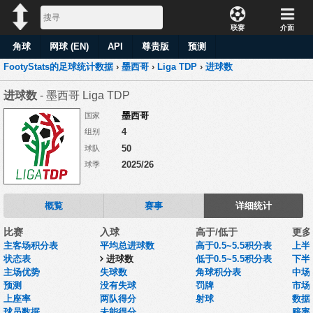
联赛
介面
角球
网球 (EN)
API
尊贵版
预测
FootyStats的足球统计数据
›
墨西哥
›
Liga TDP
›
进球数
进球数
- 墨西哥 Liga TDP
墨西哥
国家
4
组别
50
球队
2025/26
球季
概覧
赛事
详细统计
比赛
入球
高于/低于
更多
主客场积分表
平均总进球数
高于0.5~5.5积分表
上半
状态表
进球数
低于0.5~5.5积分表
下半
主场优势
失球数
角球积分表
中场
预测
没有失球
罚牌
市场
上座率
两队得分
射球
数据集
球员数据
未能得分
赔率