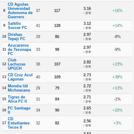
CD Aguilas
Universidad
3.16
8
37
117
+16%
Autonoma de
/ 赛事
Guerrero
Saltillo
3.12
9
41
128
+14%
Soccer FC
/ 赛事
Orishas
2.97
10
29
86
-8%
Tepeji FC
/ 赛事
Azucareros
2.97
11
de Tezonapa
33
98
-9%
/ 赛事
FC
Club
2.82
12
Lechuzas
38
107
+23%
/ 赛事
UPGCH
CD Cruz Azul
2.73
13
40
109
+39%
Lagunas
/ 赛事
Morelia Ud
2.72
14
29
79
+13%
Michoacana
/ 赛事
Tigres de
2.71
15
31
84
-1%
Alica FC II
/ 赛事
FC Santiago
2.65
16
34
90
+20%
II
/ 赛事
CD
2.56
17
Estudiantes
32
82
+3%
/ 赛事
Tecos II
2.53