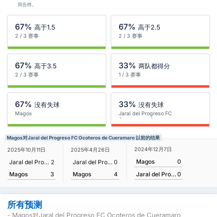
局告终。
67%
67%
高于1.5
高于2.5
2 / 3 赛事
2 / 3 赛事
67%
33%
高于3.5
两队都得分
2 / 3 赛事
1 / 3 赛事
67%
33%
没有失球
没有失球
Magos
Jaral del Progreso FC
Ocoteros de Cueramaro
Magos对Jaral del Progreso FC Ocoteros de Cueramaro 以前的结果
2024年12月7日
2025年10月11日
2025年4月26日
Magos
0
Jaral del Progreso FC Ocoteros de Cueramaro
2
Jaral del Progreso FC Ocoteros de Cueramaro
0
Magos
3
Magos
4
Jaral del Progreso FC Ocoteros de Cueramaro
0
所有预测
- Magos对Jaral del Progreso FC Ocoteros de Cueramaro