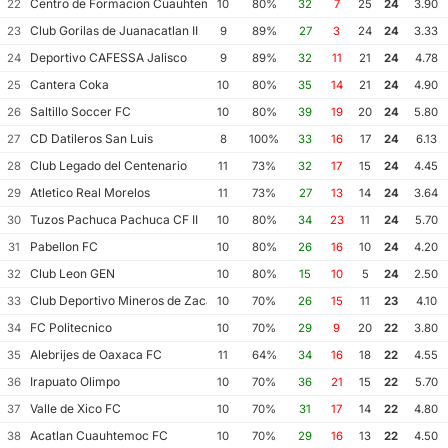
Centro de Formacion Cuauhtemoc Blanco
22
10
80%
32
7
25
24
3.90
Club Gorilas de Juanacatlan II
23
9
89%
27
3
24
24
3.33
Deportivo CAFESSA Jalisco
24
9
89%
32
11
21
24
4.78
Cantera Coka
25
10
80%
35
14
21
24
4.90
Saltillo Soccer FC
26
10
80%
39
19
20
24
5.80
CD Datileros San Luis
27
8
100%
33
16
17
24
6.13
Club Legado del Centenario
28
11
73%
32
17
15
24
4.45
Atletico Real Morelos
29
11
73%
27
13
14
24
3.64
Tuzos Pachuca Pachuca CF II
30
10
80%
34
23
11
24
5.70
Pabellon FC
31
10
80%
26
16
10
24
4.20
Club Leon GEN
32
10
80%
15
10
5
24
2.50
Club Deportivo Mineros de Zacatecas II
33
10
70%
26
15
11
23
4.10
FC Politecnico
34
10
70%
29
9
20
22
3.80
Alebrijes de Oaxaca FC
35
11
64%
34
16
18
22
4.55
Irapuato Olimpo
36
10
70%
36
21
15
22
5.70
Valle de Xico FC
37
10
70%
31
17
14
22
4.80
Acatlan Cuauhtemoc FC
38
10
70%
29
16
13
22
4.50