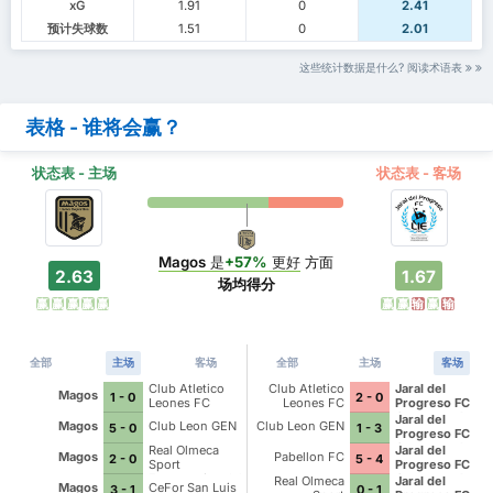
xG
1.91
0
2.41
预计失球数
1.51
0
2.01
这些统计数据是什么? 阅读术语表
表格 - 谁将会赢？
状态表 - 主场
状态表 - 客场
Magos
是
+57%
更好
方面
2.63
1.67
场均得分
赢
赢
赢
赢
赢
赢
赢
输
赢
输
全部
主场
客场
全部
主场
客场
Club Atletico
Club Atletico
Jaral del
Magos
1 - 0
2 - 0
Leones FC
Leones FC
Progreso FC
Ocoteros de
Jaral del
Magos
Club Leon GEN
Club Leon GEN
5 - 0
1 - 3
Cueramaro
Progreso FC
Ocoteros de
Real Olmeca
Jaral del
Magos
Pabellon FC
2 - 0
5 - 4
Cueramaro
Sport
Progreso FC
Empresarios del
Ocoteros de
Real Olmeca
Jaral del
Magos
CeFor San Luis
3 - 1
0 - 1