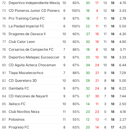
Deportivo Independiente Mexiquense
72
10
60%
30
17
13
18
4.70
CD Pioneros Junior CD Pioneros de Cancun II
73
6
100%
16
4
12
18
3.33
Pro Training Camp FC
74
9
67%
18
7
11
18
2.78
La Piedad Imperial FC
75
6
100%
22
11
11
18
5.50
Dragones de Oaxaca II
76
10
60%
27
16
11
18
4.30
Club Calor Leon
77
10
60%
30
19
11
18
4.90
Corsarios de Campeche FC
78
7
86%
18
8
10
18
3.71
Deportivo Metepec Eurosoccer FC
79
9
67%
20
10
10
18
3.33
CD Aguila Azteca Chocaman
80
9
67%
34
24
10
18
6.44
Tlapa Mazatecochco
81
7
86%
30
21
9
18
7.29
CD Queretaro 3D
82
10
60%
29
21
8
18
5.00
Gambeta FC
83
9
67%
32
24
8
18
6.22
CD Halcones de Nayarit
84
9
67%
37
30
7
18
7.44
Xalisco FC
85
10
60%
14
11
3
18
2.50
Club Novillos Neza
86
11
55%
23
23
0
18
4.18
Potosinos
87
11
55%
12
13
-1
18
2.27
Progreso FC
88
8
63%
20
14
6
17
4.25