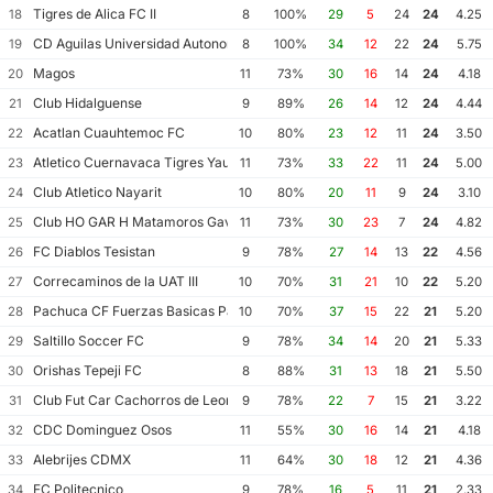
Tigres de Alica FC II
18
8
100%
29
5
24
24
4.25
CD Aguilas Universidad Autonoma de Guerrero
19
8
100%
34
12
22
24
5.75
Magos
20
11
73%
30
16
14
24
4.18
Club Hidalguense
21
9
89%
26
14
12
24
4.44
Acatlan Cuauhtemoc FC
22
10
80%
23
12
11
24
3.50
Atletico Cuernavaca Tigres Yautepec
23
11
73%
33
22
11
24
5.00
Club Atletico Nayarit
24
10
80%
20
11
9
24
3.10
Club HO GAR H Matamoros Gavilanes FC Matamoros II
25
11
73%
30
23
7
24
4.82
FC Diablos Tesistan
26
9
78%
27
14
13
22
4.56
Correcaminos de la UAT III
27
10
70%
31
21
10
22
5.20
Pachuca CF Fuerzas Basicas Pachuca CF III
28
10
70%
37
15
22
21
5.20
Saltillo Soccer FC
29
9
78%
34
14
20
21
5.33
Orishas Tepeji FC
30
8
88%
31
13
18
21
5.50
Club Fut Car Cachorros de Leon
31
9
78%
22
7
15
21
3.22
CDC Dominguez Osos
32
11
55%
30
16
14
21
4.18
Alebrijes CDMX
33
11
64%
30
18
12
21
4.36
FC Politecnico
34
9
78%
16
5
11
21
2.33