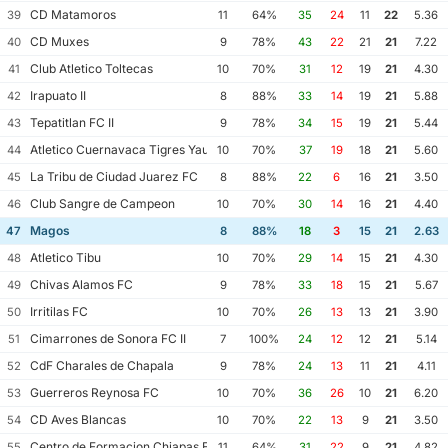
CD Matamoros
39
11
64%
35
24
11
22
5.36
CD Muxes
40
9
78%
43
22
21
21
7.22
Club Atletico Toltecas
41
10
70%
31
12
19
21
4.30
Irapuato II
42
8
88%
33
14
19
21
5.88
Tepatitlan FC II
43
9
78%
34
15
19
21
5.44
Atletico Cuernavaca Tigres Yautepec
44
10
70%
37
19
18
21
5.60
La Tribu de Ciudad Juarez FC
45
8
88%
22
6
16
21
3.50
Club Sangre de Campeon
46
10
70%
30
14
16
21
4.40
Magos
47
8
88%
18
3
15
21
2.63
Atletico Tibu
48
10
70%
29
14
15
21
4.30
Chivas Alamos FC
49
9
78%
33
18
15
21
5.67
Irritilas FC
50
10
70%
26
13
13
21
3.90
Cimarrones de Sonora FC II
51
7
100%
24
12
12
21
5.14
CdF Charales de Chapala
52
9
78%
24
13
11
21
4.11
Guerreros Reynosa FC
53
10
70%
36
26
10
21
6.20
CD Aves Blancas
54
10
70%
22
13
9
21
3.50
Centro de Formacion Chiapas Futbol
55
11
64%
31
22
9
21
4.82