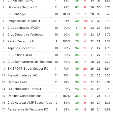
Chivas Alamos FC
1
11
91%
38
4
34
31
3.82
Halcones Negros FC
2
11
91%
65
9
56
30
6.73
FC Santiago II
3
10
100%
27
7
20
30
3.40
Dragones de Oaxaca II
4
11
91%
40
23
17
30
5.73
Club Lechuzas UPGCH
5
10
90%
31
8
23
27
3.90
Club Deportivo Yautepec
6
10
90%
40
17
23
27
5.70
Racing Veracruz III
7
9
100%
26
4
22
27
3.33
Tapatios Soccer FC
8
10
90%
34
13
21
27
4.70
FC Delfines UGM
9
10
90%
36
21
15
27
5.70
Club Bombarderos de Tecamac
10
10
80%
35
7
28
26
4.20
SK SPORT Street Soccer FC
11
11
73%
49
24
25
25
6.64
FormaFutIntegral AC
12
11
73%
36
14
22
25
4.55
Cantera Coka
13
11
73%
30
13
17
25
3.91
CD Estudiantes Tecos II
14
9
89%
24
10
14
25
3.78
Delfines Coatzacoalcos
15
8
100%
36
5
31
24
5.13
Club Aztecas AMF Soccer Aragon
16
9
89%
39
9
30
24
5.33
Azucareros de Tezonapa FC
17
9
89%
44
18
26
24
6.89