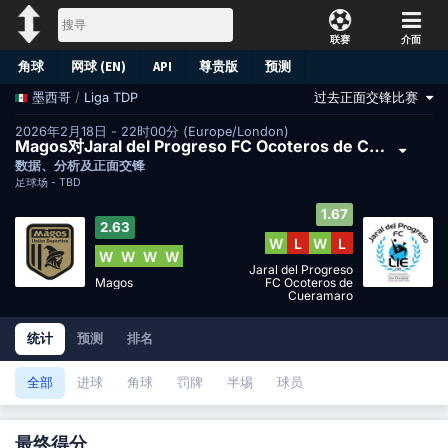
联赛
介面
角球
网球 (EN)
API
尊贵版
预测
/
Liga TDP
过去正面交锋比赛
墨西哥
2026年2月18日 - 22时00分 (Europe/London)
Magos对Jaral del Progreso FC Ocoteros de Cueramaro
数据、分析及正面交锋
足球场 -
TBD
1.67
2.63
W
L
W
L
W
W
W
W
Jaral del Progreso
Magos
FC Ocoteros de
Cueramaro
统计
预测
排名
全部
进球
角球
罚牌
半埸
球员
最终得分