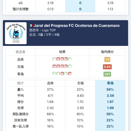
xG
2.19
0
3.19
预计失球数
0.13
0
1.13
Jaral del Progreso FC Ocoteros de Cueramaro
墨西哥 - Liga TDP
近况 : 5赢 / 0平 / 4输
状态表
结果
场均得分
总体
赢
输
输
输
赢
1.11
主场
输
输
输
输
赢
0.60
客场
赢
赢
输
赢
输
1.67
统计
总体
主场
客场
赢%
37%
20%
56%
平均
4.11
4.60
3.56
得分
1.68
1.70
1.67
失球
2.42
2.90
1.89
两队都得分
68%
80%
56%
没有失球
16%
10%
22%
第一队入球
16%
10%
22%