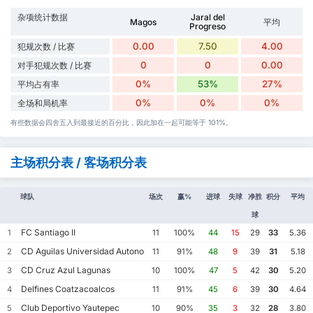
杂项统计数据
Jaral del
Magos
平均
Progreso
0.00
7.50
4.00
犯规次数 / 比赛
0
0
0.00
对手犯规次数 / 比赛
0%
53%
27%
平均占有率
0%
0%
0%
全场和局机率
有些数据会四舍五入到最接近的百分比，因此加在一起可能等于 101%。
主场积分表 / 客场积分表
球队
场次
赢%
进球
失球
净胜
积分
平均
球
FC Santiago II
1
11
100%
44
15
29
33
5.36
CD Aguilas Universidad Autonoma de Guerrero
2
11
91%
48
9
39
31
5.18
CD Cruz Azul Lagunas
3
10
100%
47
5
42
30
5.20
Delfines Coatzacoalcos
4
11
91%
45
6
39
30
4.64
Club Deportivo Yautepec
5
10
90%
35
3
32
28
3.80