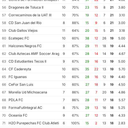
Dragones de Toluca II
56
10
70%
23
15
8
21
3.80
Correcaminos de la UAT III
57
10
70%
19
12
7
21
3.10
CD San Juan del Rio
58
8
88%
15
9
6
21
3.00
Club Gallos Viejos
59
11
64%
20
15
5
21
3.18
Ecatepec FC
60
10
60%
38
12
26
19
5.00
Halcones Negros FC
61
9
67%
29
11
18
19
4.44
Club Aztecas AMF Soccer Aragon
62
9
67%
28
14
14
19
4.67
CD Estudiantes Tecos II
63
9
67%
29
16
13
19
5.00
CF Cadereyta
64
10
60%
35
22
13
19
5.70
FC Iguanas
65
10
60%
28
16
12
19
4.40
CeFor San Luis
66
10
60%
27
18
9
19
4.50
Morelia Ud Michoacana
67
7
86%
27
7
20
18
4.86
PDLA FC
68
7
86%
28
11
17
18
5.57
FormaFutIntegral AC
69
8
75%
29
13
16
18
5.25
Oceania FC
70
9
67%
27
12
15
18
4.33
H2O Purepechas FC Club Atletico Morelia II
71
6
100%
15
2
13
18
2.83