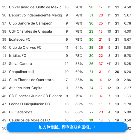
Universidad del Golfo de Mexico FC
35
10
70%
28
17
11
21
4.50
Deportivo Independiente Mexiquense
36
9
78%
31
20
11
21
5.67
Club Sangre de Campeon
37
9
78%
36
25
11
21
6.78
CdF Charales de Chapala
38
9
78%
23
13
10
21
4.00
Ecatepec FC
39
9
78%
30
21
9
21
5.67
Club de Ciervos FC II
40
11
64%
35
26
9
21
5.55
Irritilas FC
41
9
78%
30
22
8
21
5.78
Selva Canera
42
12
58%
26
37
-11
21
5.25
Chapulineros II
43
10
60%
31
31
0
20
6.20
Club Titanes de Queretaro
44
7
86%
16
4
12
19
2.86
Atletico Inter Capital
45
11
55%
24
12
12
19
3.27
CD Pioneros Junior CD Pioneros de Cancun II
46
8
75%
11
4
7
19
1.88
Leones Huixquilucan FC
47
10
60%
22
15
7
19
3.70
CF Cadereyta
48
10
60%
27
23
4
19
5.00
Caudillos de Morelos FC
49
10
60%
19
16
3
19
3.50
加入尊贵版。即享高获利回报。
CD Muxes
50
11
55%
40
24
16
18
5.82