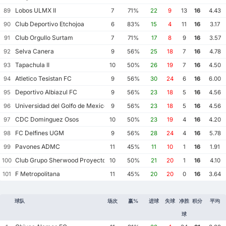
Lobos ULMX II
89
7
71%
22
9
13
16
4.43
Club Deportivo Etchojoa
90
6
83%
15
4
11
16
3.17
Club Orgullo Surtam
91
7
71%
17
8
9
16
3.57
Selva Canera
92
9
56%
25
18
7
16
4.78
Tapachula II
93
10
50%
26
19
7
16
4.50
Atletico Tesistan FC
94
9
56%
30
24
6
16
6.00
Deportivo Albiazul FC
95
9
56%
23
18
5
16
4.56
Universidad del Golfo de Mexico FC
96
9
56%
23
18
5
16
4.56
CDC Dominguez Osos
97
10
50%
23
19
4
16
4.20
FC Delfines UGM
98
9
56%
28
24
4
16
5.78
Pavones ADMC
99
11
45%
11
10
1
16
1.91
Club Grupo Sherwood Proyecto Mexico Soccer
100
10
50%
21
20
1
16
4.10
F Metropolitana
101
11
45%
20
20
0
16
3.64
球队
场次
赢%
进球
失球
净胜
积分
平均
球