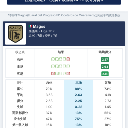
*本赛季Magos和Jaral del Progreso FC Ocoteros de Cueramaro之间的平均统计数据
Magos
墨西哥 - Liga TDP
近况 : 7赢 / 0平 / 1输
状态表
结果
场均得分
总体
赢
赢
赢
赢
输
2.37
主场
赢
赢
赢
赢
赢
2.63
客场
输
赢
赢
赢
输
2.18
统计
总体
主场
客场
赢%
79%
88%
73%
平均
3.53
2.63
4.18
得分
2.53
2.25
2.73
失球
1.00
0.38
1.45
两队都得分
37%
13%
55%
没有失球
47%
75%
27%
第一队入球
16%
13%
18%