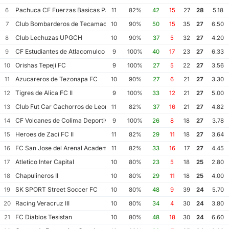
Pachuca CF Fuerzas Basicas Pachuca CF III
6
11
82%
42
15
27
28
5.18
Club Bombarderos de Tecamac
7
10
90%
50
15
35
27
6.50
Club Lechuzas UPGCH
8
10
90%
37
5
32
27
4.20
CF Estudiantes de Atlacomulco
9
9
100%
40
17
23
27
6.33
Orishas Tepeji FC
10
9
100%
27
5
22
27
3.56
Azucareros de Tezonapa FC
11
10
90%
27
6
21
27
3.30
Tigres de Alica FC II
12
9
100%
33
12
21
27
5.00
Club Fut Car Cachorros de Leon
13
11
82%
37
16
21
27
4.82
CF Volcanes de Colima Deportivo Tala
14
9
100%
26
8
18
27
3.78
Heroes de Zaci FC II
15
11
82%
29
11
18
27
3.64
FC San Jose del Arenal Academia America Leyendas
16
11
82%
33
16
17
27
4.45
Atletico Inter Capital
17
10
80%
23
5
18
25
2.80
Chapulineros II
18
10
80%
29
11
18
25
4.00
SK SPORT Street Soccer FC
19
10
80%
48
9
39
24
5.70
Racing Veracruz III
20
10
80%
34
4
30
24
3.80
FC Diablos Tesistan
21
10
80%
48
18
30
24
6.60