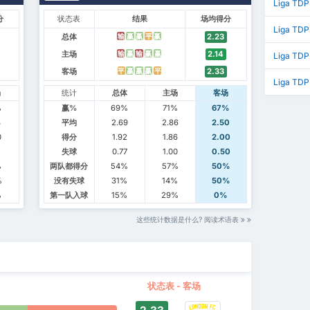
Liga TD
分
状态表
结果
场均得分
Liga TD
总体
2.23
输
赢
赢
平
赢
主场
2.14
输
赢
输
赢
赢
Liga TDP
客场
2.33
平
赢
赢
赢
平
Liga TDP
场
统计
总体
主场
客场
%
赢%
69%
71%
67%
4
平均
2.69
2.86
2.50
0
得分
1.92
1.86
2.00
失球
0.77
1.00
0.50
%
两队都得分
54%
57%
50%
%
没有失球
31%
14%
50%
%
第一队入球
15%
29%
0%
这些统计数据是什么? 阅读术语表
状态表 - 客场