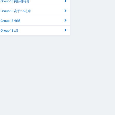
P Group 18 两队都得分
P Group 18 高于2.5进球
 Group 18 角球
 Group 18 xG