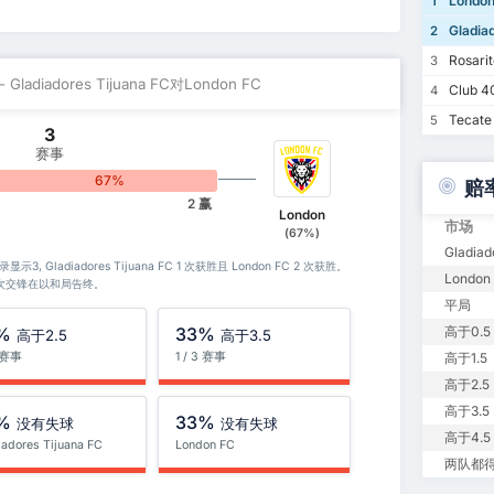
London
1
Gladiad
2
Rosarit
3
- Gladiadores Tijuana FC对London FC
Club 4
4
Tecate
5
3
赛事
0%
67%
赔
2 赢
London
市场
(67%)
Gladiad
纪录显示3, Gladiadores Tijuana FC 1 次获胜且 London FC 2 次获胜。
London
C之间有0次交锋在以和局告终。
平局
高于0.5
%
33%
高于2.5
高于3.5
3 赛事
1 / 3 赛事
高于1.5
高于2.5
高于3.5
%
33%
没有失球
没有失球
高于4.5
iadores Tijuana FC
London FC
两队都