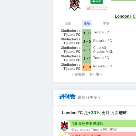
2.17
平
赢
赢
赢
赢
London FC
全部
主场
客场
Gladiadores
Tecate FC
1 - 0
Tijuana FC
Gladiadores
Rosarito FC
3 - 0
Tijuana FC
Gladiadores
Club 40
2 - 1
Tijuana FC
Grados MXL
Gladiadores
Tecate FC
3 - 1
Tijuana FC
Gladiadores
Rosarito FC
0 - 0
Tijuana FC
过去的
下一埸
进球数
谁得分更多？
London FC
是
+33%
更好
方面
进球
1.5 每场赛事进球数
Gladiadores Tijuana FC (主场)