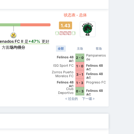
状态表 - 总体
1.43
赢
输
输
输
赢
enados FC II
是
+47%
更好
方面
场均得分
全部
主场
客场
Pampaneros
Felinos 48
2 - 0
de
AC
Champoton
ISG Sport FC
Felinos 48
1 - 0
FC
AC
Zorros Puerto
Felinos 48
3 - 1
Morelos FC
AC
Felinos 48
Progreso FC
1 - 3
AC
Club
Felinos 48
0 - 3
Deportivo
AC
Zitacuaro II
过去的
下一埸