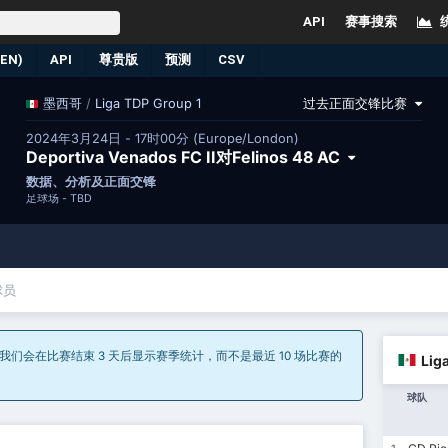
API
赛事搜索
EN)
API
尊贵版
预测
CSV
/
Liga TDP Group 1
过去正面交锋比赛
墨西哥
2024年3月24日 - 17时00分 (Europe/London)
Deportiva Venados FC II对Felinos 48 AC
数据、分析及正面交锋
足球场 -
TBD
球员
会在比赛结束 3 天后显示赛季统计，而不是最近 10 场比赛的
Lig
球队