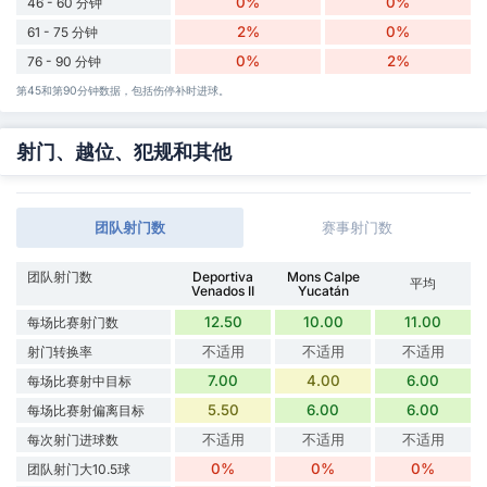
0%
0%
46 - 60 分钟
2%
0%
61 - 75 分钟
0%
2%
76 - 90 分钟
第45和第90分钟数据，包括伤停补时进球。
射门、越位、犯规和其他
团队射门数
赛事射门数
团队射门数
Deportiva
Mons Calpe
平均
Venados II
Yucatán
12.50
10.00
11.00
每场比赛射门数
不适用
不适用
不适用
射门转换率
7.00
4.00
6.00
每场比赛射中目标
5.50
6.00
6.00
每场比赛射偏离目标
不适用
不适用
不适用
每次射门进球数
0%
0%
0%
团队射门大10.5球