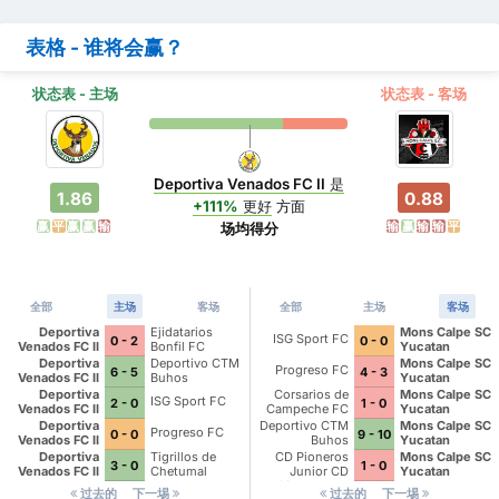
表格 - 谁将会赢？
状态表 - 主场
状态表 - 客场
Deportiva Venados FC II
是
1.86
0.88
+111%
更好
方面
赢
平
赢
赢
输
输
赢
输
输
平
场均得分
全部
主场
客场
全部
主场
客场
Deportiva
Ejidatarios
Mons Calpe SC
ISG Sport FC
0 - 2
0 - 0
Venados FC II
Bonfil FC
Yucatan
Deportiva
Deportivo CTM
Mons Calpe SC
Progreso FC
6 - 5
4 - 3
Venados FC II
Buhos
Yucatan
Deportiva
Corsarios de
Mons Calpe SC
ISG Sport FC
2 - 0
1 - 0
Venados FC II
Campeche FC
Yucatan
Deportiva
Deportivo CTM
Mons Calpe SC
Progreso FC
0 - 0
9 - 10
Venados FC II
Buhos
Yucatan
Deportiva
Tigrillos de
CD Pioneros
Mons Calpe SC
3 - 0
1 - 0
Venados FC II
Chetumal
Junior CD
Yucatan
Pioneros de
过去的
下一埸
过去的
下一埸