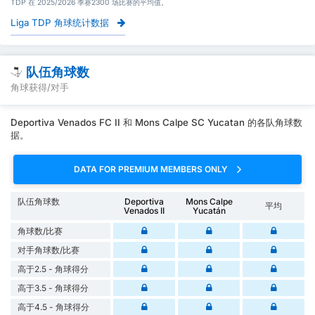
TDP 在 2025/2026 季赛2300 场比赛的平均值。
Liga TDP 角球统计数据
队伍角球数
角球获得/对手
Deportiva Venados FC II 和 Mons Calpe SC Yucatan 的各队角球数
据。
DATA FOR PREMIUM MEMBERS ONLY
队伍角球数
Deportiva
Mons Calpe
平均
Venados II
Yucatán
角球数/比赛
对手角球数/比赛
高于2.5 - 角球得分
高于3.5 - 角球得分
高于4.5 - 角球得分