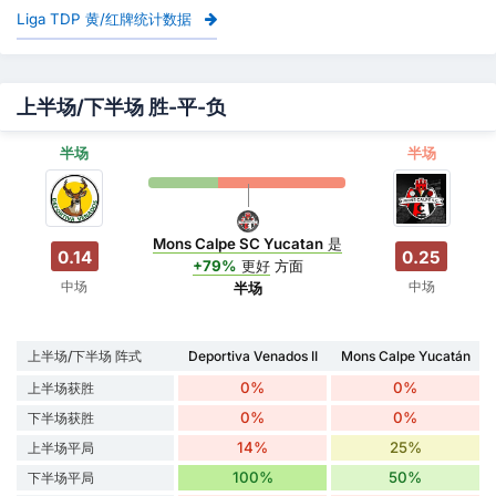
Liga TDP 黄/红牌统计数据
上半场/下半场 胜-平-负
半场
半场
Mons Calpe SC Yucatan
是
0.14
0.25
+79%
更好
方面
中场
中场
半场
上半场/下半场 阵式
Deportiva Venados II
Mons Calpe Yucatán
0%
0%
上半场获胜
0%
0%
下半场获胜
14%
25%
上半场平局
100%
50%
下半场平局