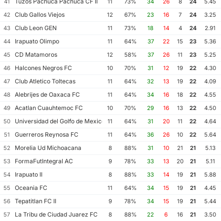
Tuzos Pachuca Pachuca CF II
41
11
73%
34
26
8
24
5.45
Club Gallos Viejos
42
12
67%
23
16
7
24
3.25
Club Leon GEN
43
11
73%
18
14
4
24
2.91
Irapuato Olimpo
44
11
64%
37
22
15
23
5.36
CD Matamoros
45
12
58%
37
26
11
23
5.25
Halcones Negros FC
46
10
70%
31
12
19
22
4.30
Club Atletico Toltecas
47
11
64%
32
13
19
22
4.09
Alebrijes de Oaxaca FC
48
11
64%
34
16
18
22
4.55
Acatlan Cuauhtemoc FC
49
10
70%
29
16
13
22
4.50
Universidad del Golfo de Mexico FC
50
11
64%
31
20
11
22
4.64
Guerreros Reynosa FC
51
11
64%
36
26
10
22
5.64
Morelia Ud Michoacana
52
8
88%
31
10
21
21
5.13
FormaFutIntegral AC
53
9
78%
33
13
20
21
5.11
Irapuato II
54
8
88%
33
14
19
21
5.88
Oceania FC
55
11
64%
34
15
19
21
4.45
Tepatitlan FC II
56
9
78%
34
15
19
21
5.44
La Tribu de Ciudad Juarez FC
57
8
88%
22
6
16
21
3.50