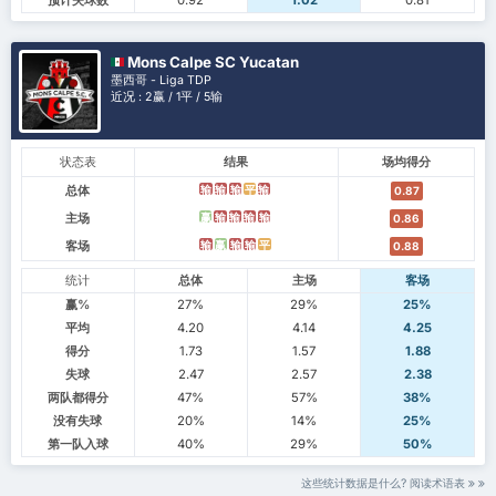
预计失球数
0.92
1.02
0.81
Mons Calpe SC Yucatan
墨西哥 - Liga TDP
近况 : 2赢 / 1平 / 5输
状态表
结果
场均得分
总体
输
输
输
平
输
0.87
主场
赢
输
输
输
输
0.86
客场
输
赢
输
输
平
0.88
统计
总体
主场
客场
赢%
27%
29%
25%
平均
4.20
4.14
4.25
得分
1.73
1.57
1.88
失球
2.47
2.57
2.38
两队都得分
47%
57%
38%
没有失球
20%
14%
25%
第一队入球
40%
29%
50%
这些统计数据是什么? 阅读术语表