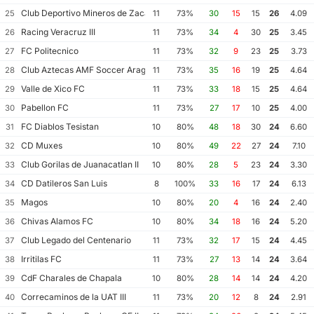
Club Deportivo Mineros de Zacatecas II
25
11
73%
30
15
15
26
4.09
Racing Veracruz III
26
11
73%
34
4
30
25
3.45
FC Politecnico
27
11
73%
32
9
23
25
3.73
Club Aztecas AMF Soccer Aragon
28
11
73%
35
16
19
25
4.64
Valle de Xico FC
29
11
73%
33
18
15
25
4.64
Pabellon FC
30
11
73%
27
17
10
25
4.00
FC Diablos Tesistan
31
10
80%
48
18
30
24
6.60
CD Muxes
32
10
80%
49
22
27
24
7.10
Club Gorilas de Juanacatlan II
33
10
80%
28
5
23
24
3.30
CD Datileros San Luis
34
8
100%
33
16
17
24
6.13
Magos
35
10
80%
20
4
16
24
2.40
Chivas Alamos FC
36
10
80%
34
18
16
24
5.20
Club Legado del Centenario
37
11
73%
32
17
15
24
4.45
Irritilas FC
38
11
73%
27
13
14
24
3.64
CdF Charales de Chapala
39
10
80%
28
14
14
24
4.20
Correcaminos de la UAT III
40
11
73%
20
12
8
24
2.91