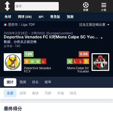
联赛
介面
角球
网球 (EN)
API
尊贵版
预测
/
Liga TDP
过去正面交锋比赛
墨西哥
2026年2月28日 - 21时00分 (Europe/London)
Deportiva Venados FC II对Mons Calpe SC Yucatan
数据、分析及正面交锋
足球场 -
TBD
1.86
0.88
D
W
W
L
W
L
L
D
Deportiva Venados
Mons Calpe SC
FC II
Yucatan
统计
预测
排名
赔率
全部
进球
角球
罚牌
半埸
球员
最终得分