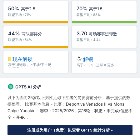
50%
70%
高于2.5
高于1.5
联盟平均 : 71%
联盟平均 : 83%
44%
3.70
两队都得分
每场赛事进球数
联盟平均 : 54%
联盟平均 : 4.44
现在解锁
解锁
高于1.5进球，上半场/下半场
高于 8.5, 9.5进球 & 更多
＆ 更多
GPT5 AI 分析
以下为面向25岁以上男性足球下注者的简要赛前分析，基于提供的数
据整理。 比赛基本信息 - 比赛：Deportiva Venados II vs Mons
Calpe Yucatán - 赛季：2025/2026，第16轮 - 状态：未完成/信息不
全 - 开�...
注册成为用户（免费）以查看 GPT5 统计分析 »