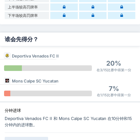
上半场较高罚牌率
下半场较高罚牌率
谁会先得分？
Deportiva Venados FC II
20%
在3/15比赛中得第一分
Mons Calpe SC Yucatan
7%
在1/15比赛中得第一分
分钟进球
Deportiva Venados FC II 和 Mons Calpe SC Yucatan 在10分钟和15
分钟内的进球数。