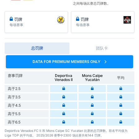
之间每场比赛总罚牌数。
罚牌
罚牌
每场赛事
每场赛事
总罚牌
团队卡
DATA FOR PREMIUM MEMBERS ONLY
赛事罚牌
Deportiva
Mons Calpe
平均
Venados II
Yucatán
高于2.5
高于3.5
高于4.5
高于5.5
高于6.5
Deportiva Venados FC II 和 Mons Calpe SC Yucatan 比赛的总罚牌数。联名平均值为
Liga TDP 的平均值。 2025/2026 赛季中2300 场比赛共有144 罚牌。