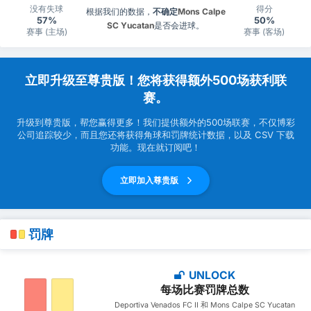
没有失球
得分
根据我们的数据，
不确定
Mons Calpe
57%
50%
SC Yucatan
是否会进球。
赛事 (主场)
赛事 (客场)
立即升级至尊贵版！您将获得额外500场获利联
赛。
升级到尊贵版，帮您赢得更多！我们提供额外的500场联赛，不仅博彩
公司追踪较少，而且您还将获得角球和罚牌统计数据，以及 CSV 下载
功能。现在就订阅吧！
立即加入尊贵版
罚牌
UNLOCK
每场比赛罚牌总数
Deportiva Venados FC II 和 Mons Calpe SC Yucatan