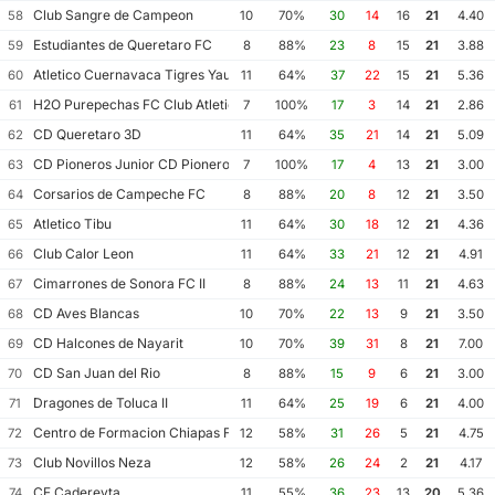
Club Sangre de Campeon
58
10
70%
30
14
16
21
4.40
Estudiantes de Queretaro FC
59
8
88%
23
8
15
21
3.88
Atletico Cuernavaca Tigres Yautepec
60
11
64%
37
22
15
21
5.36
H2O Purepechas FC Club Atletico Morelia II
61
7
100%
17
3
14
21
2.86
CD Queretaro 3D
62
11
64%
35
21
14
21
5.09
CD Pioneros Junior CD Pioneros de Cancun II
63
7
100%
17
4
13
21
3.00
Corsarios de Campeche FC
64
8
88%
20
8
12
21
3.50
Atletico Tibu
65
11
64%
30
18
12
21
4.36
Club Calor Leon
66
11
64%
33
21
12
21
4.91
Cimarrones de Sonora FC II
67
8
88%
24
13
11
21
4.63
CD Aves Blancas
68
10
70%
22
13
9
21
3.50
CD Halcones de Nayarit
69
10
70%
39
31
8
21
7.00
CD San Juan del Rio
70
8
88%
15
9
6
21
3.00
Dragones de Toluca II
71
11
64%
25
19
6
21
4.00
Centro de Formacion Chiapas Futbol
72
12
58%
31
26
5
21
4.75
Club Novillos Neza
73
12
58%
26
24
2
21
4.17
CF Cadereyta
74
11
55%
36
23
13
20
5.36