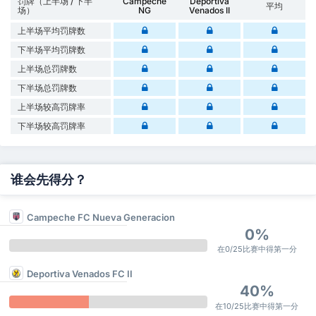
罚牌（上半场 / 下半
Campeche
Deportiva
平均
场）
NG
Venados II
上半场平均罚牌数
下半场平均罚牌数
上半场总罚牌数
下半场总罚牌数
上半场较高罚牌率
下半场较高罚牌率
谁会先得分？
Campeche FC Nueva Generacion
0%
在0/25比赛中得第一分
Deportiva Venados FC II
40%
在10/25比赛中得第一分