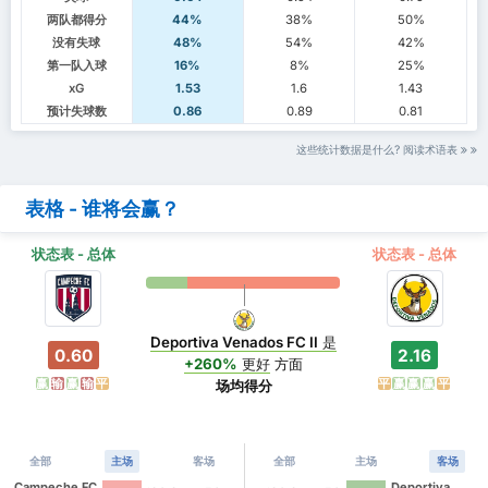
两队都得分
44%
38%
50%
没有失球
48%
54%
42%
第一队入球
16%
8%
25%
xG
1.53
1.6
1.43
预计失球数
0.86
0.89
0.81
这些统计数据是什么? 阅读术语表
表格 - 谁将会赢？
状态表 - 总体
状态表 - 总体
Deportiva Venados FC II
是
0.60
2.16
+260%
更好
方面
赢
输
赢
输
平
平
赢
赢
赢
平
场均得分
全部
主场
客场
全部
主场
客场
Campeche FC
Deportiva