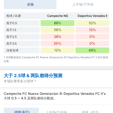
全场
上半场/下半场
角球 / 比赛
Campeche NG
Deportiva Venados II
88%
52%
高于0.5
56%
12%
高于1.5
28%
0%
高于2.5
20%
0%
高于3.5
12%
48%
没有失球
* 失球数据包括 Campeche FC Nueva Generacion 和 Deportiva Venados FC II 的主客场
比赛。
大于 2.5球 & 两队都得分预测
本场比赛有多少进球？
Campeche FC Nueva Generacion 和 Deportiva Venados FC II's
大球 0.5 ~ 4.5 及两队都得分数据。
进球(高于)
上半场/下半场
进球（低于）