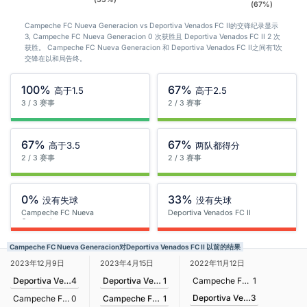
(67%)
Campeche FC Nueva Generacion vs Deportiva Venados FC II的交锋纪录显示
3, Campeche FC Nueva Generacion 0 次获胜且 Deportiva Venados FC II 2 次
获胜。 Campeche FC Nueva Generacion 和 Deportiva Venados FC II之间有1次
交锋在以和局告终。
100%
67%
高于1.5
高于2.5
3 / 3 赛事
2 / 3 赛事
67%
67%
高于3.5
两队都得分
2 / 3 赛事
2 / 3 赛事
0%
33%
没有失球
没有失球
Campeche FC Nueva
Deportiva Venados FC II
Generacion
Campeche FC Nueva Generacion对Deportiva Venados FC II 以前的结果
2023年4月15日
2023年12月9日
2022年11月12日
Deportiva Venados FC II
1
Deportiva Venados FC II
4
Campeche FC Nueva Generacion
1
Deportiva Venados FC II
3
Campeche FC Nueva Generacion
1
Campeche FC Nueva Generacion
0