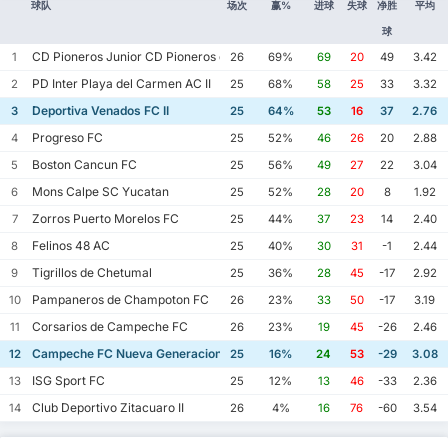
球队
场次
赢%
进球
失球
净胜
平均
球
CD Pioneros Junior CD Pioneros de Cancun II
1
26
69%
69
20
49
3.42
PD Inter Playa del Carmen AC II
2
25
68%
58
25
33
3.32
Deportiva Venados FC II
3
25
64%
53
16
37
2.76
Progreso FC
4
25
52%
46
26
20
2.88
Boston Cancun FC
5
25
56%
49
27
22
3.04
Mons Calpe SC Yucatan
6
25
52%
28
20
8
1.92
Zorros Puerto Morelos FC
7
25
44%
37
23
14
2.40
Felinos 48 AC
8
25
40%
30
31
-1
2.44
Tigrillos de Chetumal
9
25
36%
28
45
-17
2.92
Pampaneros de Champoton FC
10
26
23%
33
50
-17
3.19
Corsarios de Campeche FC
11
26
23%
19
45
-26
2.46
Campeche FC Nueva Generacion
12
25
16%
24
53
-29
3.08
ISG Sport FC
13
25
12%
13
46
-33
2.36
Club Deportivo Zitacuaro II
14
26
4%
16
76
-60
3.54