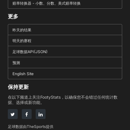
赔率转换器 - 小数、分数、美式赔率转换
更多
昨天的结果
明天的赛程
足球数据API(JSON)
预测
English Site
保持更新
在以下频道上关注FootyStats，以确保您不会错过任何统计数
据、选择或新功能。
足球数据由TheSports提供