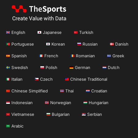
English
Japanese
Turkish
Portuguese
Korean
Russian
Danish
Spanish
French
Romanian
Greek
Swedish
Polish
German
Dutch
Italian
Czech
Chinese Traditional
Chinese Simplified
Thai
Croatian
Indonesian
Norwegian
Hungarian
Vietnamese
Bulgarian
Serbian
Arabic