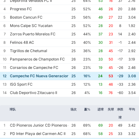
Deportiva Venados FC II
3
25
64%
53
16
37
2.76
Progreso FC
4
25
52%
46
26
20
2.88
Boston Cancun FC
5
25
56%
49
27
22
3.04
Mons Calpe SC Yucatan
6
25
52%
28
20
8
1.92
Zorros Puerto Morelos FC
7
25
44%
37
23
14
2.40
Felinos 48 AC
8
25
40%
30
31
-1
2.44
Tigrillos de Chetumal
9
25
36%
28
45
-17
2.92
Pampaneros de Champoton FC
10
26
23%
33
50
-17
3.19
Corsarios de Campeche FC
11
26
23%
19
45
-26
2.46
Campeche FC Nueva Generacion
12
25
16%
24
53
-29
3.08
ISG Sport FC
13
25
12%
13
46
-33
2.36
Club Deportivo Zitacuaro II
14
26
4%
16
76
-60
3.54
球队
场次
赢%
进球
失球
净胜
平均
球
CD Pioneros Junior CD Pioneros de Cancun II
1
26
69%
69
20
49
3.42
PD Inter Playa del Carmen AC II
2
25
68%
58
25
33
3.32