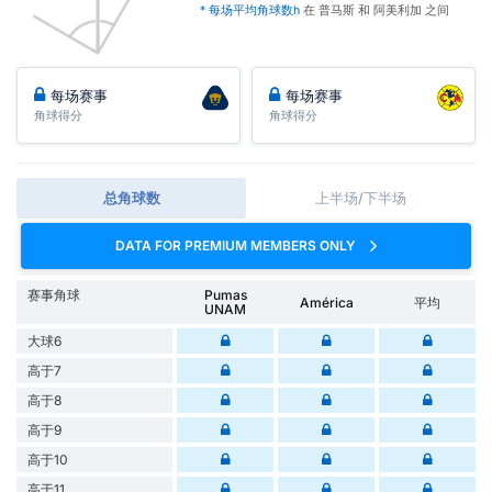
* 每场平均角球数h
在 普马斯 和 阿美利加 之间
每场赛事
每场赛事
角球得分
角球得分
总角球数
上半场/下半场
DATA FOR PREMIUM MEMBERS ONLY
赛事角球
Pumas
América
平均
UNAM
大球6
高于7
高于8
高于9
高于10
高于11