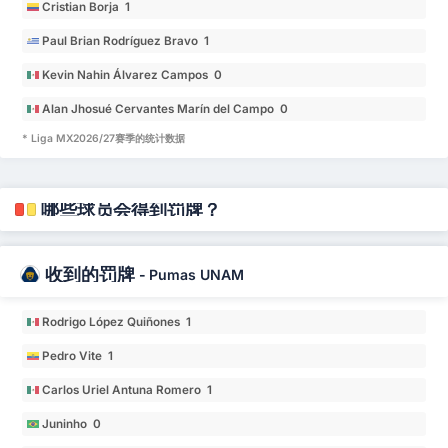
Cristian Borja 1
Paul Brian Rodríguez Bravo 1
Kevin Nahin Álvarez Campos 0
Alan Jhosué Cervantes Marín del Campo 0
* Liga MX2026/27赛季的统计数据
哪些球员会得到罚牌？
收到的罚牌
-
Pumas UNAM
Rodrigo López Quiñones 1
Pedro Vite 1
Carlos Uriel Antuna Romero 1
Juninho 0