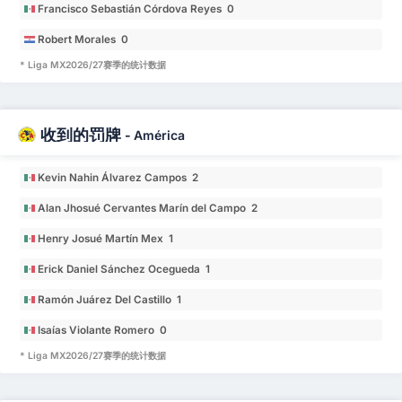
Francisco Sebastián Córdova Reyes 0
Robert Morales 0
* Liga MX2026/27赛季的统计数据
收到的罚牌
-
América
Kevin Nahin Álvarez Campos 2
Alan Jhosué Cervantes Marín del Campo 2
Henry Josué Martín Mex 1
Erick Daniel Sánchez Ocegueda 1
Ramón Juárez Del Castillo 1
Isaías Violante Romero 0
* Liga MX2026/27赛季的统计数据