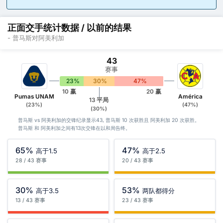
正面交手统计数据 / 以前的结果
- 普马斯对阿美利加
43
赛事
23%
30%
47%
10 赢
20 赢
Pumas UNAM
América
13 平局
(23%)
(47%)
(30%)
普马斯 vs 阿美利加的交锋纪录显示43, 普马斯 10 次获胜且 阿美利加 20 次获胜。
普马斯 和 阿美利加之间有13次交锋在以和局告终。
65%
47%
高于1.5
高于2.5
28 / 43 赛事
20 / 43 赛事
30%
53%
高于3.5
两队都得分
13 / 43 赛事
23 / 43 赛事