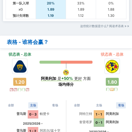
第一队入球
20%
33%
0%
xG
1.89
1.89
1.88
预计失球数
1.19
1.12
1.30
这些统计数据是什么? 阅读术语表
表格 - 谁将会赢？
状态表 - 总体
状态表 - 总体
阿美利加
是
+50%
更好
方面
1.20
1.80
场均得分
赢
平
赢
输
输
赢
赢
输
全部
主场
客场
全部
主场
客场
普马斯
帕楚卡
阿特兰特
阿美利加
0 - 3
1 - 1
奎雷塔罗
阿美利加
0 - 1
2025/2026
普马斯
阿苏尔/蓝十字
1 - 2
2025/2026