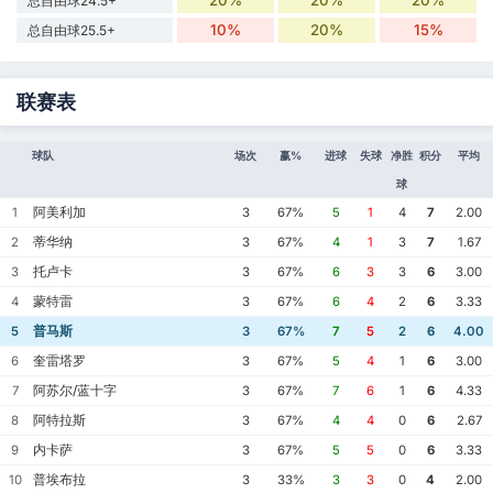
总自由球24.5+
10%
20%
15%
总自由球25.5+
联赛表
球队
场次
赢%
进球
失球
净胜
积分
平均
球
阿美利加
1
3
67%
5
1
4
7
2.00
蒂华纳
2
3
67%
4
1
3
7
1.67
托卢卡
3
3
67%
6
3
3
6
3.00
蒙特雷
4
3
67%
6
4
2
6
3.33
普马斯
5
3
67%
7
5
2
6
4.00
奎雷塔罗
6
3
67%
5
4
1
6
3.00
阿苏尔/蓝十字
7
3
67%
7
6
1
6
4.33
阿特拉斯
8
3
67%
4
4
0
6
2.67
内卡萨
9
3
67%
5
5
0
6
3.33
普埃布拉
10
3
33%
3
3
0
4
2.00