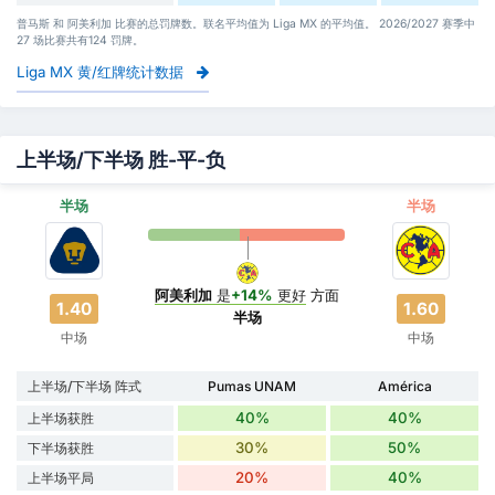
普马斯 和 阿美利加 比赛的总罚牌数。联名平均值为 Liga MX 的平均值。 2026/2027 赛季中
27 场比赛共有124 罚牌。
Liga MX 黄/红牌统计数据
上半场/下半场 胜-平-负
半场
半场
阿美利加
是
+14%
更好
方面
1.40
1.60
半场
中场
中场
上半场/下半场 阵式
Pumas UNAM
América
40%
40%
上半场获胜
30%
50%
下半场获胜
20%
40%
上半场平局