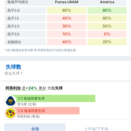
每场平均得分
Pumas UNAM
América
60%
80%
高于0.5
40%
60%
高于1.5
30%
50%
高于2.5
10%
0%
高于3.5
40%
20%
未能得分
* 统计数据包含普马斯 和 阿美利加已打过的主客场比赛。
失球数
谁会失球？
阿美利加
是
+24%
更好
方面
失球
1.7 每场球赛失球
普马斯 (主场)
1.3 每场球赛失球
阿美利加 (客场)
全场
上半场/下半场