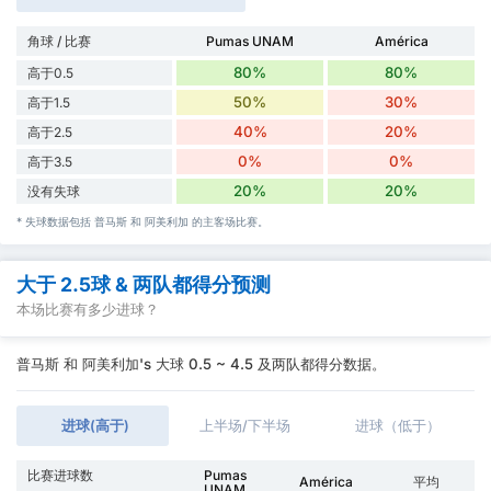
角球 / 比赛
Pumas UNAM
América
80%
80%
高于0.5
50%
30%
高于1.5
40%
20%
高于2.5
0%
0%
高于3.5
20%
20%
没有失球
* 失球数据包括 普马斯 和 阿美利加 的主客场比赛。
大于 2.5球 & 两队都得分预测
本场比赛有多少进球？
普马斯 和 阿美利加's 大球 0.5 ~ 4.5 及两队都得分数据。
进球(高于)
上半场/下半场
进球（低于）
比赛进球数
Pumas
América
平均
UNAM