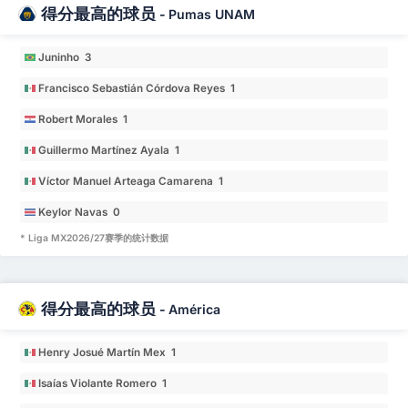
得分最高的球员
-
Pumas UNAM
Juninho 3
Francisco Sebastián Córdova Reyes 1
Robert Morales 1
Guillermo Martínez Ayala 1
Víctor Manuel Arteaga Camarena 1
Keylor Navas 0
* Liga MX2026/27赛季的统计数据
得分最高的球员
-
América
Henry Josué Martín Mex 1
Isaías Violante Romero 1