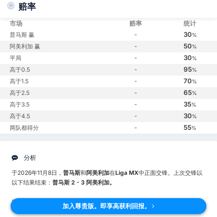
赔率
市场
赔率
统计
-
30
普马斯 赢
%
-
50
阿美利加 赢
%
-
30
平局
%
-
95
高于0.5
%
-
70
高于1.5
%
-
65
高于2.5
%
-
35
高于3.5
%
-
30
高于4.5
%
-
55
两队都得分
%
分析
于2026年11月8日，
普马斯
和
阿美利加
在
Liga MX
中正面交锋。上次交锋以
以下结果结束：
普马斯 2 - 3 阿美利加。
根据我们掌握的数据，这2支球队在过去几个赛季交锋
43
次。
加入尊贵版。即享高获利回报。