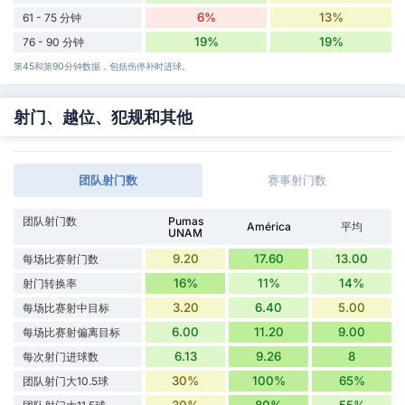
6%
13%
61 - 75 分钟
19%
19%
76 - 90 分钟
第45和第90分钟数据，包括伤停补时进球。
射门、越位、犯规和其他
团队射门数
赛事射门数
团队射门数
Pumas
América
平均
UNAM
9.20
17.60
13.00
每场比赛射门数
16%
11%
14%
射门转换率
3.20
6.40
5.00
每场比赛射中目标
6.00
11.20
9.00
每场比赛射偏离目标
6.13
9.26
8
每次射门进球数
30%
100%
65%
团队射门大10.5球
30%
80%
55%