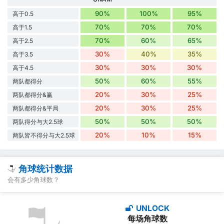
90%
100%
95%
高于0.5
70%
70%
70%
高于1.5
70%
60%
65%
高于2.5
30%
40%
35%
高于3.5
30%
30%
30%
高于4.5
50%
60%
55%
两队都得分
20%
30%
25%
两队都得分&赢
20%
30%
25%
两队都得分&平局
50%
50%
50%
两队得分与大2.5球
20%
10%
15%
两队皆不得分与大2.5球
角球统计数据
会有多少角球数？
UNLOCK
每场角球数