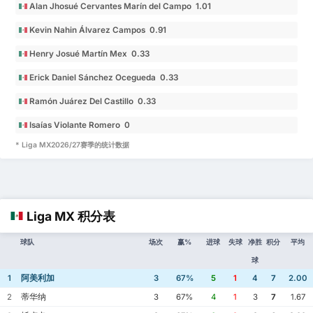
Alan Jhosué Cervantes Marín del Campo 1.01
Kevin Nahin Álvarez Campos 0.91
Henry Josué Martín Mex 0.33
Erick Daniel Sánchez Ocegueda 0.33
Ramón Juárez Del Castillo 0.33
Isaías Violante Romero 0
* Liga MX2026/27赛季的统计数据
Liga MX 积分表
球队
场次
赢%
进球
失球
净胜
积分
平均
球
阿美利加
1
3
67%
5
1
4
7
2.00
蒂华纳
2
3
67%
4
1
3
7
1.67