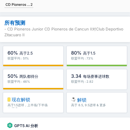
CD Pioneros Junior CD Pioneros de Cancun II
2
所有预测
- CD Pioneros Junior CD Pioneros de Cancun II对Club Deportivo
Zitacuaro II
60%
80%
高于2.5
高于1.5
联盟平均 : 51%
联盟平均 : 73%
50%
3.34
两队都得分
每场赛事进球数
联盟平均 : 46%
联盟平均 : 2.82
现在解锁
解锁
高于1.5进球，上半场/下半场
高于 8.5, 9.5进球 & 更多
＆ 更多
GPT5 AI 分析