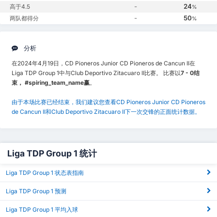
-
24
高于4.5
%
-
50
两队都得分
%
分析
在2024年4月19日，CD Pioneros Junior CD Pioneros de Cancun II在
Liga TDP Group 1中与Club Deportivo Zitacuaro II比赛。 比赛以
7 - 0结
束， #spiring_team_name赢
。
由于本场比赛已经结束，我们建议您查看CD Pioneros Junior CD Pioneros
de Cancun II和Club Deportivo Zitacuaro II下一次交锋的正面统计数据。
Liga TDP Group 1 统计
Liga TDP Group 1 状态表指南
Liga TDP Group 1 预测
Liga TDP Group 1 平均入球