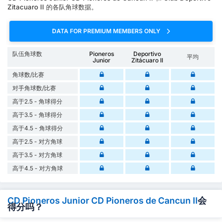
Zitacuaro II 的各队角球数据。
DATA FOR PREMIUM MEMBERS ONLY
队伍角球数
Pioneros
Deportivo
平均
Junior
Zitácuaro II
角球数/比赛
对手角球数/比赛
高于2.5 - 角球得分
高于3.5 - 角球得分
高于4.5 - 角球得分
高于2.5 - 对方角球
高于3.5 - 对方角球
高于4.5 - 对方角球
CD Pioneros Junior CD Pioneros de Cancun II
会
得分吗？