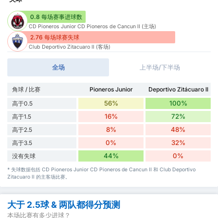
0.8 每场赛事进球数
CD Pioneros Junior CD Pioneros de Cancun II (主场)
2.76 每场球赛失球
Club Deportivo Zitacuaro II (客场)
全场
上半场/下半场
角球 / 比赛
Pioneros Junior
Deportivo Zitácuaro II
56%
100%
高于0.5
16%
72%
高于1.5
8%
48%
高于2.5
0%
32%
高于3.5
44%
0%
没有失球
* 失球数据包括 CD Pioneros Junior CD Pioneros de Cancun II 和 Club Deportivo
Zitacuaro II 的主客场比赛。
大于 2.5球 & 两队都得分预测
本场比赛有多少进球？