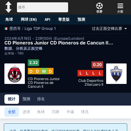
联赛
介面
角球
网球 (EN)
API
尊贵版
预测
/
Liga TDP Group 1
过去正面交锋比赛
墨西哥
2024年4月19日 - 22时00分 (Europe/London)
CD Pioneros Junior CD Pioneros de Cancun II对Club Deportivo Zitacuaro II
数据、分析及正面交锋
足球场 -
TBD
2.32
0.20
D
D
W
D
L
L
L
L
CD Pioneros Junior
Club Deportivo
CD Pioneros de
Zitacuaro II
Cancun II
统计
预测
排名
全部
进球
角球
罚牌
半埸
球员