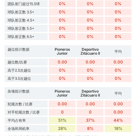
0%
0%
0%
团队射门超过15.5球
0%
0%
0%
球队射正数 3.5+
0%
0%
0%
球队射正数 4.5+
0%
0%
0%
球队射正数 5.5+
0%
0%
0%
球队射正数 6.5+
越位统计数据
Pioneros
Deportivo
平均
Junior
Zitácuaro II
0.00
0.00
0.00
越位数/比赛
0%
0%
0%
高于2.5次越位
0%
0%
0%
高于3.5次越位
杂项统计数据
Pioneros
Deportivo
平均
Junior
Zitácuaro II
0.00
0.00
0.00
犯规次数 / 比赛
0
0
0.00
对手犯规次数 / 比赛
51%
37%
44%
平均占有率
28%
8%
18%
全场和局机率