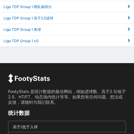
Liga TDP Group 1 两队都得分
Liga TDP Group 1 高于2.5进球
Liga TDP Group 1 角球
Liga TDP Group 1 xG
FootyStats 是统计数据的最佳网站，例如进球数、高于2.5/低于
2.5、HT/FT、动态场内统计等等。如果您有任何问题、想法或
反馈，请随时与我们联系。
统计数据
高于/低于入球