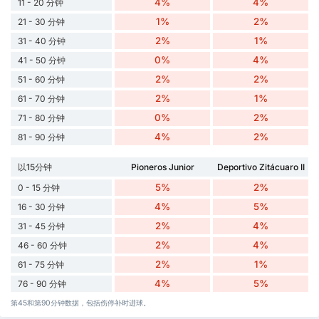
4%
4%
11 - 20 分钟
1%
2%
21 - 30 分钟
2%
1%
31 - 40 分钟
0%
4%
41 - 50 分钟
2%
2%
51 - 60 分钟
2%
1%
61 - 70 分钟
0%
2%
71 - 80 分钟
4%
2%
81 - 90 分钟
以15分钟
Pioneros Junior
Deportivo Zitácuaro II
5%
2%
0 - 15 分钟
4%
5%
16 - 30 分钟
2%
4%
31 - 45 分钟
2%
4%
46 - 60 分钟
2%
1%
61 - 75 分钟
4%
5%
76 - 90 分钟
第45和第90分钟数据，包括伤停补时进球。