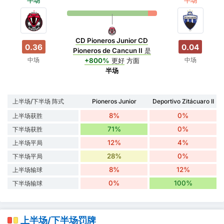
CD Pioneros Junior CD
0.36
0.04
Pioneros de Cancun II
是
中场
中场
+800%
更好
方面
半场
上半场/下半场 阵式
Pioneros Junior
Deportivo Zitácuaro II
8%
0%
上半场获胜
71%
0%
下半场获胜
12%
4%
上半场平局
28%
0%
下半场平局
8%
12%
上半场输球
0%
100%
下半场输球
上半场/下半场罚牌