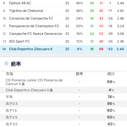
Felinos 48 AC
8
25
40%
30
31
-1
2.44
Tigrillos de Chetumal
9
25
36%
28
45
-17
2.92
Corsarios de Campeche FC
10
25
24%
19
43
-24
2.48
Pampaneros de Champoton FC
11
25
20%
31
50
-19
3.24
Campeche FC Nueva Generacion
12
25
16%
24
53
-29
3.08
ISG Sport FC
13
25
12%
13
46
-33
2.36
Club Deportivo Zitacuaro II
14
25
4%
16
69
-53
3.40
赔率
市场
赔率
统计
CD Pioneros Junior CD Pioneros de
-
68
%
Cancun II 赢
-
4
Club Deportivo Zitacuaro II 赢
%
-
18
平局
%
-
96
高于0.5
%
-
80
高于1.5
%
-
60
高于2.5
%
-
42
高于3.5
%