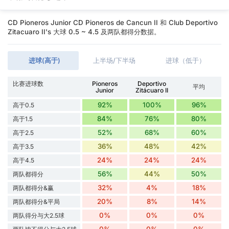
CD Pioneros Junior CD Pioneros de Cancun II 和 Club Deportivo
Zitacuaro II's 大球 0.5 ~ 4.5 及两队都得分数据。
进球(高于)
上半场/下半场
进球（低于）
比赛进球数
Pioneros
Deportivo
平均
Junior
Zitácuaro II
92%
100%
96%
高于0.5
84%
76%
80%
高于1.5
52%
68%
60%
高于2.5
36%
48%
42%
高于3.5
24%
24%
24%
高于4.5
56%
44%
50%
两队都得分
32%
4%
18%
两队都得分&赢
20%
8%
14%
两队都得分&平局
0%
0%
0%
两队得分与大2.5球
0%
0%
0%