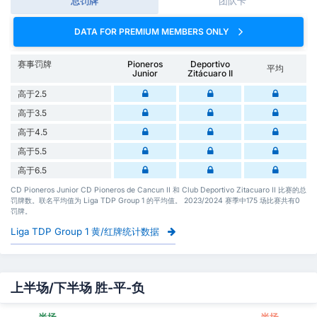
总罚牌
团队卡
DATA FOR PREMIUM MEMBERS ONLY
赛事罚牌
Pioneros
Deportivo
平均
Junior
Zitácuaro II
高于2.5
高于3.5
高于4.5
高于5.5
高于6.5
CD Pioneros Junior CD Pioneros de Cancun II 和 Club Deportivo Zitacuaro II 比赛的总
罚牌数。联名平均值为 Liga TDP Group 1 的平均值。 2023/2024 赛季中175 场比赛共有0
罚牌。
Liga TDP Group 1 黄/红牌统计数据
上半场/下半场 胜-平-负
半场
半场