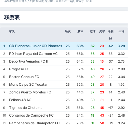
有些数据会四舍五入到最接近的百分比，因此加在一起可能等于 101%。
联赛表
球队
场次
赢%
进球
失球
净胜
平均
球
CD Pioneros Junior CD Pioneros de Cancun II
1
25
68%
62
20
42
3.28
PD Inter Playa del Carmen AC II
2
25
68%
58
25
33
3.32
Deportiva Venados FC II
3
25
64%
53
16
37
2.76
Progreso FC
4
25
52%
46
26
20
2.88
Boston Cancun FC
5
25
56%
49
27
22
3.04
Mons Calpe SC Yucatan
6
25
52%
28
20
8
1.92
Zorros Puerto Morelos FC
7
25
44%
37
23
14
2.40
Felinos 48 AC
8
25
40%
30
31
-1
2.44
Tigrillos de Chetumal
9
25
36%
28
45
-17
2.92
Corsarios de Campeche FC
10
25
24%
19
43
-24
2.48
Pampaneros de Champoton FC
11
25
20%
31
50
-19
3.24