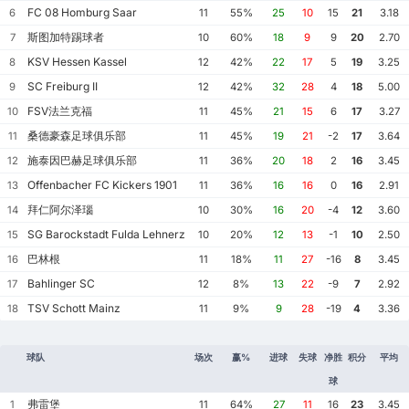
FC 08 Homburg Saar
6
11
55%
25
10
15
21
3.18
斯图加特踢球者
7
10
60%
18
9
9
20
2.70
KSV Hessen Kassel
8
12
42%
22
17
5
19
3.25
SC Freiburg II
9
12
42%
32
28
4
18
5.00
FSV法兰克福
10
11
45%
21
15
6
17
3.27
桑德豪森足球俱乐部
11
11
45%
19
21
-2
17
3.64
施泰因巴赫足球俱乐部
12
11
36%
20
18
2
16
3.45
Offenbacher FC Kickers 1901
13
11
36%
16
16
0
16
2.91
拜仁阿尔泽瑙
14
10
30%
16
20
-4
12
3.60
SG Barockstadt Fulda Lehnerz
15
10
20%
12
13
-1
10
2.50
巴林根
16
11
18%
11
27
-16
8
3.45
Bahlinger SC
17
12
8%
13
22
-9
7
2.92
TSV Schott Mainz
18
11
9%
9
28
-19
4
3.36
球队
场次
赢%
进球
失球
净胜
积分
平均
球
弗雷堡
1
11
64%
27
11
16
23
3.45