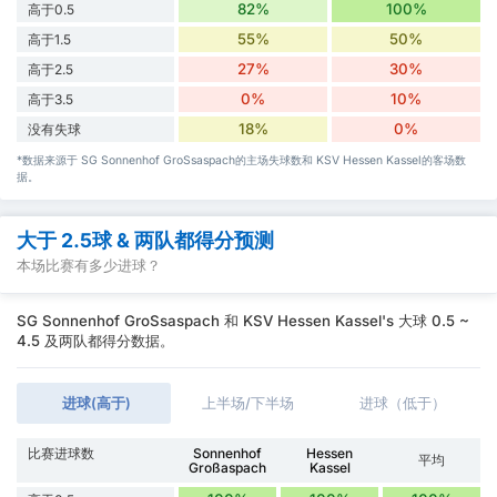
82%
100%
高于0.5
55%
50%
高于1.5
27%
30%
高于2.5
0%
10%
高于3.5
18%
0%
没有失球
*数据来源于 SG Sonnenhof GroSsaspach的主场失球数和 KSV Hessen Kassel的客场数
据。
大于 2.5球 & 两队都得分预测
本场比赛有多少进球？
SG Sonnenhof GroSsaspach 和 KSV Hessen Kassel's 大球 0.5 ~
4.5 及两队都得分数据。
进球(高于)
上半场/下半场
进球（低于）
比赛进球数
Sonnenhof
Hessen
平均
Großaspach
Kassel