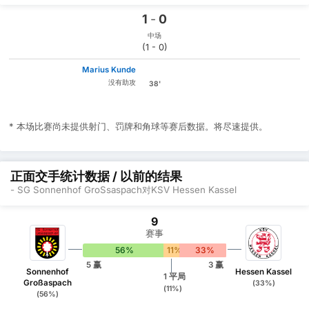
1
-
0
中场
(1 - 0)
Marius Kunde
没有助攻
38'
* 本场比赛尚未提供射门、罚牌和角球等赛后数据。将尽速提供。
正面交手统计数据 / 以前的结果
- SG Sonnenhof GroSsaspach对KSV Hessen Kassel
9
赛事
56%
11%
33%
5 赢
3 赢
Sonnenhof
Hessen Kassel
1 平局
Großaspach
(33%)
(11%)
(56%)