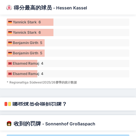
得分最高的球员
-
Hessen Kassel
Yannick Stark 6
Yannick Stark 6
Benjamin Girth 5
Benjamin Girth 5
Elsamed Ramaj 4
Elsamed Ramaj 4
* Regionalliga Südwest2025/26赛季的统计数据
哪些球员会得到罚牌？
收到的罚牌
-
Sonnenhof Großaspach