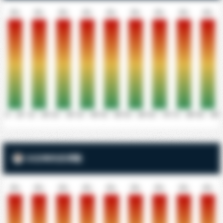
0%
0%
0%
0%
0%
0%
0%
0%
0%
0' - 10'
11' - 20'
21' - 30'
31' - 40'
41' - 50'
51' - 60'
61' - 70'
71' - 80'
81' - 90'
10分钟内失球数
0%
0%
0%
0%
0%
0%
0%
0%
0%