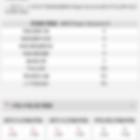
高于0.5 ~ 6.5张对手罚牌是根据
MKS Pogon Szczecin II
的对手在比赛中收到
的罚牌计算的。
其他统计数据 - MKS Pogon Szczecin II
0
每场比赛射门数
0
每场比赛射中目标
0
每场比赛射偏离目标
0
每场比赛犯规数
0
越位数/比赛
0%
平均占有率
0%
两队都得分&赢
0%
上下半场均得分
中场 (中场) 统计数据
高于0.5上半场/2半场
高于1.5上半场/2半场
平均入球上半场/2半场
0
0
0
0
0
0
%
%
%
%
上半场
下半场
上半场
下半场
上半场
下半场