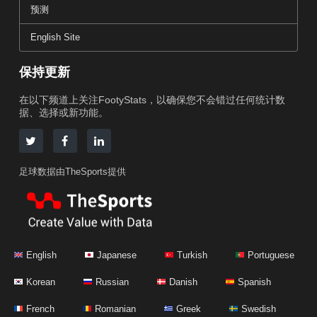
预测
English Site
保持更新
在以下频道上关注FootyStats，以确保您不会错过任何统计数
据、选择或新功能。
足球数据由TheSports提供
English
Japanese
Turkish
Portuguese
Korean
Russian
Danish
Spanish
French
Romanian
Greek
Swedish