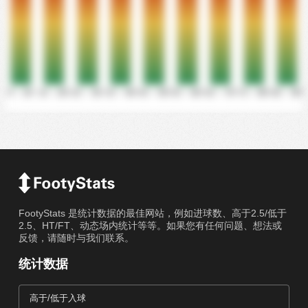
0' - 10'
11' - 20'
21' - 30'
31' - 40'
41' - 50'
51' - 60'
61' - 70'
71' - 80'
81' - 90'
FootyStats 是统计数据的最佳网站，例如进球数、高于2.5/低于
2.5、HT/FT、动态场内统计等等。如果您有任何问题、想法或
反馈，请随时与我们联系。
统计数据
高于/低于入球