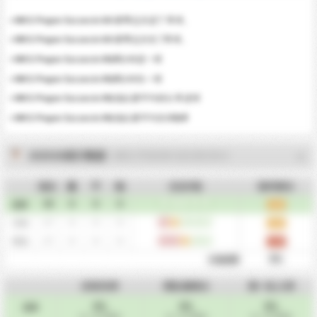
0
•
MKS Pogon Szczecin II
本赛季总共进了
球。
0
•
MKS Pogon Szczecin II
本赛季总共失了
球。
0
•
MKS Pogon Szczecin II
每
分钟进一球
0
•
MKS Pogon Szczecin II
每
分钟失一球
0
•
MKS Pogon Szczecin II
每场比赛平均得分
进球
0
•
MKS Pogon Szczecin II
每场比赛平均失球数
2025/26统计数据
- MKS POGON SZCZECIN II
场次
赢
平
输
过去5场
场均得分
赢
赢
赢
赢
赢
34
0
0
0
总体
1.21
输
平
赢
赢
赢
17
0
0
0
主场
1.41
输
输
平
赢
赢
17
0
0
0
客场
1.00
0%
主场优势
没有失球
两队都得分
第一队入球
0%
0%
0%
总体
(0 / 34 赛事)
(0 / 34 赛事)
(0 / 34 赛事)