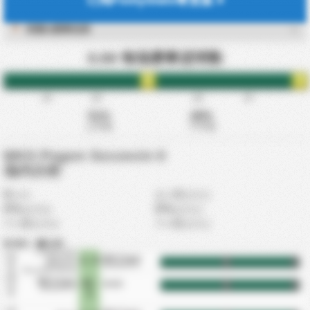
订阅FootyStats尊贵版
球赛&赛事结果
0.00 每场赛事进球数
HT
FT
15'
30'
60'
75'
51%
49%
上半场
下半场
MKS Pogon Szczecin II
场内分析
0
0
分钟
最大
进球后
0%
0%
进球前
进球后
0
0
平均
进球前
平均
进球后
得分
|
失球
Ludowy Klub
5月
Sportowy
MKS Pogon
1 - 4
HT
FT
30
Wybrzeze
Szczecin II
Rewalskie Rewal
日
5月
MKS Pogon
13 -
斯维西
HT
FT
24
Szczecin II
1
日