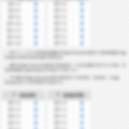
高于 0.5
高于 7.5
高于 1.5
高于 8.5
高于 2.5
高于 9.5
高于 3.5
高于 10.5
高于 4.5
高于 11.5
高于 5.5
高于 12.5
高于 6.5
高于 13.5
高于7.5 ~ 13.5个角球是根据
MKS Pogon Szczecin II
参加了
2025/26的3 Liga
Group 2
比赛中的角球总数计算得出的
MKS Pogon Szczecin II
的统计数据表明，?%的比赛累计高于9.5个角球。而
2025/26的3 Liga Group 2
平均值为?%高于 9.5。
?% MKS Pogon Szczecin II
的比赛有高于3.5张罚牌。与此相比，
3 Liga
Group 2
高于3.5张罚牌的平均值为?%。
本队角球
收到的罚牌
高于 2.5
高于 0.5
高于 3.5
高于 1.5
高于 4.5
高于 2.5
高于 5.5
高于 3.5