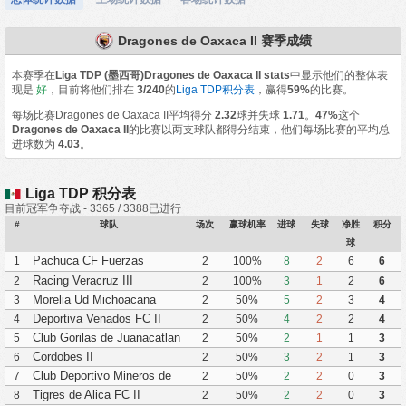
Dragones de Oaxaca II 赛季成绩
本赛季在
Liga TDP (墨西哥)Dragones de Oaxaca II stats
中显示他们的整体表
现是
好
，目前将他们排在
3/240
的
Liga TDP积分表
，赢得
59%
的比赛。
每场比赛Dragones de Oaxaca II平均得分
2.32
球并失球
1.71
。
47%
这个
Dragones de Oaxaca II
的比赛以两支球队都得分结束，他们每场比赛的平均总
进球数为
4.03
。
Liga TDP 积分表
目前冠军争夺战 - 3365 / 3388已进行
#
球队
场次
赢球机率
进球
失球
净胜
积分
球
Pachuca CF Fuerzas
1
2
100%
8
2
6
6
Basicas Pachuca CF III
Racing Veracruz III
2
2
100%
3
1
2
6
Morelia Ud Michoacana
3
2
50%
5
2
3
4
Deportiva Venados FC II
4
2
50%
4
2
2
4
Club Gorilas de Juanacatlan
5
2
50%
2
1
1
3
II
Cordobes II
6
2
50%
3
2
1
3
Club Deportivo Mineros de
7
2
50%
2
2
0
3
Zacatecas II
Tigres de Alica FC II
8
2
50%
2
2
0
3