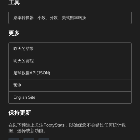
工具
赔率转换器 - 小数、分数、美式赔率转换
更多
昨天的结果
明天的赛程
足球数据API(JSON)
预测
English Site
保持更新
在以下频道上关注FootyStats，以确保您不会错过任何统计数
据、选择或新功能。