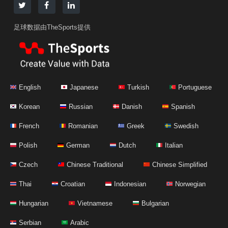
足球数据由TheSports提供
English
Japanese
Turkish
Portuguese
Korean
Russian
Danish
Spanish
French
Romanian
Greek
Swedish
Polish
German
Dutch
Italian
Czech
Chinese Traditional
Chinese Simplified
Thai
Croatian
Indonesian
Norwegian
Hungarian
Vietnamese
Bulgarian
Serbian
Arabic