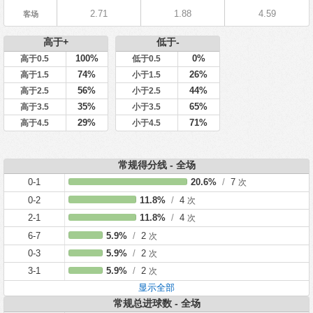
2.71
1.88
4.59
客场
高于+
低于-
100%
0%
高于0.5
低于0.5
74%
26%
高于1.5
小于1.5
56%
44%
高于2.5
小于2.5
35%
65%
高于3.5
小于3.5
29%
71%
高于4.5
小于4.5
常规得分线 - 全场
0-1
20.6%
/
7
次
0-2
11.8%
/
4
次
2-1
11.8%
/
4
次
6-7
5.9%
/
2
次
0-3
5.9%
/
2
次
3-1
5.9%
/
2
次
显示全部
常规总进球数 - 全场