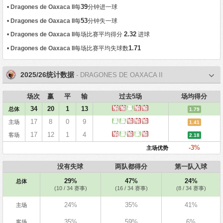
39
•
Dragones de Oaxaca II
每
分钟进一球
53
•
Dragones de Oaxaca II
每
分钟失一球
2.32
•
Dragones de Oaxaca II
每场比赛平均得分
进球
1.71
•
Dragones de Oaxaca II
每场比赛平均失球数
2025/26统计数据
- DRAGONES DE OAXACA II
场次
赢
平
输
过去5场
场均得分
输
输
赢
输
输
34
20
1
13
总体
1.79
赢
赢
输
输
输
17
8
0
9
主场
1.41
输
赢
输
赢
输
17
12
1
4
客场
2.18
-3%
主场优势
没有失球
两队都得分
第一队入球
29%
47%
24%
总体
(10 / 34 赛事)
(16 / 34 赛事)
(8 / 34 赛事)
24%
35%
41%
主场
35%
59%
6%
客场