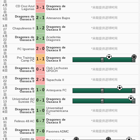
日
4月
CD Cruz Azul
Dragones de
3 - 1
*未能提供进球时间
11
Lagunas
Oaxaca II
日
4月
Dragones de
2 - 1
*未能提供进球时间
Artesanos Bajos
5日
Oaxaca II
3月
Dragones de
1 - 2
*未能提供进球时间
Chapulineros II
27
Oaxaca II
日
3月
Dragones de
Academia
2 - 1
*未能提供进球时间
22
Oaxaca II
Dragones
日
3月
Dragones de
2 - 0
*未能提供进球时间
FC Iguanas
18
Oaxaca II
日
3月
Pro Training
Dragones de
1 - 1
HT
FT
15
Camp FC
Oaxaca II
日
3月
Dragones de
Club Lechuzas
0 - 1
*未能提供进球时间
8日
Oaxaca II
UPGCH
2月
Dragones de
2 - 3
*未能提供进球时间
Tapachula II
22
Oaxaca II
日
2月
Dragones de
1 - 0
Antequera FC
HT
FT
17
Oaxaca II
日
2月
Universidad del
Dragones de
0 - 1
HT
FT
13
Sureste FC
Oaxaca II
日
Universidad
2月
Dragones de
1 - 0
*未能提供进球时间
Euroamericana
8日
Oaxaca II
FC
1月
Dragones de
6 - 7
*未能提供进球时间
Felinos 48 AC
31
Oaxaca II
日
1月
Dragones de
7 - 0
*未能提供进球时间
Pavones ADMC
25
Oaxaca II
日
Centro de
1月