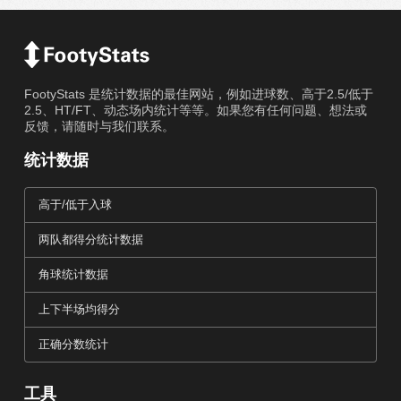
FootyStats 是统计数据的最佳网站，例如进球数、高于2.5/低于
2.5、HT/FT、动态场内统计等等。如果您有任何问题、想法或
反馈，请随时与我们联系。
统计数据
高于/低于入球
两队都得分统计数据
角球统计数据
上下半场均得分
正确分数统计
工具