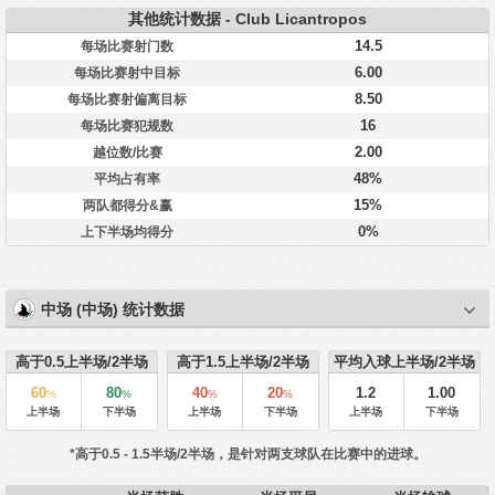
其他统计数据 - Club Licantropos
14.5
每场比赛射门数
6.00
每场比赛射中目标
8.50
每场比赛射偏离目标
16
每场比赛犯规数
2.00
越位数/比赛
48%
平均占有率
15%
两队都得分&赢
0%
上下半场均得分
中场 (中场) 统计数据
高于0.5上半场/2半场
高于1.5上半场/2半场
平均入球上半场/2半场
60
80
40
20
1.2
1.00
%
%
%
%
上半场
下半场
上半场
下半场
上半场
下半场
*高于0.5 - 1.5半场/2半场，是针对两支球队在比赛中的进球。