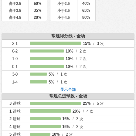
60%
40%
高于2.5
小于2.5
35%
65%
高于3.5
小于3.5
20%
80%
高于4.5
小于4.5
常规得分线 - 全场
2-1
15%
/
3
次
0-2
10%
/
2
次
1-0
10%
/
2
次
0-1
10%
/
2
次
3-0
5%
/
1
次
1-4
5%
/
1
次
显示全部
常规总进球数 - 全场
3
进球
25%
/
5
次
1
进球
20%
/
4
次
2
进球
15%
/
3
次
4
进球
15%
/
3
次
5
进球
10%
/
2
次