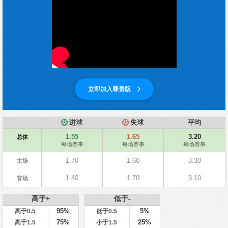
立即加入尊贵版
进球
失球
平均
1.55
1.65
3.20
总体
每场赛事
每场赛事
每场赛事
1.70
1.60
3.30
主场
1.40
1.70
3.10
客场
高于+
低于-
95%
5%
高于0.5
低于0.5
75%
25%
高于1.5
小于1.5