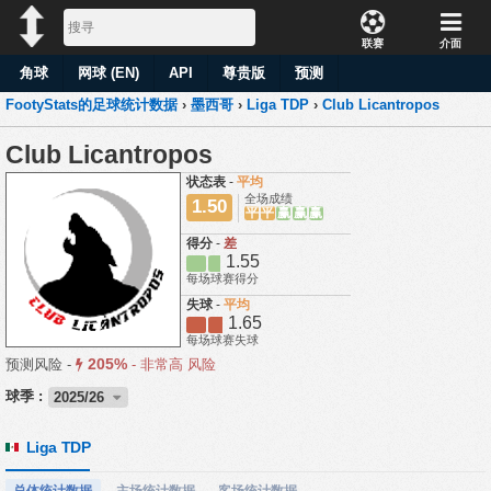
联赛
介面
角球
网球 (EN)
API
尊贵版
预测
FootyStats的足球统计数据
›
墨西哥
›
Liga TDP
›
Club Licantropos
Club Licantropos
状态表
-
平均
全场成绩
1.50
平
平
赢
赢
赢
得分
-
差
1.55
每场球赛得分
失球
-
平均
1.65
每场球赛失球
205%
预测风险 -
-
非常高 风险
球季 :
2025/26
Liga TDP
总体统计数据
主场统计数据
客场统计数据