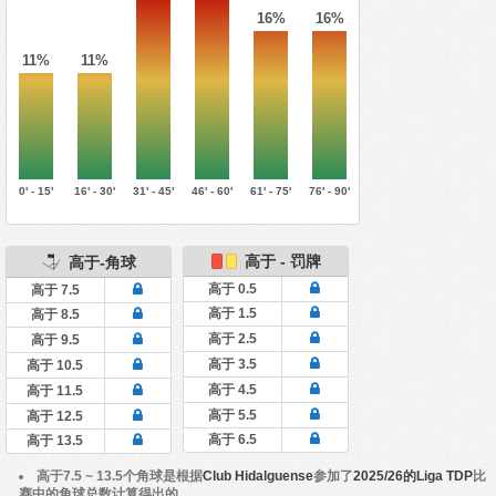
16%
16%
11%
11%
0' - 15'
16' - 30'
31' - 45'
46' - 60'
61' - 75'
76' - 90'
高于 - 罚牌
高于-角球
高于 0.5
高于 7.5
高于 1.5
高于 8.5
高于 2.5
高于 9.5
高于 3.5
高于 10.5
高于 4.5
高于 11.5
高于 5.5
高于 12.5
高于 6.5
高于 13.5
高于7.5 ~ 13.5个角球是根据
Club Hidalguense
参加了
2025/26的Liga TDP
比
赛中的角球总数计算得出的