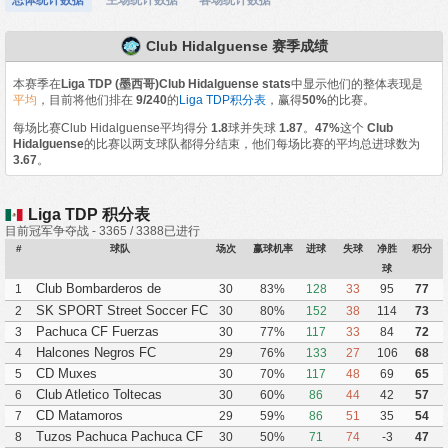
Club Hidalguense 赛季成绩
本赛季在
Liga TDP (墨西哥)Club Hidalguense stats
中显示他们的整体表现是
平均
，目前将他们排在
9/240
的
Liga TDP积分表
，赢得
50%
的比赛。
每场比赛Club Hidalguense平均得分
1.8
球并失球
1.87
。
47%
这个
Club
Hidalguense
的比赛以两支球队都得分结束，他们每场比赛的平均总进球数为
3.67
。
Liga TDP 积分表
目前冠军争夺战 - 3365 / 3388已进行
#
球队
场次
赢球机率
进球
失球
净胜
积分
球
Club Bombarderos de
1
30
83%
128
33
95
77
Tecamac
SK SPORT Street Soccer FC
2
30
80%
152
38
114
73
Pachuca CF Fuerzas
3
30
77%
117
33
84
72
Basicas Pachuca CF III
Halcones Negros FC
4
29
76%
133
27
106
68
CD Muxes
5
30
70%
117
48
69
65
Club Atletico Toltecas
6
30
60%
86
44
42
57
CD Matamoros
7
29
59%
86
51
35
54
Tuzos Pachuca Pachuca CF
8
30
50%
71
74
-3
47