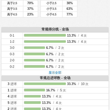
70%
30%
高于2.5
小于2.5
37%
63%
高于3.5
小于3.5
23%
77%
高于4.5
小于4.5
常规得分线 - 全场
0-1
13.3%
/
4
次
1-2
13.3%
/
4
次
3-0
6.7%
/
2
次
0-3
6.7%
/
2
次
2-0
6.7%
/
2
次
0-2
6.7%
/
2
次
显示全部
常规总进球数 - 全场
3
进球
33.3%
/
10
次
1
进球
16.7%
/
5
次
4
进球
13.3%
/
4
次
5
进球
13.3%
/
4
次
2
进球
13.3%
/
4
次