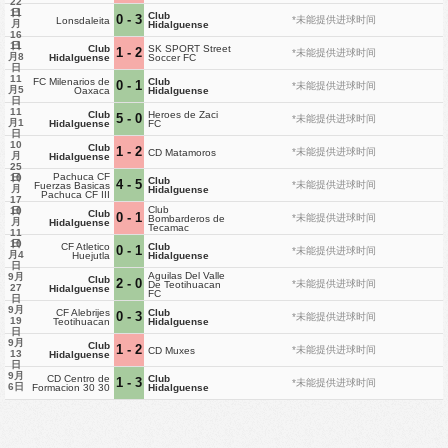
22
11
日
Club
0 - 3
*未能提供进球时间
Lonsdaleita
月
Hidalguense
16
11
日
Club
SK SPORT Street
1 - 2
*未能提供进球时间
月8
Hidalguense
Soccer FC
日
11
FC Milenarios de
Club
0 - 1
*未能提供进球时间
月5
Oaxaca
Hidalguense
日
11
Club
Heroes de Zaci
5 - 0
*未能提供进球时间
月1
Hidalguense
FC
日
10
Club
1 - 2
*未能提供进球时间
CD Matamoros
月
Hidalguense
25
Pachuca CF
10
日
Club
4 - 5
*未能提供进球时间
Fuerzas Basicas
月
Hidalguense
Pachuca CF III
17
Club
10
日
Club
0 - 1
*未能提供进球时间
Bombarderos de
月
Hidalguense
Tecamac
11
10
日
CF Atletico
Club
0 - 1
*未能提供进球时间
月4
Huejutla
Hidalguense
日
Aguilas Del Valle
9月
Club
2 - 0
*未能提供进球时间
De Teotihuacan
27
Hidalguense
FC
日
9月
CF Alebrijes
Club
0 - 3
*未能提供进球时间
19
Teotihuacan
Hidalguense
日
9月
Club
1 - 2
*未能提供进球时间
CD Muxes
13
Hidalguense
日
9月
CD Centro de
Club
1 - 3
*未能提供进球时间
6日
Formacion 30 30
Hidalguense