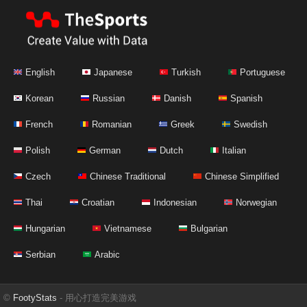
English
Japanese
Turkish
Portuguese
Korean
Russian
Danish
Spanish
French
Romanian
Greek
Swedish
Polish
German
Dutch
Italian
Czech
Chinese Traditional
Chinese Simplified
Thai
Croatian
Indonesian
Norwegian
Hungarian
Vietnamese
Bulgarian
Serbian
Arabic
©
FootyStats
- 用心打造完美游戏