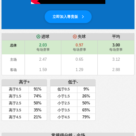
立即加入尊贵版
进球
失球
平均
2.03
0.97
3.00
总体
每场赛事
每场赛事
每场赛事
2.47
0.65
3.12
主场
1.59
1.29
2.88
客场
高于+
低于-
91%
9%
高于0.5
低于0.5
74%
26%
高于1.5
小于1.5
50%
50%
高于2.5
小于2.5
35%
65%
高于3.5
小于3.5
21%
79%
高于4.5
小于4.5
常规得分线 - 全场