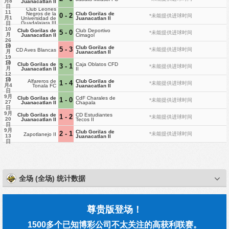
月8
Juanacatlan II
日
Club Leones
11
Negros de la
Club Gorilas de
0 - 2
*未能提供进球时间
月1
Universidad de
Juanacatlan II
Guadalajara III
日
10
Club Gorilas de
Club Deportivo
5 - 0
*未能提供进球时间
月
Juanacatlan II
Cimagol
26
10
日
Club Gorilas de
5 - 3
*未能提供进球时间
CD Aves Blancas
月
Juanacatlan II
19
10
日
Club Gorilas de
Caja Oblatos CFD
3 - 1
*未能提供进球时间
月
Juanacatlan II
II
12
10
日
Alfareros de
Club Gorilas de
1 - 4
*未能提供进球时间
月4
Tonala FC
Juanacatlan II
日
9月
Club Gorilas de
CdF Charales de
1 - 0
*未能提供进球时间
27
Juanacatlan II
Chapala
日
9月
Club Gorilas de
CD Estudiantes
1 - 2
*未能提供进球时间
20
Juanacatlan II
Tecos II
日
9月
Club Gorilas de
2 - 1
*未能提供进球时间
Zapotlanejo II
13
Juanacatlan II
日
全场 (全场) 统计数据
尊贵版登场！
1500多个已知博彩公司不太关注的高获利联赛。