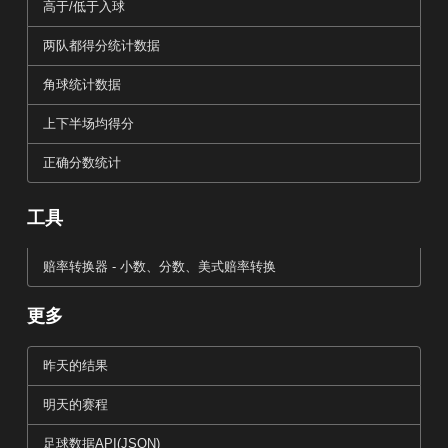
高于/低于入球
两队都得分统计数据
角球统计数据
上下半场均得分
正确分数统计
工具
赔率转换器 - 小数、分数、美式赔率转换
更多
昨天的结果
明天的赛程
足球数据API(JSON)