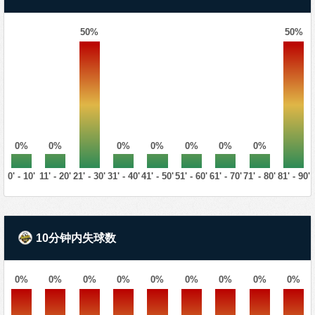
50%
50%
0%
0%
0%
0%
0%
0%
0%
0' - 10'
11' - 20'
21' - 30'
31' - 40'
41' - 50'
51' - 60'
61' - 70'
71' - 80'
81' - 90'
10分钟内失球数
0%
0%
0%
0%
0%
0%
0%
0%
0%