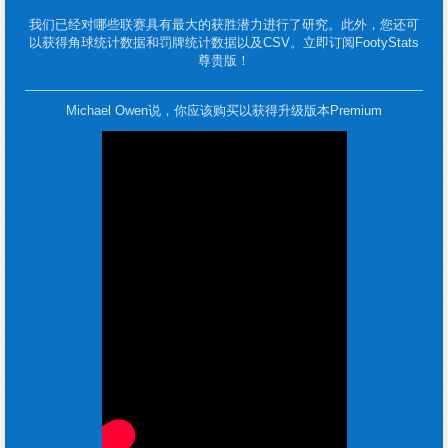
我们已经对哪些联赛具有最大的获胜潜力进行了研究。此外，您还可
以获得角球统计数据和罚牌统计数据以及CSV。立即订阅FootyStats
尊贵版！
Michael Owen说，你应该购买以获得升级版本Premium