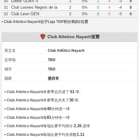
Lobos ULMX II
30
2
0%
1
4
-3
0
Club Leones Negros de la
31
2
0%
0
4
-4
0
Universidad de Guadalajara III
Club Leon GEN
32
2
0%
0
5
-5
0
•
Club Atletico Nayarit位于Liga TDP积分表的2位置
Club Atletico Nayarit速覽
英文名
Club Atlético Nayarit
足球场
TBD
城市
TBD
国家
墨西哥
61
•
Club Atletico Nayarit
本赛季总共进了
球。
30
•
Club Atletico Nayarit
本赛季总共失了
球。
40
•
Club Atletico Nayarit
每
分钟进一球
81
•
Club Atletico Nayarit
每
分钟失一球
2.26
•
Club Atletico Nayarit
每场比赛平均得分
进球
1.11
•
Club Atletico Nayarit
每场比赛平均失球数