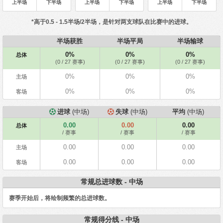
上半场
下半场
上半场
下半场
上半场
下半场
*高于0.5 - 1.5半场/2半场，是针对两支球队在比赛中的进球。
半场获胜
半场平局
半场输球
0%
0%
0%
总体
(0 / 27 赛事)
(0 / 27 赛事)
(0 / 27 赛事)
0%
0%
0%
主场
0%
0%
0%
客场
进球
(中场)
失球
(中场)
平均
(中场)
0.00
0.00
0.00
总体
/ 赛事
/ 赛事
/ 赛事
0.00
0.00
0.00
主场
0.00
0.00
0.00
客场
常规总进球数 - 中场
赛季开始后，将绘制频繁的总进球数。
常规得分线 - 中场