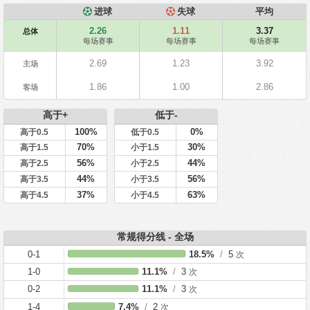
进球
失球
平均
2.26
1.11
3.37
总体
每场赛事
每场赛事
每场赛事
2.69
1.23
3.92
主场
1.86
1.00
2.86
客场
高于+
低于-
100%
0%
高于0.5
低于0.5
70%
30%
高于1.5
小于1.5
56%
44%
高于2.5
小于2.5
44%
56%
高于3.5
小于3.5
37%
63%
高于4.5
小于4.5
常规得分线 - 全场
0-1
18.5%
/
5
次
1-0
11.1%
/
3
次
0-2
11.1%
/
3
次
1-4
7.4%
/
2
次