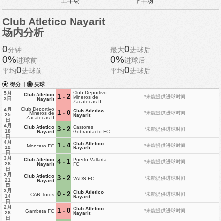
上半场
下半场
Club Atletico Nayarit
场内分析
0
0
分钟
最大
进球后
0%
0%
进球前
进球后
0
0
平均
进球前
平均
进球后
得分
|
失球
Club Deportivo
5月
Club Atletico
1 - 2
*未能提供进球时间
Mineros de
3日
Nayarit
Zacatecas II
Club Deportivo
4月
Club Atletico
1 - 0
*未能提供进球时间
Mineros de
25
Nayarit
Zacatecas II
日
4月
Club Atletico
Castores
3 - 2
*未能提供进球时间
18
Nayarit
Gobrantacto FC
日
4月
Club Atletico
1 - 4
*未能提供进球时间
Moncaro FC
12
Nayarit
日
3月
Club Atletico
Puerto Vallarta
4 - 1
*未能提供进球时间
28
Nayarit
FC
日
3月
Club Atletico
3 - 2
*未能提供进球时间
VADS FC
21
Nayarit
日
3月
Club Atletico
0 - 2
*未能提供进球时间
CAR Toros
14
Nayarit
日
2月
Club Atletico
1 - 0
*未能提供进球时间
Gambeta FC
28
Nayarit
日