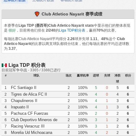
Club Atletico Nayarit 赛季成绩
本赛季在
Liga TDP (墨西哥)Club Atletico Nayarit stats
中显示他们的整体表现
是
很好
，目前将他们排在
2/240
的
Liga TDP积分表
，赢得
70%
的比赛。
每场比赛Club Atletico Nayarit平均得分
2.26
球并失球
1.11
。
48%
这个
Club
Atletico Nayarit
的比赛以两支球队都得分结束，他们每场比赛的平均总进球数
为
3.37
。
Liga TDP 积分表
目前冠军争夺战 - 3365 / 3388已进行
#
球队
场次
赢球机率
进球
失球
净胜
积分
球
FC Santiago II
1
2
100%
5
0
5
6
Tigres de Alica FC II
2
2
100%
4
0
4
6
Chapulineros II
3
2
100%
4
1
3
6
Irapuato II
4
2
100%
4
1
3
6
Pachuca CF Fuerzas
5
2
100%
2
0
2
6
Basicas Pachuca CF III
Club Deportivo Mineros de
6
2
100%
3
1
2
6
Zacatecas II
Racing Veracruz III
7
2
100%
3
1
2
6
Morelia Ud Michoacana
8
2
100%
4
2
2
6