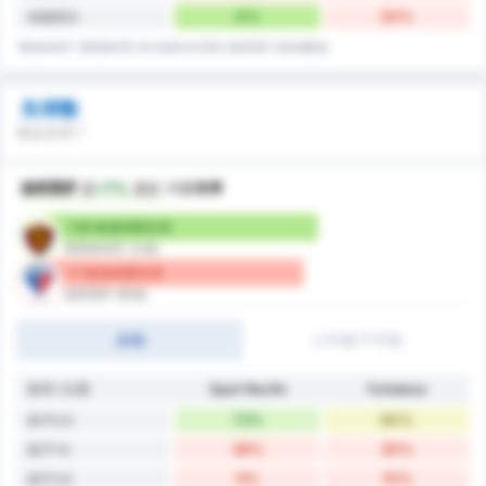
0%
50%
未能得分
*数据来源于 累西腓体育 的主场得分纪录和 福塔雷萨 的客场数据。
失球数
谁会失球？
福塔雷萨
是
+7%
更好
方面
失球
1.18 每场球赛失球
累西腓体育 (主场)
1.1 每场球赛失球
福塔雷萨 (客场)
全场
上半场/下半场
角球 / 比赛
Sport Recife
Fortaleza
73%
60%
高于0.5
36%
30%
高于1.5
9%
10%
高于2.5