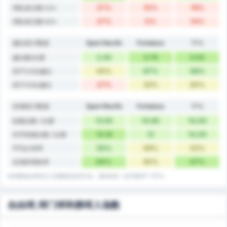
27%
10%
19%
球队射正数 5.5+
27%
0%
14%
球队射正数 6.5+
越位统计数据
Sport Recife
Fortaleza
平均
2.45
3.78
3.00
越位数/比赛
45%
67%
56%
高于2.5次越位
27%
33%
30%
高于3.5次越位
杂项统计数据
Sport Recife
Fortaleza
平均
13.55
14.60
14.00
犯规次数 / 比赛
15.18
12
14.00
对手犯规次数 / 比赛
55%
49%
52%
平均占有率
64%
30%
47%
全场和局机率
有些数据会四舍五入到最接近的百分比，因此加在一起可能等于 101%。
自由球,球门球和掷球入场数