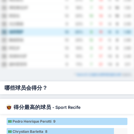
博塔弗戈SP
13
11
18%
7
10
-3
10
1.55
西亚拉
14
10
20%
10
14
-4
10
2.40
尤文图德
15
9
22%
7
11
-4
9
2.00
福塔雷萨
16
10
20%
5
11
-6
9
1.60
隆德里纳
17
10
20%
12
17
-5
8
2.90
阿瓦伊
18
10
10%
9
17
-8
5
2.60
美洲米内罗
19
10
10%
7
17
-10
5
2.40
庞特普雷塔
20
9
11%
7
21
-14
3
3.11
*
Serie B 主场积分榜和客场积分榜
也提供。
哪些球员会得分？
得分最高的球员
-
Sport Recife
Pedro Henrique Perotti 9
Chrystian Barletta 8