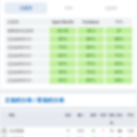
任意球
开球
边线球
任意球
Sport Recife
Fortaleza
平均
26.45
28.2
27
赛事场均任意球
82%
90%
86%
总自由球20.5+
73%
80%
77%
总自由球21.5+
64%
80%
72%
总自由球22.5+
55%
70%
63%
总自由球23.5+
55%
70%
63%
总自由球24.5+
55%
60%
58%
总自由球25.5+
主场积分表 / 客场积分表
球队
场次
赢%
进球
失球
净胜
积分
平均
球
尤文图德
1
11
73%
15
1
14
26
1.45