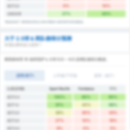
0%
10%
高于3.5
27%
40%
没有失球
*数据来源于 累西腓体育的主场失球数和 福塔雷萨的客场数据。
大于 2.5球 & 两队都得分预测
本场比赛有多少进球？
累西腓体育 和 福塔雷萨's 大球 0.5 ~ 4.5 及两队都得分数据。
进球(高于)
上半场/下半场
进球（低于）
比赛进球数
Sport Recife
Fortaleza
平均
100%
80%
90%
高于0.5
91%
40%
66%
高于1.5
36%
30%
33%
高于2.5
27%
10%
19%
高于3.5
9%
0%
5%
高于4.5