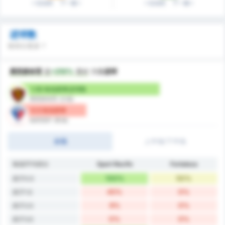
过去的
下一埸
过去的
下一埸
进球数
谁得分更多？
累西腓体育
是
+210%
更好
方面
进球
1.55 每场赛事进球数
累西腓体育 (主场)
0.5 每场赛事
福塔雷萨 (客场)
全场
上半场/下半场
每场平均得分
Sport Recife
Fortaleza
100%
50%
高于0.5
45%
0%
高于1.5
9%
0%
高于2.5
0%
0%
高于3.5