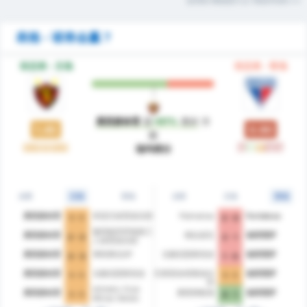
这些统计数据是什么? 阅读术语表
表格 - 谁将会赢？
状态表 - 主场
状态表 - 客场
累西腓体育
是
+61%
更好
方
1.45
0.90
面
平
平
平
平
平
输
赢
平
输
输
场均得分
全部
主场
客场
全部
主场
客场
累西腓体育
库亚巴体育俱乐部
Palmeiras
Fortaleza
1 - 1
3 - 0
蓬塔格罗萨铁路工
累西腓体育
维拉诺瓦
福塔雷萨
2 - 2
2 - 1
人体育俱乐部
累西腓体育
博塔弗戈SP
戈雅尼恩斯竞技
福塔雷萨
3 - 3
1 - 0
累西腓体育
戈雅尼恩斯竞技
巴西雷加塔斯俱乐
福塔雷萨
1 - 1
1 - 1
部
Athletic Club
累西腓体育
累西肺航海
福塔雷萨
1 - 1
0 - 1
Minas Gerais