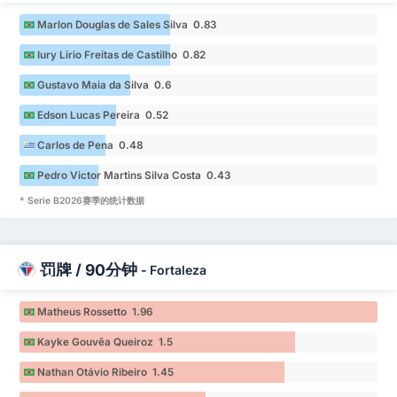
Marlon Douglas de Sales Silva 0.83
Iury Lirio Freitas de Castilho 0.82
Gustavo Maia da Silva 0.6
Edson Lucas Pereira 0.52
Carlos de Pena 0.48
Pedro Victor Martins Silva Costa 0.43
* Serie B2026赛季的统计数据
罚牌 / 90分钟
-
Fortaleza
Matheus Rossetto 1.96
Kayke Gouvêa Queiroz 1.5
Nathan Otávio Ribeiro 1.45