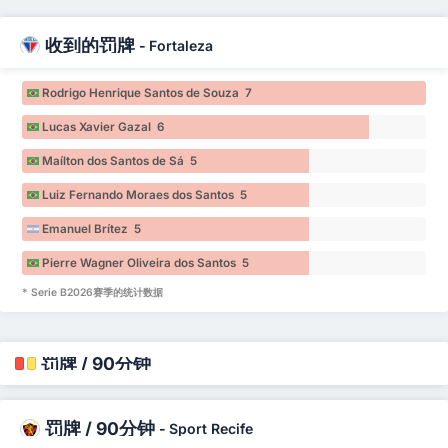
收到的罚牌
-
Fortaleza
Rodrigo Henrique Santos de Souza 7
Lucas Xavier Gazal 6
Maílton dos Santos de Sá 5
Luiz Fernando Moraes dos Santos 5
Emanuel Brítez 5
Pierre Wagner Oliveira dos Santos 5
* Serie B2026赛季的统计数据
罚牌 / 90分钟
罚牌 / 90分钟
-
Sport Recife