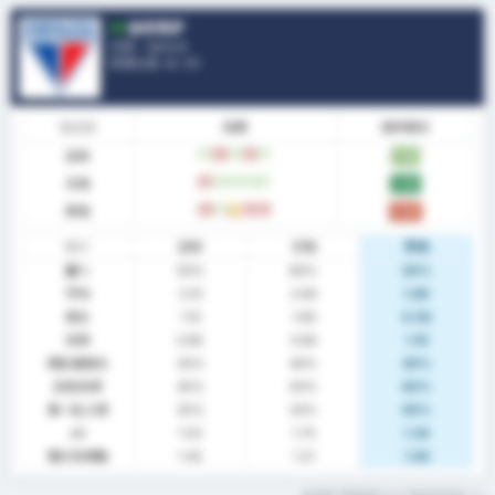
福塔雷萨
巴西 - Serie B
联赛位置.
4
/ 20
状态表
结果
场均得分
总体
赢
输
赢
输
赢
1.70
主场
输
赢
赢
赢
赢
2.50
客场
输
赢
平
输
输
0.90
统计
总体
主场
客场
赢%
50%
80%
20%
平均
2.10
2.60
1.60
得分
1.15
1.80
0.50
失球
0.95
0.80
1.10
两队都得分
35%
40%
30%
没有失球
45%
50%
40%
第一队入球
35%
20%
50%
xG
1.53
1.73
1.34
预计失球数
1.42
1.21
1.62