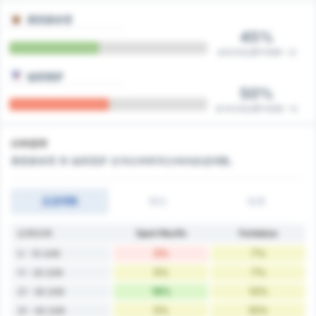
累西腓体育
45%
在9/20比赛中得第一分
福塔雷萨
50%
在10/20比赛中得第一分
分钟进球
累西腓体育 和 福塔雷萨 在10分钟和15分钟内的进球数。
总进球数
得分
失球
以10分钟
Sport Recife
Fortaleza
2%
7%
0 - 10 分钟
5%
7%
11 - 20 分钟
18%
12%
21 - 30 分钟
5%
10%
31 - 40 分钟