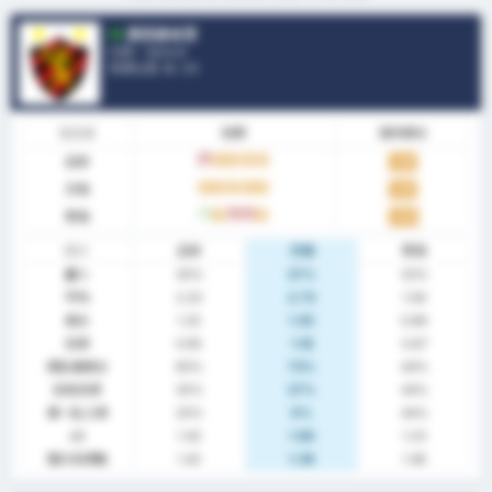
累西腓体育
巴西 - Serie B
联赛位置.
8
/ 20
状态表
结果
场均得分
总体
输
平
平
平
平
1.45
主场
平
平
平
平
平
1.45
客场
赢
平
输
输
平
1.44
统计
总体
主场
客场
赢%
30%
27%
33%
平均
2.20
2.73
1.56
得分
1.25
1.55
0.89
失球
0.95
1.18
0.67
两队都得分
60%
73%
44%
没有失球
35%
27%
44%
第一队入球
20%
0%
44%
xG
1.43
1.60
1.23
预计失球数
1.42
1.39
1.46