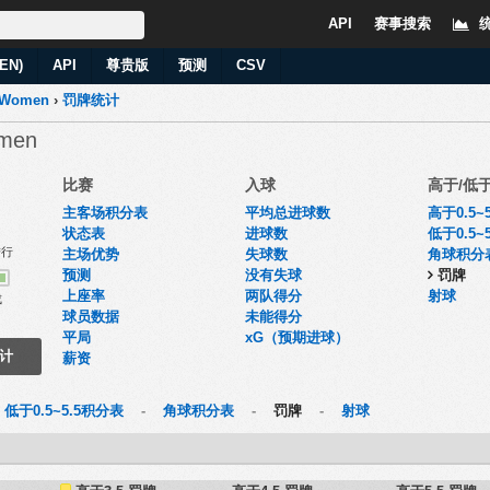
API
赛事搜索
EN)
API
尊贵版
预测
CSV
 Women
›
罚牌统计
omen
比赛
入球
高于/低
主客场积分表
平均总进球数
高于0.5~
状态表
进球数
低于0.5~
行
主场优势
失球数
角球积分
预测
没有失球
罚牌
上座率
两队得分
射球
成
球员数据
未能得分
平局
xG（预期进球）
计
薪资
-
低于0.5~5.5积分表
-
角球积分表
-
罚牌
-
射球