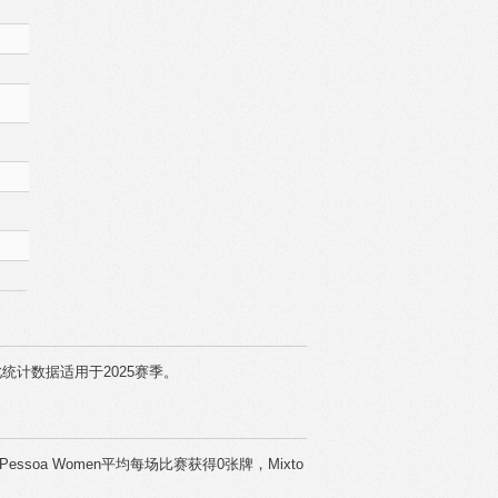
统计数据适用于2025赛季。
Pessoa Women平均每场比赛获得0张牌，Mixto