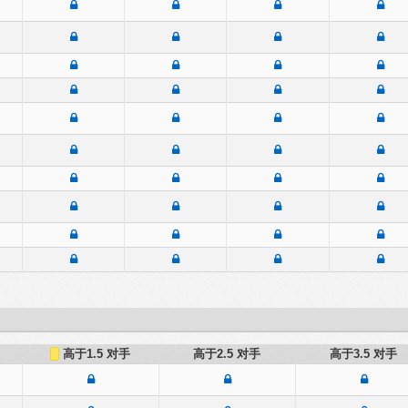
高于1.5
对手
高于2.5
对手
高于3.5
对手