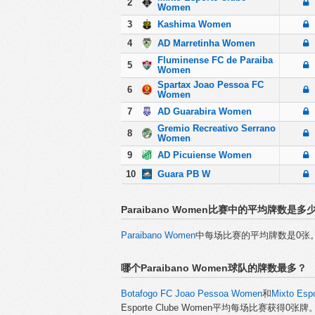
2
Women
3
Kashima Women
4
AD Marretinha Women
Fluminense FC de Paraiba
5
Women
Spartax Joao Pessoa FC
6
Women
7
AD Guarabira Women
Gremio Recreativo Serrano
8
Women
9
AD Picuiense Women
10
Guara PB W
Paraibano Women比赛中的平均牌数是多
Paraibano Women
中每场比赛的平均牌数是0张
哪个Paraibano Women球队的牌数最多？
Botafogo FC Joao Pessoa Women
和
Mixto Esp
Esporte Clube Women平均每场比赛获得0张牌