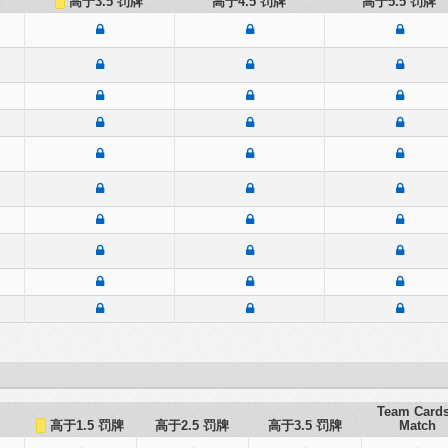
高于3.5
罚牌
高于4.5
罚牌
高于5.5
罚牌
Team Cards
高于1.5
罚牌
高于2.5
罚牌
高于3.5
罚牌
Match