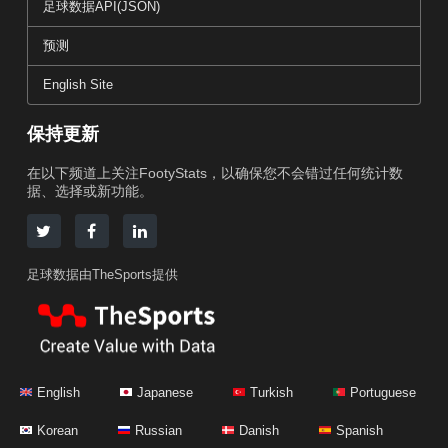
足球数据API(JSON)
预测
English Site
保持更新
在以下频道上关注FootyStats，以确保您不会错过任何统计数
据、选择或新功能。
足球数据由TheSports提供
English
Japanese
Turkish
Portuguese
Korean
Russian
Danish
Spanish