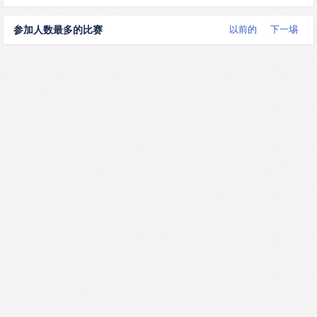
参加人数最多的比赛
以前的
下一埸