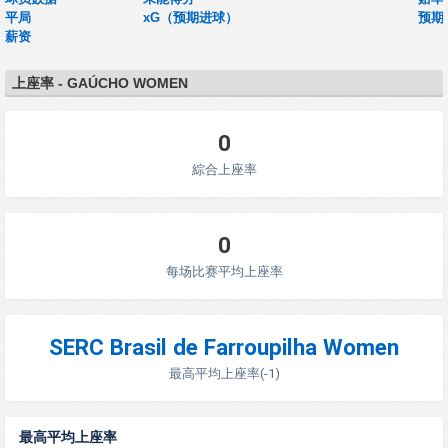
平局
xG（预期进球）
预期
薪资
上座率 - GAÚCHO WOMEN
0
綜合上座率
0
每场比赛平均上座率
SERC Brasil de Farroupilha Women
最高平均上座率(-1)
最高平均上座率