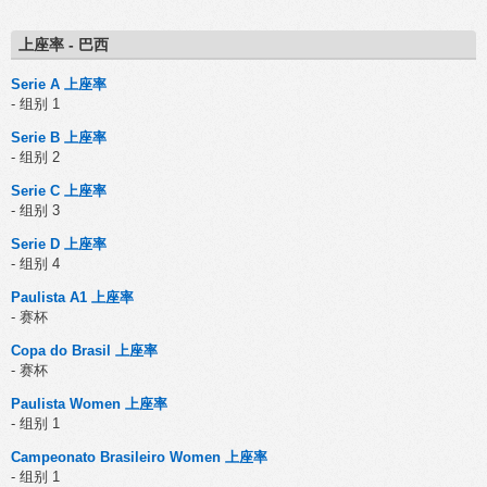
上座率 - 巴西
Serie A 上座率
- 组别 1
Serie B 上座率
- 组别 2
Serie C 上座率
- 组别 3
Serie D 上座率
- 组别 4
Paulista A1 上座率
- 赛杯
Copa do Brasil 上座率
- 赛杯
Paulista Women 上座率
- 组别 1
Campeonato Brasileiro Women 上座率
- 组别 1