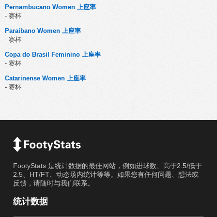
Pernambucano Women 上座率
- 赛杯
Paraibano Women 上座率
- 赛杯
Copa do Brasil Feminino 上座率
- 赛杯
Catarinense Women 上座率
- 赛杯
FootyStats 是统计数据的最佳网站，例如进球数、高于2.5/低于
2.5、HT/FT、动态场内统计等等。如果您有任何问题、想法或
反馈，请随时与我们联系。
统计数据