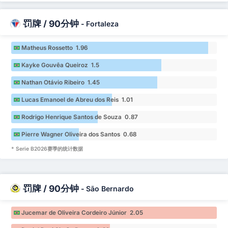
罚牌 / 90分钟
-
Fortaleza
Matheus Rossetto 1.96
Kayke Gouvêa Queiroz 1.5
Nathan Otávio Ribeiro 1.45
Lucas Emanoel de Abreu dos Reis 1.01
Rodrigo Henrique Santos de Souza 0.87
Pierre Wagner Oliveira dos Santos 0.68
* Serie B2026赛季的统计数据
罚牌 / 90分钟
-
São Bernardo
Jucemar de Oliveira Cordeiro Júnior 2.05