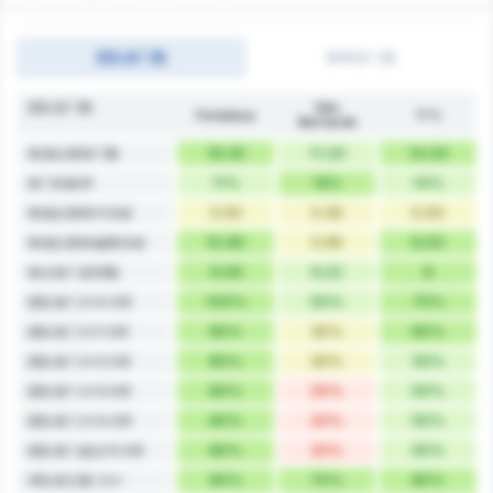
团队射门数
赛事射门数
团队射门数
São
Fortaleza
平均
Bernardo
16.30
11.20
14.00
每场比赛射门数
11%
16%
14%
射门转换率
5.50
5.30
5.00
每场比赛射中目标
10.80
5.90
8.00
每场比赛射偏离目标
9.06
6.22
8
每次射门进球数
100%
50%
75%
团队射门大10.5球
90%
30%
60%
团队射门大11.5球
80%
30%
55%
团队射门大12.5球
80%
20%
50%
团队射门大13.5球
80%
20%
50%
团队射门大14.5球
80%
20%
50%
团队射门超过15.5球
90%
70%
80%
球队射正数 3.5+