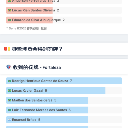
Anderson Ferreira da Silva 2
Lucas Rian Santos Oliveira 2
Eduardo da Silva Albuquerque 2
* Serie B2026赛季的统计数据
哪些球员会得到罚牌？
收到的罚牌
-
Fortaleza
Rodrigo Henrique Santos de Souza 7
Lucas Xavier Gazal 6
Maílton dos Santos de Sá 5
Luiz Fernando Moraes dos Santos 5
Emanuel Brítez 5