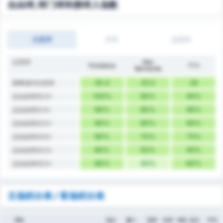
自由球,球门球和掷球入场数
任意球
开球
边线球
任意球
São
Fortaleza
平均
Bernardo
30.4
25.5
28
赛事场均任意球
100%
90%
95%
总自由球20.5+
90%
80%
85%
总自由球21.5+
90%
80%
85%
总自由球22.5+
80%
70%
75%
总自由球23.5+
80%
50%
65%
总自由球24.5+
80%
40%
60%
总自由球25.5+
主场积分表 / 客场积分表
球队
场次
赢%
进球
失球
净胜
积分
平均