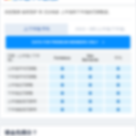
供您预测 福塔雷萨 和 贝尔纳多 上半场和下半场的罚牌数据。
上/下半场 平均
大0.5 ~ 3球 (上半场/下半场)
DATA FOR PREMIUM MEMBERS ONLY
罚牌（上半场 / 下半
São
Fortaleza
平均
场）
Bernardo
上半场平均罚牌数
下半场平均罚牌数
上半场总罚牌数
下半场总罚牌数
上半场较高罚牌率
下半场较高罚牌率
谁会先得分？