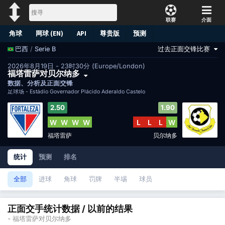
联赛
介面
角球
网球 (EN)
API
尊贵版
预测
/
Serie B
过去正面交锋比赛
巴西
2026年8月19日 - 23时30分 (Europe/London)
福塔雷萨对贝尔纳多
数据、分析及正面交锋
足球场 -
Estádio Governador Plácido Aderaldo Castelo
2.50
1.90
W
W
W
W
L
L
L
W
福塔雷萨
贝尔纳多
统计
预测
排名
全部
进球
角球
罚牌
半埸
球员
正面交手统计数据 / 以前的结果
- 福塔雷萨对贝尔纳多