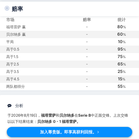
赔率
市场
赔率
统计
-
80
福塔雷萨 赢
%
-
60
贝尔纳多 赢
%
-
10
平局
%
-
95
高于0.5
%
-
75
高于1.5
%
-
65
高于2.5
%
-
25
高于3.5
%
-
15
高于4.5
%
-
55
两队都得分
%
分析
于2026年8月19日，
福塔雷萨
和
贝尔纳多
在
Serie B
中正面交锋。上次交锋
以以下结果结束：
贝尔纳多 0 - 1 福塔雷萨。
加入尊贵版。即享高获利回报。
根据我们掌握的数据，这2支球队在过去几个赛季交锋
1
次。