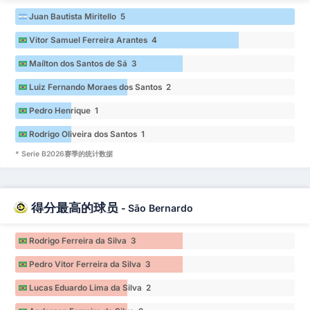
Juan Bautista Miritello 5
Vitor Samuel Ferreira Arantes 4
Maílton dos Santos de Sá 3
Luiz Fernando Moraes dos Santos 2
Pedro Henrique 1
Rodrigo Oliveira dos Santos 1
* Serie B2026赛季的统计数据
得分最高的球员
-
São Bernardo
Rodrigo Ferreira da Silva 3
Pedro Vitor Ferreira da Silva 3
Lucas Eduardo Lima da Silva 2