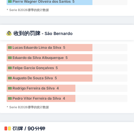
Pierre Wagner Oliveira dos Santos 5
* Serie B2026赛季的统计数据
收到的罚牌
-
São Bernardo
Lucas Eduardo Lima da Silva 5
Eduardo da Silva Albuquerque 5
Felipe Garcia Gonçalves 5
Augusto De Souza Silva 5
Rodrigo Ferreira da Silva 4
Pedro Vitor Ferreira da Silva 4
* Serie B2026赛季的统计数据
罚牌 / 90分钟