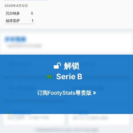
2026年4月12日
贝尔纳多
0
福塔雷萨
1
所有预测
- 福塔雷萨对贝尔纳多
解锁
0%
0%
高于2.5
高于1.5
联盟平均 : 0%
联盟平均 : 0%
Serie B
0%
0
两队都得分
每场赛事进球数
订阅FootyStats尊贵版
联盟平均 : 0%
联盟平均 : 0
现在解锁
解锁
高于1.5进球，上半场/下半场
高于 8.5, 9.5进球 & 更多
＆ 更多
*本赛季福塔雷萨和贝尔纳多之间的平均统计数据