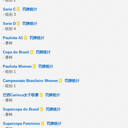
- 组别 2
Serie C
罚牌统计
- 组别 3
Serie D
罚牌统计
- 组别 4
Paulista A1
罚牌统计
- 赛杯
Copa do Brasil
罚牌统计
- 赛杯
Paulista Women
罚牌统计
- 组别 1
Campeonato Brasileiro Women
罚牌统计
- 组别 1
巴西Carioca女子联赛
罚牌统计
- 赛杯
Supercopa do Brasil
罚牌统计
- 赛杯
Supercopa Feminino
罚牌统计