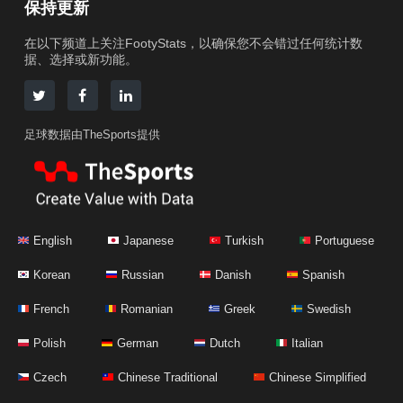
保持更新
在以下频道上关注FootyStats，以确保您不会错过任何统计数
据、选择或新功能。
足球数据由TheSports提供
English
Japanese
Turkish
Portuguese
Korean
Russian
Danish
Spanish
French
Romanian
Greek
Swedish
Polish
German
Dutch
Italian
Czech
Chinese Traditional
Chinese Simplified