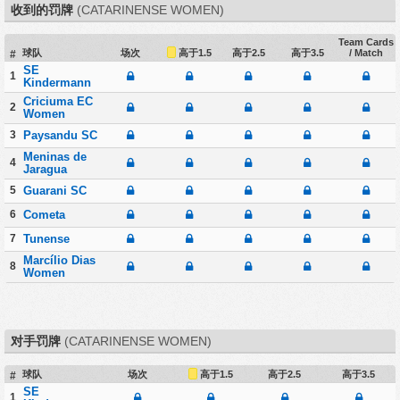
收到的罚牌
(CATARINENSE WOMEN)
Team Cards
高于1.5
球队
场次
高于2.5
高于3.5
/ Match
#
SE
1
Kindermann
Criciuma EC
2
Women
3
Paysandu SC
Meninas de
4
Jaragua
5
Guarani SC
6
Cometa
7
Tunense
Marcílio Dias
8
Women
对手罚牌
(CATARINENSE WOMEN)
高于1.5
球队
场次
高于2.5
高于3.5
#
SE
1