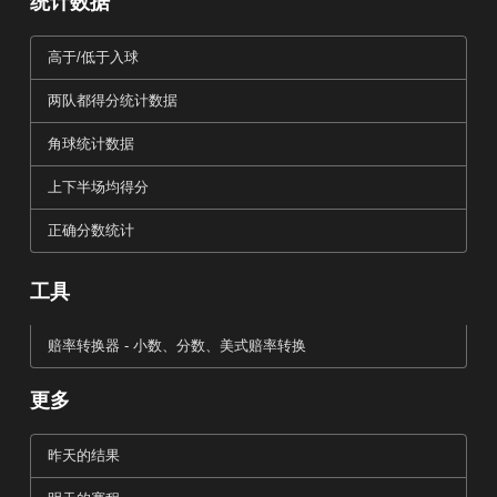
统计数据
高于/低于入球
两队都得分统计数据
角球统计数据
上下半场均得分
正确分数统计
工具
赔率转换器 - 小数、分数、美式赔率转换
更多
昨天的结果