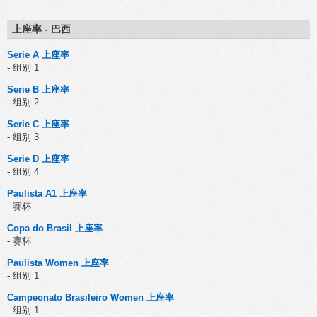
上座率 - 巴西
Serie A 上座率
- 组别 1
Serie B 上座率
- 组别 2
Serie C 上座率
- 组别 3
Serie D 上座率
- 组别 4
Paulista A1 上座率
- 赛杯
Copa do Brasil 上座率
- 赛杯
Paulista Women 上座率
- 组别 1
Campeonato Brasileiro Women 上座率
- 组别 1