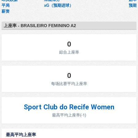
平局
xG（预期进球）
预期
薪资
上座率 - BRASILEIRO FEMININO A2
0
綜合上座率
0
每场比赛平均上座率
Sport Club do Recife Women
最高平均上座率(-1)
最高平均上座率