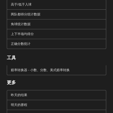
高于/低于入球
两队都得分统计数据
角球统计数据
上下半场均得分
正确分数统计
工具
赔率转换器 - 小数、分数、美式赔率转换
更多
昨天的结果
明天的赛程