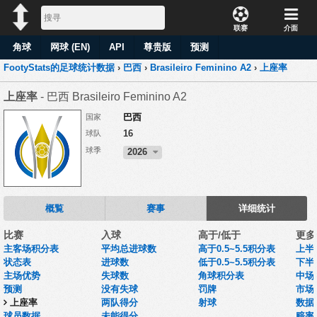
联赛
介面
角球
网球 (EN)
API
尊贵版
预测
FootyStats的足球统计数据
›
巴西
›
Brasileiro Feminino A2
›
上座率
上座率
- 巴西 Brasileiro Feminino A2
巴西
国家
16
球队
球季
2026
概覧
赛事
详细统计
比赛
入球
高于/低于
更多
主客场积分表
平均总进球数
高于0.5~5.5积分表
上半
状态表
进球数
低于0.5~5.5积分表
下半
主场优势
失球数
角球积分表
中场
预测
没有失球
罚牌
市场
上座率
两队得分
射球
数据集
球员数据
未能得分
赔率