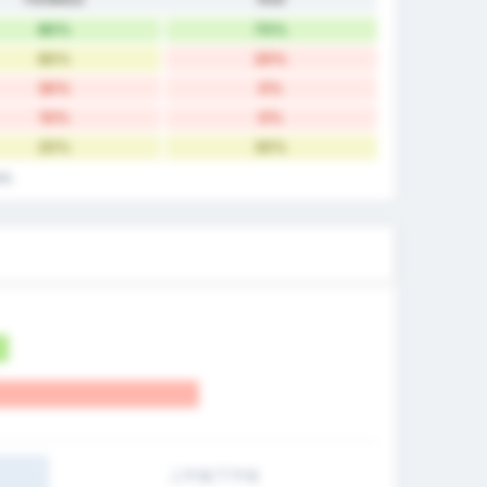
80%
70%
60%
20%
30%
0%
10%
0%
20%
30%
数据。
上半场/下半场