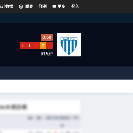
统计数据
联赛
预测
更多
登入
0.50
L
L
L
D
L
阿瓦伊
rie B 积分表
场次
赢%
进球
失球
净胜
积分
平均
球