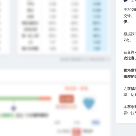
分
0
平均
2.40
2.20
2.60
于202
0
得分
1.05
1.20
0.90
交锋。
失球
1.35
1.00
1.70
伊。
%
两队都得分
50%
40%
60%
%
没有失球
30%
50%
10%
根据我
%
第一队入球
30%
30%
30%
7
次。
4
xG
1.17
1.31
1.03
2
预计失球数
1.60
1.32
1.87
在交锋
次比赛
这些统计数据是什么? 阅读术语表
福塔雷
很差的
状态表 - 客场
之前
福
率，达
0.50
本赛季到
输
输
输
平
输
赛中拉
+400%
更好
方面
场均得分
全部
主场
客场
尤文图德
阿瓦伊
1 - 0