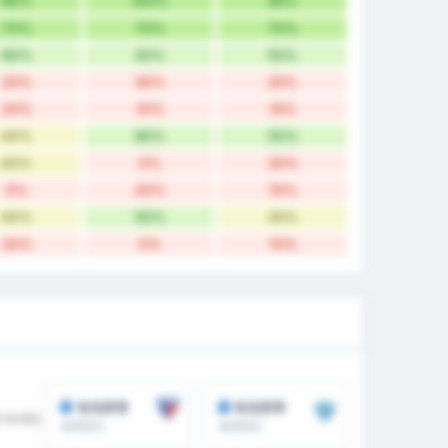
90%
100%
95%
70%
70%
70%
60%
50%
55%
20%
30%
25%
20%
10%
15%
40%
60%
50%
40%
0%
20%
0%
20%
10%
40%
50%
45%
20%
0%
10%
每场赛事
每场赛事
 和 阿瓦
角球得分
角球得分