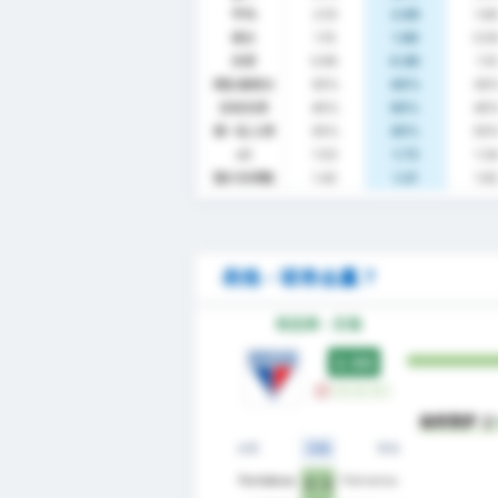
平均
2.10
2.60
1.6
得分
1.15
1.80
0.5
失球
0.95
0.80
1.10
两队都得分
35%
40%
30
没有失球
45%
50%
40
第一队入球
35%
20%
50
xG
1.53
1.73
1.3
预计失球数
1.42
1.21
1.6
表格 - 谁将会赢？
状态表 - 主场
2.50
输
赢
赢
赢
赢
福塔雷萨
是
全部
主场
客场
Fortaleza
Palmeiras
3 - 2