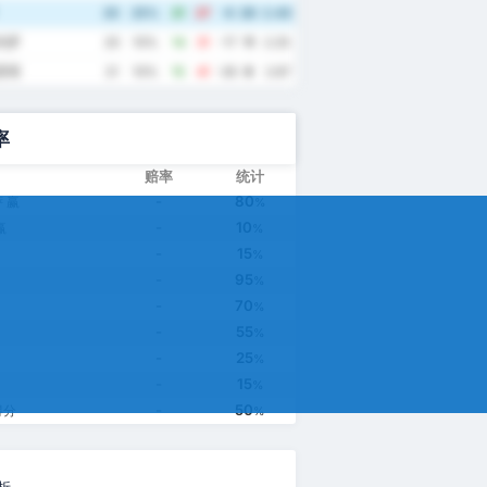
20
25%
21
27
-6
20
2.40
内罗
20
10%
14
31
-17
11
2.25
雷塔
21
10%
15
41
-26
9
2.67
率
赔率
统计
-
80
 赢
%
-
10
赢
%
-
15
%
-
95
%
-
70
%
-
55
%
-
25
%
-
15
%
-
50
得分
%