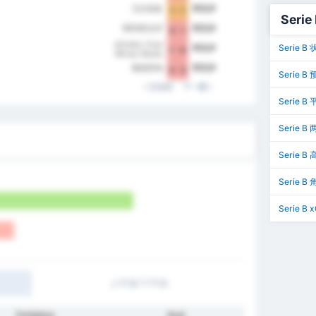
贝尔纳多
阿瓦伊
1 - 1
Serie
博塔弗戈SP
阿瓦伊
3 - 1
Athletic Club
Serie 
阿瓦伊
1 - 0
Minas Gerais
隆德里纳
阿瓦伊
3 - 2
Serie B
过去的
下一埸
Serie 
Serie 
Serie B
Serie B
Serie B 
上半场/下半场
Fortaleza
Avaí