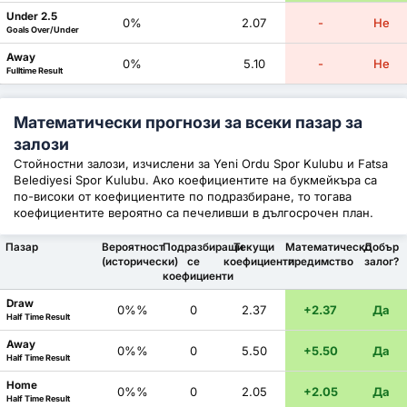
Under 2.5
0%
2.07
-
Не
Goals Over/Under
Away
0%
5.10
-
Не
Fulltime Result
Математически прогнози за всеки пазар за
залози
Стойностни залози, изчислени за Yeni Ordu Spor Kulubu и Fatsa
Belediyesi Spor Kulubu. Ако коефициентите на букмейкъра са
по-високи от коефициентите по подразбиране, то тогава
коефициентите вероятно са печеливши в дългосрочен план.
Пазар
Вероятност
Подразбиращи
Текущи
Математическо
Добър
(исторически)
се
коефициенти
предимство
залог?
коефициенти
Draw
0%%
0
2.37
+2.37
Да
Half Time Result
Away
0%%
0
5.50
+5.50
Да
Half Time Result
Home
0%%
0
2.05
+2.05
Да
Half Time Result