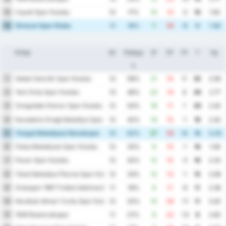
Cayeli Spor Kulubu
15
12
17%
10
13
-3
10
1.92
Giresun Spor Klubu
16
11
18%
7
13
-6
9
1.82
Отбор
Иг
Победа
ЗГ
ПГ
ГР
Т
Ср.
%
Sebat Genclik Spor Kulubu
1
12
58%
21
10
11
25
2.58
Yeni Ordu Spor Kulubu
2
13
46%
22
14
8
20
2.77
Zonguldak Komur Spor Kulubu
3
12
50%
18
11
7
20
2.42
Karadeniz Eregli Belediye Spor Kulubu
4
12
42%
14
15
-1
19
2.42
Yozgat Belediyesi Bozokspor
5
12
42%
27
13
14
18
3.33
Fatsa Belediyesi Spor Kulubu
6
12
33%
9
10
-1
16
1.58
Pazar Spor Kulubu
7
12
42%
12
15
-3
16
2.25
Tokat Belediye Plevne Spor Kulubu
8
12
33%
12
13
-1
15
2.08
Orduspor 1967 Futbol Isletmeciligi Spor Kulubu
9
11
18%
9
17
-8
11
2.36
Karabuk Idman Yurdu Spor Kulubu
10
12
25%
15
26
-11
11
3.42
1926 Bulancakspor
11
11
27%
9
22
-13
9
2.82