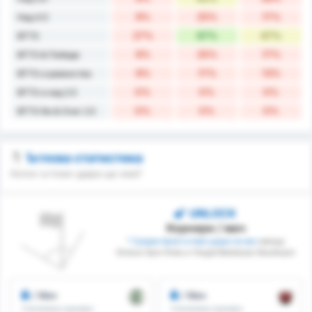
9%
25%
17%
Над 4.5
27%
67%
47%
BTTS
9%
25%
17%
BTTS & Победи
9%
17%
13%
BTTS и равенства
0%
0%
0%
BTTS и над 2.5
0%
0%
0%
BTTS No & Over 2.5
Ъглова статистика
Колко ъглови удара ще има?
UNLOCK
Корнери / мач
* Среден брой ъглови удари на мач
между
Giresun Spor Klubu и Yozgat Belediyesi Bozokspor
/ Мач
/ Мач
Спечелени корнери
Спечелени корнери