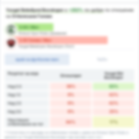
Yozgat Belediyesi Bozokspor
е
+252%
по-добре
по отношение
на
Отбелязани Голове
0.64 / Мач
Giresun Spor Klubu (Домакин)
2.25 Голове / Мач
Yozgat Belediyesi Bozokspor (Гост)
край на футболен мач
1ч/2ч
Резултат на игра
Yozgat Bld
Giresunspor
Bozokspor
36%
83%
Над 0.5
9%
42%
Над 1.5
9%
42%
Над 2.5
9%
25%
Над 3.5
Неуспешно
64%
17%
отбелязване на гол
* Статистика от рекорда за отбелязани голове у дома на Giresun Spor Klubu и
данните на Yozgat Belediyesi Bozokspor при мачове като гост.