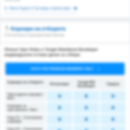
3. Лига Група 3 Ъглова статистика
Корнери на отборите
Спечелени корнери/противник
Giresun Spor Klubu и Yozgat Belediyesi Bozokspor
индивидуални ъглови данни за отбора.
DATA FOR PREMIUM MEMBERS ONLY
Корнери на отборите
Yozgat Bld
Giresunspor
Средно
Bozokspor
Присъдени корнери /
Mач
Корнери за
противника / Мач
Над 2.5 - Спечелени
корнери
Над 3.5 - Спечелени