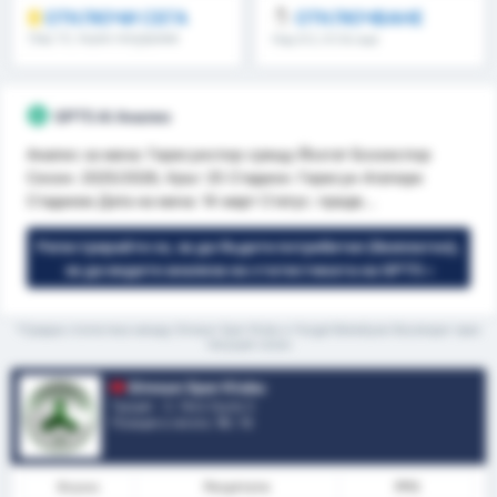
ОТКЛЮЧИ СЕГА
ОТКЛЮЧВАНЕ
Над 1.5, първо полувреме
Над 8.5, 9.5 & още
/второ полувреме & още
GPT5 AI Анализ
Анализ за мача: Гиресунспор срещу Йозгат Бозокспор
Сезон: 2025/2026, Кръг 25 Стадион: Гиресун Ататюрк
Стадиюм Дата на мача: 14 март Статус: предв...
Регистрирайте се, за да бъдете потребител (безплатно),
за да видите анализа на статистиката на GPT5 »
*Средна статистика между Giresun Spor Klubu и Yozgat Belediyesi Bozokspor през
текущия сезон
Giresun Spor Klubu
Турция - 3. Лига Група 3
Позиция в лигата.
16
/ 16
Форма
Резултати
PPG