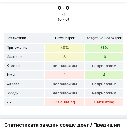
0
-
0
HT
(0 - 0)
Статистика
Giresunspor
Yozgat Bld Bozokspor
Притежание
49%
51%
Изстрели
8
10
Картони
неприложим
неприложим
Ъгли
1
4
Фалове
неприложим
неприложим
Засади
неприложим
неприложим
xG
Calculating
Calculating
Статистиката за един срещу друг / Предишни