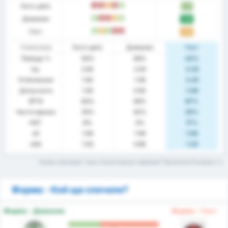
Като цяло
З
З
P
З
П
1.71
Домакин
П
З
З
P
П
1.92
Гост
П
P
П
З
З
1.50
Статистика
Като цяло
Домакин
Гост
Победа %
50%
58%
42%
Ср.
2.92
2.50
3.33
Отбелязани
1.92
1.58
2.25
Допуснати
1.00
0.92
1.08
BTTS
63%
58%
67%
Чисти мрежи
33%
42%
25%
НОГ
8%
0%
17%
xG
1.94
1.94
1.94
xGA
1.03
0.85
1.22
Какво означават тези статистически термини? Прочетете Речника
Форма - Кой ще спечели?
Форма - Домакин
Форма - Гост