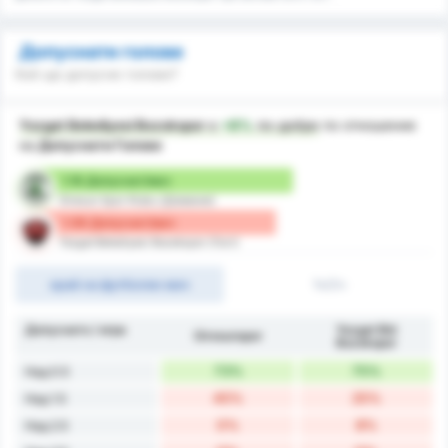
Допуснати голове
Кой ще допусне голове?
Yozgat Belediyesi Bozokspor
е
+8%
по-добре
по отношение
на
Допуснати Голове
1.18 Допуснат/мач
Giresun Spor Klubu (Домакин)
1.08 Допуснат/мач
Yozgat Belediyesi Bozokspor (Гост)
край на футболен мач
1ч/2ч
Допуснато / игра
Yozgat Bld
Giresunspor
Bozokspor
73%
75%
Над 0.5
45%
25%
Над 1.5
0%
8%
Над 2.5