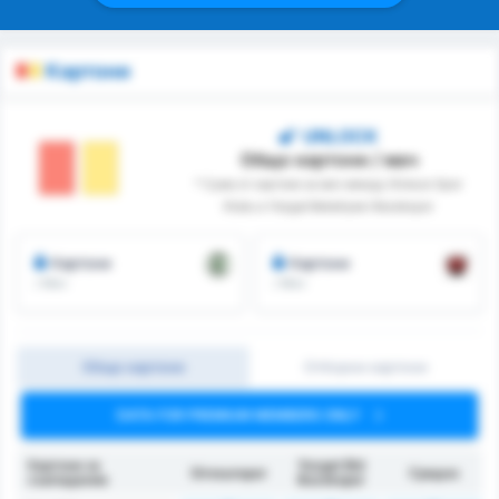
Картони
UNLOCK
Общо картони / мач
* Сума от картони за мач между Giresun Spor
Klubu и Yozgat Belediyesi Bozokspor
Картони
Картони
/ Мач
/ Мач
Общо картони
Отборни картони
DATA FOR PREMIUM MEMBERS ONLY
Картони за
Yozgat Bld
Giresunspor
Средно
съвпадение
Bozokspor