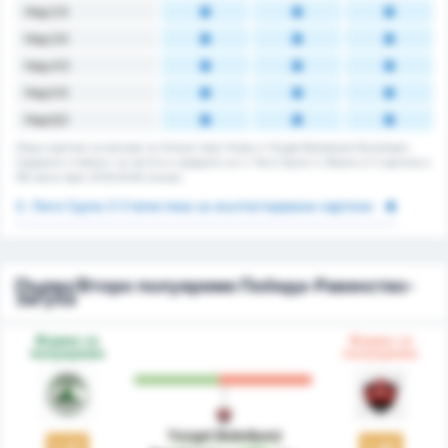
Над 2.5
Над 3.5
Над 4.5
Над 5.5
Над 6,5
Общо картони за мачове за Giresun Spor Klubu и Yozgat Belediyesi Bozokspor.
Средната стойност за лигата е средната за 3. Лига Група 3. Имало е 0 картони в
192 мача през 2025/2026 сезона.
3. Лига Група 3 Статистика за жълти/червени картони
Първо/Второ полувреме Победа-Равенство-
Загуба
Форма за
Форма за
полувреме
полувреме
Yozgat Belediyesi
1.27
1.42