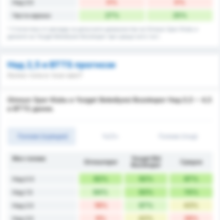
0%
0%
Над 3.5
27%
25%
Чисти мрежи
* Статистика от рекорда за допуснати домакинства на Giresun Spor Klubu и
данните на Yozgat Belediyesi Bozokspor при срещи като гост.
Над 2,5 и BTTS прогнози
Колко гола в този мач?
Giresun Spor Klubu и Yozgat Belediyesi Bozokspor Над 0,5 ~ 4,5
и BTTS данни.
Голове (оувъри)
1ч/2ч
Голове (под)
Мач голове
Yozgat Bld
Giresunspor
Средно
Bozokspor
82%
92%
87%
Над 0.5
64%
83%
74%
Над 1.5
18%
67%
43%
Над 2.5
9%
42%
26%
Над 3.5