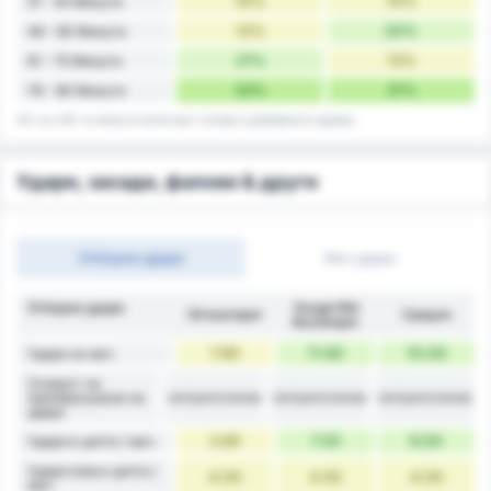
14%
14%
31 - 45 Минути
12%
20%
46 - 60 Минути
21%
13%
61 - 75 Минути
33%
31%
76 - 90 Минути
45-та и 90-та минута включват голове в добавеното време.
Удари, засади, фалове & други
Отборни удари
Мач удари
Отборни удари
Yozgat Bld
Giresunspor
Средно
Bozokspor
7.90
11.83
10.00
Удари на мач
Скорост на
неприложим
неприложим
неприложим
преобразуване на
удара
3.90
7.33
6.00
Удари в целта / мач
Удари извън целта /
4.00
4.50
4.00
мач