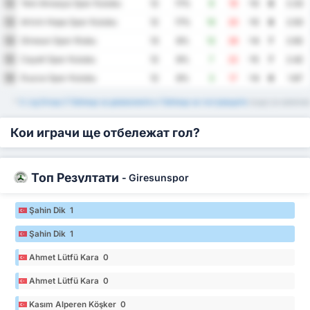
Yeni Amasya Spor Kulubu
12
12
17%
9
19
-10
8
2.33
Artvin Hopa Spor Kulubu
13
12
17%
10
20
-10
8
2.50
Giresun Spor Klubu
14
13
8%
12
26
-14
7
2.92
Cayeli Spor Kulubu
15
12
8%
7
22
-15
7
2.42
Duzce Spor Kulubu
16
12
8%
3
17
-14
6
1.67
*
3. Lig Group 3 Таблица за домакините и Таблица за гостуващите
също са налични
Кои играчи ще отбележат гол?
Топ Резултати
-
Giresunspor
Şahin Dik 1
Şahin Dik 1
Ahmet Lütfü Kara 0
Ahmet Lütfü Kara 0
Kasım Alperen Köşker 0