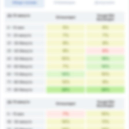
Общо голове
Отбелязани
Допуснати
До 10 минути
Yozgat Bld
Giresunspor
Bozokspor
5%
6%
0 - 10 мин
7%
7%
11 - 20 минути
9%
9%
21 - 30 Минути
9%
4%
31 - 40 Минути
10%
16%
41 - 50 Минути
7%
14%
51 - 60 Минути
14%
10%
61 - 70 Минути
12%
9%
71 - 80 Минути
28%
26%
71 - 80 Минути
До 15 минути
Yozgat Bld
Giresunspor
Bozokspor
7%
10%
0 - 15 мин
14%
11%
16 - 30 минути