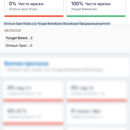
0%
100%
Чисти мрежи
Чисти мрежи
Giresun Spor Klubu
Yozgat Belediyesi
Bozokspor
Giresun Spor Klubu с/у Yozgat Belediyesi Bozokspor Предишни резултати
08/11/2025
Yozgat Belediyesi Bozokspor
2
Giresun Spor Klubu
0
Всички прогнози
- Giresun Spor Klubu с/у Yozgat Belediyesi Bozokspor
0%
0%
Над 2.5
Над 1.5
Средно за лигата : 0%
Средно за лигата : 0%
0%
0
BTTS
Голове / Мач
Средно за лигата : 0%
Средно за лигата : 0