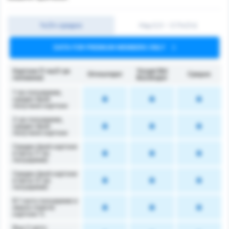
1ч/2ч средно
Над 0,5 ~ 3 (1ч/2ч)
DATA FOR PREMIUM MEMBERS ONLY
Картони (1-ва/2-ра
Yozgat Bld
Giresunspor
Средно
половина)
Bozokspor
1-во полувреме,
среден брой
получени картони
2-ро полувреме,
среден брой
получени картони
Среден брой картони
в мача (1-во
полувреме)
Среден брой картони
в мача (2-ро
полувреме)
В 1-вото полувреме е
имало повече
картони %
Във 2-рото