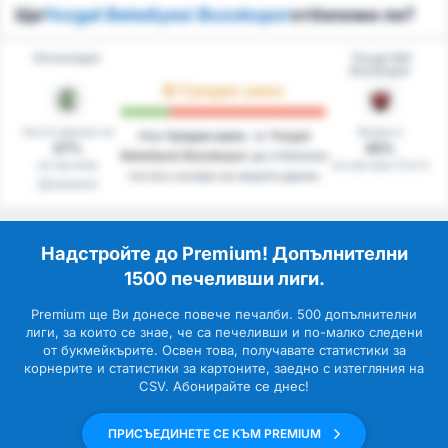
Ще
Yozgat Belediyesi Bozokspor
отбележи ли?
Giresunspor
Yozgat Bld
Bozokspor
Среден шанс
Чисти мрежи на
Вкара в
Има
Среден шанс
, че
Yozgat
27%
83%
Belediyesi Bozokspor
ще отбележи
на мачове
на мачове (Гост)
гол въз основа на нашите данни.
(Домакин)
Надстройте до Premium! Допълнителни
1500 печеливши лиги.
Premium ще Ви донесе повече печалби. 500 допълнителни
лиги, за които се знае, че са печеливши и по-малко следени
от букмейкърите. Освен това, получавате статистики за
корнерите и статистики за картоните, заедно с изтегляния на
CSV. Абонирайте се днес!
ПРИСЪЕДИНЕТЕ СЕ КЪМ PREMIUM