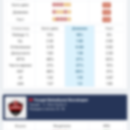
Като цяло
З
З
З
P
P
0.67
Домакин
З
P
P
З
P
0.82
Гост
P
З
З
З
P
0.54
Статистика
Като цяло
Домакин
Гост
Победа %
13%
18%
8%
Ср.
2.42
1.82
2.92
Отбелязани
0.79
0.64
0.92
Допуснати
1.63
1.18
2.00
BTTS
46%
27%
62%
Чисти мрежи
21%
27%
15%
НОГ
46%
64%
31%
xG
1.02
1.15
0.87
xGA
1.57
1.5
1.65
Yozgat Belediyesi Bozokspor
Турция - 3. Лига Група 3
Позиция в лигата.
5
/ 16
Форма
Резултати
PPG