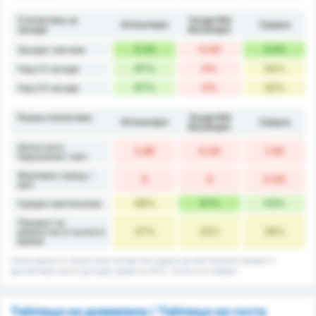
Статистика за
Yozgat Bld
Giresunspor
Средно
засади
Bozokspor
5.33
0.00
3.00
Засади / мачове
67%
0%
34%
Над 2.5 засади
67%
0%
34%
Над 3.5 засади
Разни статистики
Yozgat Bld
Giresunspor
Средно
Bozokspor
Допуснати
2.80
0.00
1.00
нарушения / мач
Фаулиран срещу /
0
0
0.00
мач
48%
57%
53%
Средно притежание
Процент на
27%
25%
26%
равенство в пълното
време
Някои данни са закръглени нагоре или надолу до най-близкия процент и
респективно могат да бъдат равни на 101%, когато се съберат.
Таблица на домакина / Таблица на госта