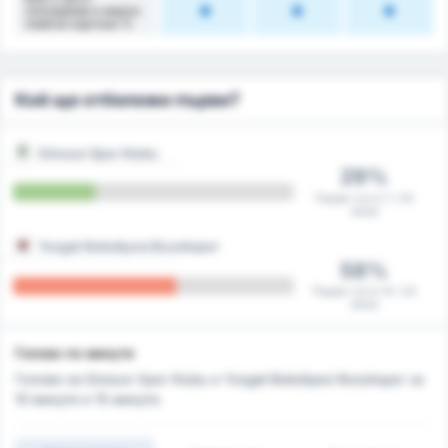
полувреме е имало
повече картони %
Кой ще отбележи първи?
Giresun Spor Klubu
29%
Първи гол в 7 / 24
мача
Yozgat Belediyesi Bozokspor
58%
Първи гол в 14 / 24
мача
Голове по минути
Голове на Giresun Spor Klubu и Yozgat Belediyesi Bozokspor за
10 минути и 15 минути.