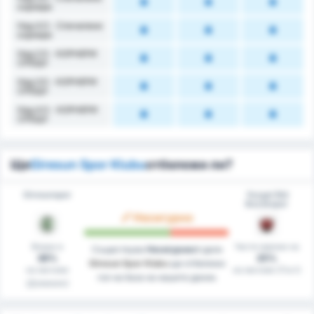
корнери
Над 4.5 - Спечелени
корнери
Над 2.5 - КОРНЕРИ
СРЕЩУ
Над 3.5 - КОРНЕРИ
СРЕЩУ
Над 4.5 - КОРНЕРИ
СРЕЩУ
Ще
Giresun Spor Klubu
отбележи ли?
Giresunspor
Yozgat Bld
Bozokspor
Несигурно
Вкара в
Чисти мрежи на
Съществува
Несигурност
дали
36%
25%
Giresun Spor Klubu
ще отбележи
на мачове
на мачове (Гост)
гол на база на нашите данни.
(Домакин)