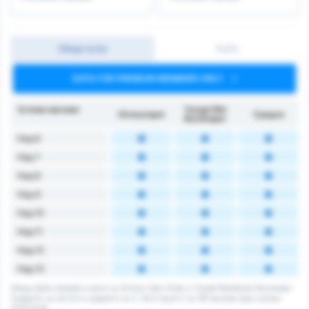
Общо ъгли
1ч/2ч
DATA FOR PREMIUM MEMBERS ONLY
Ъглови мачове
Yozgat Bld
Giresunspor
Средно
Bozokspor
Над 6
Над 7
Над 8
Над 9
Над 10
Над 11
Над 12
Над 13
Общщ брой корнери в мача за Giresun Spor Klubu и Yozgat Belediyesi Bozokspor.
Средното за лигата е средното за 3. Лига Група 3 за 192 мачове през сезона
2025/2026.