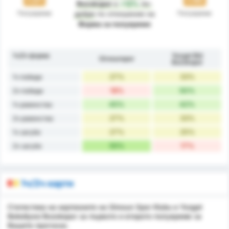
Bozokspor
е
+12%
по-
Полувреме
Полувреме
добре
по отношение на
Форма за полувреме
1ч/2ч форма
Yozgat Bld
Giresunspor
Bozokspor
27%
33%
1ч победи
18%
50%
2ч победи
45%
42%
1ч равенства
27%
33%
2ч равенства
27%
25%
1ч загуби
55%
17%
2ч загуби
1ч/2ч карти
Статистика на картионите на Giresun Spor Klubu и Yozgat
Belediyesi Bozokspor за първото и второто полувреме за
Вашите прогнози.