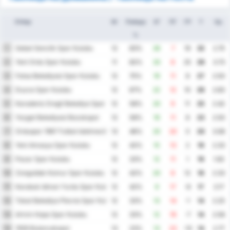
Отбор
Иг
Победа
ЗГ
ПГ
ГР
Т
Ср.
%
Sebat Genclik Spor Kulubu
1
12
83%
26
7
19
32
2.75
Yeni Ordu Spor Kulubu
2
11
82%
33
8
25
28
3.73
Fatsa Belediyesi Spor Kulubu
3
12
75%
19
11
8
27
2.50
Duzce Spor Kulubu
4
12
67%
22
12
10
26
2.83
Karadeniz Eregli Belediye Spor Kulubu
5
12
58%
20
9
11
25
2.42
Yozgat Belediyesi Bozokspor
6
12
58%
19
11
8
23
2.50
Orduspor 1967 Futbol Isletmeciligi Spor Kulubu
7
13
46%
20
20
0
20
3.08
Yeni Amasya Spor Kulubu
8
12
42%
15
13
2
19
2.33
Pazar Spor Kulubu
9
12
33%
12
11
1
19
1.92
Zonguldak Komur Spor Kulubu
10
12
42%
20
8
12
18
2.33
Karabuk Idman Yurdu Spor Kulubu
11
12
42%
9
17
-8
17
2.17
Tokat Belediye Plevne Spor Kulubu
12
12
33%
13
14
-1
14
2.25
Artvin Hopa Spor Kulubu
13
12
33%
12
19
-7
14
2.58
1926 Bulancakspor
14
13
23%
13
23
-10
14
2.77