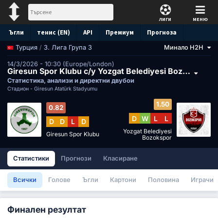
ЛИГИ
МЕНЮ
Ъгли
тенис (EN)
API
Премиум
Прогноза
/
3. Лига Група 3
Минало H2H
Турция
14/3/2026 - 10:30 (Europe/London)
Giresun Spor Klubu с/у Yozgat Belediyesi Bozokspor
Статистика, анализи и директни двубои
Стадион -
Giresun Atatürk Stadyumu
1.50
0.82
D
W
L
L
D
D
L
D
Yozgat Belediyesi
Giresun Spor Klubu
Bozokspor
Статистики
Прогнози
Класиране
Всички
Голове
Ъгли
Картони
Половина
Играчи
Финален резултат