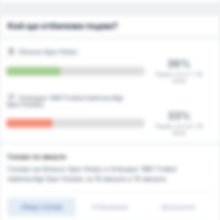
Кой ще отбележи първи?
Giresun Spor Klubu
39%
Първи гол в 7 / 18
мача
Orduspor 1967 Futbol Isletmeciligi
Spor Kulubu
33%
Първи гол в 6 / 18
мача
Голове по минути
Голове на Giresun Spor Klubu и Orduspor 1967 Futbol
Isletmeciligi Spor Kulubu за 10 минути и 15 минути.
Общо голове
Отбелязани
Допуснати