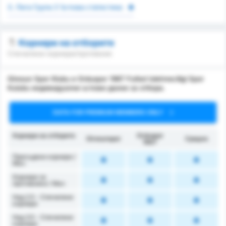
3. Лига Група 3 Ъглова статистика
Корнери на отборите
Спечелени корнери/противник
Giresun Spor Klubu и Orduspor 1967 Futbol Isletmeciligi Spor
Kulubu индивидуални ъглови данни за отбора.
DATA FOR PREMIUM MEMBERS ONLY
Корнери на отборите
Orduspor
Giresunspor
Средно
1967
Присъдени корнери /
Mач
Корнери за
противника / Мач
Над 2.5 - Спечелени
корнери
Над 3.5 - Спечелени
корнери