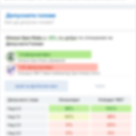
Допуснати голове
Кой ще допусне голове?
Giresun Spor Klubu
е
+9%
по-добре
по отношение на
Допуснати Голове
1.5 Допуснат/мач
Giresun Spor Klubu (Домакин)
1.63 Допуснат/мач
Orduspor 1967 Futbol Isletmeciligi Spor Kulubu (Гост)
край на футболен мач
1ч/2ч
Допуснато / игра
Giresunspor
Orduspor 1967
88%
100%
Над 0.5
63%
38%
Над 1.5
0%
25%
Над 2.5
0%
0%
Над 3.5