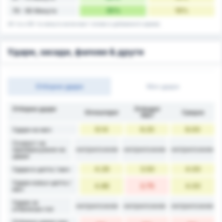
35%
16%
76 - 90 Минути
45-та и 90-та минута включват голове в добавеното време.
Удари, засади, фалове & други
Отборни удари
Мач удари
Отборни удари
Orduspor
Giresunspor
Средно
1967
9.14
6.25
8.00
Удари на мач
Скорост на
неприложим
неприложим
неприложим
преобразуване на
удара
4.29
3.50
4.00
Удари в целта / мач
Удари извън целта /
4.86
2.75
4.00
мач
Удари за
неприложим
неприложим
неприложим
отбелязан гол