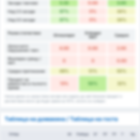
5.33
0.00
3.00
Засади / мачове
67%
0%
34%
Над 2.5 засади
67%
0%
34%
Над 3.5 засади
Разни статистики
Orduspor
Giresunspor
Средно
1967
Допуснати
4.00
0.00
2.00
нарушения / мач
Фаулиран срещу /
0
0
0.00
мач
48%
51%
50%
Средно притежание
Процент на
13%
50%
32%
равенство в пълното
време
Някои данни са закръглени нагоре или надолу до най-близкия процент и
респективно могат да бъдат равни на 101%, когато се съберат.
Таблица на домакина / Таблица на госта
Отбор
Иг
Победа
ЗГ
ПГ
ГР
Т
Ср.