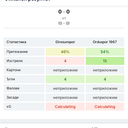
0
-
0
HT
(0 - 0)
Статистика
Giresunspor
Orduspor 1967
Притежание
46%
54%
Изстрели
4
15
Картони
неприложим
неприложим
Ъгли
4
4
Фалове
неприложим
неприложим
Засади
неприложим
неприложим
xG
Calculating
Calculating