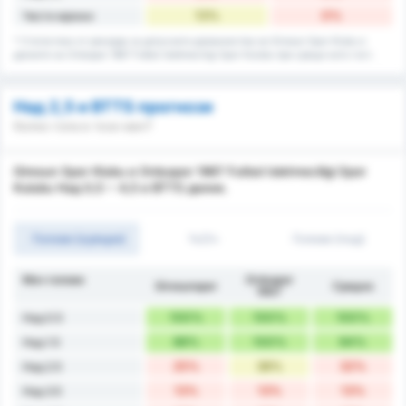
13%
0%
Чисти мрежи
* Статистика от рекорда за допуснати домакинства на Giresun Spor Klubu и
данните на Orduspor 1967 Futbol Isletmeciligi Spor Kulubu при срещи като гост.
Над 2,5 и BTTS прогнози
Колко гола в този мач?
Giresun Spor Klubu и Orduspor 1967 Futbol Isletmeciligi Spor
Kulubu Над 0,5 ~ 4,5 и BTTS данни.
Голове (оувъри)
1ч/2ч
Голове (под)
Мач голове
Orduspor
Giresunspor
Средно
1967
100%
100%
100%
Над 0.5
88%
100%
94%
Над 1.5
25%
38%
32%
Над 2.5
13%
13%
13%
Над 3.5