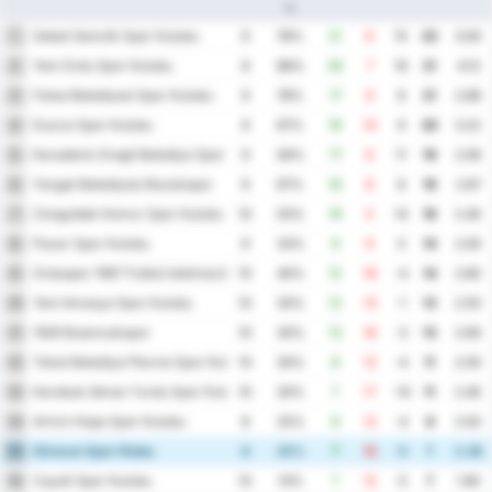
%
Sebat Genclik Spor Kulubu
1
9
78%
21
6
15
23
3.00
Yeni Ordu Spor Kulubu
2
8
88%
26
7
19
21
4.13
Fatsa Belediyesi Spor Kulubu
3
9
78%
17
9
8
21
2.89
Duzce Spor Kulubu
4
9
67%
19
10
9
20
3.22
Karadeniz Eregli Belediye Spor Kulubu
5
9
56%
17
6
11
19
2.56
Yozgat Belediyesi Bozokspor
6
9
67%
16
8
8
19
2.67
Zonguldak Komur Spor Kulubu
7
10
50%
19
5
14
18
2.40
Pazar Spor Kulubu
8
9
33%
9
9
0
14
2.00
Orduspor 1967 Futbol Isletmeciligi Spor Kulubu
9
10
40%
12
16
-4
14
2.80
Yeni Amasya Spor Kulubu
10
10
30%
12
13
-1
13
2.50
1926 Bulancakspor
11
10
30%
13
16
-3
13
2.90
Tokat Belediye Plevne Spor Kulubu
12
10
30%
8
12
-4
11
2.00
Karabuk Idman Yurdu Spor Kulubu
13
10
30%
7
17
-10
11
2.40
Artvin Hopa Spor Kulubu
14
8
25%
8
12
-4
8
2.50
Giresun Spor Klubu
15
8
25%
7
12
-5
7
2.38
Cayeli Spor Kulubu
16
10
10%
7
12
-5
7
1.90