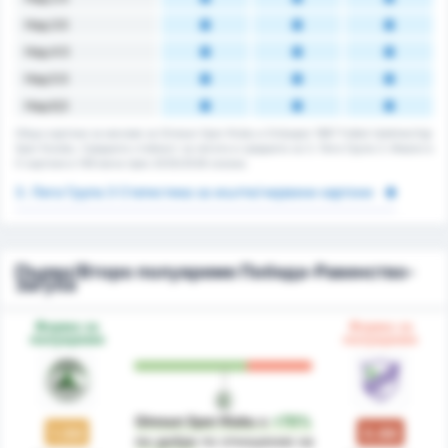
Над 3.5
Над 4.5
Над 5.5
Над 6,5
Общо картони за мачове за Giresun Spor Klubu и Orduspor 1967 Futbol Isletmeciligi
Spor Kulubu. Средната стойност за лигата е средната за 3. Лига Група 3. Имало е
0 картони в 148 мача през 2025/2026 сезона.
3. Лига Група 3 Статистика за жълти/червени картони
Първо/Второ полувреме Победа-Равенство-
Загуба
Форма за
Форма за
полувреме
полувреме
Giresun Spor Klubu
е
+70%
1.50
0.88
по-добре
по отношение на