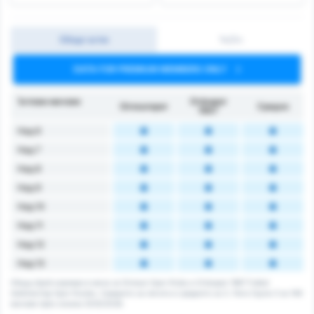
Общо ъгли
1ч/2ч
DATA FOR PREMIUM MEMBERS ONLY
Ъглови мачове
Orduspor
Giresunspor
Средно
1967
Над 6
Над 7
Над 8
Над 9
Над 10
Над 11
Над 12
Над 13
Общщ брой корнери в мача за Giresun Spor Klubu и Orduspor 1967 Futbol
Isletmeciligi Spor Kulubu. Средното за лигата е средното за 3. Лига Група 3 за 148
мачове през сезона 2025/2026.