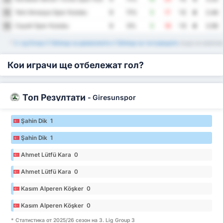
Yeni Amasya Spor Kulubu
15
9
11%
5
17
-12
4
2.44
Cayeli Spor Kulubu
16
9
0%
5
18
-13
4
2.56
*
3. Lig Group 3 Таблица за домакините и Таблица за гостуващите
също са налични
Кои играчи ще отбележат гол?
Топ Резултати
-
Giresunspor
Şahin Dik 1
Şahin Dik 1
Ahmet Lütfü Kara 0
Ahmet Lütfü Kara 0
Kasım Alperen Köşker 0
Kasım Alperen Köşker 0
* Статистика от 2025/26 сезон на 3. Lig Group 3