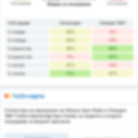
Полувреме
Полувреме
Форма за полувреме
1ч/2ч форма
Giresunspor
Orduspor 1967
38%
0%
1ч победи
25%
13%
2ч победи
38%
88%
1ч равенства
0%
63%
2ч равенства
25%
13%
1ч загуби
75%
25%
2ч загуби
1ч/2ч карти
Статистика на картионите на Giresun Spor Klubu и Orduspor
1967 Futbol Isletmeciligi Spor Kulubu за първото и второто
полувреме за Вашите прогнози.