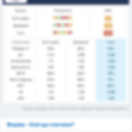
Форма
Резултати
PPG
Като цяло
P
П
З
З
P
1.17
Домакин
П
З
П
З
P
1.40
Гост
З
P
П
P
З
0.88
Статистика
Като цяло
Домакин
Гост
Победа %
28%
40%
13%
Ср.
2.72
2.80
2.63
Отбелязани
1.11
1.20
1.00
Допуснати
1.61
1.60
1.63
BTTS
56%
40%
75%
Чисти мрежи
22%
40%
0%
НОГ
28%
30%
25%
xG
1.13
1.26
0.85
xGA
1.36
1.25
1.61
Какво означават тези статистически термини? Прочетете Речника
Форма - Кой ще спечели?