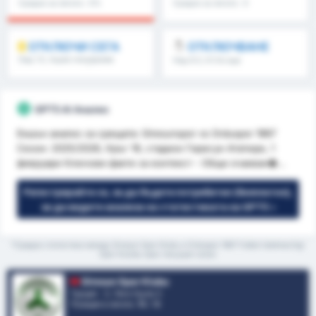
Средно за лигата : 0%
Средно за лигата : 0
ОТКЛЮЧИ СЕГА
ОТКЛЮЧВАНЕ
Над 1.5, първо полувреме
Над 8.5, 9.5 & още
/второ полувреме & още
GPT5 AI Анализ
Екшън анализ за срещата: Giresunspor vs Orduspor 1967
Сезон: 2025/2026, Кръг 19, стадион Гиресун Ататюрк, 1
февруари Ключови факти за контекст - Общи очакван�...
Регистрирайте се, за да бъдете потребител (безплатно),
за да видите анализа на статистиката на GPT5 »
*Средна статистика между Giresun Spor Klubu и Orduspor 1967 Futbol Isletmeciligi
Spor Kulubu през текущия сезон
Giresun Spor Klubu
Турция - 3. Лига Група 3
Позиция в лигата.
15
/ 16