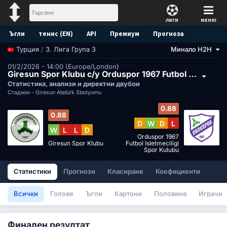
ЛИГИ
МЕНЮ
Ъгли
тенис (EN)
API
Премиум
Прогноза
/
3. Лига Група 3
Минало H2H
Турция
01/2/2026 - 14:00 (Europe/London)
Giresun Spor Klubu с/у Orduspor 1967 Futbol Isletmeciligi Spor Kulubu
Статистика, анализи и директни двубои
Стадион -
Giresun Atatürk Stadyumu
0.88
0.88
D
W
D
L
W
L
L
D
Orduspor 1967
Giresun Spor Klubu
Futbol Isletmeciligi
Spor Kulubu
Статистики
Прогнози
Класиране
Коефициенти
Всички
Голове
Ъгли
Картони
Половина
Играчи
Финален резултат