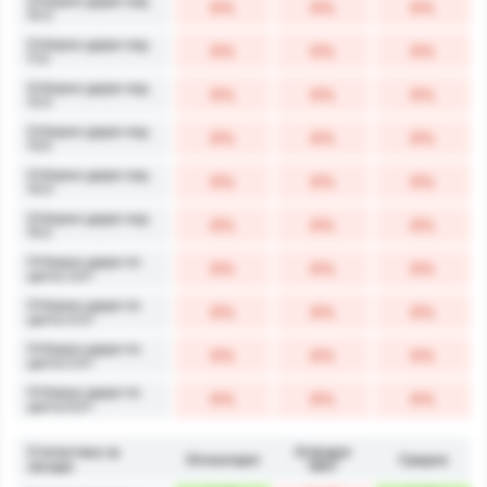
Отборни удари над
0%
0%
0%
10.5
Отборни удари над
0%
0%
0%
11.5
Отборни удари над
0%
0%
0%
12.5
Отборни удари над
0%
0%
0%
13.5
Отборни удари над
0%
0%
0%
14.5
Отборни удари над
0%
0%
0%
15.5
Отборни удари по
0%
0%
0%
целта 3.5+
Отборни удари по
0%
0%
0%
целта 4.5+
Отборни удари по
0%
0%
0%
целта 5.5+
Отборни удари по
0%
0%
0%
целта 6.5+
Статистика за
Orduspor
Giresunspor
Средно
засади
1967