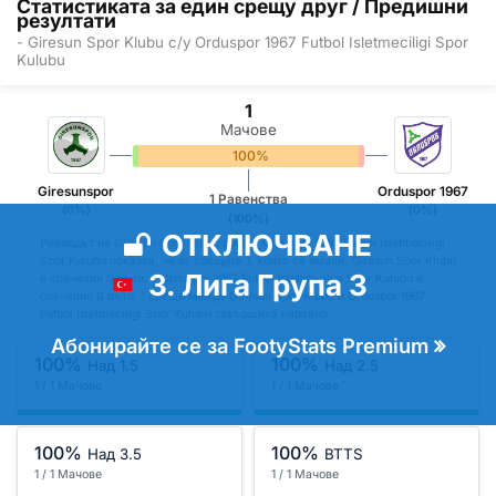
Статистиката за един срещу друг / Предишни
резултати
- Giresun Spor Klubu с/у Orduspor 1967 Futbol Isletmeciligi Spor
Kulubu
1
Мачове
0%
100%
0%
Giresunspor
Orduspor 1967
1 Равенства
(0%)
(0%)
(100%)
ОТКЛЮЧВАНЕ
Рекордът на Giresun Spor Klubu срещу Orduspor 1967 Futbol Isletmeciligi
Spor Kulubu показва, че от срещите 1, които са имали, Giresun Spor Klubu
3. Лига Група 3
е спечелил 0 пъти, а Orduspor 1967 Futbol Isletmeciligi Spor Kulubu е
спечелил 0 пъти. 1 срещи между Giresun Spor Klubu и Orduspor 1967
Futbol Isletmeciligi Spor Kulubu завършиха наравно.
Абонирайте се за FootyStats Premium
100%
100%
Над 1.5
Над 2.5
1 / 1 Мачове
1 / 1 Мачове
100%
100%
Над 3.5
BTTS
1 / 1 Мачове
1 / 1 Мачове