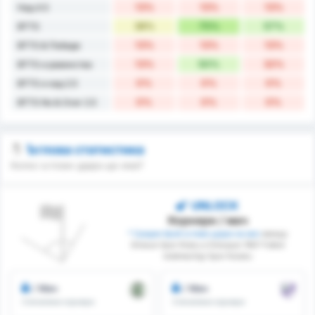
13%
13%
13%
Над 4.5
38%
75%
57%
BTTS
13%
13%
13%
BTTS & Победи
13%
50%
32%
BTTS и равенства
0%
0%
0%
BTTS и над 2.5
0%
0%
0%
BTTS No & Over 2.5
Ъглова статистика
Колко ъглови удара ще има?
UNLOCK
Корнери / мач
* Среден брой ъглови удари на мач
между
Giresun Spor Klubu и Orduspor 1967 Futbol
Isletmeciligi Spor Kulubu
/ Мач
/ Мач
Спечелени корнери
Спечелени корнери