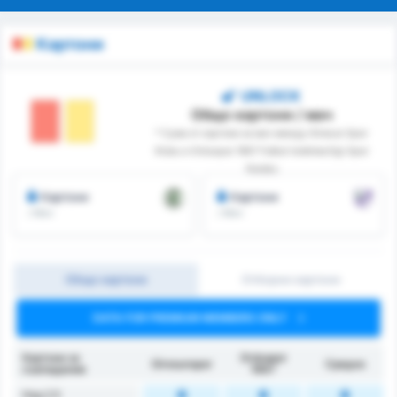
Картони
UNLOCK
Общо картони / мач
* Сума от картони за мач между Giresun Spor
Klubu и Orduspor 1967 Futbol Isletmeciligi Spor
Kulubu
Картони
Картони
/ Мач
/ Мач
Общо картони
Отборни картони
DATA FOR PREMIUM MEMBERS ONLY
Картони за
Orduspor
Giresunspor
Средно
съвпадение
1967
Над 2.5