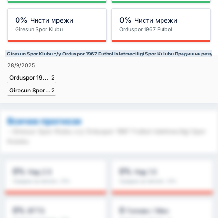
0%
0%
Чисти мрежи
Чисти мрежи
Giresun Spor Klubu
Orduspor 1967 Futbol
Isletmeciligi Spor Kulubu
Giresun Spor Klubu с/у Orduspor 1967 Futbol Isletmeciligi Spor Kulubu Предишни резул
28/9/2025
Orduspor 1967 Futbol Isletmeciligi Spor Kulubu
2
Giresun Spor Klubu
2
Всички прогнози
- Giresun Spor Klubu с/у Orduspor 1967 Futbol Isletmeciligi Spor
Kulubu
0%
0%
Над 2.5
Над 1.5
Средно за лигата : 0%
Средно за лигата : 0%
0%
0
BTTS
Голове / Мач