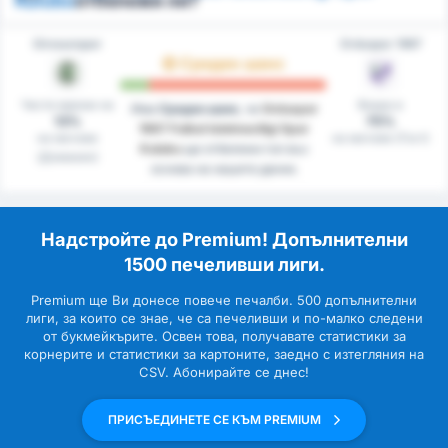
Kulubu
отбележи ли?
Giresunspor
Orduspor 1967
Среден шанс
Чисти мрежи на
Вкара в
Има
Среден шанс
, че
Orduspor
13%
75%
1967 Futbol Isletmeciligi Spor
на мачове
на мачове (Гост)
Kulubu
ще отбележи гол въз
(Домакин)
основа на нашите данни.
Надстройте до Premium! Допълнителни
1500 печеливши лиги.
Premium ще Ви донесе повече печалби. 500 допълнителни
лиги, за които се знае, че са печеливши и по-малко следени
от букмейкърите. Освен това, получавате статистики за
корнерите и статистики за картоните, заедно с изтегляния на
CSV. Абонирайте се днес!
ПРИСЪЕДИНЕТЕ СЕ КЪМ PREMIUM