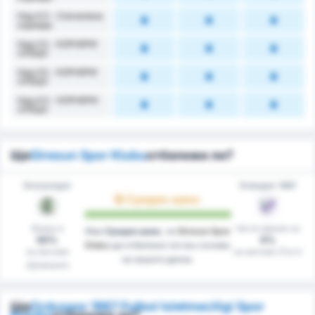
Над 4.5 - Спечелени
корнери
Над 2.5 - КОРНЕРИ
СРЕЩУ
Над 3.5 - КОРНЕРИ
СРЕЩУ
Над 4.5 - КОРНЕРИ
СРЕЩУ
Ще
Giresun Spor Klubu
отбележи ли?
Giresunspor
Orduspor 1967
Среден шанс
Вкара в
Чисти мрежи на
Има
Среден шанс
, че
Giresun Spor
50%
0%
Klubu
ще отбележи гол въз основа
на мачове
на мачове (Гост)
на нашите данни.
(Домакин)
Ще
Orduspor 1967 Futbol Isletmeciligi Spor