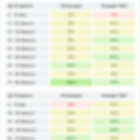
До 10 минути
Giresunspor
Orduspor 1967
6%
2%
0 - 10 мин
8%
10%
11 - 20 минути
8%
10%
21 - 30 Минути
8%
14%
31 - 40 Минути
10%
12%
41 - 50 Минути
6%
20%
51 - 60 Минути
14%
8%
61 - 70 Минути
12%
8%
71 - 80 Минути
28%
14%
71 - 80 Минути
До 15 минути
Giresunspor
Orduspor 1967
8%
10%
0 - 15 мин
14%
12%
16 - 30 минути
14%
22%
31 - 45 Минути
10%
24%
46 - 60 Минути
20%
14%
61 - 75 Минути