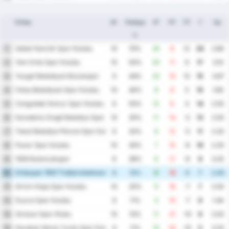
Отбор
Иг
Победа
ЗГ
ПГ
ГР
Т
Ср.
%
Sebat Genclik Spor Kulubu
1
10
70%
20
8
12
24
2.80
Yeni Ordu Spor Kulubu
2
10
50%
20
11
9
17
3.10
Yozgat Belediyesi Bozokspor
3
9
44%
23
10
13
15
3.67
Fatsa Belediyesi Spor Kulubu
4
10
40%
8
8
0
15
1.60
Zonguldak Komur Spor Kulubu
5
8
50%
12
8
4
14
2.50
Karadeniz Eregli Belediye Spor Kulubu
6
10
30%
11
14
-3
13
2.50
Tokat Belediye Plevne Spor Kulubu
7
9
33%
9
12
-3
11
2.33
Pazar Spor Kulubu
8
10
30%
7
15
-8
10
2.20
1926 Bulancakspor
9
8
38%
9
17
-8
9
3.25
Orduspor 1967 Futbol Isletmeciligi Spor Kulubu
10
8
13%
8
13
-5
7
2.63
Artvin Hopa Spor Kulubu
11
10
20%
9
16
-7
7
2.50
Duzce Spor Kulubu
12
9
11%
3
10
-7
6
1.44
Giresun Spor Klubu
13
10
10%
11
21
-10
6
3.20
Karabuk Idman Yurdu Spor Kulubu
14
9
11%
10
20
-10
5
3.33