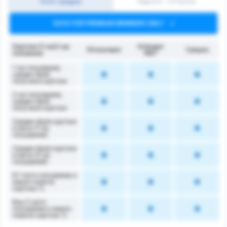
1ч/2ч средно
Над 0,5 ~ 3 (1ч/2ч)
DATA FOR PREMIUM MEMBERS ONLY
Картони (1-ва/2-ра
Orduspor
Giresunspor
Средно
половина)
1967
1-во полувреме,
среден брой
получени картони
2-ро полувреме,
среден брой
получени картони
Среден брой картони
в мача (1-во
полувреме)
Среден брой картони
в мача (2-ро
полувреме)
В 1-вото полувреме е
имало повече
картони %
Във 2-рото
полувреме е имало
повече картони %