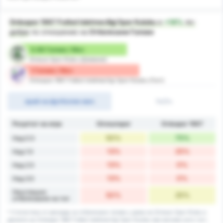
Orduspor 1967 Futbol Isletmeciligi Spor Kulubu
е
+14%
по-
добре
по отношение на
Отбелязани Голове
0.88 Голове / Мач
Giresun Spor Klubu (Домакин)
1 Голове / Мач
Orduspor 1967 Futbol Isletmeciligi Spor Kulubu (Гост)
край на футболен мач
1ч/2ч
Резултат на игра
Giresunspor
Orduspor 1967
50%
75%
Над 0.5
13%
25%
Над 1.5
13%
0%
Над 2.5
13%
0%
Над 3.5
Неуспешно
50%
25%
отбелязване на гол
* Статистика от рекорда за отбелязани голове у дома на Giresun Spor Klubu и
данните на Orduspor 1967 Futbol Isletmeciligi Spor Kulubu при мачове като гост.