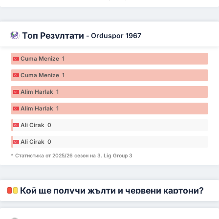
Топ Резултати
-
Orduspor 1967
Cuma Menize 1
Cuma Menize 1
Alim Harlak 1
Alim Harlak 1
Ali Cirak 0
Ali Cirak 0
* Статистика от 2025/26 сезон на 3. Lig Group 3
Кой ще получи жълти и червени картони?