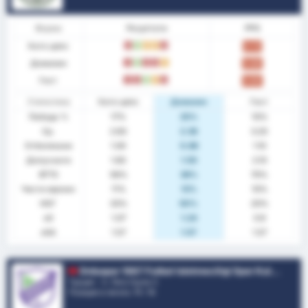
Форма
Резултати
PPG
Като цяло
З
П
P
P
З
0.72
Домакин
З
П
З
З
P
0.88
Гост
З
З
П
P
З
0.60
Статистика
Като цяло
Домакин
Гост
Победа %
17%
25%
10%
Ср.
2.83
2.38
3.20
Отбелязани
1.00
0.88
1.10
Допуснати
1.83
1.50
2.10
BTTS
56%
38%
70%
Чисти мрежи
11%
13%
10%
НОГ
33%
50%
20%
xG
1.07
1.24
0.9
xGA
1.57
1.57
1.57
Orduspor 1967 Futbol Isletmeciligi Spor Kulubu
Турция - 3. Лига Група 3
Позиция в лигата.
11
/ 16