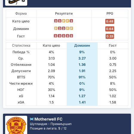
Форма
Резултати
PPG
Като цяло
З
З
P
P
З
0.48
Домакин
P
З
З
P
P
0.64
Гост
З
З
З
З
З
0.33
Статистика
Като цяло
Домакин
Гост
Победа %
4%
9%
0%
Ср.
3.13
3.27
3.00
Отбелязани
1.04
1.36
0.75
Допуснати
2.09
1.91
2.25
BTTS
70%
91%
50%
Чисти мрежи
4%
0%
8%
НОГ
30%
9%
50%
xG
1.14
1.27
1.02
xGA
1.5
1.41
1.58
Motherwell FC
Шутландия - Премиършип
Позиция в лигата.
5
/ 12