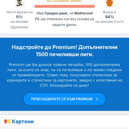
Среден шанс
Чисти мрежи на
Вкара в
Има
Среден шанс
, че
Motherwell
0%
64%
FC
ще отбележи гол въз основа на
на мачове
на мачове (Гост)
нашите данни.
(Домакин)
Надстройте до Premium! Допълнителни
1500 печеливши лиги.
Premium ще Ви донесе повече печалби. 500 допълнителни
лиги, за които се знае, че са печеливши и по-малко следени
от букмейкърите. Освен това, получавате статистики за
корнерите и статистики за картоните, заедно с изтегляния на
CSV. Абонирайте се днес!
ПРИСЪЕДИНЕТЕ СЕ КЪМ PREMIUM
Картони