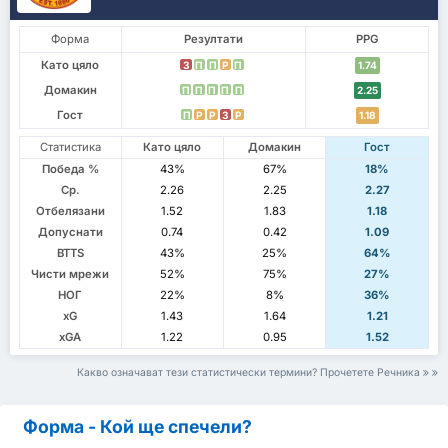
Форма
Резултати
PPG
Като цяло
З
П
П
P
П
1.74
Домакин
П
П
П
П
П
2.25
Гост
П
P
P
З
P
1.18
Статистика
Като цяло
Домакин
Гост
Победа %
43%
67%
18%
Ср.
2.26
2.25
2.27
Отбелязани
1.52
1.83
1.18
Допуснати
0.74
0.42
1.09
BTTS
43%
25%
64%
Чисти мрежи
52%
75%
27%
НОГ
22%
8%
36%
xG
1.43
1.64
1.21
xGA
1.22
0.95
1.52
Какво означават тези статистически термини? Прочетете Речника
Форма - Кой ще спечели?