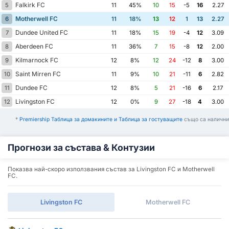
Falkirk FC
5
11
45%
10
15
-5
16
2.27
Motherwell FC
6
11
18%
13
12
1
13
2.27
Dundee United FC
7
11
18%
15
19
-4
12
3.09
Aberdeen FC
8
11
36%
7
15
-8
12
2.00
Kilmarnock FC
9
12
8%
12
24
-12
8
3.00
Saint Mirren FC
10
11
9%
10
21
-11
6
2.82
Dundee FC
11
12
8%
5
21
-16
6
2.17
Livingston FC
12
12
0%
9
27
-18
4
3.00
*
Premiership Таблица за домакините и Таблица за гостуващите
също са налични
Прогнози за състава & Контузии
Показва най-скоро използвания състав за Livingston FC и Motherwell
FC.
Livingston FC
Motherwell FC