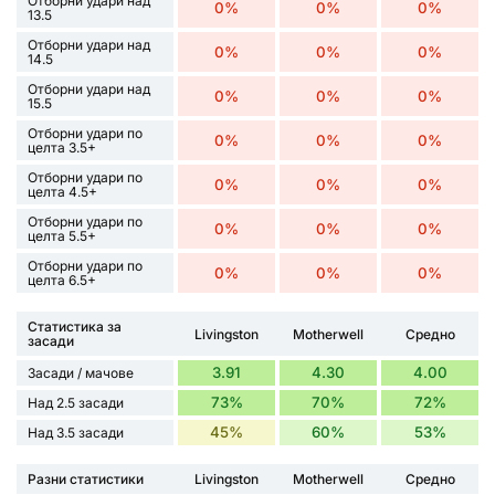
Отборни удари над
0%
0%
0%
13.5
Отборни удари над
0%
0%
0%
14.5
Отборни удари над
0%
0%
0%
15.5
Отборни удари по
0%
0%
0%
целта 3.5+
Отборни удари по
0%
0%
0%
целта 4.5+
Отборни удари по
0%
0%
0%
целта 5.5+
Отборни удари по
0%
0%
0%
целта 6.5+
Статистика за
Livingston
Motherwell
Средно
засади
3.91
4.30
4.00
Засади / мачове
73%
70%
72%
Над 2.5 засади
45%
60%
53%
Над 3.5 засади
Разни статистики
Livingston
Motherwell
Средно