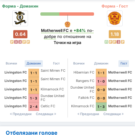
Форма - Домакин
Форма - Гост
Motherwell FC
е
+84%
по-
0.64
1.18
добре
по отношение на
P
З
З
P
P
П
P
P
З
P
Точки на игра
Всички
Домакин
Гост
Всички
Домакин
Гост
Saint Mirren FC
Livingston FC
Hibernian FC
Motherwell FC
1 - 1
1 - 1
Saint Mirren FC
Livingston FC
Rangers FC
Motherwell FC
1 - 1
1 - 0
Dundee United
Livingston FC
Kilmarnock FC
Motherwell FC
1 - 1
0 - 0
FC
Dundee United
Livingston FC
Falkirk FC
Motherwell FC
1 - 3
0 - 0
FC
Livingston FC
Celtic FC
Kilmarnock FC
Motherwell FC
2 - 4
1 - 3
Предходни
Следващи
Предходни
Следващи
Отбелязани голове