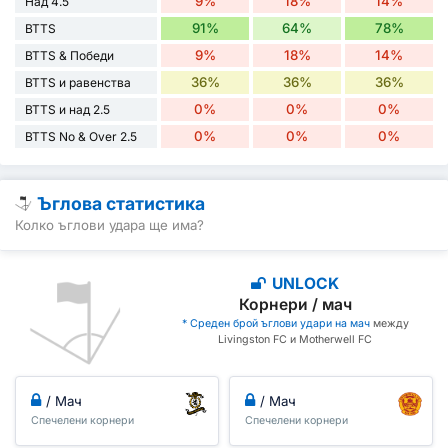
9%
18%
14%
Над 4.5
91%
64%
78%
BTTS
9%
18%
14%
BTTS & Победи
36%
36%
36%
BTTS и равенства
0%
0%
0%
BTTS и над 2.5
0%
0%
0%
BTTS No & Over 2.5
Ъглова статистика
Колко ъглови удара ще има?
UNLOCK
Корнери / мач
* Среден брой ъглови удари на мач
между
Livingston FC и Motherwell FC
/ Мач
/ Мач
Спечелени корнери
Спечелени корнери