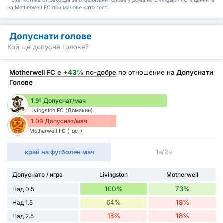
* Статистика от рекорда за отбелязани голове у дома на Livingston FC и данните
на Motherwell FC при мачове като гост.
Допуснати голове
Кой ще допусне голове?
Motherwell FC
е
+43%
по-добре
по отношение на
Допуснати
Голове
1.91 Допуснат/мач
Livingston FC (Домакин)
1.09 Допуснат/мач
Motherwell FC (Гост)
край на футболен мач
1ч/2ч
Допуснато / игра
Livingston
Motherwell
100%
73%
Над 0.5
64%
18%
Над 1.5
18%
18%
Над 2.5