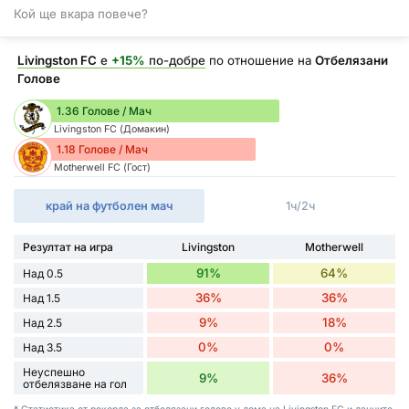
Кой ще вкара повече?
Livingston FC
е
+15%
по-добре
по отношение на
Отбелязани
Голове
1.36 Голове / Мач
Livingston FC (Домакин)
1.18 Голове / Мач
Motherwell FC (Гост)
край на футболен мач
1ч/2ч
Резултат на игра
Livingston
Motherwell
91%
64%
Над 0.5
36%
36%
Над 1.5
9%
18%
Над 2.5
0%
0%
Над 3.5
Неуспешно
9%
36%
отбелязване на гол