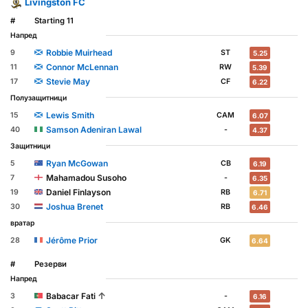
Livingston FC
#
Starting 11
Напред
Robbie Muirhead
9
ST
5.25
Connor McLennan
11
RW
5.39
Stevie May
17
CF
6.22
Полузащитници
Lewis Smith
15
CAM
6.07
Samson Adeniran Lawal
40
-
4.37
Защитници
Ryan McGowan
5
CB
6.19
Mahamadou Susoho
7
-
6.35
Daniel Finlayson
19
RB
6.71
Joshua Brenet
30
RB
6.46
вратар
Jérôme Prior
28
GK
6.64
#
Резерви
Напред
↑
Babacar Fati
3
-
6.16