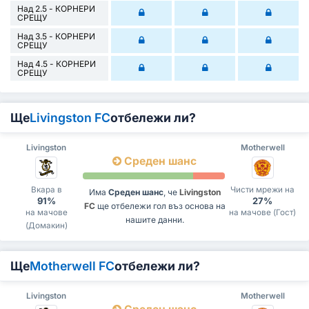
Над 2.5 - КОРНЕРИ
СРЕЩУ
Над 3.5 - КОРНЕРИ
СРЕЩУ
Над 4.5 - КОРНЕРИ
СРЕЩУ
Ще
Livingston FC
отбележи ли?
Livingston
Motherwell
Среден шанс
Вкара в
Чисти мрежи на
Има
Среден шанс
, че
Livingston
91%
27%
FC
ще отбележи гол въз основа на
на мачове
на мачове (Гост)
нашите данни.
(Домакин)
Ще
Motherwell FC
отбележи ли?
Livingston
Motherwell