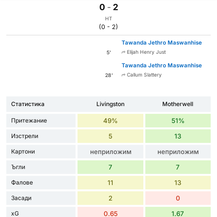
0
-
2
HT
(0 - 2)
Tawanda Jethro Maswanhise
Elijah Henry Just
5'
Tawanda Jethro Maswanhise
Callum Slattery
28'
Статистика
Livingston
Motherwell
Притежание
49%
51%
Изстрели
5
13
Картони
неприложим
неприложим
Ъгли
7
7
Фалове
11
13
Засади
2
0
xG
0.65
1.67