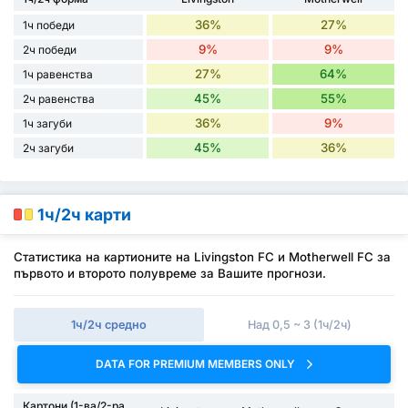
36%
27%
1ч победи
9%
9%
2ч победи
27%
64%
1ч равенства
45%
55%
2ч равенства
36%
9%
1ч загуби
45%
36%
2ч загуби
1ч/2ч карти
Статистика на картионите на Livingston FC и Motherwell FC за
първото и второто полувреме за Вашите прогнози.
1ч/2ч средно
Над 0,5 ~ 3 (1ч/2ч)
DATA FOR PREMIUM MEMBERS ONLY
Картони (1-ва/2-ра