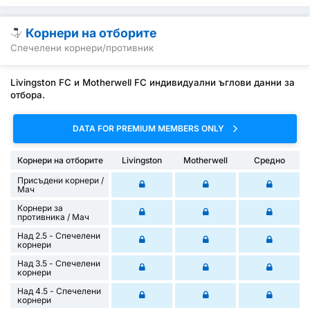
Корнери на отборите
Спечелени корнери/противник
Livingston FC и Motherwell FC индивидуални ъглови данни за
отбора.
DATA FOR PREMIUM MEMBERS ONLY
Корнери на отборите
Livingston
Motherwell
Средно
Присъдени корнери /
Mач
Корнери за
противника / Мач
Над 2.5 - Спечелени
корнери
Над 3.5 - Спечелени
корнери
Над 4.5 - Спечелени
корнери