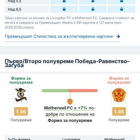
Над 5.5
Над 6,5
Общо картони за мачове за Livingston FC и Motherwell FC. Средната стойност за
лигата е средната за Премиършип. Имало е 591 картони в 137 мача през
2025/2026 сезона.
Премиършип Статистика за жълти/червени картони
Първо/Второ полувреме Победа-Равенство-
Загуба
Форма за
Форма за
полувреме
полувреме
Motherwell FC
е
+7%
по-
1.36
1.45
добре
по отношение на
Полувреме
Полувреме
Форма за полувреме
1ч/2ч форма
Livingston
Motherwell