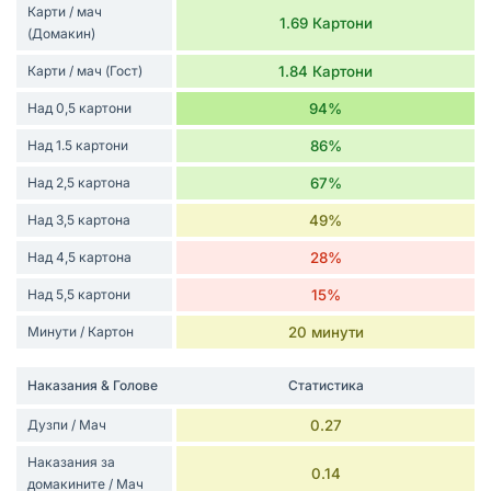
Карти / мач
1.69 Картони
(Домакин)
Карти / мач (Гост)
1.84 Картони
Над 0,5 картони
94%
Над 1.5 картони
86%
Над 2,5 картона
67%
Над 3,5 картона
49%
Над 4,5 картона
28%
Над 5,5 картони
15%
Минути / Картон
20 минути
Наказания & Голове
Статистика
Дузпи / Мач
0.27
Наказания за
0.14
домакините / Мач