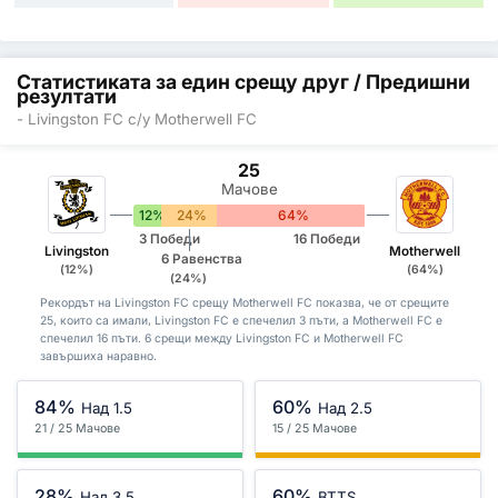
Статистиката за един срещу друг / Предишни
резултати
- Livingston FC с/у Motherwell FC
25
Мачове
12%
24%
64%
3 Победи
16 Победи
Livingston
Motherwell
6 Равенства
(12%)
(64%)
(24%)
Рекордът на Livingston FC срещу Motherwell FC показва, че от срещите
25, които са имали, Livingston FC е спечелил 3 пъти, а Motherwell FC е
спечелил 16 пъти. 6 срещи между Livingston FC и Motherwell FC
завършиха наравно.
84%
60%
Над 1.5
Над 2.5
21 / 25 Мачове
15 / 25 Мачове
28%
60%
Над 3.5
BTTS