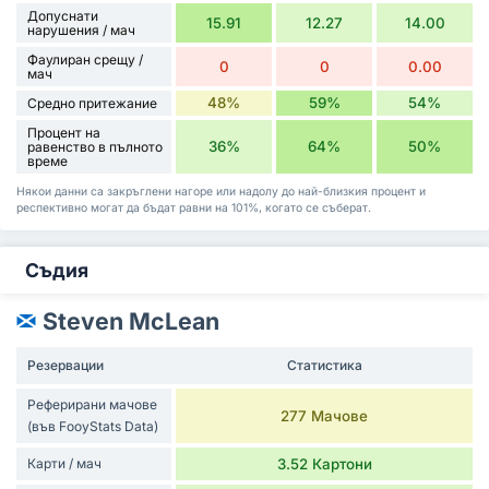
Допуснати
15.91
12.27
14.00
нарушения / мач
Фаулиран срещу /
0
0
0.00
мач
48%
59%
54%
Средно притежание
Процент на
36%
64%
50%
равенство в пълното
време
Някои данни са закръглени нагоре или надолу до най-близкия процент и
респективно могат да бъдат равни на 101%, когато се съберат.
Съдия
Steven McLean
Резервации
Статистика
Реферирани мачове
277 Мачове
(във FooyStats Data)
Карти / мач
3.52 Картони