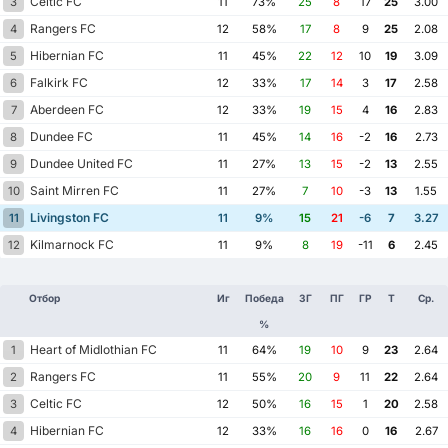
Celtic FC
3
11
73%
25
8
17
25
3.00
Rangers FC
4
12
58%
17
8
9
25
2.08
Hibernian FC
5
11
45%
22
12
10
19
3.09
Falkirk FC
6
12
33%
17
14
3
17
2.58
Aberdeen FC
7
12
33%
19
15
4
16
2.83
Dundee FC
8
11
45%
14
16
-2
16
2.73
Dundee United FC
9
11
27%
13
15
-2
13
2.55
Saint Mirren FC
10
11
27%
7
10
-3
13
1.55
Livingston FC
11
11
9%
15
21
-6
7
3.27
Kilmarnock FC
12
11
9%
8
19
-11
6
2.45
Отбор
Иг
Победа
ЗГ
ПГ
ГР
Т
Ср.
%
Heart of Midlothian FC
1
11
64%
19
10
9
23
2.64
Rangers FC
2
11
55%
20
9
11
22
2.64
Celtic FC
3
12
50%
16
15
1
20
2.58
Hibernian FC
4
12
33%
16
16
0
16
2.67