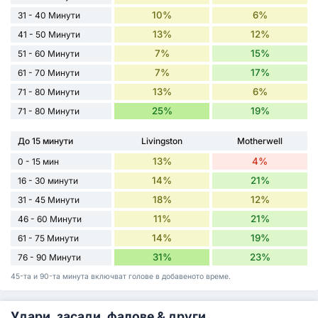
10%
6%
31 - 40 Минути
13%
12%
41 - 50 Минути
7%
15%
51 - 60 Минути
7%
17%
61 - 70 Минути
13%
6%
71 - 80 Минути
25%
19%
71 - 80 Минути
До 15 минути
Livingston
Motherwell
13%
4%
0 - 15 мин
14%
21%
16 - 30 минути
18%
12%
31 - 45 Минути
11%
21%
46 - 60 Минути
14%
19%
61 - 75 Минути
31%
23%
76 - 90 Минути
45-та и 90-та минута включват голове в добавеното време.
Удари, засади, фалове & други