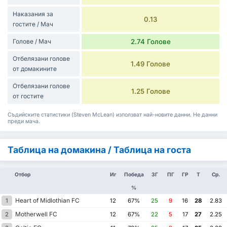
Наказания за
0.13
гостите / Мач
Голове / Мач
2.74 Голове
Отбелязани голове
1.49 Голове
от домакините
Отбелязани голове
1.25 Голове
от гостите
Съдийските статистики (Steven McLean) използват най-новите данни. Не данни
преди мача.
Таблица на домакина / Таблица на госта
Отбор
Иг
Победа
ЗГ
ПГ
ГР
Т
Ср.
%
Heart of Midlothian FC
1
12
67%
25
9
16
28
2.83
Motherwell FC
2
12
67%
22
5
17
27
2.25