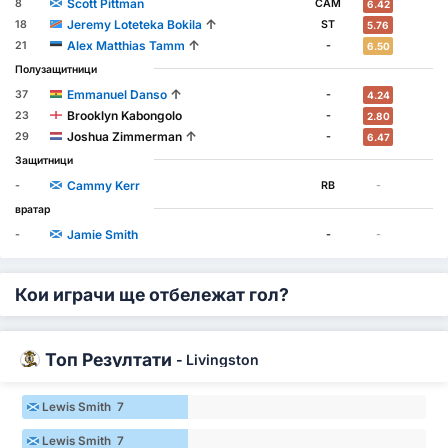
Scott Pittman
8
CAM
6.42
↑
Jeremy Loteteka Bokila
18
ST
5.76
↑
Alex Matthias Tamm
21
-
6.50
Полузащитници
↑
Emmanuel Danso
37
-
4.24
Brooklyn Kabongolo
23
-
2.80
↑
Joshua Zimmerman
29
-
6.47
Защитници
Cammy Kerr
-
RB
-
вратар
Jamie Smith
-
-
-
Кои играчи ще отбележат гол?
Топ Резултати
-
Livingston
Lewis Smith 7
Lewis Smith 7