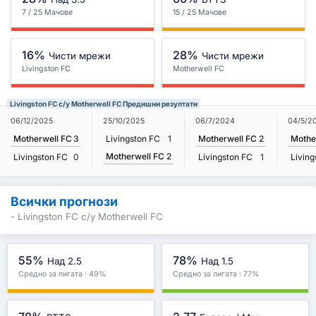
7 / 25 Мачове
15 / 25 Мачове
16%
28%
Чисти мрежи
Чисти мрежи
Livingston FC
Motherwell FC
Livingston FC с/у Motherwell FC Предишни резултати
06/12/2025
25/10/2025
06/7/2024
04/5/2
Motherwell FC
3
Livingston FC
1
Motherwell FC
2
Mothe
Motherwell FC
2
Livingston FC
0
Livingston FC
1
Living
Всички прогнози
- Livingston FC с/у Motherwell FC
55%
78%
Над 2.5
Над 1.5
Средно за лигата : 49%
Средно за лигата : 77%