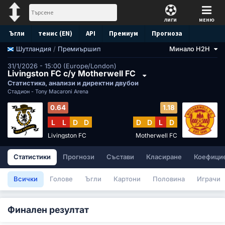
ЛИГИ
МЕНЮ
Ъгли
тенис (EN)
API
Премиум
Прогноза
/
Премиършип
Минало H2H
Шутландия
31/1/2026 - 15:00 (Europe/London)
Livingston FC с/у Motherwell FC
Статистика, анализи и директни двубои
Стадион -
Tony Macaroni Arena
0.64
1.18
L
L
D
D
D
D
L
D
Livingston FC
Motherwell FC
Статистики
Прогнози
Състави
Класиране
Коефици
Всички
Голове
Ъгли
Картони
Половина
Играчи
Финален резултат