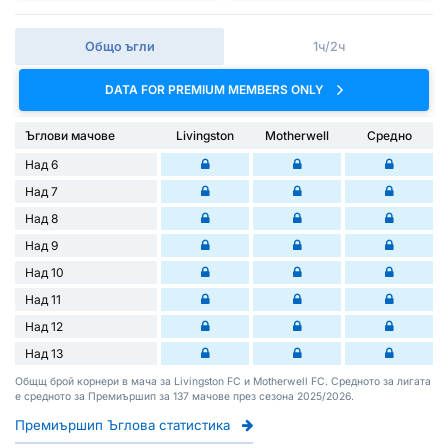
Общо ъгли
1ч/2ч
DATA FOR PREMIUM MEMBERS ONLY
Ъглови мачове
Livingston
Motherwell
Средно
Над 6
Над 7
Над 8
Над 9
Над 10
Над 11
Над 12
Над 13
Общщ брой корнери в мача за Livingston FC и Motherwell FC. Средното за лигата
е средното за Премиършип за 137 мачове през сезона 2025/2026.
Премиършип Ъглова статистика