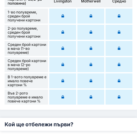
Livingston
Motherwell
Средно
половина)
1-во полувреме,
среден брой
получени картони
2-ро полувреме,
среден брой
получени картони
Среден брой картони
в мача (1-во
полувреме)
Среден брой картони
в мача (2-ро
полувреме)
В 1-вото полувреме е
имало повече
картони %
Във 2-рото
полувреме е имало
повече картони %
Кой ще отбележи първи?