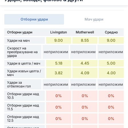
Отборни удари
Мач удари
Отборни удари
Livingston
Motherwell
Средно
9.00
8.55
9.00
Удари на мач
Скорост на
неприложим
неприложим
неприложим
преобразуване на
удара
5.18
4.45
5.00
Удари в целта / мач
Удари извън целта /
3.82
4.09
4.00
мач
Удари за
неприложим
неприложим
неприложим
отбелязан гол
Отборни удари над
0%
0%
0%
10.5
Отборни удари над
0%
0%
0%
11.5
Отборни удари над
0%
0%
0%
12.5