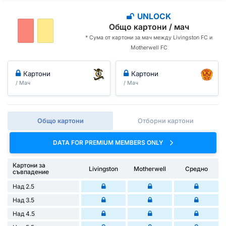
UNLOCK
Общо картони / мач
* Сума от картони за мач между Livingston FC и
Motherwell FC
Картони
Картони
/ Мач
/ Мач
Общо картони
Отборни картони
DATA FOR PREMIUM MEMBERS ONLY
Картони за
Livingston
Motherwell
Средно
съвпадение
Над 2.5
Над 3.5
Над 4.5