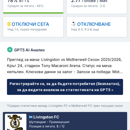
78%
2.77
BTTS
Голове / Мач
Средно за лигата : 49%
Средно за лигата : 2.6
ОТКЛЮЧИ СЕГА
ОТКЛЮЧВАНЕ
Над 1.5, първо полувреме
Над 8.5, 9.5 & още
/второ полувреме & още
GPT5 AI Анализ
Преглед за мача: Livingston vs Motherwell Сезон 2025/2026,
Кръг 24, стадион Tony Macaroni Arena. Статус на мача:
непълен. Ключови данни за залог - Залози за победа: Mot...
Регистрирайте се, за да бъдете потребител (безплатно),
за да видите анализа на статистиката на GPT5 »
*Средна статистика между Livingston FC и Motherwell FC през текущия сезон
Livingston FC
Шутландия - Премиършип
Позиция в лигата.
5
/ 12