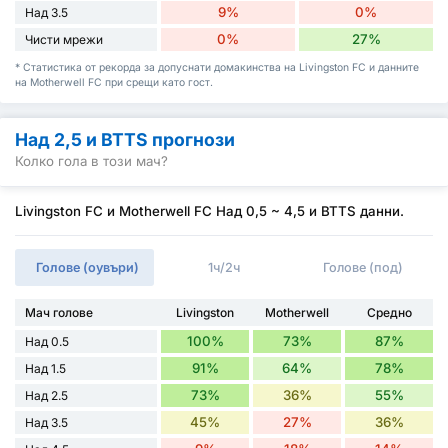
9%
0%
Над 3.5
0%
27%
Чисти мрежи
* Статистика от рекорда за допуснати домакинства на Livingston FC и данните
на Motherwell FC при срещи като гост.
Над 2,5 и BTTS прогнози
Колко гола в този мач?
Livingston FC и Motherwell FC Над 0,5 ~ 4,5 и BTTS данни.
Голове (оувъри)
1ч/2ч
Голове (под)
Мач голове
Livingston
Motherwell
Средно
100%
73%
87%
Над 0.5
91%
64%
78%
Над 1.5
73%
36%
55%
Над 2.5
45%
27%
36%
Над 3.5