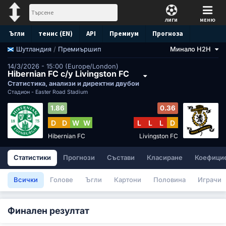
ЛИГИ
МЕНЮ
Ъгли
тенис (EN)
API
Премиум
Прогноза
/
Премиършип
Минало H2H
Шутландия
14/3/2026 - 15:00 (Europe/London)
Hibernian FC с/у Livingston FC
Статистика, анализи и директни двубои
Стадион -
Easter Road Stadium
1.86
0.36
D
D
W
W
L
L
L
D
Hibernian FC
Livingston FC
Статистики
Прогнози
Състави
Класиране
Коефици
Всички
Голове
Ъгли
Картони
Половина
Играчи
Финален резултат