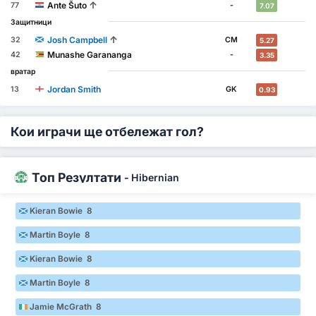
↑
Ante Šuto
77
-
7.07
Защитници
↑
Josh Campbell
32
CM
5.27
Munashe Garananga
42
-
3.35
вратар
Jordan Smith
13
GK
0.93
Кои играчи ще отбележат гол?
Топ Резултати
-
Hibernian
Kieran Bowie 8
Martin Boyle 8
Kieran Bowie 8
Martin Boyle 8
Jamie McGrath 8