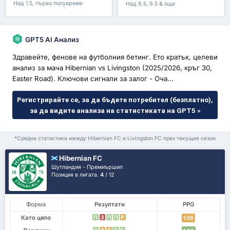
Над 1.5, първо полувреме
Над 8.5, 9.5 & още
/второ полувреме & още
GPT5 AI Анализ
Здравейте, фенове на футболния бетинг. Ето кратък, целеви
анализ за мача Hibernian vs Livingston (2025/2026, кръг 30,
Easter Road). Ключови сигнали за залог - Оча...
Регистрирайте се, за да бъдете потребител (безплатно),
за да видите анализа на статистиката на GPT5 »
*Средна статистика между Hibernian FC и Livingston FC през текущия сезон
Hibernian FC
Шутландия - Премиършип
Позиция в лигата.
4
/ 12
Форма
Резултати
PPG
Като цяло
П
З
П
П
P
1.59