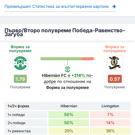
Премиършип Статистика за жълти/червени картони
Първо/Второ полувреме Победа-Равенство-
Загуба
Форма за
Форма за
полувреме
полувреме
Hibernian FC
е
+214%
по-
1.79
0.57
добре
по отношение на
Полувреме
Полувреме
Форма за полувреме
1ч/2ч форма
Hibernian
Livingston
50%
7%
1ч победи
50%
14%
2ч победи
29%
36%
1ч равенства