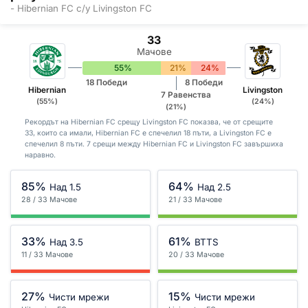
- Hibernian FC с/у Livingston FC
33
Мачове
55%
21%
24%
18 Победи
8 Победи
Hibernian
Livingston
7 Равенства
(55%)
(24%)
(21%)
Рекордът на Hibernian FC срещу Livingston FC показва, че от срещите
33, които са имали, Hibernian FC е спечелил 18 пъти, а Livingston FC е
спечелил 8 пъти. 7 срещи между Hibernian FC и Livingston FC завършиха
наравно.
85%
64%
Над 1.5
Над 2.5
28 / 33 Мачове
21 / 33 Мачове
33%
61%
Над 3.5
BTTS
11 / 33 Мачове
20 / 33 Мачове
27%
15%
Чисти мрежи
Чисти мрежи