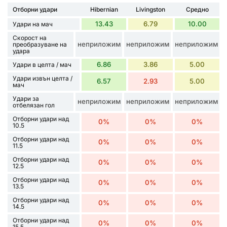
Отборни удари
Hibernian
Livingston
Средно
13.43
6.79
10.00
Удари на мач
Скорост на
неприложим
неприложим
неприложим
преобразуване на
удара
6.86
3.86
5.00
Удари в целта / мач
Удари извън целта /
6.57
2.93
5.00
мач
Удари за
неприложим
неприложим
неприложим
отбелязан гол
Отборни удари над
0%
0%
0%
10.5
Отборни удари над
0%
0%
0%
11.5
Отборни удари над
0%
0%
0%
12.5
Отборни удари над
0%
0%
0%
13.5
Отборни удари над
0%
0%
0%
14.5
Отборни удари над
0%
0%
0%
15.5