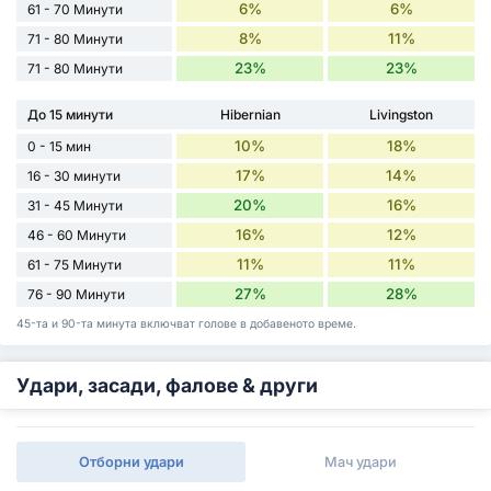
6%
6%
61 - 70 Минути
8%
11%
71 - 80 Минути
23%
23%
71 - 80 Минути
До 15 минути
Hibernian
Livingston
10%
18%
0 - 15 мин
17%
14%
16 - 30 минути
20%
16%
31 - 45 Минути
16%
12%
46 - 60 Минути
11%
11%
61 - 75 Минути
27%
28%
76 - 90 Минути
45-та и 90-та минута включват голове в добавеното време.
Удари, засади, фалове & други
Отборни удари
Мач удари