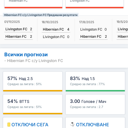
Hibernian FC
Livingston FC
Hibernian FC с/у Livingston FC Предишни резултати
01/11/2025
19/5/2
18/10/2025
17/8/2025
Livingston FC
2
Living
Hibernian FC
4
Livingston FC
0
Hibernian FC
2
Hibernian FC
2
Hiber
Livingston FC
0
Всички прогнози
- Hibernian FC с/у Livingston FC
57%
83%
Над 2.5
Над 1.5
Средно за лигата : 51%
Средно за лигата : 77%
54%
3.00
BTTS
Голове / Мач
Средно за лигата : 51%
Средно за лигата : 2.7
ОТКЛЮЧИ СЕГА
ОТКЛЮЧВАНЕ