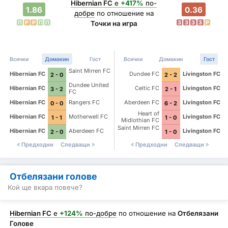
Hibernian FC
е
+417%
по-
1.86
0.36
добре
по отношение на
П
P
P
П
П
З
З
З
З
P
Точки на игра
Всички
Домакин
Гост
Всички
Домакин
Гост
Saint Mirren FC
Hibernian FC
Dundee FC
Livingston FC
2 - 0
2 - 2
Dundee United
Hibernian FC
Celtic FC
Livingston FC
3 - 2
2 - 1
FC
Hibernian FC
Rangers FC
Aberdeen FC
Livingston FC
0 - 0
6 - 2
Heart of
Hibernian FC
Motherwell FC
Livingston FC
1 - 1
1 - 0
Midlothian FC
Saint Mirren FC
Hibernian FC
Aberdeen FC
Livingston FC
2 - 0
1 - 0
Предходни
Следващи
Предходни
Следващи
Отбелязани голове
Кой ще вкара повече?
Hibernian FC
е
+124%
по-добре
по отношение на
Отбелязани
Голове