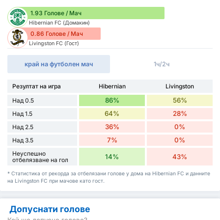
1.93 Голове / Мач
Hibernian FC (Домакин)
0.86 Голове / Мач
Livingston FC (Гост)
край на футболен мач
1ч/2ч
Резултат на игра
Hibernian
Livingston
86%
56%
Над 0.5
64%
28%
Над 1.5
36%
0%
Над 2.5
7%
0%
Над 3.5
Неуспешно
14%
43%
отбелязване на гол
* Статистика от рекорда за отбелязани голове у дома на Hibernian FC и данните
на Livingston FC при мачове като гост.
Допуснати голове
Кой ще допусне голове?