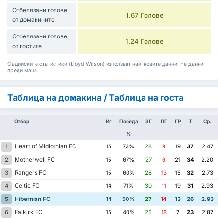
Отбелязани голове
1.67 Голове
от домакините
Отбелязани голове
1.24 Голове
от гостите
Съдийските статистики (Lloyd Wilson) използват най-новите данни. Не данни
преди мача.
Таблица на домакина / Таблица на госта
Отбор
Иг
Победа
ЗГ
ПГ
ГР
Т
Ср.
%
Heart of Midlothian FC
1
15
73%
28
9
19
37
2.47
Motherwell FC
2
15
67%
27
6
21
34
2.20
Rangers FC
3
15
60%
28
13
15
32
2.73
Celtic FC
4
14
71%
30
11
19
31
2.93
Hibernian FC
5
14
50%
27
14
13
26
2.93
Falkirk FC
6
15
40%
25
18
7
23
2.87