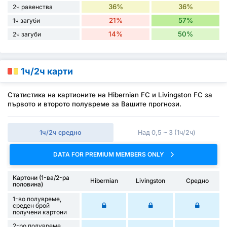
36%
36%
2ч равенства
21%
57%
1ч загуби
14%
50%
2ч загуби
1ч/2ч карти
Статистика на картионите на Hibernian FC и Livingston FC за
първото и второто полувреме за Вашите прогнози.
1ч/2ч средно
Над 0,5 ~ 3 (1ч/2ч)
DATA FOR PREMIUM MEMBERS ONLY
Картони (1-ва/2-ра
Hibernian
Livingston
Средно
половина)
1-во полувреме,
среден брой
получени картони
2-ро полувреме,