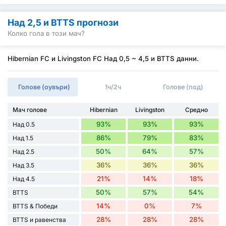
Над 2,5 и BTTS прогнози
Колко гола в този мач?
Hibernian FC и Livingston FC Над 0,5 ~ 4,5 и BTTS данни.
Голове (оувъри)
1ч/2ч
Голове (под)
Мач голове
Hibernian
Livingston
Средно
93%
93%
93%
Над 0.5
86%
79%
83%
Над 1.5
50%
64%
57%
Над 2.5
36%
36%
36%
Над 3.5
21%
14%
18%
Над 4.5
50%
57%
54%
BTTS
14%
0%
7%
BTTS & Победи
28%
28%
28%
BTTS и равенства