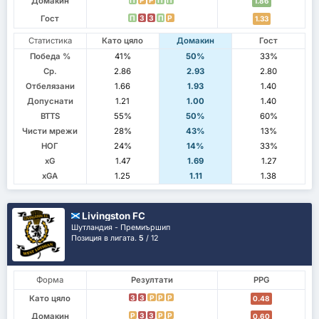
Домакин
П
P
P
П
П
1.86
Гост
П
З
З
П
P
1.33
Статистика
Като цяло
Домакин
Гост
Победа %
41%
50%
33%
Ср.
2.86
2.93
2.80
Отбелязани
1.66
1.93
1.40
Допуснати
1.21
1.00
1.40
BTTS
55%
50%
60%
Чисти мрежи
28%
43%
13%
НОГ
24%
14%
33%
xG
1.47
1.69
1.27
xGA
1.25
1.11
1.38
Livingston FC
Шутландия - Премиършип
Позиция в лигата.
5
/ 12
Форма
Резултати
PPG
Като цяло
З
З
P
P
P
0.48
Домакин
P
З
З
P
P
0.60