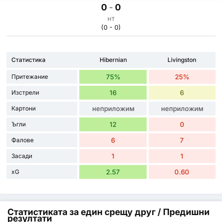
0
-
0
HT
(0 - 0)
Статистика
Hibernian
Livingston
Притежание
75%
25%
Изстрели
16
6
Картони
неприложим
неприложим
Ъгли
12
0
Фалове
6
7
Засади
1
1
xG
2.57
0.60
Статистиката за един срещу друг / Предишни
резултати