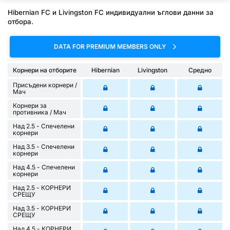
Hibernian FC и Livingston FC индивидуални ъглови данни за
отбора.
DATA FOR PREMIUM MEMBERS ONLY
Корнери на отборите
Hibernian
Livingston
Средно
Присъдени корнери /
Mач
Корнери за
противника / Мач
Над 2.5 - Спечелени
корнери
Над 3.5 - Спечелени
корнери
Над 4.5 - Спечелени
корнери
Над 2.5 - КОРНЕРИ
СРЕЩУ
Над 3.5 - КОРНЕРИ
СРЕЩУ
Над 4.5 - КОРНЕРИ