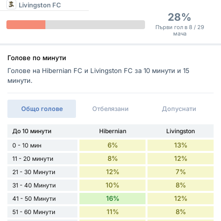
Livingston FC
28%
Първи гол в 8 / 29
мача
Голове по минути
Голове на Hibernian FC и Livingston FC за 10 минути и 15
минути.
Общо голове
Отбелязани
Допуснати
До 10 минути
Hibernian
Livingston
6%
13%
0 - 10 мин
8%
12%
11 - 20 минути
12%
7%
21 - 30 Минути
10%
8%
31 - 40 Минути
16%
12%
41 - 50 Минути
11%
8%
51 - 60 Минути