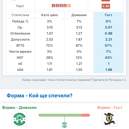
Гост
З
З
З
З
P
0.36
Статистика
Като цяло
Домакин
Гост
Победа %
3%
7%
0%
Ср.
3.10
3.13
3.07
Отбелязани
1.07
1.27
0.86
Допуснати
2.03
1.87
2.21
BTTS
72%
87%
57%
Чисти мрежи
3%
0%
7%
НОГ
28%
13%
43%
xG
1.11
1.21
1
xGA
1.61
1.55
1.68
Какво означават тези статистически термини? Прочетете Речника
Форма - Кой ще спечели?
Форма - Домакин
Форма - Гост