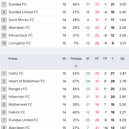
Dundee FC
7
14
43%
21
22
-1
21
3.07
Dundee United FC
8
15
27%
16
20
-4
18
2.40
Saint Mirren FC
9
14
29%
8
15
-7
17
1.64
Aberdeen FC
10
14
29%
22
20
2
16
3.00
Kilmarnock FC
11
14
21%
17
25
-8
12
3.00
Livingston FC
12
15
7%
19
28
-9
9
3.13
Отбор
Иг
Победа
ЗГ
ПГ
ГР
Т
Ср.
%
Celtic FC
1
15
53%
23
20
3
27
2.87
Heart of Midlothian FC
2
14
57%
24
15
9
26
2.79
Rangers FC
3
14
43%
23
12
11
25
2.50
Hibernian FC
4
15
33%
21
21
0
20
2.80
Motherwell FC
5
14
29%
21
14
7
19
2.50
Falkirk FC
6
14
43%
12
19
-7
19
2.21
Dundee United FC
7
14
21%
20
26
-6
15
3.29
Aberdeen FC
8
15
27%
7
21
-14
13
1.87