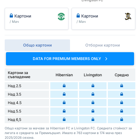
Livingston FC
Картони
Картони
/ Мач
/ Мач
Общо картони
Отборни картони
DATA FOR PREMIUM MEMBERS ONLY
Картони за
Hibernian
Livingston
Средно
съвпадение
Над 2.5
Над 3.5
Над 4.5
Над 5.5
Над 6,5
Общо картони за мачове за Hibernian FC и Livingston FC. Средната стойност за
лигата е средната за Премиършип. Имало е 763 картони в 174 мача през
2025/2026 сезона.