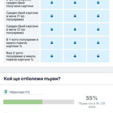
среден брой
получени картони
Среден брой картони
в мача (1-во
полувреме)
Среден брой картони
в мача (2-ро
полувреме)
В 1-вото полувреме е
имало повече
картони %
Във 2-рото
полувреме е имало
повече картони %
Кой ще отбележи първи?
Hibernian FC
55%
Първи гол в 16 / 29
мача