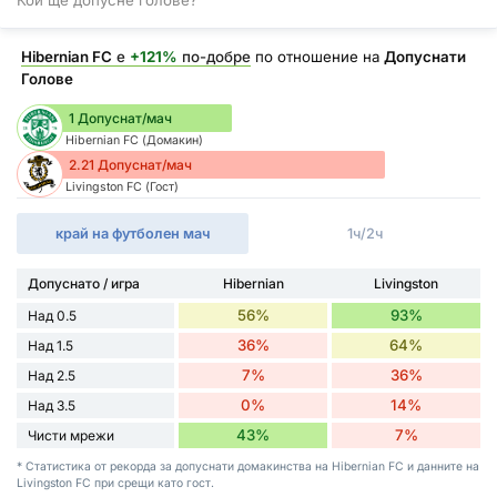
Hibernian FC
е
+121%
по-добре
по отношение на
Допуснати
Голове
1 Допуснат/мач
Hibernian FC (Домакин)
2.21 Допуснат/мач
Livingston FC (Гост)
край на футболен мач
1ч/2ч
Допуснато / игра
Hibernian
Livingston
56%
93%
Над 0.5
36%
64%
Над 1.5
7%
36%
Над 2.5
0%
14%
Над 3.5
43%
7%
Чисти мрежи
* Статистика от рекорда за допуснати домакинства на Hibernian FC и данните на
Livingston FC при срещи като гост.