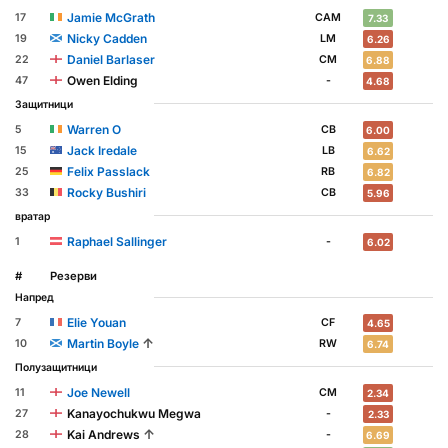
Jamie McGrath
17
CAM
7.33
Nicky Cadden
19
LM
6.26
Daniel Barlaser
22
CM
6.88
Owen Elding
47
-
4.68
Защитници
Warren O
5
CB
6.00
Jack Iredale
15
LB
6.62
Felix Passlack
25
RB
6.82
Rocky Bushiri
33
CB
5.96
вратар
Raphael Sallinger
1
-
6.02
#
Резерви
Напред
Elie Youan
7
CF
4.65
↑
Martin Boyle
10
RW
6.74
Полузащитници
Joe Newell
11
CM
2.34
Kanayochukwu Megwa
27
-
2.33
↑
Kai Andrews
28
-
6.69