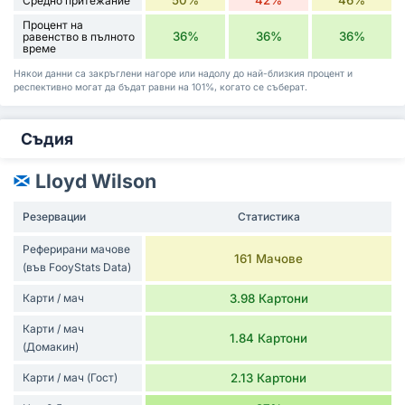
Средно притежание
Процент на
36%
36%
36%
равенство в пълното
време
Някои данни са закръглени нагоре или надолу до най-близкия процент и
респективно могат да бъдат равни на 101%, когато се съберат.
Съдия
Lloyd Wilson
Резервации
Статистика
Реферирани мачове
161 Мачове
(във FooyStats Data)
Карти / мач
3.98 Картони
Карти / мач
1.84 Картони
(Домакин)
Карти / мач (Гост)
2.13 Картони