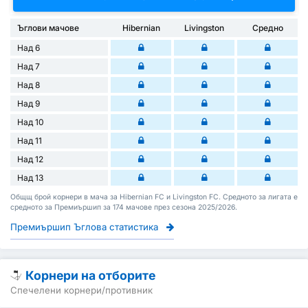
Ъглови мачове
Hibernian
Livingston
Средно
Над 6
Над 7
Над 8
Над 9
Над 10
Над 11
Над 12
Над 13
Общщ брой корнери в мача за Hibernian FC и Livingston FC. Средното за лигата е
средното за Премиършип за 174 мачове през сезона 2025/2026.
Премиършип Ъглова статистика
Корнери на отборите
Спечелени корнери/противник