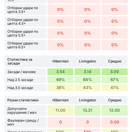
Отборни удари по
0%
0%
0%
целта 3.5+
Отборни удари по
0%
0%
0%
целта 4.5+
Отборни удари по
0%
0%
0%
целта 5.5+
Отборни удари по
0%
0%
0%
целта 6.5+
Статистика за
Hibernian
Livingston
Средно
засади
3.54
3.14
3.00
Засади / мачове
69%
64%
67%
Над 2.5 засади
38%
43%
41%
Над 3.5 засади
Разни статистики
Hibernian
Livingston
Средно
Допуснати
11.00
13.21
12.00
нарушения / мач
Фаулиран срещу /
0
0
0.00
мач
50%
42%
46%