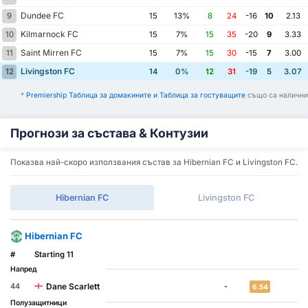
Dundee FC
9
15
13%
8
24
-16
10
2.13
Kilmarnock FC
10
15
7%
15
35
-20
9
3.33
Saint Mirren FC
11
15
7%
15
30
-15
7
3.00
Livingston FC
12
14
0%
12
31
-19
5
3.07
*
Premiership Таблица за домакините и Таблица за гостуващите
също са налични
Прогнози за състава & Контузии
Показва най-скоро използвания състав за Hibernian FC и Livingston FC.
Hibernian FC
Livingston FC
Hibernian FC
#
Starting 11
Напред
Dane Scarlett
44
-
6.54
Полузащитници