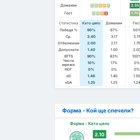
Домакин
2.33
П
П
P
P
П
Гост
1.75
П
П
P
З
Статистика
Като цяло
Домакин
Гос
Победа %
60%
67%
50
Ср.
3.40
3.17
3.7
Отбелязани
2.00
2.17
1.7
Допуснати
1.40
1.00
2.0
BTTS
90%
83%
100
Чисти
10%
17%
0%
мрежи
НОГ
0%
0%
0%
xG
1.46
1.40
1.5
xGA
1.25
1.25
1.2
Форма - Кой ще спечели?
Форма - Като цяло
2.10