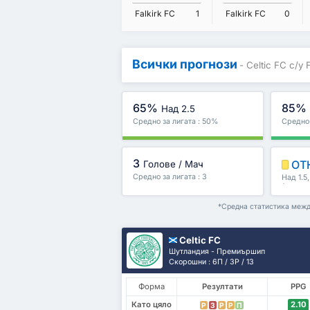
Falkirk FC
1
Falkirk FC
0
Всички прогнози
- Celtic FC с/у 
65%
85%
Над 2.5
Средно за лигата : 50%
Средно 
3
ОТ
Голове / Мач
Средно за лигата : 3
Над 1.5
/второ 
*Средна статистика между
Celtic FC
Шутландия - Премиършип
Скорошни : 6П / 3P / 1З
Форма
Резултати
PPG
Като цяло
2.10
P
З
P
P
П