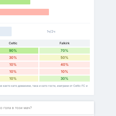
1ч/2ч
Celtic
Falkirk
90%
70%
30%
50%
10%
40%
10%
10%
10%
30%
 както като домакини, така и като гости, изиграни от Celtic FC и
о гола в този мач?