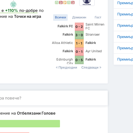
Премиър
П
З
P
П
З
C
е
+110%
по-добре
по
Премиър
ние на
Точки на игра
Всички
Домакин
Гост
Saint Mirren
Премиър
Falkirk FC
0 - 2
FC
Falkirk
Stranraer
3 - 0
Премиърш
Alloa Athletic
Falkirk
1 - 1
Премиър
Falkirk
Ayr United
0 - 1
Премиър
Edinburgh
Falkirk
0 - 5
City
Предходни
Следващи
ра повече?
шение на
Отбелязани Голове