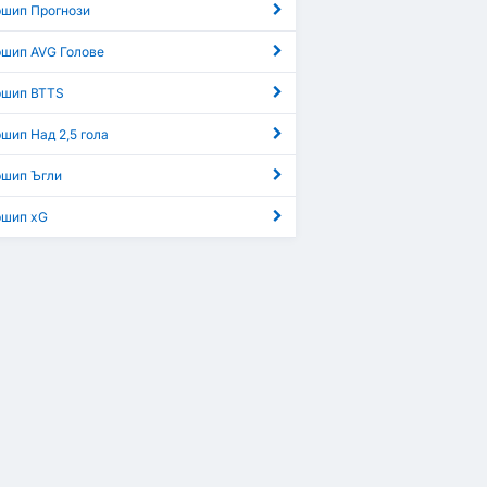
шип Прогнози
шип AVG Голове
шип BTTS
ип Над 2,5 гола
шип Ъгли
шип xG