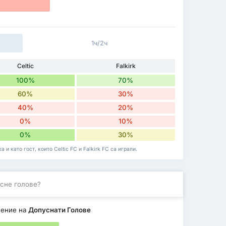
1ч/2ч
Celtic
Falkirk
100%
70%
60%
30%
40%
20%
0%
10%
0%
30%
и като гост, които Celtic FC и Falkirk FC са играли.
сне голове?
шение на
Допуснати Голове