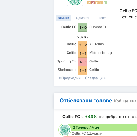
P
З
P
P
П
Celtic F
отноше
Всички
Домакин
Гост
Celtic FC
Dundee FC
1 - 0
2026
Celtic
AC Milan
2 - 2
Celtic
Middlesbrough
1 - 1
Sporting CP
Celtic
4 - 1
Shelbourne
Celtic
1 - 1
Предходни
Следващи
Отбелязани голове
Кой ще вка
Celtic FC
е
+43%
по-добре
по отно
2 Голове / Мач
Celtic FC (Домакин)