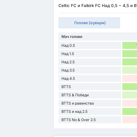
Celtic FC и Falkirk FC Над 0,5 ~ 4,5 и
Голове (оувъри)
Мач голове
Над 0.5
Над 1.5
Над 2.5
Над 3.5
Над 4.5
BTTS
BTTS & Победи
BTTS и равенства
BTTS и над 2.5
BTTS No & Over 2.5