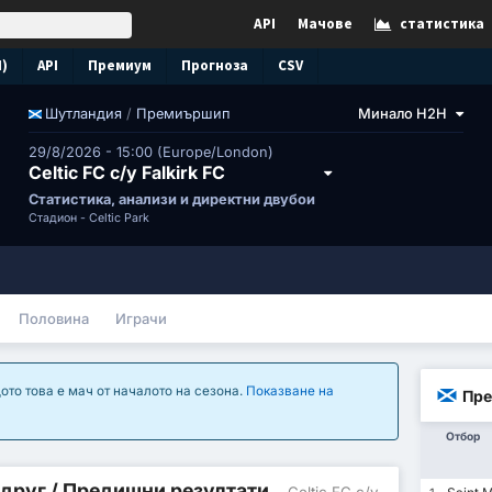
API
Мачове
статистика
N)
API
Премиум
Прогноза
CSV
/
Премиършип
Минало H2H
Шутландия
29/8/2026 - 15:00 (Europe/London)
Celtic FC с/у Falkirk FC
Статистика, анализи и директни двубои
Стадион -
Celtic Park
Половина
Играчи
ото това е мач от началото на сезона.
Показване на
Пре
Отбор
 друг / Предишни резултати
- Celtic FC с/у