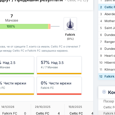
Saint M
1
Celtic 
2
Aberde
3
7
Мачове
Mother
4
100%
0%
0%
Saint J
5
Falkirk
Dundee
6
(0%)
Ranger
7
зва, че от срещите 7, които са имали, Celtic FC е спечелил 7
Dundee
8
ещи между Celtic FC и Falkirk FC завършиха наравно.
Heart o
9
%
57%
Над 2.5
Над 3.5
Hibern
10
7 Мачове
4 / 7 Мачове
Kilmar
11
Falkirk
12
%
0%
Чисти мрежи
Чисти мрежи
c FC
Falkirk FC
Ко
Пазар
14/1/2026
29/10/2025
15/8/2025
22/9/20
Celtic 
Falkirk FC
0
Celtic FC
4
Celtic FC
4
Celtic 
Falkirk