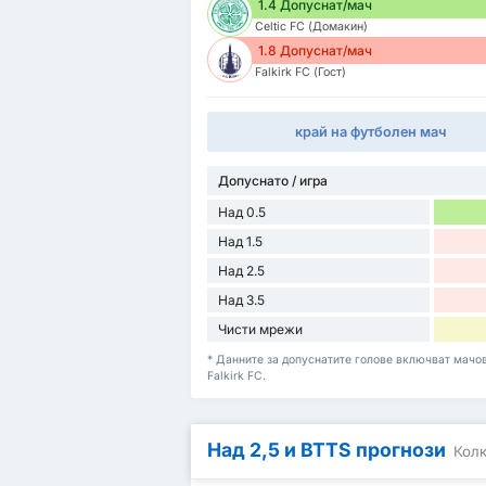
1.4 Допуснат/мач
Celtic FC (Домакин)
1.8 Допуснат/мач
Falkirk FC (Гост)
край на футболен мач
Допуснато / игра
Над 0.5
Над 1.5
Над 2.5
Над 3.5
Чисти мрежи
* Данните за допуснатите голове включват мачове
Falkirk FC.
Над 2,5 и BTTS прогнози
Колк