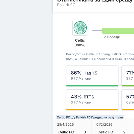
Falkirk FC
7 Победи
Celtic
(100%)
Рекордът на Celtic FC срещу Falkirk FC пока
пъти, а Falkirk FC е спечелил 0 пъти. 0 ср
86%
71
Над 1.5
6 / 7 Мачове
5 / 
43%
57
BTTS
3 / 7 Мачове
Celti
Celtic FC с/у Falkirk FC Предишни резултати
25/4/2026
01/2/2026
Celtic FC
3
Celtic FC
2