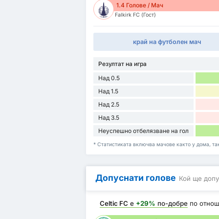
1.4 Голове / Мач
Falkirk FC (Гост)
край на футболен мач
Резултат на игра
Над 0.5
Над 1.5
Над 2.5
Над 3.5
Неуспешно отбелязване на гол
* Статистиката включва мачове както у дома, така 
Допуснати голове
Кой ще допу
Celtic FC
е
+29%
по-добре
по отно