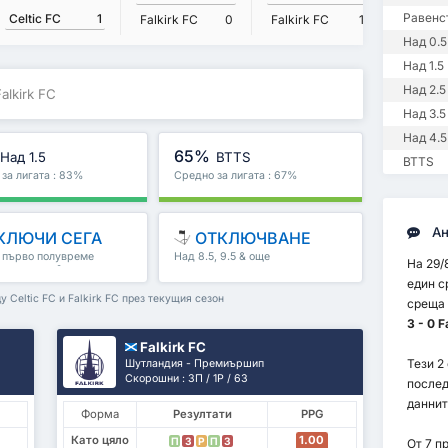
Равенс
Celtic FC
1
Falkirk FC
0
Falkirk FC
1
Falkirk
Над 0.5
Над 1.5
Над 2.5
Falkirk FC
Над 3.5
Над 4.5
65%
Над 1.5
BTTS
BTTS
за лигата : 83%
Средно за лигата : 67%
Ан
КЛЮЧИ СЕГА
ОТКЛЮЧВАНЕ
, първо полувреме
Над 8.5, 9.5 & още
На 29/
полувреме & още
един с
 Celtic FC и Falkirk FC през текущия сезон
среща 
3 - 0 F
Falkirk FC
Тези 2
Шутландия - Премиършип
Скорошни : 3П / 1P / 6З
послед
даннит
Форма
Резултати
PPG
Като цяло
1.00
П
З
P
П
З
От 7 п