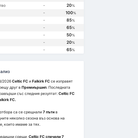
-
20
тво
 FC
2
Falkirk FC
0
%
-
100
%
-
85
%
-
65
%
-
50
%
-
20
%
-
65
%
ализ
8/2026
Celtic FC
и
Falkirk FC
се изправят
рещу друг в
Премиършип
. Последната
завърши със следния резултат:
Celtic FC
alkirk FC.
 отбора са се срещнали
7 пъти
в
ните няколко сезона въз основа на
е, които имаме за тях.
редишни срещи,
Celtic FC спечели 7