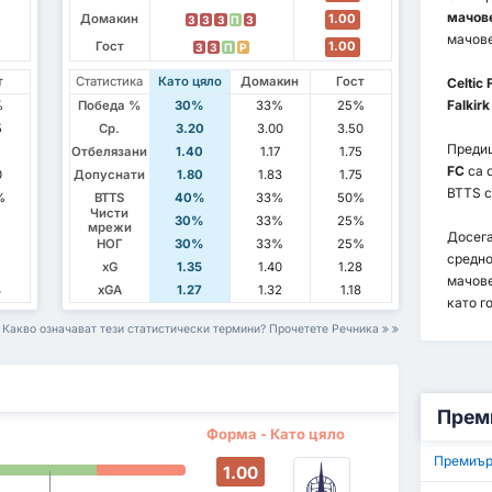
мачов
Домакин
1.00
З
З
З
П
З
мачове
Гост
1.00
З
З
П
P
т
Статистика
Като цяло
Домакин
Гост
Celtic 
Falkirk
%
Победа %
30%
33%
25%
5
Ср.
3.20
3.00
3.50
Преди
5
Отбелязани
1.40
1.17
1.75
FC
са 
0
Допуснати
1.80
1.83
1.75
BTTS с
%
BTTS
40%
33%
50%
Чисти
30%
33%
25%
мрежи
Досега
НОГ
30%
33%
25%
средн
5
xG
1.35
1.40
1.28
мачов
4
xGA
1.27
1.32
1.18
като го
Какво означават тези статистически термини? Прочетете Речника
Прем
Форма - Като цяло
Премиър
1.00