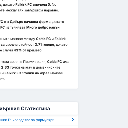
е
, докато
Falkirk FC спечели 0
. No
те между тях завършиха наравно.
FC
е в
Добъро начална форма
, докато
 FC
изпълняват
Много добро навън
.
шните мачове между
Celtic FC
и
Falkirk
със средна стойност
3.71 голове
, докато
е случи
43%
от времето.
 този сезон в Премиършип,
Celtic FC
има
о
2.33 точки на мач
в домакинските
е и
Falkirk FC 1 точки на игра
в мачове
ст.
иършип Статистика
шип Ръководство за формуляри