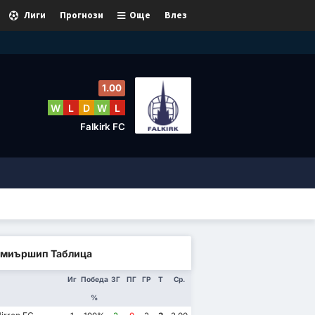
Лиги
Прогнози
Още
Влез
1.00
W
L
D
W
L
Falkirk FC
миършип Таблица
Иг
Победа
ЗГ
ПГ
ГР
Т
Ср.
%