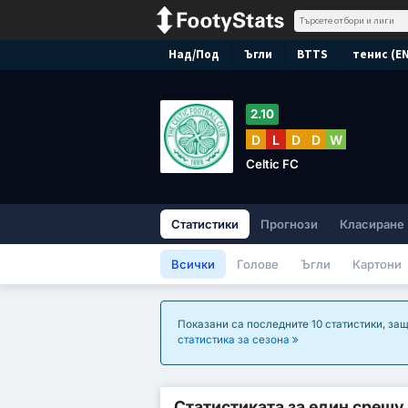
Над/Под
Ъгли
BTTS
тенис (E
2.10
D
L
D
D
W
Celtic FC
Статистики
Прогнози
Класиране
Всички
Голове
Ъгли
Картони
Показани са последните 10 статистики, защ
статистика за сезона
Статистиката за един срещу