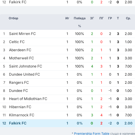
Falkirk FC
12
1
0%
0
2
-2
0
2.00
Отбор
Иг
Победа
ЗГ
ПГ
ГР
Т
Ср.
%
Saint Mirren FC
1
1
100%
2
0
2
3
2.00
Celtic FC
2
1
100%
1
0
1
3
1.00
Aberdeen FC
3
1
100%
2
1
1
3
3.00
Motherwell FC
4
1
100%
2
1
1
3
3.00
Saint Johnstone FC
5
1
100%
4
3
1
3
7.00
Dundee United FC
6
1
0%
1
1
0
1
2.00
Rangers FC
7
1
0%
1
1
0
1
2.00
Dundee FC
8
1
0%
0
1
-1
0
1.00
Heart of Midlothian FC
9
1
0%
1
2
-1
0
3.00
Hibernian FC
10
1
0%
1
2
-1
0
3.00
Kilmarnock FC
11
1
0%
3
4
-1
0
7.00
Falkirk FC
12
1
0%
0
2
-2
0
2.00
*
Premiership Form Table
също е наличен