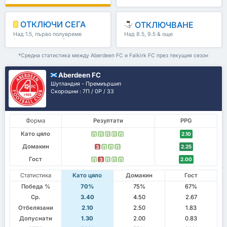
ОТКЛЮЧИ СЕГА
ОТКЛЮЧВАНЕ
Над 1.5, първо полувреме
Над 8.5, 9.5 & още
/второ полувреме & още
*Средна статистика между Aberdeen FC и Falkirk FC през текущия сезон
Aberdeen FC
Шутландия - Премиършип
Скорошни : 7П / 0P / 3З
Форма
Резултати
PPG
Като цяло
2.10
П
П
П
П
П
Домакин
2.25
З
П
П
П
Гост
2.00
П
З
П
П
П
Статистика
Като цяло
Домакин
Гост
Победа %
70%
75%
67%
Ср.
3.40
4.50
2.67
Отбелязани
2.10
2.50
1.83
Допуснати
1.30
2.00
0.83