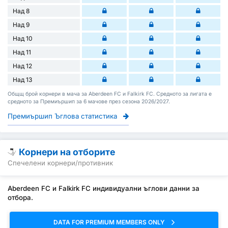
Над 8
Над 9
Над 10
Над 11
Над 12
Над 13
Общщ брой корнери в мача за Aberdeen FC и Falkirk FC. Средното за лигата е
средното за Премиършип за 6 мачове през сезона 2026/2027.
Премиършип Ъглова статистика
Корнери на отборите
Спечелени корнери/противник
Aberdeen FC и Falkirk FC индивидуални ъглови данни за
отбора.
DATA FOR PREMIUM MEMBERS ONLY