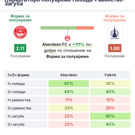
Загуба
Форма за
Форма за
полувреме
полувреме
Aberdeen FC
е
+111%
по-
2.11
1.00
добре
по отношение на
Полувреме
Полувреме
Форма за полувреме
1ч/2ч форма
Aberdeen
Falkirk
67%
30%
1ч победи
44%
40%
2ч победи
11%
10%
1ч равенства
33%
20%
2ч равенства
22%
60%
1ч загуби
22%
40%
2ч загуби