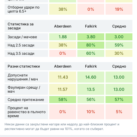
Отборни удари по
38%
0%
19%
целта 6.5+
Статистика за
Aberdeen
Falkirk
Средно
засади
1.88
3.80
3.00
Засади / мачове
38%
80%
59%
Над 2.5 засади
0%
60%
30%
Над 3.5 засади
Разни статистики
Aberdeen
Falkirk
Средно
Допуснати
11.43
14.60
13.00
нарушения / мач
Фаулиран срещу /
11.57
13.5
13.00
мач
58%
56%
57%
Средно притежание
Процент на
0%
10%
5%
равенство в пълното
време
Някои данни са закръглени нагоре или надолу до най-близкия процент и
респективно могат да бъдат равни на 101%, когато се съберат.