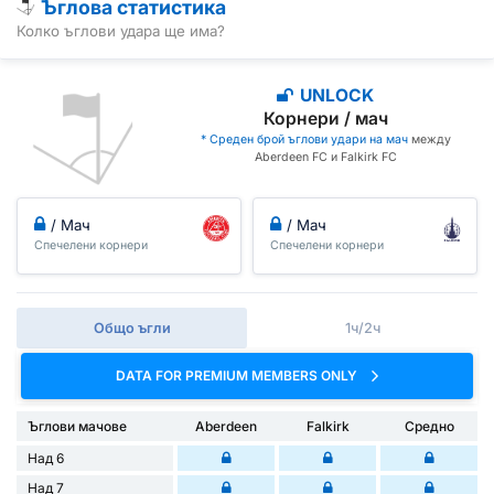
Ъглова статистика
Колко ъглови удара ще има?
UNLOCK
Корнери / мач
* Среден брой ъглови удари на мач
между
Aberdeen FC и Falkirk FC
/ Мач
/ Мач
Спечелени корнери
Спечелени корнери
Общо ъгли
1ч/2ч
DATA FOR PREMIUM MEMBERS ONLY
Ъглови мачове
Aberdeen
Falkirk
Средно
Над 6
Над 7