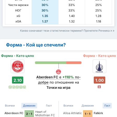
Чисти мрежи
30%
33%
25%
НОГ
30%
33%
25%
xG
1.35
1.40
1.28
xGA
1.27
1.32
1.18
Какво означават тези статистически термини? Прочетете Речника
Форма - Кой ще спечели?
Форма - Като цяло
Форма - Като цяло
Aberdeen FC
е
+110%
по-
2.10
1.00
добре
по отношение на
З
Точки на игра
П
П
П
П
П
Всички
Домакин
Гост
Всички
Домакин
Гост
Heart of
Aberdeen FC
Alloa Athletic
Falkirk
2 - 1
1 - 1
Midlothian FC