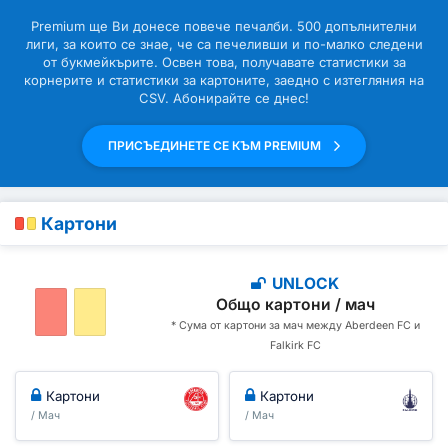
Premium ще Ви донесе повече печалби. 500 допълнителни
лиги, за които се знае, че са печеливши и по-малко следени
от букмейкърите. Освен това, получавате статистики за
корнерите и статистики за картоните, заедно с изтегляния на
CSV. Абонирайте се днес!
ПРИСЪЕДИНЕТЕ СЕ КЪМ PREMIUM
Картони
UNLOCK
Общо картони / мач
* Сума от картони за мач между Aberdeen FC и
Falkirk FC
Картони
Картони
/ Мач
/ Мач