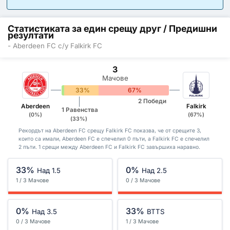
Статистиката за един срещу друг / Предишни
резултати
- Aberdeen FC с/у Falkirk FC
3
Мачове
0%
33%
67%
2 Победи
Aberdeen
Falkirk
1 Равенства
(0%)
(67%)
(33%)
Рекордът на Aberdeen FC срещу Falkirk FC показва, че от срещите 3,
които са имали, Aberdeen FC е спечелил 0 пъти, а Falkirk FC е спечелил
2 пъти. 1 срещи между Aberdeen FC и Falkirk FC завършиха наравно.
33%
0%
Над 1.5
Над 2.5
1 / 3 Мачове
0 / 3 Мачове
0%
33%
Над 3.5
BTTS
0 / 3 Мачове
1 / 3 Мачове