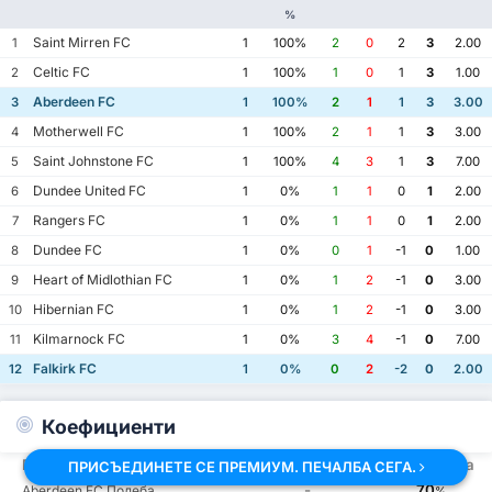
%
Saint Mirren FC
1
1
100%
2
0
2
3
2.00
Celtic FC
2
1
100%
1
0
1
3
1.00
Aberdeen FC
3
1
100%
2
1
1
3
3.00
Motherwell FC
4
1
100%
2
1
1
3
3.00
Saint Johnstone FC
5
1
100%
4
3
1
3
7.00
Dundee United FC
6
1
0%
1
1
0
1
2.00
Rangers FC
7
1
0%
1
1
0
1
2.00
Dundee FC
8
1
0%
0
1
-1
0
1.00
Heart of Midlothian FC
9
1
0%
1
2
-1
0
3.00
Hibernian FC
10
1
0%
1
2
-1
0
3.00
Kilmarnock FC
11
1
0%
3
4
-1
0
7.00
Falkirk FC
12
1
0%
0
2
-2
0
2.00
Коефициенти
Пазар
Коефициенти
Статистика
ПРИСЪЕДИНЕТЕ СЕ ПРЕМИУМ. ПЕЧАЛБА СЕГА.
-
70
Aberdeen FC Подеба
%