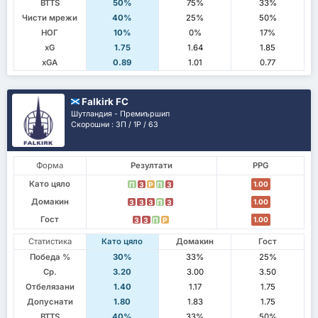
BTTS
50%
75%
33%
Чисти мрежи
40%
25%
50%
НОГ
10%
0%
17%
xG
1.75
1.64
1.85
xGA
0.89
1.01
0.77
Falkirk FC
Шутландия - Премиършип
Скорошни : 3П / 1P / 6З
Форма
Резултати
PPG
Като цяло
1.00
П
З
P
П
З
Домакин
1.00
З
З
З
П
З
Гост
1.00
З
З
П
P
Статистика
Като цяло
Домакин
Гост
Победа %
30%
33%
25%
Ср.
3.20
3.00
3.50
Отбелязани
1.40
1.17
1.75
Допуснати
1.80
1.83
1.75
BTTS
40%
33%
50%