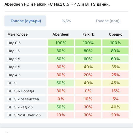
Aberdeen FC и Falkirk FC Над 0,5 ~ 4,5 и BTTS данни.
Голове (оувъри)
1ч/2ч
Голове (под)
Мач голове
Aberdeen
Falkirk
Средно
100%
100%
100%
Над 0.5
80%
80%
80%
Над 1.5
60%
60%
60%
Над 2.5
30%
40%
35%
Над 3.5
30%
20%
25%
Над 4.5
50%
40%
45%
BTTS
30%
0%
15%
BTTS & Победи
0%
10%
5%
BTTS и равенства
50%
30%
40%
BTTS и над 2.5
10%
30%
20%
BTTS No & Over 2.5