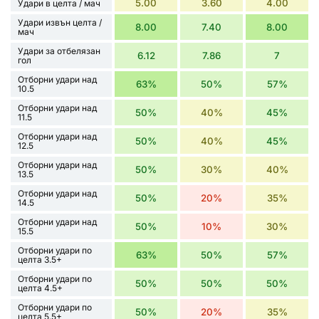
5.00
3.60
4.00
Удари в целта / мач
Удари извън целта /
8.00
7.40
8.00
мач
Удари за отбелязан
6.12
7.86
7
гол
Отборни удари над
63%
50%
57%
10.5
Отборни удари над
50%
40%
45%
11.5
Отборни удари над
50%
40%
45%
12.5
Отборни удари над
50%
30%
40%
13.5
Отборни удари над
50%
20%
35%
14.5
Отборни удари над
50%
10%
30%
15.5
Отборни удари по
63%
50%
57%
целта 3.5+
Отборни удари по
50%
50%
50%
целта 4.5+
Отборни удари по
50%
20%
35%
целта 5.5+