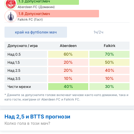
1.3 Допуснат/мач
Aberdeen FC (Домакин)
1.8 Допуснат/мач
Falkirk FC (Гост)
край на футболен мач
1ч/2ч
Допуснато / игра
Aberdeen
Falkirk
60%
70%
Над 0.5
20%
50%
Над 1.5
20%
40%
Над 2.5
10%
10%
Над 3.5
40%
30%
Чисти мрежи
* Данните за допуснатите голове включват мачове както като домакини, така и
като гости, изиграни от Aberdeen FC и Falkirk FC.
Над 2,5 и BTTS прогнози
Колко гола в този мач?