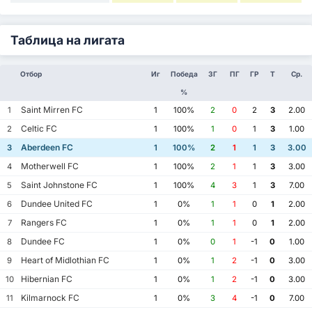
Таблица на лигата
Отбор
Иг
Победа
ЗГ
ПГ
ГР
Т
Ср.
%
Saint Mirren FC
1
1
100%
2
0
2
3
2.00
Celtic FC
2
1
100%
1
0
1
3
1.00
Aberdeen FC
3
1
100%
2
1
1
3
3.00
Motherwell FC
4
1
100%
2
1
1
3
3.00
Saint Johnstone FC
5
1
100%
4
3
1
3
7.00
Dundee United FC
6
1
0%
1
1
0
1
2.00
Rangers FC
7
1
0%
1
1
0
1
2.00
Dundee FC
8
1
0%
0
1
-1
0
1.00
Heart of Midlothian FC
9
1
0%
1
2
-1
0
3.00
Hibernian FC
10
1
0%
1
2
-1
0
3.00
Kilmarnock FC
11
1
0%
3
4
-1
0
7.00