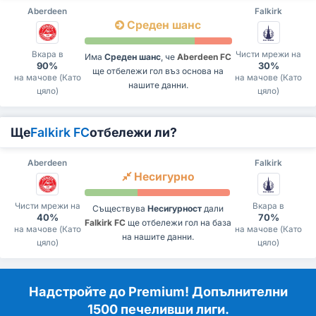
Aberdeen
Falkirk
Среден шанс
Вкара в
Чисти мрежи на
Има
Среден шанс
, че
Aberdeen FC
90%
30%
ще отбележи гол въз основа на
на мачове (Като
на мачове (Като
нашите данни.
цяло)
цяло)
Ще
Falkirk FC
отбележи ли?
Aberdeen
Falkirk
Несигурно
Чисти мрежи на
Вкара в
Съществува
Несигурност
дали
40%
70%
Falkirk FC
ще отбележи гол на база
на мачове (Като
на мачове (Като
на нашите данни.
цяло)
цяло)
Надстройте до Premium! Допълнителни
1500 печеливши лиги.