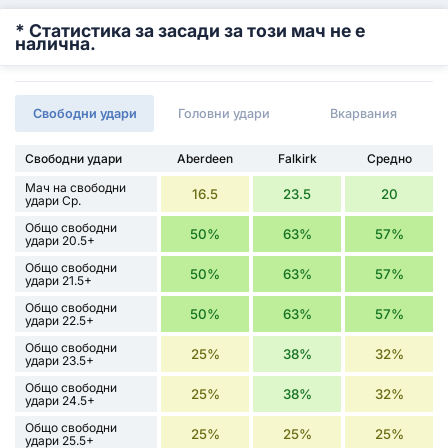
* Статистика за засади за този мач не е
налична.
Свободни удари
Головни удари
Вкарвания
Свободни удари
Aberdeen
Falkirk
Средно
Мач на свободни
16.5
23.5
20
удари Ср.
Общо свободни
50%
63%
57%
удари 20.5+
Общо свободни
50%
63%
57%
удари 21.5+
Общо свободни
50%
63%
57%
удари 22.5+
Общо свободни
25%
38%
32%
удари 23.5+
Общо свободни
25%
38%
32%
удари 24.5+
Общо свободни
25%
25%
25%
удари 25.5+