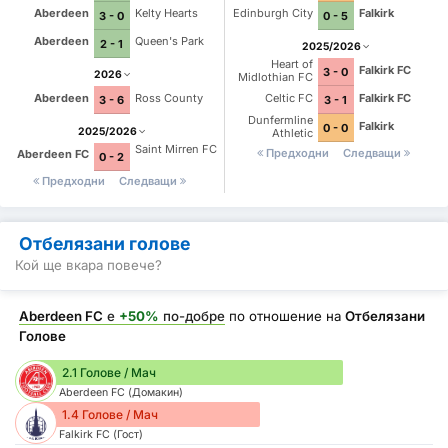
Aberdeen
Kelty Hearts
Edinburgh City
Falkirk
3 - 0
0 - 5
Aberdeen
Queen's Park
2 - 1
2025/2026
Heart of
Falkirk FC
3 - 0
2026
Midlothian FC
Aberdeen
Ross County
Celtic FC
Falkirk FC
3 - 6
3 - 1
Dunfermline
Falkirk
0 - 0
2025/2026
Athletic
Saint Mirren FC
Предходни
Следващи
Aberdeen FC
0 - 2
Предходни
Следващи
Отбелязани голове
Кой ще вкара повече?
Aberdeen FC
е
+50%
по-добре
по отношение на
Отбелязани
Голове
2.1 Голове / Мач
Aberdeen FC (Домакин)
1.4 Голове / Мач
Falkirk FC (Гост)