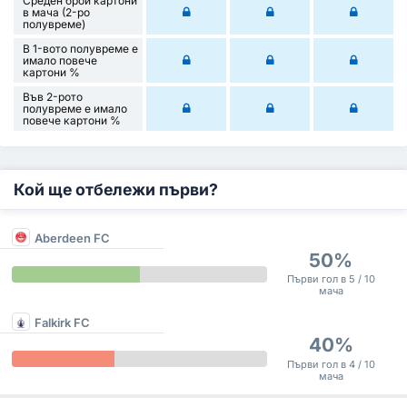
Среден брой картони
в мача (2-ро
полувреме)
В 1-вото полувреме е
имало повече
картони %
Във 2-рото
полувреме е имало
повече картони %
Кой ще отбележи първи?
Aberdeen FC
50%
Първи гол в 5 / 10
мача
Falkirk FC
40%
Първи гол в 4 / 10
мача