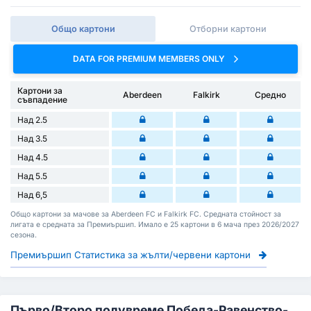
Общо картони
Отборни картони
DATA FOR PREMIUM MEMBERS ONLY
Картони за
Aberdeen
Falkirk
Средно
съвпадение
Над 2.5
Над 3.5
Над 4.5
Над 5.5
Над 6,5
Общо картони за мачове за Aberdeen FC и Falkirk FC. Средната стойност за
лигата е средната за Премиършип. Имало е 25 картони в 6 мача през 2026/2027
сезона.
Премиършип Статистика за жълти/червени картони
Първо/Второ полувреме Победа-Равенство-