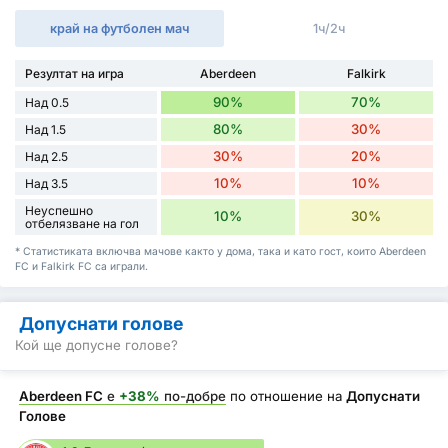
край на футболен мач
1ч/2ч
Резултат на игра
Aberdeen
Falkirk
90%
70%
Над 0.5
80%
30%
Над 1.5
30%
20%
Над 2.5
10%
10%
Над 3.5
Неуспешно
10%
30%
отбелязване на гол
* Статистиката включва мачове както у дома, така и като гост, които Aberdeen
FC и Falkirk FC са играли.
Допуснати голове
Кой ще допусне голове?
Aberdeen FC
е
+38%
по-добре
по отношение на
Допуснати
Голове