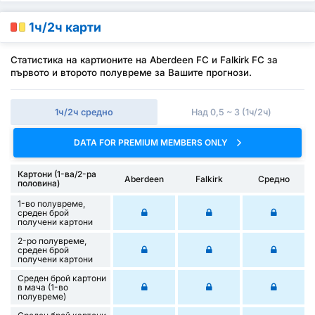
1ч/2ч карти
Статистика на картионите на Aberdeen FC и Falkirk FC за
първото и второто полувреме за Вашите прогнози.
1ч/2ч средно
Над 0,5 ~ 3 (1ч/2ч)
DATA FOR PREMIUM MEMBERS ONLY
Картони (1-ва/2-ра
Aberdeen
Falkirk
Средно
половина)
1-во полувреме,
среден брой
получени картони
2-ро полувреме,
среден брой
получени картони
Среден брой картони
в мача (1-во
полувреме)