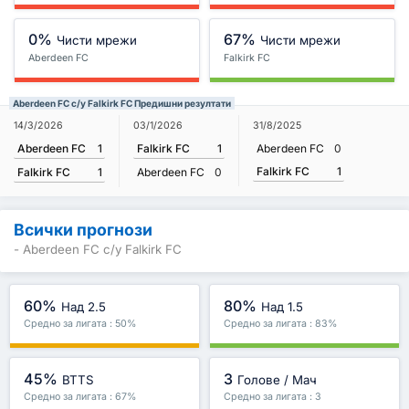
0%
67%
Чисти мрежи
Чисти мрежи
Aberdeen FC
Falkirk FC
Aberdeen FC с/у Falkirk FC Предишни резултати
14/3/2026
03/1/2026
31/8/2025
Aberdeen FC
1
Falkirk FC
1
Aberdeen FC
0
Falkirk FC
1
Falkirk FC
1
Aberdeen FC
0
Всички прогнози
- Aberdeen FC с/у Falkirk FC
60%
80%
Над 2.5
Над 1.5
Средно за лигата : 50%
Средно за лигата : 83%
45%
3
BTTS
Голове / Мач
Средно за лигата : 67%
Средно за лигата : 3