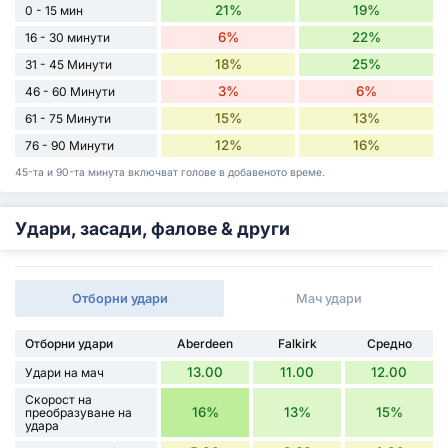
21%
19%
0 - 15 мин
6%
22%
16 - 30 минути
18%
25%
31 - 45 Минути
3%
6%
46 - 60 Минути
15%
13%
61 - 75 Минути
12%
16%
76 - 90 Минути
45-та и 90-та минута включват голове в добавеното време.
Удари, засади, фалове & други
Отборни удари
Мач удари
Отборни удари
Aberdeen
Falkirk
Средно
13.00
11.00
12.00
Удари на мач
Скорост на
16%
13%
15%
преобразуване на
удара