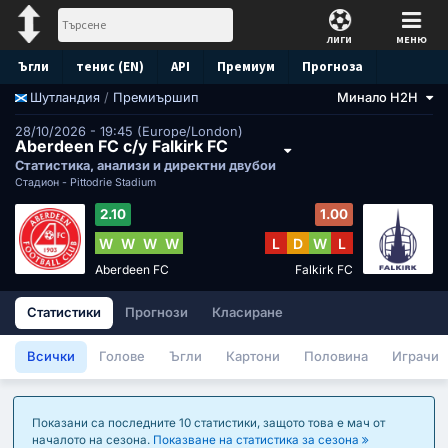
ЛИГИ
МЕНЮ
Ъгли
тенис (EN)
API
Премиум
Прогноза
/
Премиършип
Минало H2H
Шутландия
28/10/2026 - 19:45 (Europe/London)
Aberdeen FC с/у Falkirk FC
Статистика, анализи и директни двубои
Стадион -
Pittodrie Stadium
2.10
1.00
W
W
W
W
L
D
W
L
Aberdeen FC
Falkirk FC
Статистики
Прогнози
Класиране
Всички
Голове
Ъгли
Картони
Половина
Играчи
Показани са последните 10 статистики, защото това е мач от
началото на сезона.
Показване на статистика за сезона