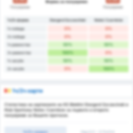
Форма за полувреме
Полувреме
Полувреме
1ч/2ч форма
Stargard Szczeciński
Noteć Czarnków
0%
0%
1ч победи
0%
0%
2ч победи
50%
50%
1ч равенства
100%
0%
2ч равенства
50%
50%
1ч загуби
0%
100%
2ч загуби
1ч/2ч карти
Статистика на картионите на KS Blekitni Stargard Szczecinski и
Klub Sportowy Notec Czarnkow за първото и второто
полувреме за Вашите прогнози.
1ч/2ч средно
Над 0,5 ~ 3 (1ч/2ч)