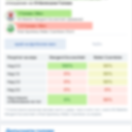
отношение на
Отбелязани Голове
1 Голове / Мач
KS Blekitni Stargard Szczecinski (Домакин)
1.5 Голове / Мач
Klub Sportowy Notec Czarnkow (Гост)
край на футболен мач
1ч/2ч
Резултат на игра
Stargard Szczeciński
Noteć Czarnków
100%
50%
Над 0.5
0%
50%
Над 1.5
0%
50%
Над 2.5
0%
0%
Над 3.5
Неуспешно
0%
50%
отбелязване на гол
* Статистиката включва мачове както у дома, така и като гост, които KS Blekitni
Stargard Szczecinski и Klub Sportowy Notec Czarnkow са играли.
Допуснати голове