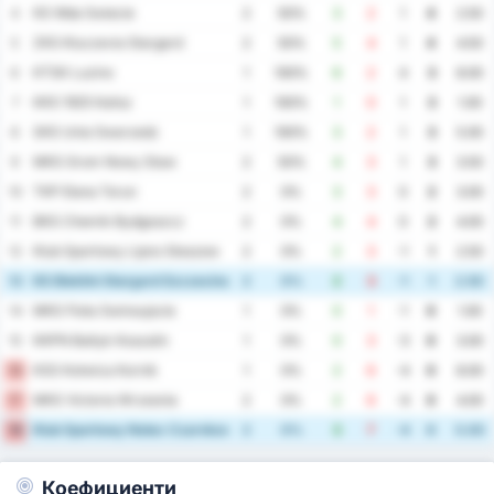
KS Wda Swiecie
4
2
50%
3
2
1
4
2.50
ZKS Kluczevia Stargard
5
2
50%
5
4
1
4
4.50
KTSK Luzino
6
1
100%
6
2
4
3
8.00
KKS 1925 Kalisz
7
1
100%
1
0
1
3
1.00
SKS Unia Swarzedz
8
1
100%
3
2
1
3
5.00
MKS Grom Nowy Staw
9
2
50%
4
3
1
3
3.50
TKP Elana Torun
10
2
0%
3
3
0
2
3.00
BKS Chemik Bydgoszcz
11
2
0%
4
4
0
2
4.00
Klub Sportowy Lipno Steszew
12
2
0%
2
3
-1
1
2.50
KS Blekitni Stargard Szczecinski
13
2
0%
2
3
-1
1
2.50
MKS Flota Swinoujscie
14
1
0%
0
1
-1
0
1.00
KKPN Baltyk Koszalin
15
1
0%
0
3
-3
0
3.00
KSS Kotwica Kornik
16
1
0%
2
6
-4
0
8.00
MKS Victoria Wrzesnia
17
2
0%
2
6
-4
0
4.00
Klub Sportowy Notec Czarnkow
18
2
0%
3
7
-4
0
5.00
Коефициенти