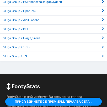
3 Liga Group 2 Ръководство за формуляри
3 Liga Group 2 Прогнози
3 Liga Group 2 AVG Голове
3 Liga Group 2 BTTS
3 Liga Group 2 Над 2,5 гола
3 Liga Group 2 Ъгли
3 Liga Group 2 xG
FootyStats е най-добрият Ви ресурс за голова
статистика (над 2.5/под 2.5), полувреме и финал на
ПРИСЪЕДИНЕТЕ СЕ ПРЕМИУМ. ПЕЧАЛБА СЕГА.
мача, динамични статистики по време на мачове, и