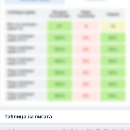
Свободни удари
Stargard
Noteć
Средно
Szczeciński
Czarnków
Мач на свободни
27
8
18
удари Ср.
Общо свободни
100%
0%
50%
удари 20.5+
Общо свободни
100%
0%
50%
удари 21.5+
Общо свободни
100%
0%
50%
удари 22.5+
Общо свободни
100%
0%
50%
удари 23.5+
Общо свободни
100%
0%
50%
удари 24.5+
Общо свободни
100%
0%
50%
удари 25.5+
Таблица на лигата