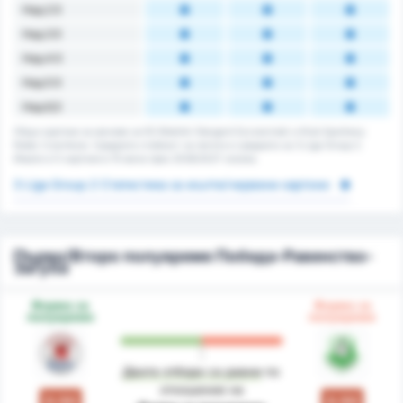
Над 2.5
Над 3.5
Над 4.5
Над 5.5
Над 6,5
Общо картони за мачове за KS Blekitni Stargard Szczecinski и Klub Sportowy
Notec Czarnkow. Средната стойност за лигата е средната за 3 Liga Group 2.
Имало е 0 картони в 15 мача през 2026/2027 сезона.
3 Liga Group 2 Статистика за жълти/червени картони
Първо/Второ полувреме Победа-Равенство-
Загуба
Форма за
Форма за
полувреме
полувреме
Двата отбора са равни
по
отношение на
0.50
0.50