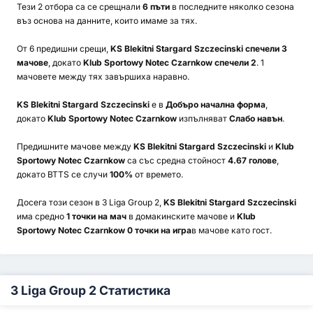
Тези 2 отбора са се срещнали
6 пъти
в последните няколко сезона
въз основа на данните, които имаме за тях.
От 6 предишни срещи,
KS Blekitni Stargard Szczecinski спечели 3
мачове
, докато
Klub Sportowy Notec Czarnkow спечели 2
. 1
мачовете между тях завършиха наравно.
KS Blekitni Stargard Szczecinski
е в
Добъро начална форма
,
докато
Klub Sportowy Notec Czarnkow
изпълняват
Слабо навън
.
Предишните мачове между
KS Blekitni Stargard Szczecinski
и
Klub
Sportowy Notec Czarnkow
са със средна стойност
4.67 голове
,
докато BTTS се случи
100%
от времето.
Досега този сезон в 3 Liga Group 2,
KS Blekitni Stargard Szczecinski
има средно
1 точки на мач
в домакинските мачове и
Klub
Sportowy Notec Czarnkow 0 точки на игра
в мачове като гост.
3 Liga Group 2 Статистика