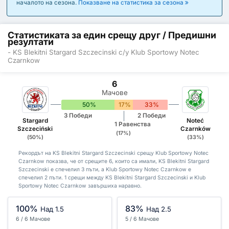
началото на сезона.
Показване на статистика за сезона
Статистиката за един срещу друг / Предишни
резултати
- KS Blekitni Stargard Szczecinski с/у Klub Sportowy Notec
Czarnkow
6
Мачове
50%
17%
33%
3 Победи
2 Победи
Stargard
Noteć
1 Равенства
Szczeciński
Czarnków
(17%)
(50%)
(33%)
Рекордът на KS Blekitni Stargard Szczecinski срещу Klub Sportowy Notec
Czarnkow показва, че от срещите 6, които са имали, KS Blekitni Stargard
Szczecinski е спечелил 3 пъти, а Klub Sportowy Notec Czarnkow е
спечелил 2 пъти. 1 срещи между KS Blekitni Stargard Szczecinski и Klub
Sportowy Notec Czarnkow завършиха наравно.
100%
83%
Над 1.5
Над 2.5
6 / 6 Мачове
5 / 6 Мачове