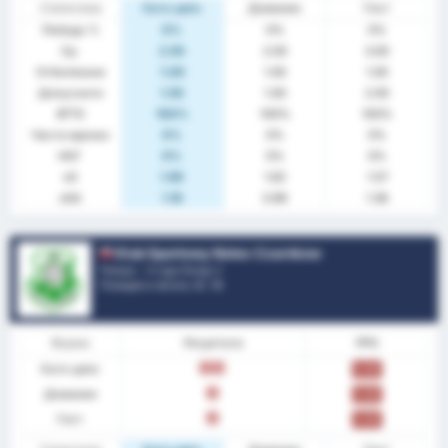
Статистика
Като цяло
Домакин
Гост
Победа %
0%
0%
0%
Ср.
2.50
2.00
3.00
Отбелязани
1.00
1.00
1.00
Допуснати
1.50
1.00
2.00
BTTS
100%
100%
100%
Чисти мрежи
0%
0%
0%
НОГ
0%
0%
0%
xG
1.60
1.62
1.57
xGA
1.18
0.99
1.36
Klub Sportowy Notec Czarnkow
Полша - 3 Liga Group 2
Позиция в лигата.
0
/ 18
Форма
Резултати
PPG
Като цяло
З
З
0.00
Домакин
З
0.00
Гост
З
0.00