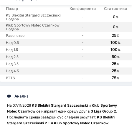
Пазар
Коефициенти
Статистика
KS Blekitni Stargard Szczecinski
-
0
%
Подеба
Klub Sportowy Notec Czarnkow
-
0
%
Подеба
-
25
Равенство
%
-
100
Над 0.5
%
-
100
Над 1.5
%
-
50
Над 2.5
%
-
25
Над 3.5
%
-
25
Над 4.5
%
-
75
BTTS
%
Анализ
На 07/11/2026
KS Blekitni Stargard Szczecinski
и
Klub Sportowy
Notec Czarnkow
се изправят един срещу друг в
3 Liga Group 2
.
Последната среща завърши със следния резултат:
KS Blekitni
Stargard Szczecinski 2 - 4 Klub Sportowy Notec Czarnkow.