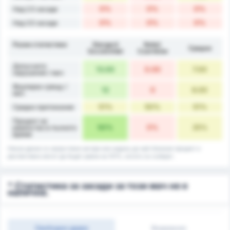
0%
0%
0%
Над 2.5 засади
0%
0%
0%
Над 3.5 засади
Разни статистики
Stargard
Noteć
Средно
Szczeciński
Czarnków
Допуснати
13.00
0.00
7.00
нарушения / мач
Фаулиран срещу /
12
0
6.00
мач
51%
50%
51%
Средно притежание
Процент на
50%
0%
25%
равенство в пълното
време
Някои данни са закръглени нагоре или надолу до най-близкия процент и
респективно могат да бъдат равни на 101%, когато се съберат.
* Статистика за засади за този мач не е
налична.
Свободни удари
Вкарвания