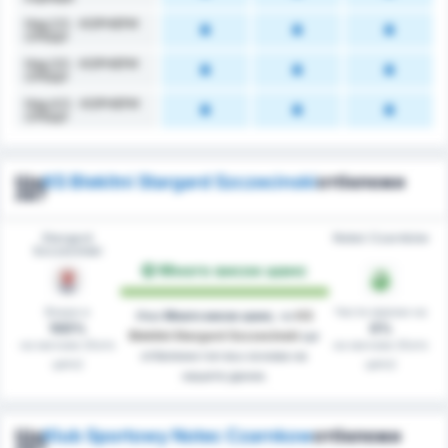
Над 2.5 - КОРНЕРИ
СРЕЩУ
Над 3.5 - КОРНЕРИ
СРЕЩУ
Над 4.5 - КОРНЕРИ
СРЕЩУ
Ще
KS Blekitni Stargard Szczecinski
отбележи
ли?
Stargard
Noteć Czarnków
Szczeciński
Много висок шанс
Вкара в
Чисти мрежи на
Има
Много висок шанс
, че
KS
100%
0%
Blekitni Stargard Szczecinski
ще
на мачове (Като
на мачове (Като
отбележи гол въз основа на
цяло)
цяло)
нашите данни.
Ще
Klub Sportowy Notec Czarnkow
отбележи