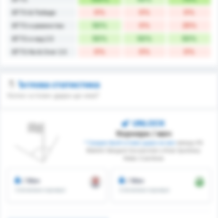
0%
0%
0%
BTTS & Победи
50%
0%
25%
BTTS и равенства
50%
50%
50%
BTTS и над 2.5
0%
0%
0%
BTTS No & Over 2.5
Ъглова статистика
Колко ъглови удара ще има?
UNLOCK
Корнери / мач
* Среден брой ъглови удари на мач
между KS
Blekitni Stargard Szczecinski и Klub Sportowy
Notec Czarnkow
/ Мач
/ Мач
Спечелени корнери
Спечелени корнери