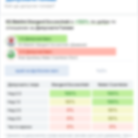
Кой ще допусне голове?
KS Blekitni Stargard Szczecinski
е
+133%
по-добре
по
отношение на
Допуснати Голове
1.5 Допуснат/мач
KS Blekitni Stargard Szczecinski (Домакин)
3.5 Допуснат/мач
Klub Sportowy Notec Czarnkow (Гост)
край на футболен мач
1ч/2ч
Допуснато / игра
Stargard Szczeciński
Noteć Czarnków
100%
100%
Над 0.5
50%
100%
Над 1.5
0%
50%
Над 2.5
0%
50%
Над 3.5
0%
0%
Чисти мрежи
* Данните за допуснатите голове включват мачове както като домакини, така и