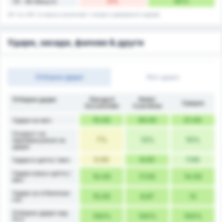
0%
40%
76 - 90 Минути
45-та и 90-та минута включват голове в добавеното време.
Удари, засади, фалове & други
Отборни удари
Мач удари
Отборни удари
Stargard
Noteć
Средно
Szczeciński
Czarnków
15.00
26.00
21.00
Удари на мач
Скорост на
7%
12%
10%
преобразуване на
удара
5.00
9.00
7.00
Удари в целта / мач
Удари извън целта /
10.00
17.00
14.00
мач
Удари за отбелязан
15.00
8.67
12
гол
Отборни удари над
100%
100%
100%
10.5