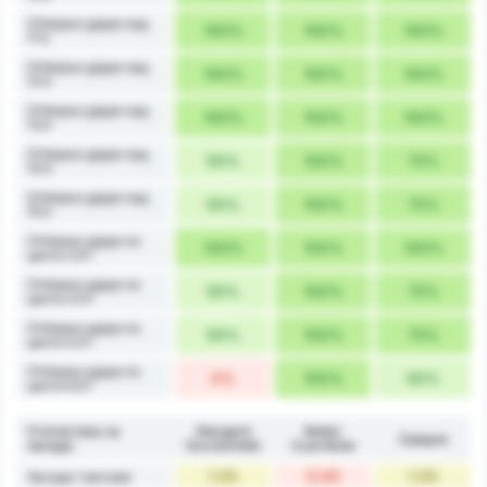
Отборни удари над
100%
100%
100%
11.5
Отборни удари над
100%
100%
100%
12.5
Отборни удари над
100%
100%
100%
13.5
Отборни удари над
50%
100%
75%
14.5
Отборни удари над
50%
100%
75%
15.5
Отборни удари по
100%
100%
100%
целта 3.5+
Отборни удари по
50%
100%
75%
целта 4.5+
Отборни удари по
50%
100%
75%
целта 5.5+
Отборни удари по
0%
100%
50%
целта 6.5+
Статистика за
Stargard
Noteć
Средно
засади
Szczeciński
Czarnków
1.00
0.00
1.00
Засади / мачове