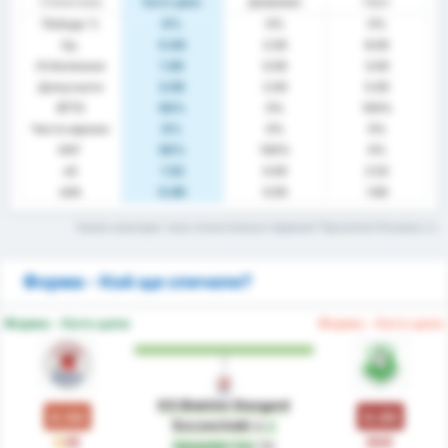
Статистика
Като цяло
Домакин
Гост
Победа %
0%
0%
0%
Ср.
5.00
2.00
8.00
Отбелязани
1.50
0.00
3.00
Допуснати
3.50
2.00
5.00
BTTS
50%
0%
100%
Чисти мрежи
0%
0%
0%
НОГ
50%
100%
0%
xG
1.52
0.00
2.52
xGA
0.60
0.00
1.60
Какво означават тези статистически термини? Прочетете Речника
Форма - Кой ще спечели?
Форма - Като цяло
Форма - Като цяло
KS Blekitni Stargard
0.50
0.00
Szczecinski
е
с
P
З
З
З
предимство
по