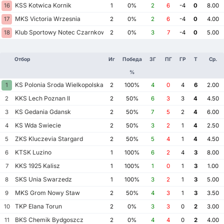
KSS Kotwica Kornik
16
1
0%
2
6
-4
0
8.00
MKS Victoria Wrzesnia
17
2
0%
2
6
-4
0
4.00
Klub Sportowy Notec Czarnkow
18
2
0%
3
7
-4
0
5.00
Отбор
Иг
Победа
ЗГ
ПГ
ГР
Т
Ср.
%
KS Polonia Sroda Wielkopolska
1
2
100%
4
0
4
6
2.00
KKS Lech Poznan II
2
2
50%
6
3
3
4
4.50
KS Gedania Gdansk
3
2
50%
7
5
2
4
6.00
KS Wda Swiecie
4
2
50%
3
2
1
4
2.50
ZKS Kluczevia Stargard
5
2
50%
5
4
1
4
4.50
KTSK Luzino
6
1
100%
6
2
4
3
8.00
KKS 1925 Kalisz
7
1
100%
1
0
1
3
1.00
SKS Unia Swarzedz
8
1
100%
3
2
1
3
5.00
MKS Grom Nowy Staw
9
2
50%
4
3
1
3
3.50
TKP Elana Torun
10
2
0%
3
3
0
2
3.00
BKS Chemik Bydgoszcz
11
2
0%
4
4
0
2
4.00