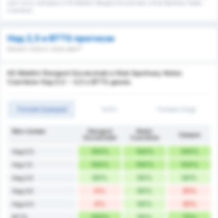
като гости, изиграни от KS Blekitni Stargard Szczecinski и Klub Sportowy Notec
Czarnkow.
Над 2,5 и BTTS прогнози
Колко гола в този мач?
KS Blekitni Stargard Szczecinski и Klub Sportowy Notec
Czarnkow Над 0,5 ~ 4,5 и BTTS данни.
Голове (оувъри)
1ч/2ч
Голове (под)
Мач голове
Stargard
Noteć
Средно
Szczeciński
Czarnków
100%
100%
100%
Над 0.5
100%
100%
100%
Над 1.5
50%
50%
50%
Над 2.5
0%
50%
25%
Над 3.5
0%
50%
25%
Над 4.5
100%
50%
75%
BTTS