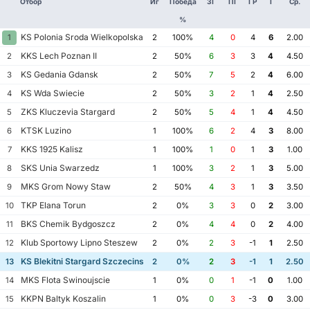
Отбор
Иг
Победа
ЗГ
ПГ
ГР
Т
Ср.
%
KS Polonia Sroda Wielkopolska
1
2
100%
4
0
4
6
2.00
KKS Lech Poznan II
2
2
50%
6
3
3
4
4.50
KS Gedania Gdansk
3
2
50%
7
5
2
4
6.00
KS Wda Swiecie
4
2
50%
3
2
1
4
2.50
ZKS Kluczevia Stargard
5
2
50%
5
4
1
4
4.50
KTSK Luzino
6
1
100%
6
2
4
3
8.00
KKS 1925 Kalisz
7
1
100%
1
0
1
3
1.00
SKS Unia Swarzedz
8
1
100%
3
2
1
3
5.00
MKS Grom Nowy Staw
9
2
50%
4
3
1
3
3.50
TKP Elana Torun
10
2
0%
3
3
0
2
3.00
BKS Chemik Bydgoszcz
11
2
0%
4
4
0
2
4.00
Klub Sportowy Lipno Steszew
12
2
0%
2
3
-1
1
2.50
KS Blekitni Stargard Szczecinski
13
2
0%
2
3
-1
1
2.50
MKS Flota Swinoujscie
14
1
0%
0
1
-1
0
1.00
KKPN Baltyk Koszalin
15
1
0%
0
3
-3
0
3.00