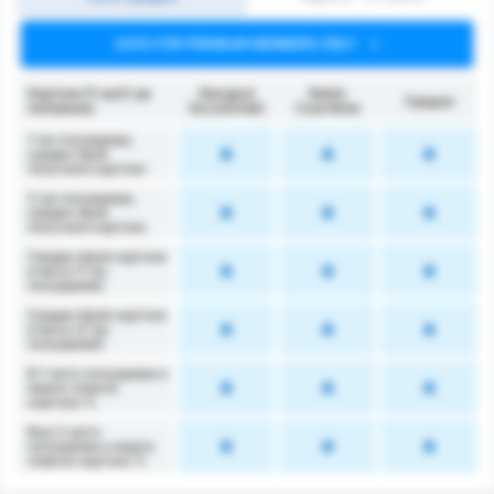
DATA FOR PREMIUM MEMBERS ONLY
Картони (1-ва/2-ра
Stargard
Noteć
Средно
половина)
Szczeciński
Czarnków
1-во полувреме,
среден брой
получени картони
2-ро полувреме,
среден брой
получени картони
Среден брой картони
в мача (1-во
полувреме)
Среден брой картони
в мача (2-ро
полувреме)
В 1-вото полувреме е
имало повече
картони %
Във 2-рото
полувреме е имало
повече картони %