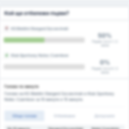
Кой ще отбележи първи?
KS Blekitni Stargard Szczecinski
50%
Първи гол в 1 / 2
мача
Klub Sportowy Notec Czarnkow
0%
Първи гол в 0 / 2
мача
Голове по минути
Голове на KS Blekitni Stargard Szczecinski и Klub Sportowy
Notec Czarnkow за 10 минути и 15 минути.
Общо голове
Отбелязани
Допуснати
До 10 минути
Stargard Szczeciński
Noteć Czarnków