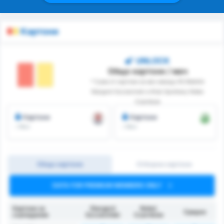
Картони
UNLOCK
Общо картони / мач
* Сума от картони за мач между KS Blekitni
Stargard Szczecinski и Klub Sportowy Notec
Czarnkow
Картони
Картони
/ Мач
/ Мач
Общо картони
Отборни картони
DATA FOR PREMIUM MEMBERS ONLY
Картони за
Stargard
Noteć
Средно
съвпадение
Szczeciński
Czarnków