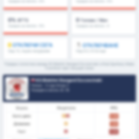
Средно за лигата : 0%
Средно за лигата : 0%
0%
0
BTTS
Голове / Мач
Средно за лигата : 0%
Средно за лигата : 0
ОТКЛЮЧИ СЕГА
ОТКЛЮЧВАНЕ
Над 1.5, първо полувреме
Над 8.5, 9.5 & още
/второ полувреме & още
*Средна статистика между KS Blekitni Stargard Szczecinski и Klub Sportowy Notec
Czarnkow през текущия сезон
KS Blekitni Stargard Szczecinski
Полша - 3 Liga Group 2
Позиция в лигата.
0
/ 18
Форма
Резултати
PPG
Като цяло
P
З
0.50
Домакин
P
1.00
Гост
З
0.00