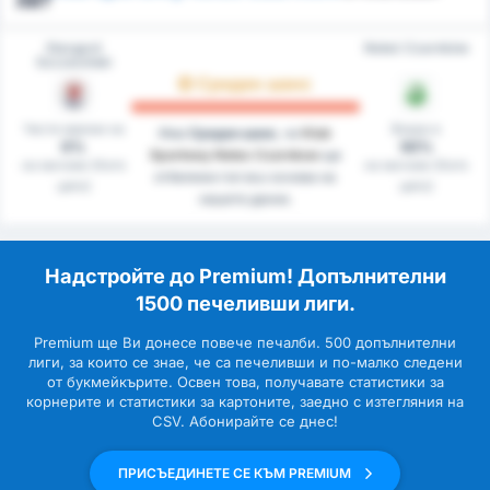
ли?
Stargard
Noteć Czarnków
Szczeciński
Среден шанс
Чисти мрежи на
Вкара в
Има
Среден шанс
, че
Klub
0%
50%
Sportowy Notec Czarnkow
ще
на мачове (Като
на мачове (Като
отбележи гол въз основа на
цяло)
цяло)
нашите данни.
Надстройте до Premium! Допълнителни
1500 печеливши лиги.
Premium ще Ви донесе повече печалби. 500 допълнителни
лиги, за които се знае, че са печеливши и по-малко следени
от букмейкърите. Освен това, получавате статистики за
корнерите и статистики за картоните, заедно с изтегляния на
CSV. Абонирайте се днес!
ПРИСЪЕДИНЕТЕ СЕ КЪМ PREMIUM