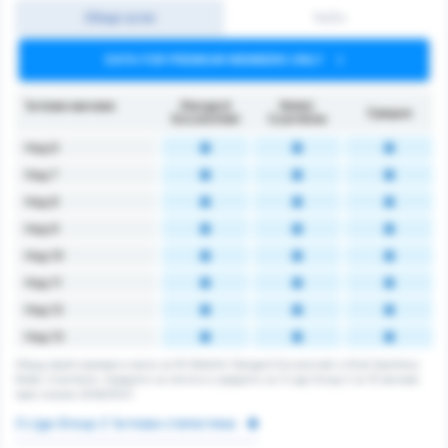
Общо ъгли
1ч/2ч
DATA FOR PREMIUM MEMBERS ONLY
Ъглови мачове
Stargard
Noteć
Средно
Szczeciński
Czarnków
Над 6
Над 7
Над 8
Над 9
Над 10
Над 11
Над 12
Над 13
Общщ брой корнери в мача за KS Blekitni Stargard Szczecinski и Klub Sportowy
Notec Czarnkow. Средното за лигата е средното за 3 Liga Group 2 за 15 мачове
през сезона 2026/2027.
3 Liga Group 2 Ъглова статистика