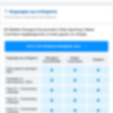
Корнери на отборите
Спечелени корнери/противник
KS Blekitni Stargard Szczecinski и Klub Sportowy Notec
Czarnkow индивидуални ъглови данни за отбора.
DATA FOR PREMIUM MEMBERS ONLY
Корнери на отборите
Stargard
Noteć
Средно
Szczeciński
Czarnków
Присъдени корнери /
Mач
Корнери за
противника / Мач
Над 2.5 - Спечелени
корнери
Над 3.5 - Спечелени
корнери
Над 4.5 - Спечелени
корнери