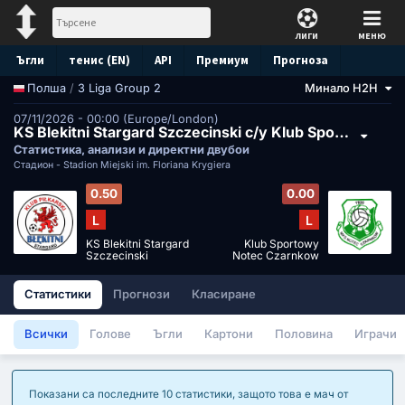
ЛИГИ
МЕНЮ
Ъгли
тенис (EN)
API
Премиум
Прогноза
/
3 Liga Group 2
Минало H2H
Полша
07/11/2026 - 00:00 (Europe/London)
KS Blekitni Stargard Szczecinski с/у Klub Sportowy Notec Czarnkow
Статистика, анализи и директни двубои
Стадион -
Stadion Miejski im. Floriana Krygiera
0.50
0.00
L
L
KS Blekitni Stargard
Klub Sportowy
Szczecinski
Notec Czarnkow
Статистики
Прогнози
Класиране
Всички
Голове
Ъгли
Картони
Половина
Играчи
Показани са последните 10 статистики, защото това е мач от