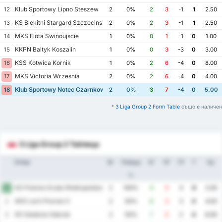
Klub Sportowy Lipno Steszew
12
2
0%
2
3
-1
1
2.50
KS Blekitni Stargard Szczecinski
13
2
0%
2
3
-1
1
2.50
MKS Flota Swinoujscie
14
1
0%
0
1
-1
0
1.00
KKPN Baltyk Koszalin
15
1
0%
0
3
-3
0
3.00
KSS Kotwica Kornik
16
1
0%
2
6
-4
0
8.00
MKS Victoria Wrzesnia
17
2
0%
2
6
-4
0
4.00
Klub Sportowy Notec Czarnkow
18
2
0%
3
7
-4
0
5.00
*
3 Liga Group 2 Form Table
също е наличен
3 Liga Group 2 Таблица
Отбор
Иг
Победа
ЗГ
ПГ
ГР
Т
Ср.
%
KS Polonia Sroda Wielkopolska
1
2
100%
4
0
4
6
2.00
KKS Lech Poznan II
2
2
50%
6
3
3
4
4.50
KS Gedania Gdansk
3
2
50%
7
5
2
4
6.00