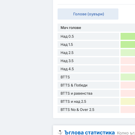
Голове (оувъри)
Мач голове
Над 0.5
Над 1.5
Над 2.5
Над 3.5
Над 4.5
BTTS
BTTS & Победи
BTTS и равенства
BTTS и над 2.5
BTTS No & Over 2.5
Ъглова статистика
Колко ъг