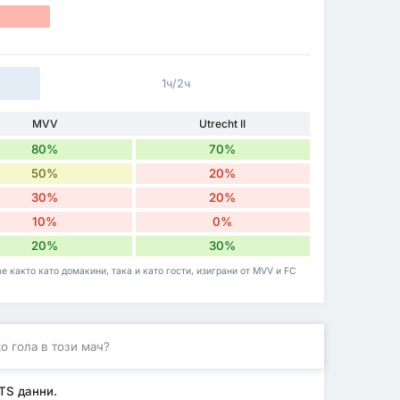
1ч/2ч
MVV
Utrecht II
80%
70%
50%
20%
30%
20%
10%
0%
20%
30%
 както като домакини, така и като гости, изиграни от MVV и FC
о гола в този мач?
TTS данни.