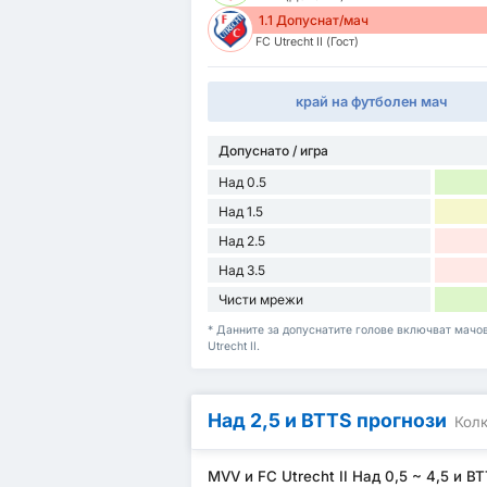
1.1 Допуснат/мач
FC Utrecht II (Гост)
край на футболен мач
Допуснато / игра
Над 0.5
Над 1.5
Над 2.5
Над 3.5
Чисти мрежи
* Данните за допуснатите голове включват мачове
Utrecht II.
Над 2,5 и BTTS прогнози
Колк
MVV и FC Utrecht II Над 0,5 ~ 4,5 и B