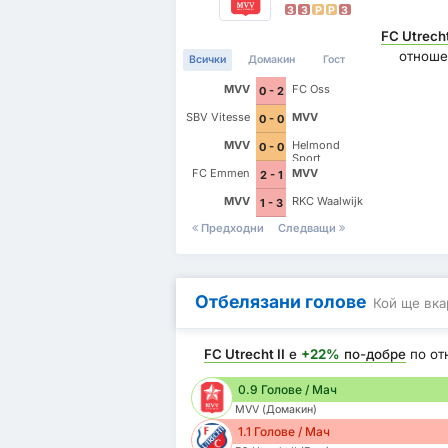
З
З
P
P
З
FC Utrecht
отноше
Всички
Домакин
Гост
MVV
FC Oss
0 - 2
SBV Vitesse
MVV
0 - 0
MVV
Helmond
0 - 0
Sport
FC Emmen
MVV
2 - 1
MVV
RKC Waalwijk
1 - 3
Предходни
Следващи
Отбелязани голове
Кой ще вка
FC Utrecht II
е
+22%
по-добре
по от
0.9 Голове / Мач
MVV (Домакин)
1.1 Голове / Мач