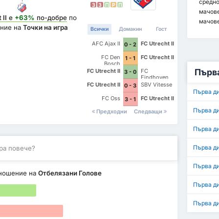
средн
З
З
П
P
П
мачов
 II
е
+63%
по-добре
по
мачове
ние на
Точки на игра
Всички
Домакин
Гост
AFC Ajax II
FC Utrecht II
0 - 2
FC Den
FC Utrecht II
1 - 1
Bosch
Първа
FC Utrecht II
FC
3 - 0
Eindhoven
FC Utrecht II
SBV Vitesse
0 - 3
Първа д
FC Oss
FC Utrecht II
3 - 1
Първа д
Предходни
Следващи
Първа д
Първа д
ра повече?
Първа ди
ношение на
Отбелязани Голове
Първа д
Първа д