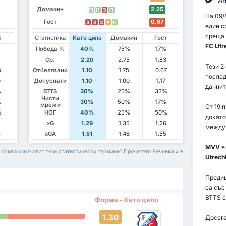
Ан
Домакин
2.25
П
П
З
П
На 09/
Гост
0.67
З
З
З
P
П
един с
среща 
т
Статистика
Като цяло
Домакин
Гост
FC Utre
Победа %
40%
75%
17%
5
Ср.
2.20
2.75
1.83
Тези 2
5
Отбелязани
1.10
1.75
0.67
послед
0
Допуснати
1.10
1.00
1.17
даннит
%
BTTS
30%
25%
33%
Чисти
%
30%
50%
17%
мрежи
От 19 
%
НОГ
40%
25%
50%
докат
5
xG
1.29
1.35
1.26
между 
3
xGA
1.51
1.46
1.55
MVV
е
Какво означават тези статистически термини? Прочетете Речника
Utrecht
Преди
са със
BTTS с
Форма - Като цяло
1.30
Досега