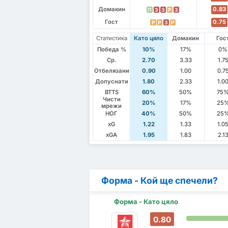
Домакин
0.83
П
З
З
P
З
Гост
0.75
P
P
З
P
Статистика
Като цяло
Домакин
Гос
Победа %
10%
17%
0%
Ср.
2.70
3.33
1.7
Отбелязани
0.90
1.00
0.7
Допуснати
1.80
2.33
1.0
BTTS
60%
50%
75
Чисти
20%
17%
25
мрежи
НОГ
40%
50%
25
xG
1.22
1.33
1.0
xGA
1.95
1.83
2.1
Форма - Кой ще спечели?
Форма - Като цяло
0.80