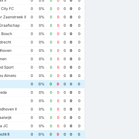
x II
0
0%
0
0
0
0
0
 City FC
0
0%
0
0
0
0
0
 Zaanstreek II
0
0%
0
0
0
0
0
Graafschap
0
0%
0
0
0
0
0
 Bosch
0
0%
0
0
0
0
0
drecht
0
0%
0
0
0
0
0
dhoven
0
0%
0
0
0
0
0
men
0
0%
0
0
0
0
0
d Sport
0
0%
0
0
0
0
0
es Almelo
0
0%
0
0
0
0
0
0
0%
0
0
0
0
0
eda
0
0%
0
0
0
0
0
0
0%
0
0
0
0
0
dhoven II
0
0%
0
0
0
0
0
alwijk
0
0%
0
0
0
0
0
a JC
0
0%
0
0
0
0
0
23
17/3/2023
14/11/2022
08/4/2022
cht II
0
0%
0
0
0
0
0
ht II
1
MVV
1
FC Utrecht II
3
MVV
2