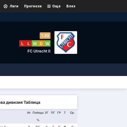
Лиги
Прогнози
Още
Влез
1.30
L
L
W
D
W
FC Utrecht II
ва дивизия Таблица
Иг
Победа
ЗГ
ПГ
ГР
Т
Ср.
%