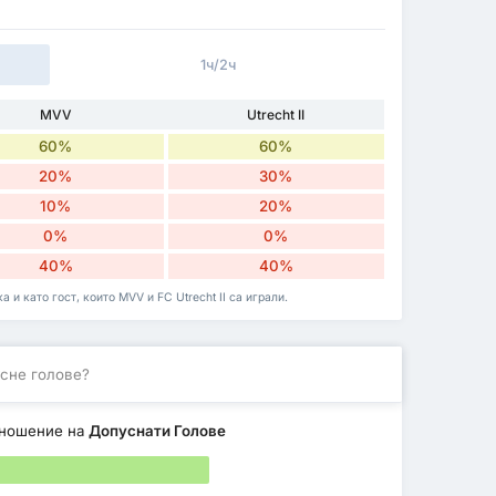
1ч/2ч
MVV
Utrecht II
60%
60%
20%
30%
10%
20%
0%
0%
40%
40%
 и като гост, които MVV и FC Utrecht II са играли.
сне голове?
тношение на
Допуснати Голове