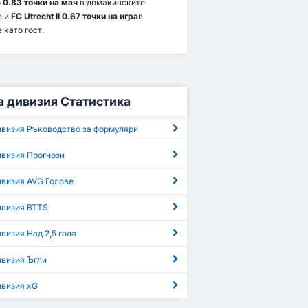
о
0.83 точки на мач
в домакинските
е и
FC Utrecht II 0.67 точки на игра
в
 като гост.
 дивизия Статистика
ивизия Ръководство за формуляри
ивизия Прогнози
ивизия AVG Голове
ивизия BTTS
визия Над 2,5 гола
ивизия Ъгли
ивизия xG