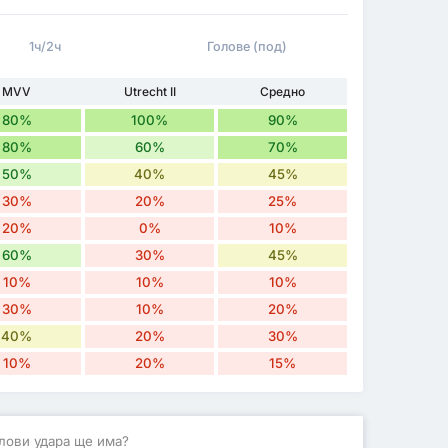
1ч/2ч
Голове (под)
MVV
Utrecht II
Средно
80%
100%
90%
80%
60%
70%
50%
40%
45%
30%
20%
25%
20%
0%
10%
60%
30%
45%
10%
10%
10%
30%
10%
20%
40%
20%
30%
10%
20%
15%
лови удара ще има?