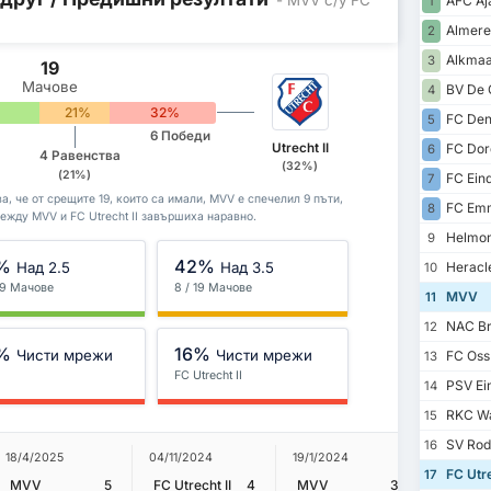
AFC Aja
1
Almere
2
Alkmaar
3
19
Мачове
BV De 
4
21%
32%
FC Den
5
6 Победи
Utrecht II
FC Dor
6
4 Равенства
(32%)
(21%)
FC Ein
7
а, че от срещите 19, които са имали, MVV е спечелил 9 пъти,
FC Em
8
 между MVV и FC Utrecht II завършиха наравно.
Helmon
9
%
42%
Над 2.5
Над 3.5
Heracl
10
 19 Мачове
8 / 19 Мачове
MVV
11
NAC Br
12
%
16%
Чисти мрежи
Чисти мрежи
FC Oss
13
FC Utrecht II
PSV Ein
14
RKC Wa
15
SV Rod
16
30/10/20
18/4/2025
04/11/2024
19/1/2024
FC Utre
17
FC Utrec
MVV
5
FC Utrecht II
4
MVV
3