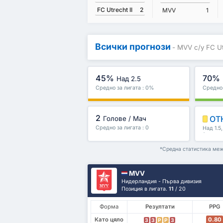
FC Utrecht II
2
MVV
1
Всички прогнози
- MVV с/у FC Ut
45%
70%
Над 2.5
Средно за лигата : 0%
Средно 
2
ОТ
Голове / Мач
Средно за лигата : 0
Над 1.5
/второ 
*Средна статистика межд
MVV
Нидерландия - Първа дивизия
Позиция в лигата.
11
/ 20
Форма
Резултати
PPG
Като цяло
0.80
З
З
P
P
З