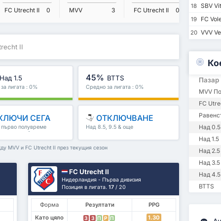
SBV Vi
18
MVV
FC Utrecht II
0
MVV
3
FC Utrecht II
0
FC Vol
19
VVV Ve
20
recht II
Ко
45%
Над 1.5
BTTS
Пазар
за лигата : 0%
Средно за лигата : 0%
MVV По
FC Utre
Равенс
КЛЮЧИ СЕГА
ОТКЛЮЧВАНЕ
Над 0.5
, първо полувреме
Над 8.5, 9.5 & още
полувреме & още
Над 1.5
у MVV и FC Utrecht II през текущия сезон
Над 2.5
Над 3.5
FC Utrecht II
Над 4.5
Нидерландия - Първа дивизия
BTTS
Позиция в лигата.
17
/ 20
Форма
Резултати
PPG
Като цяло
1.30
З
З
П
P
П