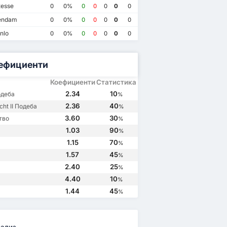
tesse
0
0%
0
0
0
0
0
FC Utrecht II
4
1
FC Utrecht II
0
MVV
0
endam
0
0%
0
0
0
0
0
nlo
0
0%
0
0
0
0
0
ефициенти
Коефициенти
Статистика
2.34
10
деба
%
2.36
40
cht II Подеба
%
3.60
30
тво
%
1.03
90
%
1.15
70
%
1.57
45
%
2.40
25
%
4.40
10
%
1.44
45
%