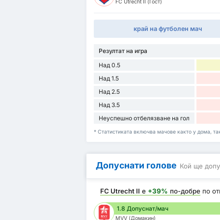
FC Utrecht II (Гост)
край на футболен мач
Резултат на игра
Над 0.5
Над 1.5
Над 2.5
Над 3.5
Неуспешно отбелязване на гол
* Статистиката включва мачове както у дома, така
Допуснати голове
Кой ще допу
FC Utrecht II
е
+39%
по-добре
по о
1.8 Допуснат/мач
MVV (Домакин)