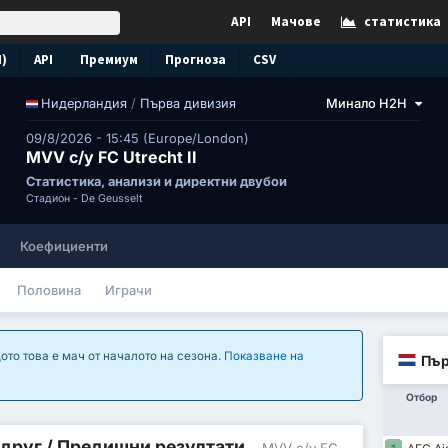
API
Мачове
статистика
N)
API
Премиум
Прогноза
CSV
/
Първа дивизия
Минало H2H
Нидерландия
09/8/2026 - 15:45 (Europe/London)
MVV с/у FC Utrecht II
Статистика, анализи и директни двубои
Стадион -
De Geusselt
Коефициенти
Половина
Играчи
ото това е мач от началото на сезона.
Показване на
Пър
Отбор
 друг / Предишни резултати
- MVV с/у FC