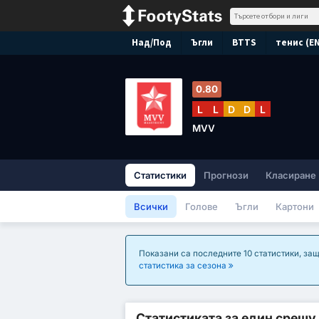
Над/Под
Ъгли
BTTS
тенис (E
0.80
L
L
D
D
L
MVV
Статистики
Прогнози
Класиране
Всички
Голове
Ъгли
Картони
Показани са последните 10 статистики, защ
статистика за сезона
Статистиката за един срещу