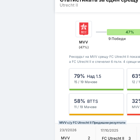
Utrecht II
47%
9 Победи
MVV
(47%)
Рекордът на MVV срещу FC Utrecht II показв
а FC Utrecht II е спечелил 6 пъти. 4 срещи
79%
63
Над 1.5
15 / 19 Мачове
12 /
58%
32
BTTS
11 / 19 Мачове
MVV
MVV с/у FC Utrecht II Предишни резултати
23/1/2026
17/10/2025
MVV
2
FC Utrecht II
3