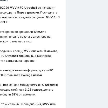
ализ
8/2026
MVV
и
FC Utrecht II
се изправят
рещу друг в
Първа дивизия
. Последната
завърши със следния резултат:
MVV 4 - 1
cht II.
 отбора са се срещнали
19 пъти
в
ните няколко сезона въз основа на
е, които имаме за тях.
предишни срещи,
MVV спечели 9 мачове
,
о
FC Utrecht II спечели 6
. 4 мачовете
тях завършиха наравно.
 в
average начална форма
, докато
FC
 II
изпълняват
average навън
.
шните мачове между
MVV
и
FC Utrecht II
 средна стойност
3.26 голове
, докато
е случи
58%
от времето.
 този сезон в Първа дивизия,
MVV
има