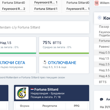
Feyenoord Rotterdam
1
Fortuna Sittard
0
Fortuna Sittard
0
Willem 
18
Feyenoord Rotterdam
2
Feyenoord Rotterdam
1
Fortuna Sittard
1
Fortuna 
Ко
Пазар
terdam с/у Fortuna Sittard
Feyeno
Подеба
Fortuna
75%
Над 1.5
BTTS
Равенс
за лигата : 0%
Средно за лигата : 0%
Над 0.5
Над 1.5
КЛЮЧИ СЕГА
ОТКЛЮЧВАНЕ
Над 2.5
, първо полувреме
Над 8.5, 9.5 & още
Над 3.5
полувреме & още
Над 4.5
rd Rotterdam и Fortuna Sittard през текущия сезон
BTTS
Fortuna Sittard
Нидерландия - Ередивизи
Позиция в лигата.
7
/ 18
Ан
Форма
Резултати
PPG
На 31/