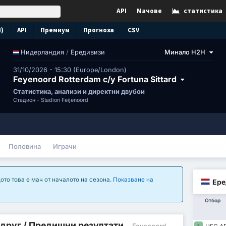
API
Мачове
статистика
N)
API
Премиум
Прогноза
CSV
/
Ередивизи
Минало H2H
Нидерландия
31/10/2026 - 15:30 (Europe/London)
Feyenoord Rotterdam с/у Fortuna Sittard
Статистика, анализи и директни двубои
Стадион -
Stadion Feijenoord
Половина
Играчи
ото това е мач от началото на сезона.
Показване на
Ере
Отбор
 друг / Предишни резултати
- Feyenoord