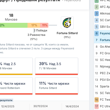
HFC AD
1
AFC Aj
2
Alkmaa
3
18
Мачове
SC Cam
4
72%
17%
11%
SBV Exc
5
2 Победи
Fortuna Sittard
Feyeno
6
3 Равенства
(11%)
(17%)
Fortuna
7
una Sittard показва, че от срещите 18, които са имали,
Go Ahe
8
Fortuna Sittard е спечелил 2 пъти. 3 срещи между Feyenoord
но.
FC Gro
9
SC Hee
10
%
39%
Над 2.5
Над 3.5
Nijmeg
11
 18 Мачове
7 / 18 Мачове
PEC Zw
12
PSV Ei
13
%
11%
Чисти мрежи
Чисти мрежи
Sparta
14
noord Rotterdam
Fortuna Sittard
SC Tels
15
FC Twe
16
 резултати
FC Utr
30/11/2024
13/8/202
17
12/4/2025
14/4/2024