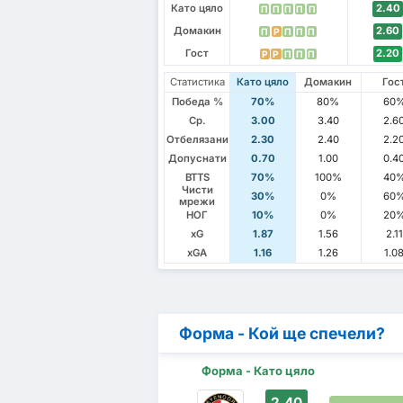
Като цяло
2.40
П
П
П
П
П
Домакин
2.60
П
P
П
П
П
Гост
2.20
P
P
П
П
П
Статистика
Като цяло
Домакин
Гос
Победа %
70%
80%
60
Ср.
3.00
3.40
2.6
Отбелязани
2.30
2.40
2.2
Допуснати
0.70
1.00
0.4
BTTS
70%
100%
40
Чисти
30%
0%
60
мрежи
НОГ
10%
0%
20
xG
1.87
1.56
2.11
xGA
1.16
1.26
1.0
Форма - Кой ще спечели?
Форма - Като цяло
2.40