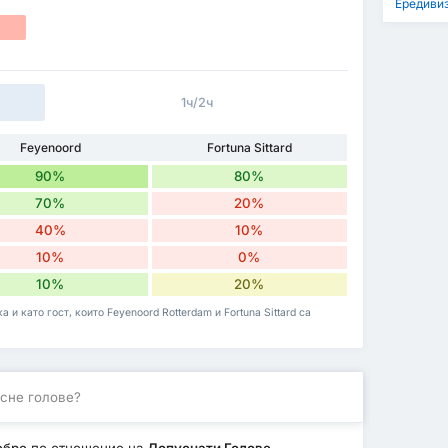
Ередиви
1ч/2ч
Feyenoord
Fortuna Sittard
90%
80%
70%
20%
40%
10%
10%
0%
10%
20%
 и като гост, които Feyenoord Rotterdam и Fortuna Sittard са
сне голове?