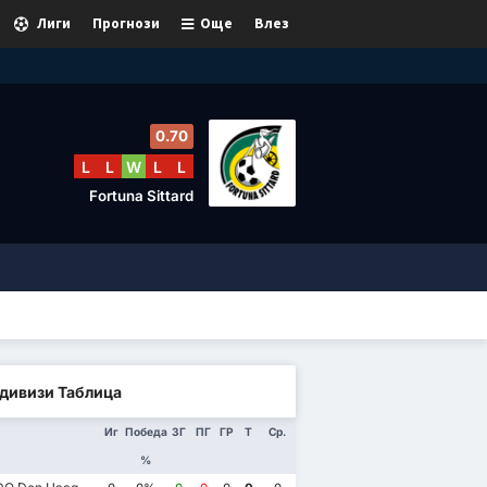
Лиги
Прогнози
Още
Влез
0.70
L
L
W
L
L
Fortuna Sittard
дивизи Таблица
Иг
Победа
ЗГ
ПГ
ГР
Т
Ср.
%