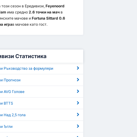
 този сезон в Ередивизи,
Feyenoord
dam
има средно
2.6 точки на мач
в
инските мачове и
Fortuna Sittard 0.6
на игра
в мачове като гост.
ивизи Статистика
зи Ръководство за формуляри
зи Прогнози
и AVG Голове
зи BTTS
и Над 2,5 гола
зи Ъгли