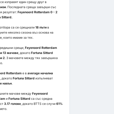
се изправят един срещу друг в
визи
. Последната среща завърши със
я резултат:
Feyenoord Rotterdam 0 - 2
 Sittard.
 отбора са се срещнали
18 пъти
в
ните няколко сезона въз основа на
е, които имаме за тях.
предишни срещи,
Feyenoord Rotterdam
и 13 мачове
, докато
Fortuna Sittard
и 2
. 3 мачовете между тях завършиха
о.
ord Rotterdam
е в
average начална
, докато
Fortuna Sittard
изпълняват
e навън
.
шните мачове между
Feyenoord
dam
и
Fortuna Sittard
са със средна
ост
3.17 голове
, докато BTTS се случи
61%
мето.