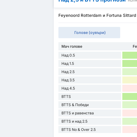
Feyenoord Rotterdam и Fortuna Sittard
Голове (оувъри)
Мач голове
Fe
Над 0.5
Над 1.5
Над 2.5
Над 3.5
Над 4.5
BTTS
BTTS & Победи
BTTS и равенства
BTTS и над 2.5
BTTS No & Over 2.5