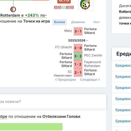
Досега
З
З
П
З
З
Rotter
 Rotterdam
е
+243%
по-
домак
ношение на
Точки на игра
Всички
Домакин
Гост
точки 
Fortuna
Metz
3 - 1
Sittard
2025/2026
Fortuna
FC Utrecht
2 - 0
Sittard
Еред
Fortuna
PEC Zwolle
3 - 2
Sittard
Fortuna
Feyenoord
1 - 2
Ередиви
Sittard
Rotterdam
Fortuna
SC
2 - 1
Sittard
Heerenveen
Ередиви
Предходни
Следващи
Ередивиз
Ередиви
ра повече?
Ередивиз
обре
по отношение на
Отбелязани Голове
Ередиви