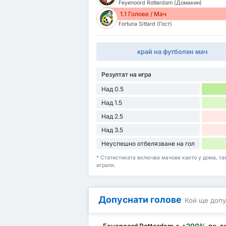
Feyenoord Rotterdam (Домакин)
1.1 Голове / Мач
Fortuna Sittard (Гост)
край на футболен мач
Резултат на игра
Над 0.5
Над 1.5
Над 2.5
Над 3.5
Неуспешно отбелязване на гол
* Статистиката включва мачове както у дома, така
играли.
Допуснати голове
Кой ще допу