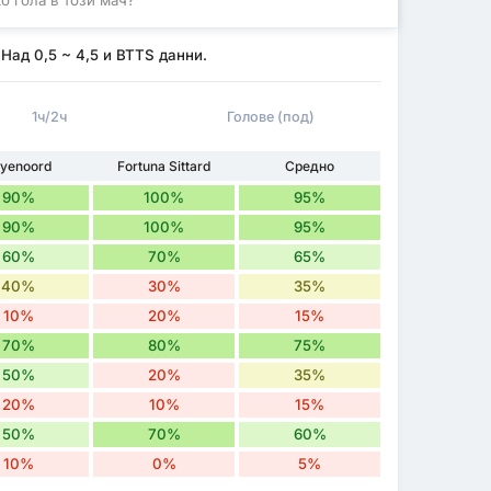
 Над 0,5 ~ 4,5 и BTTS данни.
1ч/2ч
Голове (под)
yenoord
Fortuna Sittard
Средно
90%
100%
95%
90%
100%
95%
60%
70%
65%
40%
30%
35%
10%
20%
15%
70%
80%
75%
50%
20%
35%
20%
10%
15%
50%
70%
60%
10%
0%
5%