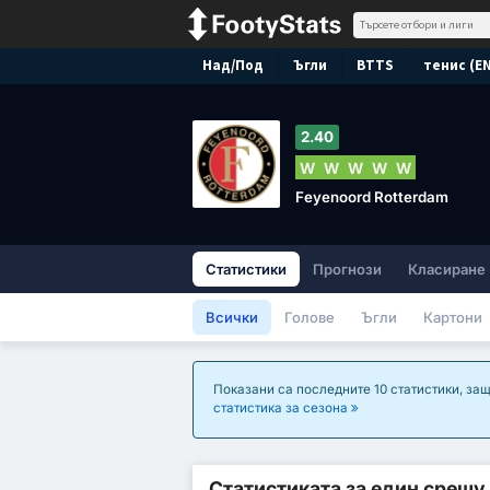
Над/Под
Ъгли
BTTS
тенис (E
2.40
W
W
W
W
W
Feyenoord Rotterdam
Статистики
Прогнози
Класиране
Всички
Голове
Ъгли
Картони
Показани са последните 10 статистики, защ
статистика за сезона
Статистиката за един срещу