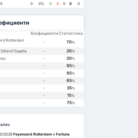
Feyenoord Rotterdam
0
Feyenoord Rotterdam
1
Fortuna Sittard
2
Fortuna Sittard
1
II
0
0%
0
0
0
0
0
Feyenoord Rotterdam
4
Feyenoord Rotterdam
3
Sittard
0
Fortuna Sittard
1
ефициенти
Коефициенти
Статистика
ord Rotterdam
-
70
%
-
20
 Sittard Подеба
%
-
20
тво
%
-
95
%
-
95
%
-
65
%
-
35
%
-
15
%
-
75
%
ализ
10/2026
Feyenoord Rotterdam
и
Fortuna