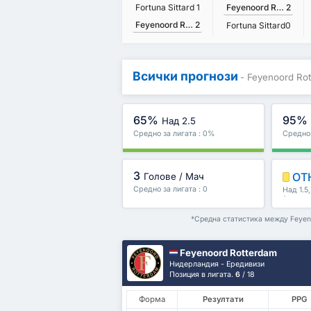
Fortuna Sittard
1
Feyenoord Rotterdam
2
Feyenoord Rotterdam
2
Fortuna Sittard
0
Всички прогнози
- Feyenoord Rot
65%
95%
Над 2.5
Средно за лигата : 0%
Средно 
3
ОТ
Голове / Мач
Средно за лигата : 0
Над 1.5
/второ 
*Средна статистика между Feyenoo
Feyenoord Rotterdam
Нидерландия - Ередивизи
Позиция в лигата.
6
/ 18
Форма
Резултати
PPG