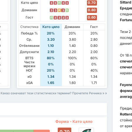
Sittard
Като цяло
0.70
З
З
П
З
З
Ереди
Домакин
0.80
З
З
P
З
П
следни
Гост
0.60
П
З
З
З
З
Fortuna
т
Статистика
Като цяло
Домакин
Гост
Тези 2
%
Победа %
20%
20%
20%
послед
0
Ср.
3.20
3.60
2.80
даннит
0
Отбелязани
1.10
1.40
0.80
0
Допуснати
2.10
2.20
2.00
От 18 
%
BTTS
80%
100%
60%
спечел
Чисти
%
0%
0%
0%
мрежи
спечел
%
НОГ
20%
0%
40%
наравн
xG
1.34
1.34
1.34
8
xGA
1.65
1.60
1.71
Feyeno
форма
Какво означават тези статистически термини? Прочетете Речника
averag
Преди
Rotter
стойн
Форма - Като цяло
от вре
0.70