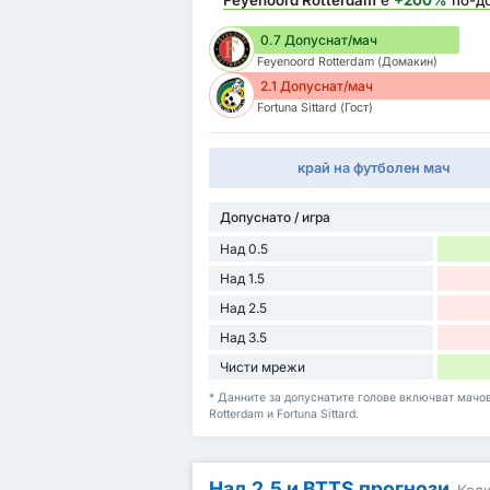
Feyenoord Rotterdam
е
+200%
по-д
0.7 Допуснат/мач
Feyenoord Rotterdam (Домакин)
2.1 Допуснат/мач
Fortuna Sittard (Гост)
край на футболен мач
Допуснато / игра
Над 0.5
Над 1.5
Над 2.5
Над 3.5
Чисти мрежи
* Данните за допуснатите голове включват мачове
Rotterdam и Fortuna Sittard.
Над 2,5 и BTTS прогнози
Колк