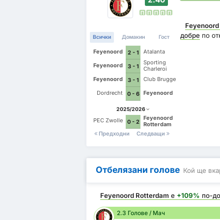
П
П
П
П
П
Feyenoord
добре
по от
Всички
Домакин
Гост
Feyenoord
Atalanta
2 - 1
Sporting
Feyenoord
3 - 1
Charleroi
Feyenoord
Club Brugge
3 - 1
Dordrecht
Feyenoord
0 - 6
2025/2026
Feyenoord
PEC Zwolle
0 - 2
Rotterdam
Предходни
Следващи
Отбелязани голове
Кой ще вка
Feyenoord Rotterdam
е
+109%
по-д
2.3 Голове / Мач