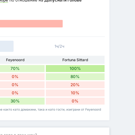
обре
по отношение на
Допуснати Голове
1ч/2ч
Feyenoord
Fortuna Sittard
70%
100%
0%
80%
0%
20%
0%
10%
30%
0%
 както като домакини, така и като гости, изиграни от Feyenoord
о гола в този мач?