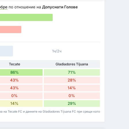
обре
по отношение на
Допуснати Голове
1ч/2ч
Tecate
Gladiadores Tijuana
86%
71%
43%
28%
43%
14%
0%
0%
14%
29%
а на Tecate FC и данните на Gladiadores Tijuana FC при срещи като