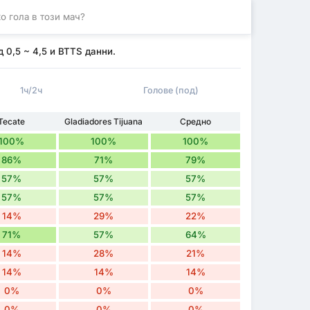
о гола в този мач?
д 0,5 ~ 4,5 и BTTS данни.
1ч/2ч
Голове (под)
Tecate
Gladiadores Tijuana
Средно
100%
100%
100%
86%
71%
79%
57%
57%
57%
57%
57%
57%
14%
29%
22%
71%
57%
64%
14%
28%
21%
14%
14%
14%
0%
0%
0%
0%
0%
0%