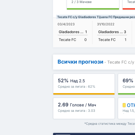
2 / 3 Мачове
Teca
Tecate FC с/у Gladiadores Tijuana FC Предишни ре
03/4/2023
31/10/2022
Gladiadores Tijuana FC
1
Gladiadores Tijuana FC
3
Tecate FC
0
Tecate FC
1
Всички прогнози
- Tecate FC с/у
52%
69%
Над 2.5
Средно за лигата : 62%
Средно 
2.69
ОТ
Голове / Мач
Средно за лигата : 3.03
Над 1.5
/второ 
*Средна статистика между Tecat