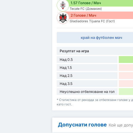
1.57 Голове / Мач
Tecate FC (Домакин)
2 Голове / Мач
Gladiadores Tijuana FC (Гост)
край на футболен мач
Резултат на игра
Над 0.5
Над 1.5
Над 2.5
Над 3.5
Неуспешно отбелязване на гол
* Статистика от рекорда за отбелязани голове у д
като гост.
Допуснати голове
Кой ще допу