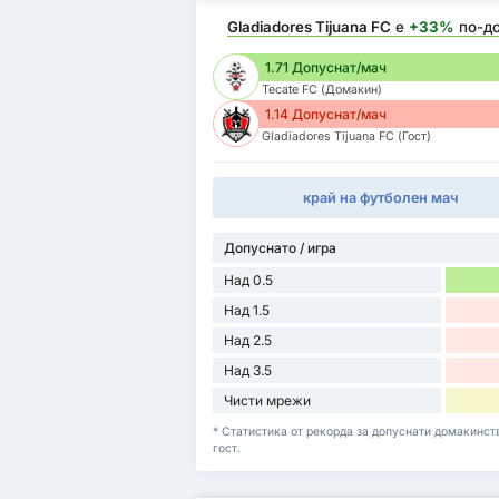
Gladiadores Tijuana FC
е
+33%
по-д
1.71 Допуснат/мач
Tecate FC (Домакин)
1.14 Допуснат/мач
Gladiadores Tijuana FC (Гост)
край на футболен мач
Допуснато / игра
Над 0.5
Над 1.5
Над 2.5
Над 3.5
Чисти мрежи
* Статистика от рекорда за допуснати домакинств
гост.