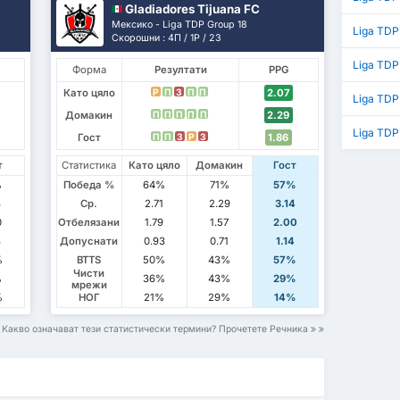
Gladiadores Tijuana FC
Мексико - Liga TDP Group 18
Liga TDP
Скорошни : 4П / 1P / 2З
Liga TDP
Форма
Резултати
PPG
Като цяло
2.07
P
П
З
П
П
Liga TDP
Домакин
2.29
П
П
П
П
П
Liga TDP
Гост
1.86
П
П
З
P
З
т
Статистика
Като цяло
Домакин
Гост
%
Победа %
64%
71%
57%
3
Ср.
2.71
2.29
3.14
0
Отбелязани
1.79
1.57
2.00
3
Допуснати
0.93
0.71
1.14
%
BTTS
50%
43%
57%
Чисти
%
36%
43%
29%
мрежи
%
НОГ
21%
29%
14%
Какво означават тези статистически термини? Прочетете Речника