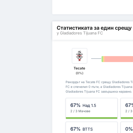
Статистиката за един срещу
у Gladiadores Tijuana FC
0%
0%
Tecate
(0%)
Рекордът на Tecate FC срещу Gladiadores Ti
FC е спечелил 0 пъти, а Gladiadores Tijuan
Gladiadores Tijuana FC завършиха наравно.
67%
67
Над 1.5
2 / 3 Мачове
2 / 
67%
0
BTTS