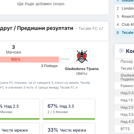
Gladiad
1
Ще бъде добавен скоро.
London
2
Rosarit
3
Club 4
4
 друг / Предишни резултати
- Tecate FC с/
Tecate
5
3
Ко
Мачове
100%
Пазар
3 Победи
Tecate
Gladiadores Tijuana
(100%)
Gladiad
Подеба
juana FC показва, че от срещите 3, които са имали, Tecate
Равенс
a FC е спечелил 3 пъти. 0 срещи между Tecate FC и
Над 0.5
Над 1.5
%
67%
Над 2.5
Над 3.5
Над 2.5
3 Мачове
2 / 3 Мачове
Над 3.5
Над 4.5
BTTS
%
33%
Чисти мрежи
Чисти мрежи