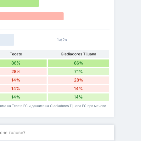
1ч/2ч
Tecate
Gladiadores Tijuana
86%
86%
28%
71%
14%
28%
14%
14%
14%
14%
ома на Tecate FC и данните на Gladiadores Tijuana FC при мачове
сне голове?