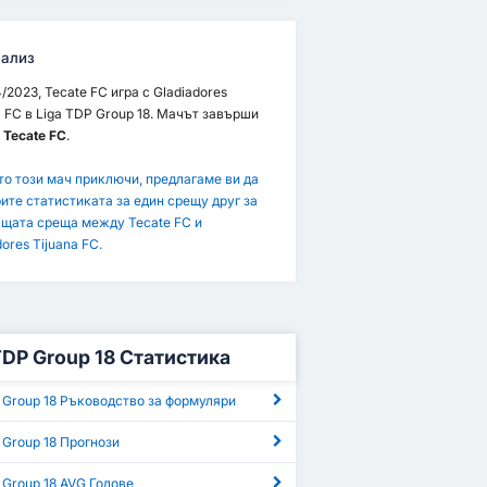
ализ
4/2023, Tecate FC игра с Gladiadores
a FC в Liga TDP Group 18. Мачът завърши
а Tecate FC
.
то този мач приключи, предлагаме ви да
ите статистиката за един срещу друг за
щата среща между Tecate FC и
ores Tijuana FC.
TDP Group 18 Статистика
 Group 18 Ръководство за формуляри
 Group 18 Прогнози
 Group 18 AVG Голове