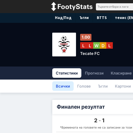
Над/Под
Ъгли
BTTS
тенис (E
1.00
L
L
W
D
L
Tecate FC
Статистики
Прогнози
Класиране
Всички
Голове
Ъгли
Картони
Финален резултат
2
-
1
*Времената на головете не са записани за този