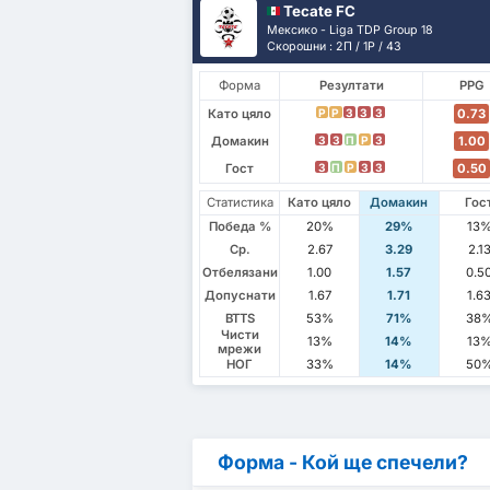
Tecate FC
Мексико - Liga TDP Group 18
Скорошни : 2П / 1P / 4З
Форма
Резултати
PPG
Като цяло
0.73
P
P
З
З
З
Домакин
1.00
З
З
П
P
З
Гост
0.50
З
П
P
З
З
Статистика
Като цяло
Домакин
Гос
Победа %
20%
29%
13
Ср.
2.67
3.29
2.1
Отбелязани
1.00
1.57
0.5
Допуснати
1.67
1.71
1.6
BTTS
53%
71%
38
Чисти
13%
14%
13
мрежи
НОГ
33%
14%
50
Форма - Кой ще спечели?