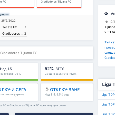
te FC
Gladiadores Tijuana FC
Ан
зултати
25/9/2022
На 12/
Tijuan
Tecate FC
1
2 - 1 з
Gladiadores Tijuana FC
3
Тъй ка
провер
следва
 Gladiadores Tijuana FC
Gladiad
52%
Над 1.5
BTTS
за лигата : 78%
Средно за лигата : 62%
Liga 
КЛЮЧИ СЕГА
ОТКЛЮЧВАНЕ
, първо полувреме
Liga TDP
Над 8.5, 9.5 & още
полувреме & още
Liga TDP
e FC и Gladiadores Tijuana FC през текущия сезон
Liga TDP