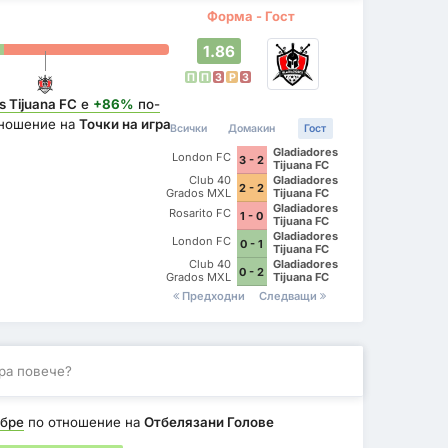
Форма - Гост
1.86
П
П
З
P
З
s Tijuana FC
е
+86%
по-
ношение на
Точки на игра
Всички
Домакин
Гост
Gladiadores
London FC
3 - 2
Tijuana FC
Club 40
Gladiadores
2 - 2
Grados MXL
Tijuana FC
Gladiadores
Rosarito FC
1 - 0
Tijuana FC
Gladiadores
London FC
0 - 1
Tijuana FC
Club 40
Gladiadores
0 - 2
Grados MXL
Tijuana FC
Предходни
Следващи
ра повече?
бре
по отношение на
Отбелязани Голове