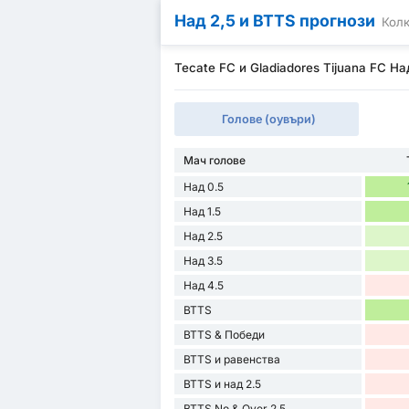
Над 2,5 и BTTS прогнози
Колк
Tecate FC и Gladiadores Tijuana FC На
Голове (оувъри)
Мач голове
Над 0.5
Над 1.5
Над 2.5
Над 3.5
Над 4.5
BTTS
BTTS & Победи
BTTS и равенства
BTTS и над 2.5
BTTS No & Over 2.5