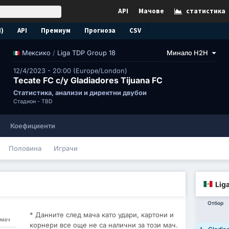
API
Мачове
статистика
N)
API
Премиум
Прогноза
CSV
/
Liga TDP Group 18
Минало H2H
Мексико
12/4/2023 - 20:00 (Europe/London)
Tecate FC с/у Gladiadores Tijuana FC
Статистика, анализи и директни двубои
Стадион -
TBD
Коефициенти
Половина
Играчи
Lig
Отбор
* Данните след мача като удари, картони и
 мач
корнери все още не са налични за този мач.