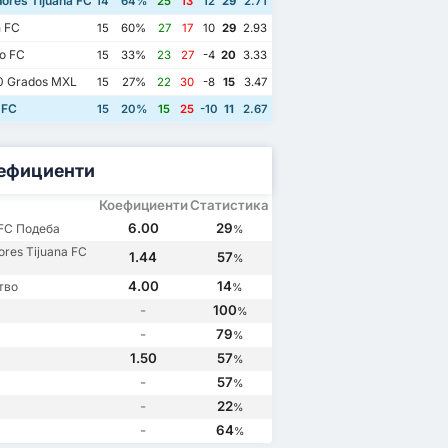
ores Tijuana FC
14
64%
25
13
12
29
2.71
 FC
15
60%
27
17
10
29
2.93
o FC
15
33%
23
27
-4
20
3.33
0 Grados MXL
15
27%
22
30
-8
15
3.47
 FC
15
20%
15
25
-10
11
2.67
ефициенти
Коефициенти
Статистика
6.00
29
 FC Подеба
%
ores Tijuana FC
1.44
57
%
4.00
14
тво
%
-
100
%
-
79
%
1.50
57
%
-
57
%
-
22
%
-
64
%