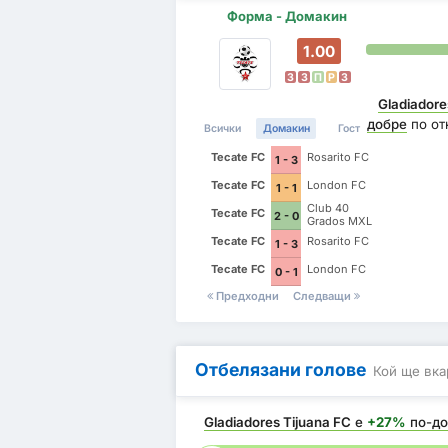
Форма - Домакин
1.00
З
З
П
P
З
Gladiadore
добре
по от
Всички
Домакин
Гост
Tecate FC
Rosarito FC
1 - 3
Tecate FC
London FC
1 - 1
Club 40
Tecate FC
2 - 0
Grados MXL
Tecate FC
Rosarito FC
1 - 3
Tecate FC
London FC
0 - 1
Предходни
Следващи
Отбелязани голове
Кой ще вка
Gladiadores Tijuana FC
е
+27%
по-до