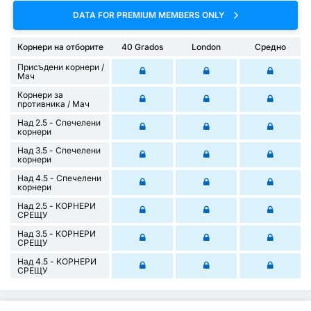
DATA FOR PREMIUM MEMBERS ONLY
Корнери на отборите
40 Grados
London
Средно
Присъдени корнери /
Mач
Корнери за
противника / Мач
Над 2.5 - Спечелени
корнери
Над 3.5 - Спечелени
корнери
Над 4.5 - Спечелени
корнери
Над 2.5 - КОРНЕРИ
СРЕЩУ
Над 3.5 - КОРНЕРИ
СРЕЩУ
Над 4.5 - КОРНЕРИ
СРЕЩУ