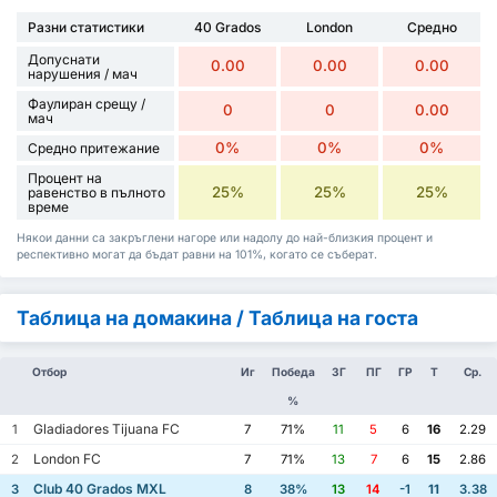
Разни статистики
40 Grados
London
Средно
Допуснати
0.00
0.00
0.00
нарушения / мач
Фаулиран срещу /
0
0
0.00
мач
0%
0%
0%
Средно притежание
Процент на
25%
25%
25%
равенство в пълното
време
Някои данни са закръглени нагоре или надолу до най-близкия процент и
респективно могат да бъдат равни на 101%, когато се съберат.
Таблица на домакина / Таблица на госта
Отбор
Иг
Победа
ЗГ
ПГ
ГР
Т
Ср.
%
Gladiadores Tijuana FC
1
7
71%
11
5
6
16
2.29
London FC
2
7
71%
13
7
6
15
2.86
Club 40 Grados MXL
3
8
38%
13
14
-1
11
3.38