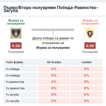
Първо/Второ полувреме Победа-Равенство-
Загуба
Форма за
Форма за
полувреме
полувреме
Двата отбора са равни
по
отношение на
0.00
0.00
Форма за полувреме
Полувреме
Полувреме
1ч/2ч форма
40 Grados
London
0%
0%
1ч победи
0%
0%
2ч победи
0%
0%
1ч равенства
0%
0%
2ч равенства
0%
0%
1ч загуби
0%
0%
2ч загуби