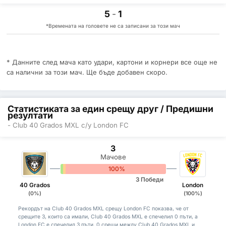
5
-
1
*Времената на головете не са записани за този мач
* Данните след мача като удари, картони и корнери все още не
са налични за този мач. Ще бъде добавен скоро.
Статистиката за един срещу друг / Предишни
резултати
- Club 40 Grados MXL с/у London FC
3
Мачове
0%
0%
100%
3 Победи
40 Grados
London
(0%)
(100%)
Рекордът на Club 40 Grados MXL срещу London FC показва, че от
срещите 3, които са имали, Club 40 Grados MXL е спечелил 0 пъти, а
London FC е спечелил 3 пъти. 0 срещи между Club 40 Grados MXL и