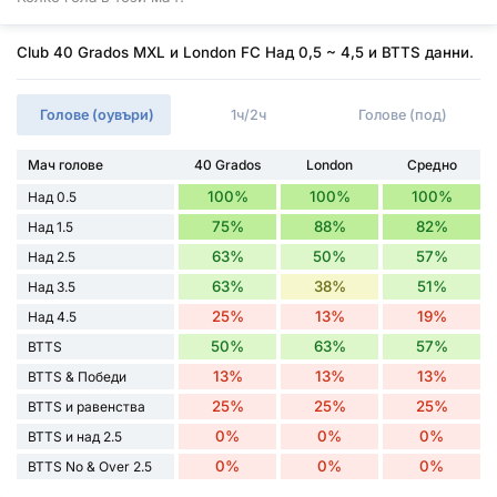
Club 40 Grados MXL и London FC Над 0,5 ~ 4,5 и BTTS данни.
Голове (оувъри)
1ч/2ч
Голове (под)
Мач голове
40 Grados
London
Средно
100%
100%
100%
Над 0.5
75%
88%
82%
Над 1.5
63%
50%
57%
Над 2.5
63%
38%
51%
Над 3.5
25%
13%
19%
Над 4.5
50%
63%
57%
BTTS
13%
13%
13%
BTTS & Победи
25%
25%
25%
BTTS и равенства
0%
0%
0%
BTTS и над 2.5
0%
0%
0%
BTTS No & Over 2.5