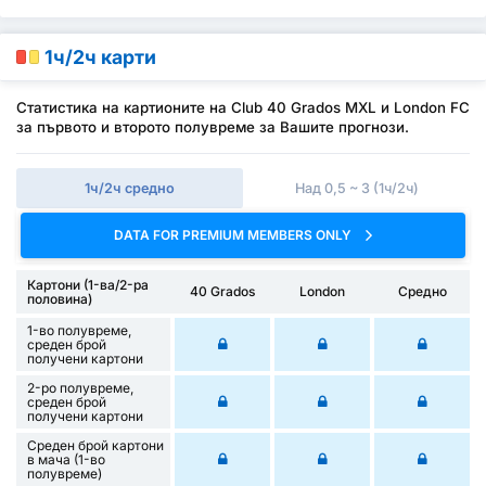
1ч/2ч карти
Статистика на картионите на Club 40 Grados MXL и London FC
за първото и второто полувреме за Вашите прогнози.
1ч/2ч средно
Над 0,5 ~ 3 (1ч/2ч)
DATA FOR PREMIUM MEMBERS ONLY
Картони (1-ва/2-ра
40 Grados
London
Средно
половина)
1-во полувреме,
среден брой
получени картони
2-ро полувреме,
среден брой
получени картони
Среден брой картони
в мача (1-во
полувреме)