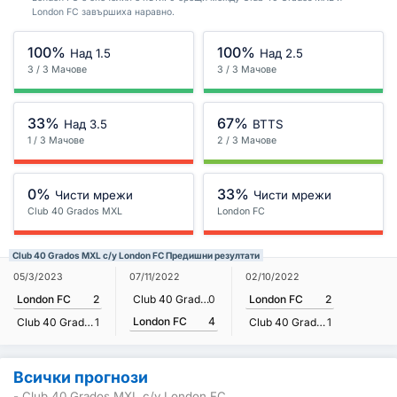
London FC завършиха наравно.
100%
100%
Над 1.5
Над 2.5
3 / 3 Мачове
3 / 3 Мачове
33%
67%
Над 3.5
BTTS
1 / 3 Мачове
2 / 3 Мачове
0%
33%
Чисти мрежи
Чисти мрежи
Club 40 Grados MXL
London FC
Club 40 Grados MXL с/у London FC Предишни резултати
05/3/2023
07/11/2022
02/10/2022
London FC
2
Club 40 Grados MXL
0
London FC
2
London FC
4
Club 40 Grados MXL
1
Club 40 Grados MXL
1
Всички прогнози
- Club 40 Grados MXL с/у London FC