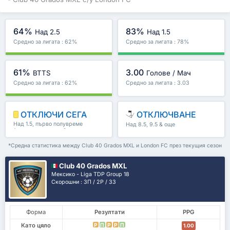
64%
83%
Над 2.5
Над 1.5
Средно за лигата : 62%
Средно за лигата : 78%
61%
3.00
BTTS
Голове / Мач
Средно за лигата : 62%
Средно за лигата : 3.03
ОТКЛЮЧИ СЕГА
ОТКЛЮЧВАНЕ
Над 1.5, първо полувреме
Над 8.5, 9.5 & още
/второ полувреме & още
*Средна статистика между Club 40 Grados MXL и London FC през текущия сезон
Club 40 Grados MXL
Мексико - Liga TDP Group 18
Скорошни : 3П / 2P / 3З
Форма
Резултати
PPG
Като цяло
P
П
P
P
П
1.00