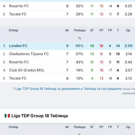
Rosarito FC
4
8
25%
11
15
-4
9
3.25
Tecate FC
5
7
29%
11
12
-1
7
3.29
Отбор
Иг
Победа
ЗГ
ПГ
ГР
Т
Ср.
%
London FC
1
8
50%
14
10
4
14
3.00
Gladiadores Tijuana FC
2
7
57%
14
8
6
13
3.14
Rosarito FC
3
7
43%
12
12
0
11
3.43
Club 40 Grados MXL
4
7
14%
9
16
-7
4
3.57
Tecate FC
5
8
13%
4
13
-9
4
2.13
*
Liga TDP Group 18 Таблица за домакините и Таблица за гостуващите
също са
налични
Liga TDP Group 18 Таблица
Отбор
Иг
Победа
ЗГ
ПГ
ГР
Т
Ср.
%