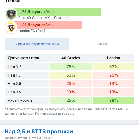
Голове
1.75 Допуснат/мач
Club 40 Grados MXL (Домакин)
1.25 Допуснат/мач
London FC (Гост)
край на футболен мач
1ч/2ч
Допуснато / игра
40 Grados
London
75%
63%
Над 0.5
63%
25%
Над 1.5
25%
13%
Над 2.5
13%
13%
Над 3.5
25%
38%
Чисти мрежи
* Статистика от рекорда за допуснати домакинства на Club 40 Grados MXL и
данните на London FC при срещи като гост.
Над 2,5 и BTTS прогнози
Колко гола в този мач?