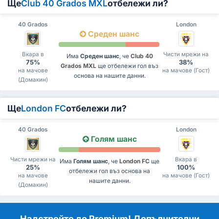
Ще
Club 40 Grados MXL
отбележи ли?
40 Grados
London
Среден шанс
Вкара в
Чисти мрежи на
Има
Среден шанс
, че
Club 40
75%
38%
Grados MXL
ще отбележи гол въз
на мачове
на мачове (Гост)
основа на нашите данни.
(Домакин)
Ще
London FC
отбележи ли?
40 Grados
London
Голям шанс
Чисти мрежи на
Вкара в
Има
Голям шанс
, че
London FC
ще
25%
100%
отбележи гол въз основа на
на мачове
на мачове (Гост)
нашите данни.
(Домакин)
Надстройте до Premium! Допълнителни