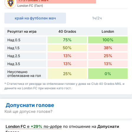
London FC (Гост)
край на футболен мач
1ч/2ч
Резултат на игра
40 Grados
London
75%
100%
Над 0.5
50%
38%
Над 1.5
13%
25%
Над 2.5
13%
13%
Над 3.5
Неуспешно
25%
0%
отбелязване на гол
* Статистика от рекорда за отбелязани голове у дома на Club 40 Grados MXL и
данните на London FC при мачове като гост.
Допуснати голове
Кой ще допусне голове?
London FC
е
+29%
по-добре
по отношение на
Допуснати