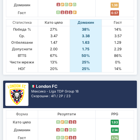
Домакин
З
P
П
P
П
1.38
Гост
П
З
З
З
P
0.57
Статистика
Като цяло
Домакин
Гост
Победа %
27%
38%
14%
Ср.
3.47
3.38
3.57
Отбелязани
1.47
1.63
1.29
Допуснати
2.00
1.75
2.29
BTTS
67%
50%
86%
Чисти мрежи
13%
25%
0%
НОГ
20%
25%
14%
London FC
Мексико - Liga TDP Group 18
Скорошни : 4П / 2P / 2З
Форма
Резултати
PPG
Като цяло
П
P
П
З
З
1.93
Домакин
З
П
З
П
П
2.14
Гост
П
П
P
З
З
1.75