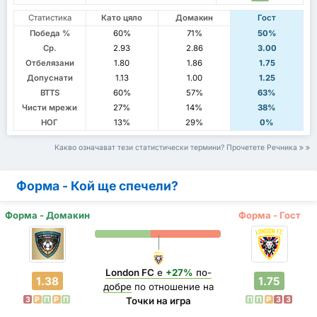
Статистика
Като цяло
Домакин
Гост
Победа %
60%
71%
50%
Ср.
2.93
2.86
3.00
Отбелязани
1.80
1.86
1.75
Допуснати
1.13
1.00
1.25
BTTS
60%
57%
63%
Чисти мрежи
27%
14%
38%
НОГ
13%
29%
0%
Какво означават тези статистически термини? Прочетете Речника
Форма - Кой ще спечели?
Форма - Домакин
Форма - Гост
London FC
е
+27%
по-
1.38
1.75
добре
по отношение на
З
P
П
P
П
П
П
P
З
З
Точки на игра