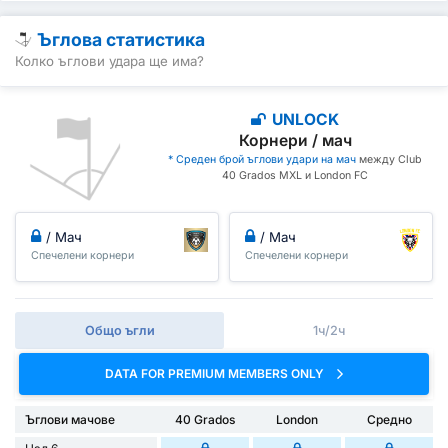
Ъглова статистика
Колко ъглови удара ще има?
UNLOCK
Корнери / мач
* Среден брой ъглови удари на мач
между Club
40 Grados MXL и London FC
/ Мач
/ Мач
Спечелени корнери
Спечелени корнери
Общо ъгли
1ч/2ч
DATA FOR PREMIUM MEMBERS ONLY
Ъглови мачове
40 Grados
London
Средно