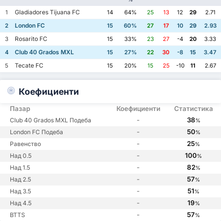
Gladiadores Tijuana FC
1
14
64%
25
13
12
29
2.71
London FC
2
15
60%
27
17
10
29
2.93
Rosarito FC
3
15
33%
23
27
-4
20
3.33
Club 40 Grados MXL
4
15
27%
22
30
-8
15
3.47
Tecate FC
5
15
20%
15
25
-10
11
2.67
Коефициенти
Пазар
Коефициенти
Статистика
-
38
Club 40 Grados MXL Подеба
%
-
50
London FC Подеба
%
-
25
Равенство
%
-
100
Над 0.5
%
-
82
Над 1.5
%
-
57
Над 2.5
%
-
51
Над 3.5
%
-
19
Над 4.5
%
-
57
BTTS
%