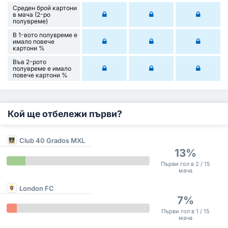
Среден брой картони
в мача (2-ро
полувреме)
В 1-вото полувреме е
имало повече
картони %
Във 2-рото
полувреме е имало
повече картони %
Кой ще отбележи първи?
Club 40 Grados MXL
13%
Първи гол в 2 / 15
мача
London FC
7%
Първи гол в 1 / 15
мача