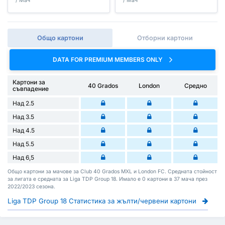
/ Мач
/ Мач
Общо картони
Отборни картони
DATA FOR PREMIUM MEMBERS ONLY
Картони за
40 Grados
London
Средно
съвпадение
Над 2.5
Над 3.5
Над 4.5
Над 5.5
Над 6,5
Общо картони за мачове за Club 40 Grados MXL и London FC. Средната стойност
за лигата е средната за Liga TDP Group 18. Имало е 0 картони в 37 мача през
2022/2023 сезона.
Liga TDP Group 18 Статистика за жълти/червени картони