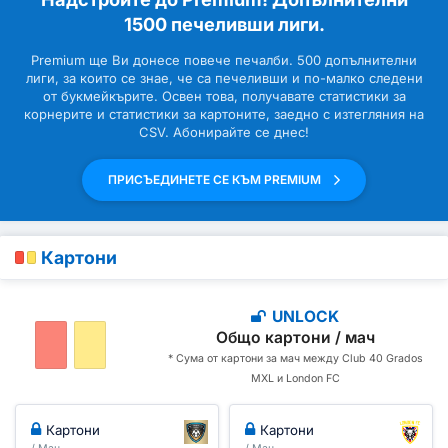
1500 печеливши лиги.
Premium ще Ви донесе повече печалби. 500 допълнителни
лиги, за които се знае, че са печеливши и по-малко следени
от букмейкърите. Освен това, получавате статистики за
корнерите и статистики за картоните, заедно с изтегляния на
CSV. Абонирайте се днес!
ПРИСЪЕДИНЕТЕ СЕ КЪМ PREMIUM
Картони
UNLOCK
Общо картони / мач
* Сума от картони за мач между Club 40 Grados
MXL и London FC
Картони
Картони