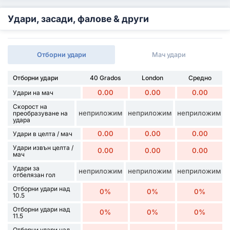
Удари, засади, фалове & други
Отборни удари
Мач удари
Отборни удари
40 Grados
London
Средно
0.00
0.00
0.00
Удари на мач
Скорост на
неприложим
неприложим
неприложим
преобразуване на
удара
0.00
0.00
0.00
Удари в целта / мач
Удари извън целта /
0.00
0.00
0.00
мач
Удари за
неприложим
неприложим
неприложим
отбелязан гол
Отборни удари над
0%
0%
0%
10.5
Отборни удари над
0%
0%
0%
11.5
Отборни удари над