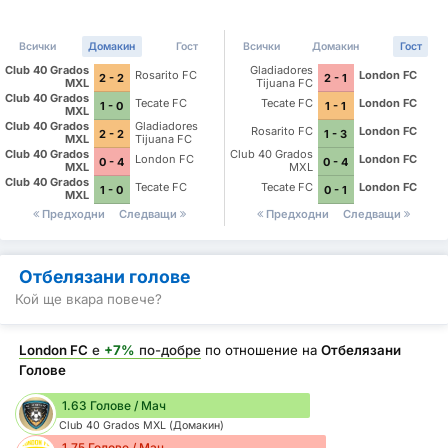
Всички
Домакин
Гост
Всички
Домакин
Гост
Club 40 Grados
Gladiadores
Rosarito FC
London FC
2 - 2
2 - 1
MXL
Tijuana FC
Club 40 Grados
Tecate FC
Tecate FC
London FC
1 - 0
1 - 1
MXL
Club 40 Grados
Gladiadores
Rosarito FC
London FC
2 - 2
1 - 3
MXL
Tijuana FC
Club 40 Grados
Club 40 Grados
London FC
London FC
0 - 4
0 - 4
MXL
MXL
Club 40 Grados
Tecate FC
Tecate FC
London FC
1 - 0
0 - 1
MXL
Предходни
Следващи
Предходни
Следващи
Отбелязани голове
Кой ще вкара повече?
London FC
е
+7%
по-добре
по отношение на
Отбелязани
Голове
1.63 Голове / Мач
Club 40 Grados MXL (Домакин)
1.75 Голове / Мач