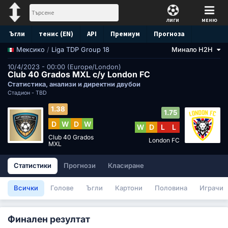
ЛИГИ
МЕНЮ
Ъгли
тенис (EN)
API
Премиум
Прогноза
/
Liga TDP Group 18
Минало H2H
Мексико
10/4/2023 - 00:00 (Europe/London)
Club 40 Grados MXL с/у London FC
Статистика, анализи и директни двубои
Стадион -
TBD
1.38
1.75
D
W
D
W
W
D
L
L
Club 40 Grados
London FC
MXL
Статистики
Прогнози
Класиране
Всички
Голове
Ъгли
Картони
Половина
Играчи
Финален резултат