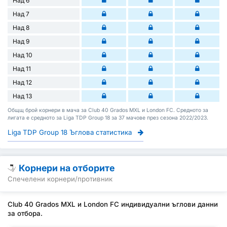
Над 6
Над 7
Над 8
Над 9
Над 10
Над 11
Над 12
Над 13
Общщ брой корнери в мача за Club 40 Grados MXL и London FC. Средното за
лигата е средното за Liga TDP Group 18 за 37 мачове през сезона 2022/2023.
Liga TDP Group 18 Ъглова статистика
Корнери на отборите
Спечелени корнери/противник
Club 40 Grados MXL и London FC индивидуални ъглови данни
за отбора.