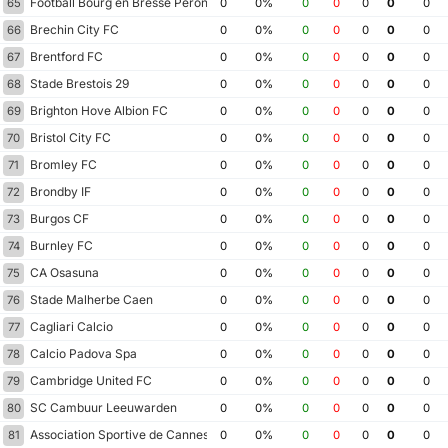
Football Bourg en Bresse Peronnas 01
65
0
0%
0
0
0
0
0
Brechin City FC
66
0
0%
0
0
0
0
0
Brentford FC
67
0
0%
0
0
0
0
0
Stade Brestois 29
68
0
0%
0
0
0
0
0
Brighton Hove Albion FC
69
0
0%
0
0
0
0
0
Bristol City FC
70
0
0%
0
0
0
0
0
Bromley FC
71
0
0%
0
0
0
0
0
Brondby IF
72
0
0%
0
0
0
0
0
Burgos CF
73
0
0%
0
0
0
0
0
Burnley FC
74
0
0%
0
0
0
0
0
CA Osasuna
75
0
0%
0
0
0
0
0
Stade Malherbe Caen
76
0
0%
0
0
0
0
0
Cagliari Calcio
77
0
0%
0
0
0
0
0
Calcio Padova Spa
78
0
0%
0
0
0
0
0
Cambridge United FC
79
0
0%
0
0
0
0
0
SC Cambuur Leeuwarden
80
0
0%
0
0
0
0
0
Association Sportive de Cannes
81
0
0%
0
0
0
0
0