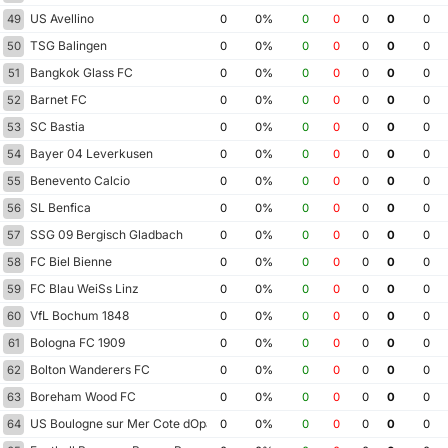
US Avellino
49
0
0%
0
0
0
0
0
TSG Balingen
50
0
0%
0
0
0
0
0
Bangkok Glass FC
51
0
0%
0
0
0
0
0
Barnet FC
52
0
0%
0
0
0
0
0
SC Bastia
53
0
0%
0
0
0
0
0
Bayer 04 Leverkusen
54
0
0%
0
0
0
0
0
Benevento Calcio
55
0
0%
0
0
0
0
0
SL Benfica
56
0
0%
0
0
0
0
0
SSG 09 Bergisch Gladbach
57
0
0%
0
0
0
0
0
FC Biel Bienne
58
0
0%
0
0
0
0
0
FC Blau WeiSs Linz
59
0
0%
0
0
0
0
0
VfL Bochum 1848
60
0
0%
0
0
0
0
0
Bologna FC 1909
61
0
0%
0
0
0
0
0
Bolton Wanderers FC
62
0
0%
0
0
0
0
0
Boreham Wood FC
63
0
0%
0
0
0
0
0
US Boulogne sur Mer Cote dOpale
64
0
0%
0
0
0
0
0