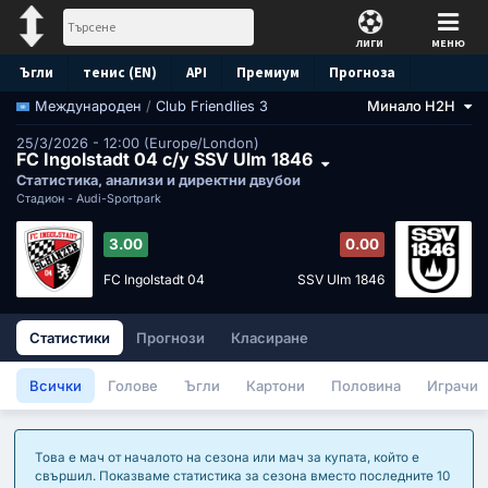
ЛИГИ
МЕНЮ
Ъгли
тенис (EN)
API
Премиум
Прогноза
/
Club Friendlies 3
Минало H2H
Международен
25/3/2026 - 12:00 (Europe/London)
FC Ingolstadt 04 с/у SSV Ulm 1846
Статистика, анализи и директни двубои
Стадион -
Audi-Sportpark
3.00
0.00
FC Ingolstadt 04
SSV Ulm 1846
Статистики
Прогнози
Класиране
Всички
Голове
Ъгли
Картони
Половина
Играчи
Това е мач от началото на сезона или мач за купата, който е
свършил. Показваме статистика за сезона вместо последните 10