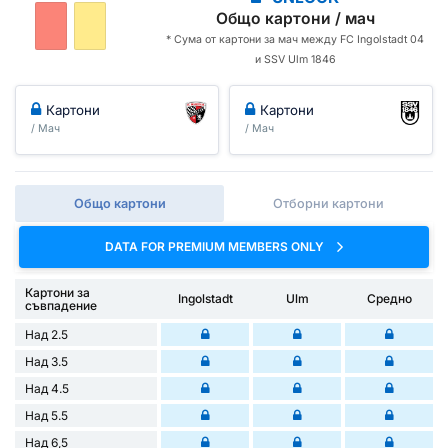
Общо картони / мач
* Сума от картони за мач между FC Ingolstadt 04
и SSV Ulm 1846
Картони
Картони
/ Мач
/ Мач
Общо картони
Отборни картони
DATA FOR PREMIUM MEMBERS ONLY
Картони за
Ingolstadt
Ulm
Средно
съвпадение
Над 2.5
Над 3.5
Над 4.5
Над 5.5
Над 6,5