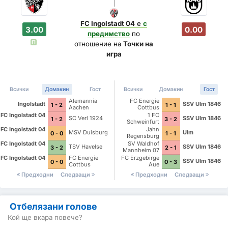
FC Ingolstadt 04
е
с
3.00
0.00
предимство
по
П
отношение на
Точки на
игра
Всички
Домакин
Гост
Всички
Домакин
Гост
Alemannia
FC Energie
Ingolstadt
SSV Ulm 1846
1 - 2
1 - 1
Aachen
Cottbus
FC Ingolstadt 04
1 FC
SC Verl 1924
SSV Ulm 1846
1 - 2
3 - 2
Schweinfurt
1905
FC Ingolstadt 04
Jahn
MSV Duisburg
Ulm
0 - 0
1 - 1
Regensburg
FC Ingolstadt 04
SV Waldhof
TSV Havelse
SSV Ulm 1846
3 - 2
2 - 1
Mannheim 07
FC Ingolstadt 04
FC Energie
FC Erzgebirge
SSV Ulm 1846
0 - 0
0 - 3
Cottbus
Aue
Предходни
Следващи
Предходни
Следващи
Отбелязани голове
Кой ще вкара повече?