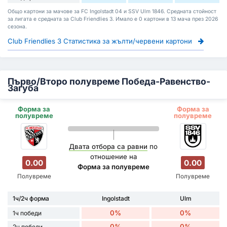
Общо картони за мачове за FC Ingolstadt 04 и SSV Ulm 1846. Средната стойност
за лигата е средната за Club Friendlies 3. Имало е 0 картони в 13 мача през 2026
сезона.
Club Friendlies 3 Статистика за жълти/червени картони
Първо/Второ полувреме Победа-Равенство-
Загуба
Форма за
Форма за
полувреме
полувреме
Двата отбора са равни
по
отношение на
0.00
0.00
Форма за полувреме
Полувреме
Полувреме
1ч/2ч форма
Ingolstadt
Ulm
0%
0%
1ч победи
0%
0%
2ч победи