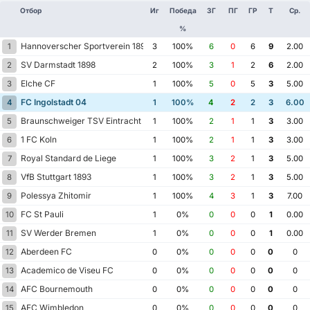
Отбор
Иг
Победа
ЗГ
ПГ
ГР
Т
Ср.
%
Hannoverscher Sportverein 1896
1
3
100%
6
0
6
9
2.00
SV Darmstadt 1898
2
2
100%
3
1
2
6
2.00
Elche CF
3
1
100%
5
0
5
3
5.00
FC Ingolstadt 04
4
1
100%
4
2
2
3
6.00
Braunschweiger TSV Eintracht 1895
5
1
100%
2
1
1
3
3.00
1 FC Koln
6
1
100%
2
1
1
3
3.00
Royal Standard de Liege
7
1
100%
3
2
1
3
5.00
VfB Stuttgart 1893
8
1
100%
3
2
1
3
5.00
Polessya Zhitomir
9
1
100%
4
3
1
3
7.00
FC St Pauli
10
1
0%
0
0
0
1
0.00
SV Werder Bremen
11
1
0%
0
0
0
1
0.00
Aberdeen FC
12
0
0%
0
0
0
0
0
Academico de Viseu FC
13
0
0%
0
0
0
0
0
AFC Bournemouth
14
0
0%
0
0
0
0
0
AFC Wimbledon
15
0
0%
0
0
0
0
0