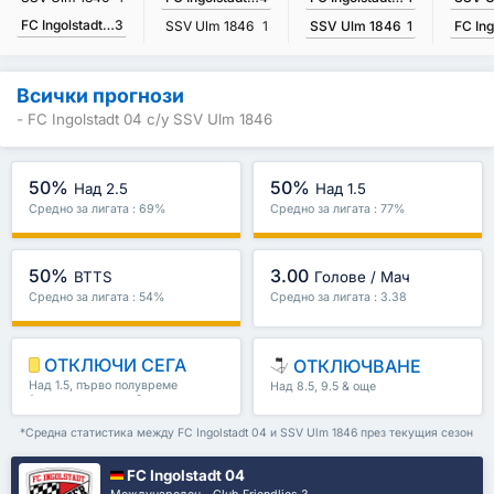
FC Ingolstadt 04
3
SSV Ulm 1846
1
SSV Ulm 1846
1
Всички прогнози
- FC Ingolstadt 04 с/у SSV Ulm 1846
50%
50%
Над 2.5
Над 1.5
Средно за лигата : 69%
Средно за лигата : 77%
50%
3.00
BTTS
Голове / Мач
Средно за лигата : 54%
Средно за лигата : 3.38
ОТКЛЮЧИ СЕГА
ОТКЛЮЧВАНЕ
Над 1.5, първо полувреме
Над 8.5, 9.5 & още
/второ полувреме & още
*Средна статистика между FC Ingolstadt 04 и SSV Ulm 1846 през текущия сезон
FC Ingolstadt 04