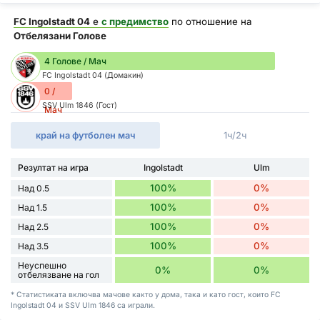
FC Ingolstadt 04
е
с предимство
по отношение на
Отбелязани Голове
4 Голове / Мач
FC Ingolstadt 04 (Домакин)
0 /
SSV Ulm 1846 (Гост)
Мач
край на футболен мач
1ч/2ч
Резултат на игра
Ingolstadt
Ulm
100%
0%
Над 0.5
100%
0%
Над 1.5
100%
0%
Над 2.5
100%
0%
Над 3.5
Неуспешно
0%
0%
отбелязване на гол
* Статистиката включва мачове както у дома, така и като гост, които FC
Ingolstadt 04 и SSV Ulm 1846 са играли.