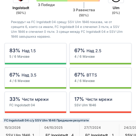
3 Победи
Ingolstadt
Ulm
3 Равенства
(50%)
(0%)
(50%)
Рекордът на FC Ingolstadt 04 срещу SSV Ulm 1846 показва, че от
срещите 6, които са имали, FC Ingolstadt 04 е спечелил 3 пъти, а SSV
Ulm 1846 е спечелил 0 пъти. 3 срещи между FC Ingolstadt 04 и SSV Ulm
1846 завършиха наравно.
83%
67%
Над 1.5
Над 2.5
5 / 6 Мачове
4 / 6 Мачове
67%
67%
Над 3.5
BTTS
4 / 6 Мачове
4 / 6 Мачове
33%
17%
Чисти мрежи
Чисти мрежи
FC Ingolstadt 04
SSV Ulm 1846
FC Ingolstadt 04 с/у SSV Ulm 1846 Предишни резултати
27/7/2024
24/2/2
15/3/2026
04/10/2025
FC Ingolstadt 04
1
SSV U
SSV Ulm 1846
1
FC Ingolstadt 04
4