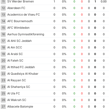
SV Werder Bremen
11
1
0%
0
0
0
1
0.00
Aberdeen FC
12
0
0%
0
0
0
0
0
Academico de Viseu FC
13
0
0%
0
0
0
0
0
AFC Bournemouth
14
0
0%
0
0
0
0
0
AFC Wimbledon
15
0
0%
0
0
0
0
0
Aarhus Gymnastikforening
16
0
0%
0
0
0
0
0
Al Ahli SC Jeddah
17
0
0%
0
0
0
0
0
Al Ain SCC
18
0
0%
0
0
0
0
0
Al Arabi SC
19
0
0%
0
0
0
0
0
Al Fateh SC
20
0
0%
0
0
0
0
0
Al Ittihad FC Jeddah
21
0
0%
0
0
0
0
0
Al Quadisiya Al Khubar
22
0
0%
0
0
0
0
0
Al Rayyan SC
23
0
0%
0
0
0
0
0
Al Shahaniya SC
24
0
0%
0
0
0
0
0
Al Ula FC
25
0
0%
0
0
0
0
0
Al Wakrah SC
26
0
0%
0
0
0
0
0
Albacete Balompie
27
0
0%
0
0
0
0
0