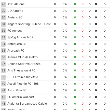
ASD Alcione
28
0
0%
0
0
0
0
0
UD Almeria
29
0
0%
0
0
0
0
0
Amiens SC
30
0
0%
0
0
0
0
0
Angers Sporting Club de lOuest
31
0
0%
0
0
0
0
0
FC Annecy
32
0
0%
0
0
0
0
0
SpVgg Ansbach 09
33
0
0%
0
0
0
0
0
Antequera CF
34
0
0%
0
0
0
0
0
Arbroath FC
35
0
0%
0
0
0
0
0
Arenas Club de Getxo
36
0
0%
0
0
0
0
0
Unione Sportiva Arezzo
37
0
0%
0
0
0
0
0
Aris Thessaloniki FC
38
0
0%
0
0
0
0
0
DSC Arminia Bielefeld
39
0
0%
0
0
0
0
0
Ascoli Picchio FC 1898
40
0
0%
0
0
0
0
0
Aston Villa FC
41
0
0%
0
0
0
0
0
FC Astoria Walldorf
42
0
0%
0
0
0
0
0
Atalanta Bergamasca Calcio
43
0
0%
0
0
0
0
0