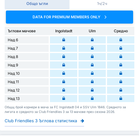
Общо ъгли
1ч/2ч
DATA FOR PREMIUM MEMBERS ONLY
Ъглови мачове
Ingolstadt
Ulm
Средно
Над 6
Над 7
Над 8
Над 9
Над 10
Над 11
Над 12
Над 13
Общщ брой корнери в мача за FC Ingolstadt 04 и SSV Ulm 1846. Средното за
лигата е средното за Club Friendlies 3 за 13 мачове през сезона 2026.
Club Friendlies 3 Ъглова статистика