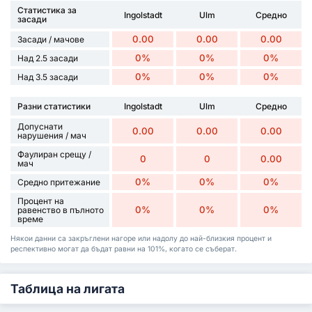
Статистика за
Ingolstadt
Ulm
Средно
засади
0.00
0.00
0.00
Засади / мачове
0%
0%
0%
Над 2.5 засади
0%
0%
0%
Над 3.5 засади
Разни статистики
Ingolstadt
Ulm
Средно
Допуснати
0.00
0.00
0.00
нарушения / мач
Фаулиран срещу /
0
0
0.00
мач
0%
0%
0%
Средно притежание
Процент на
0%
0%
0%
равенство в пълното
време
Някои данни са закръглени нагоре или надолу до най-близкия процент и
респективно могат да бъдат равни на 101%, когато се съберат.
Таблица на лигата