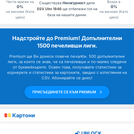
Чисти мрежи на
Вкара в
Съществува
Несигурност
дали
0%
0%
SSV Ulm 1846
ще отбележи гол на
на мачове (Като
на мачове (Като
база на нашите данни.
цяло)
цяло)
Надстройте до Premium! Допълнителни
1500 печеливши лиги.
Premium ще Ви донесе повече печалби. 500 допълнителни
лиги, за които се знае, че са печеливши и по-малко следени
от букмейкърите. Освен това, получавате статистики за
корнерите и статистики за картоните, заедно с изтегляния на
CSV. Абонирайте се днес!
ПРИСЪЕДИНЕТЕ СЕ КЪМ PREMIUM
Картони
UNLOCK