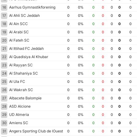
Aarhus Gymnastikforening
16
0
0%
0
0
0
0
0
Al Ahli SC Jeddah
17
0
0%
0
0
0
0
0
Al Ain SCC
18
0
0%
0
0
0
0
0
Al Arabi SC
19
0
0%
0
0
0
0
0
Al Fateh SC
20
0
0%
0
0
0
0
0
Al Ittihad FC Jeddah
21
0
0%
0
0
0
0
0
Al Quadisiya Al Khubar
22
0
0%
0
0
0
0
0
Al Rayyan SC
23
0
0%
0
0
0
0
0
Al Shahaniya SC
24
0
0%
0
0
0
0
0
Al Ula FC
25
0
0%
0
0
0
0
0
Al Wakrah SC
26
0
0%
0
0
0
0
0
Albacete Balompie
27
0
0%
0
0
0
0
0
ASD Alcione
28
0
0%
0
0
0
0
0
UD Almeria
29
0
0%
0
0
0
0
0
Amiens SC
30
0
0%
0
0
0
0
0
Angers Sporting Club de lOuest
31
0
0%
0
0
0
0
0