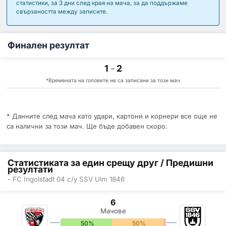
статистики, за 3 дни след края на мача, за да поддържаме
свързаността между записите.
Финален резултат
1
-
2
*Времената на головете не са записани за този мач
* Данните след мача като удари, картони и корнери все още не
са налични за този мач. Ще бъде добавен скоро.
Статистиката за един срещу друг / Предишни
резултати
- FC Ingolstadt 04 с/у SSV Ulm 1846
6
Мачове
50%
50%
0%