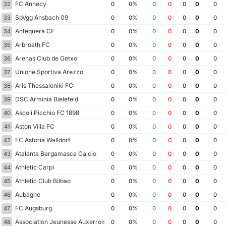
FC Annecy
32
0
0%
0
0
0
0
0
SpVgg Ansbach 09
33
0
0%
0
0
0
0
0
Antequera CF
34
0
0%
0
0
0
0
0
Arbroath FC
35
0
0%
0
0
0
0
0
Arenas Club de Getxo
36
0
0%
0
0
0
0
0
Unione Sportiva Arezzo
37
0
0%
0
0
0
0
0
Aris Thessaloniki FC
38
0
0%
0
0
0
0
0
DSC Arminia Bielefeld
39
0
0%
0
0
0
0
0
Ascoli Picchio FC 1898
40
0
0%
0
0
0
0
0
Aston Villa FC
41
0
0%
0
0
0
0
0
FC Astoria Walldorf
42
0
0%
0
0
0
0
0
Atalanta Bergamasca Calcio
43
0
0%
0
0
0
0
0
Athletic Carpi
44
0
0%
0
0
0
0
0
Athletic Club Bilbao
45
0
0%
0
0
0
0
0
Aubagne
46
0
0%
0
0
0
0
0
FC Augsburg
47
0
0%
0
0
0
0
0
Association Jeunesse Auxerroise
48
0
0%
0
0
0
0
0