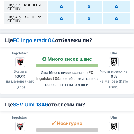
Над 3.5 - КОРНЕРИ
СРЕЩУ
Над 4.5 - КОРНЕРИ
СРЕЩУ
Ще
FC Ingolstadt 04
отбележи ли?
Ingolstadt
Ulm
Много висок шанс
Вкара в
Чисти мрежи на
Има
Много висок шанс
, че
FC
100%
0%
Ingolstadt 04
ще отбележи гол въз
на мачове (Като
на мачове (Като
основа на нашите данни.
цяло)
цяло)
Ще
SSV Ulm 1846
отбележи ли?
Ingolstadt
Ulm
Несигурно