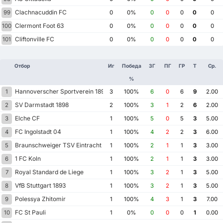
Clachnacuddin FC
99
0
0%
0
0
0
0
0
Clermont Foot 63
100
0
0%
0
0
0
0
0
Cliftonville FC
101
0
0%
0
0
0
0
0
Отбор
Иг
Победа
ЗГ
ПГ
ГР
Т
Ср.
%
Hannoverscher Sportverein 1896
1
3
100%
6
0
6
9
2.00
SV Darmstadt 1898
2
2
100%
3
1
2
6
2.00
Elche CF
3
1
100%
5
0
5
3
5.00
FC Ingolstadt 04
4
1
100%
4
2
2
3
6.00
Braunschweiger TSV Eintracht 1895
5
1
100%
2
1
1
3
3.00
1 FC Koln
6
1
100%
2
1
1
3
3.00
Royal Standard de Liege
7
1
100%
3
2
1
3
5.00
VfB Stuttgart 1893
8
1
100%
3
2
1
3
5.00
Polessya Zhitomir
9
1
100%
4
3
1
3
7.00
FC St Pauli
10
1
0%
0
0
0
1
0.00