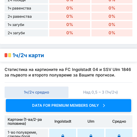
0%
0%
1ч равенства
0%
0%
2ч равенства
0%
0%
1ч загуби
0%
0%
2ч загуби
1ч/2ч карти
Статистика на картионите на FC Ingolstadt 04 и SSV Ulm 1846
за първото и второто полувреме за Вашите прогнози.
1ч/2ч средно
Над 0,5 ~ 3 (1ч/2ч)
DATA FOR PREMIUM MEMBERS ONLY
Картони (1-ва/2-ра
Ingolstadt
Ulm
Средно
половина)
1-во полувреме,
среден брой