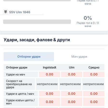
Първи гол в 0 / 1
мача
SSV Ulm 1846
0%
Първи гол в 0 / 0
мача
Удари, засади, фалове & други
Отборни удари
Мач удари
Отборни удари
Ingolstadt
Ulm
Средно
0.00
0.00
0.00
Удари на мач
Скорост на
неприложим
неприложим
неприложим
преобразуване на
удара
0.00
0.00
0.00
Удари в целта / мач
Удари извън целта /
0.00
0.00
0.00
мач