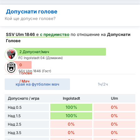
Допуснати голове
Кой ще допусне голове?
SSV Ulm 1846
е
с предимство
по отношение на
Допуснати
Голове
2 Допуснат/мач
FC Ingolstadt 04 (Домакин)
0
SSV Ulm 1846 (Гост)
Голове
/ Мач
край на футболен мач
1ч/2ч
Допуснато / игра
Ingolstadt
Ulm
100%
0%
Над 0.5
100%
0%
Над 1.5
0%
0%
Над 2.5
0%
0%
Над 3.5