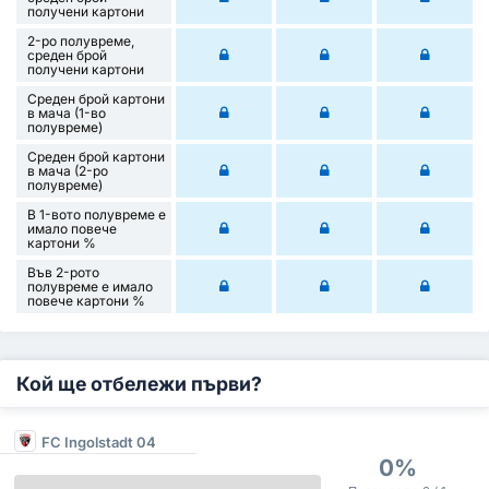
получени картони
2-ро полувреме,
среден брой
получени картони
Среден брой картони
в мача (1-во
полувреме)
Среден брой картони
в мача (2-ро
полувреме)
В 1-вото полувреме е
имало повече
картони %
Във 2-рото
полувреме е имало
повече картони %
Кой ще отбележи първи?
FC Ingolstadt 04
0%