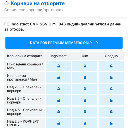
Корнери на отборите
Спечелени корнери/противник
FC Ingolstadt 04 и SSV Ulm 1846 индивидуални ъглови данни
за отбора.
DATA FOR PREMIUM MEMBERS ONLY
Корнери на отборите
Ingolstadt
Ulm
Средно
Присъдени корнери /
Mач
Корнери за
противника / Мач
Над 2.5 - Спечелени
корнери
Над 3.5 - Спечелени
корнери
Над 4.5 - Спечелени
корнери
Над 2.5 - КОРНЕРИ
СРЕЩУ