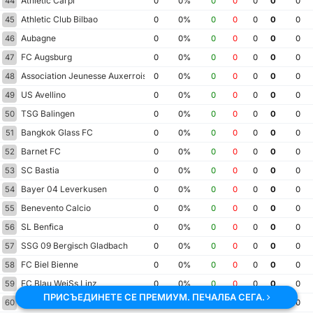
Athletic Carpi
44
0
0%
0
0
0
0
0
Athletic Club Bilbao
45
0
0%
0
0
0
0
0
Aubagne
46
0
0%
0
0
0
0
0
FC Augsburg
47
0
0%
0
0
0
0
0
Association Jeunesse Auxerroise
48
0
0%
0
0
0
0
0
US Avellino
49
0
0%
0
0
0
0
0
TSG Balingen
50
0
0%
0
0
0
0
0
Bangkok Glass FC
51
0
0%
0
0
0
0
0
Barnet FC
52
0
0%
0
0
0
0
0
SC Bastia
53
0
0%
0
0
0
0
0
Bayer 04 Leverkusen
54
0
0%
0
0
0
0
0
Benevento Calcio
55
0
0%
0
0
0
0
0
SL Benfica
56
0
0%
0
0
0
0
0
SSG 09 Bergisch Gladbach
57
0
0%
0
0
0
0
0
FC Biel Bienne
58
0
0%
0
0
0
0
0
FC Blau WeiSs Linz
59
0
0%
0
0
0
0
0
ПРИСЪЕДИНЕТЕ СЕ ПРЕМИУМ. ПЕЧАЛБА СЕГА.
VfL Bochum 1848
60
0
0%
0
0
0
0
0