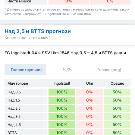
0%
0%
Чисти мрежи
* Данните за допуснатите голове включват мачове както като домакини, така и
като гости, изиграни от FC Ingolstadt 04 и SSV Ulm 1846.
Над 2,5 и BTTS прогнози
Колко гола в този мач?
FC Ingolstadt 04 и SSV Ulm 1846 Над 0,5 ~ 4,5 и BTTS данни.
Голове (оувъри)
1ч/2ч
Голове (под)
Мач голове
Ingolstadt
Ulm
Средно
100%
0%
50%
Над 0.5
100%
0%
50%
Над 1.5
100%
0%
50%
Над 2.5
100%
0%
50%
Над 3.5
100%
0%
50%
Над 4.5
100%
0%
50%
BTTS