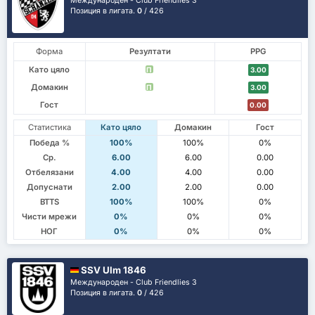
Международен - Club Friendlies 3
Позиция в лигата.
0
/ 426
Форма
Резултати
PPG
Като цяло
П
3.00
Домакин
П
3.00
Гост
0.00
Статистика
Като цяло
Домакин
Гост
Победа %
100%
100%
0%
Ср.
6.00
6.00
0.00
Отбелязани
4.00
4.00
0.00
Допуснати
2.00
2.00
0.00
BTTS
100%
100%
0%
Чисти мрежи
0%
0%
0%
НОГ
0%
0%
0%
SSV Ulm 1846
Международен - Club Friendlies 3
Позиция в лигата.
0
/ 426