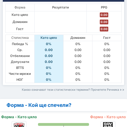
Форма
Резултати
PPG
Като цяло
0.00
Домакин
0.00
Гост
0.00
Статистика
Като цяло
Домакин
Гост
Победа %
0%
0%
0%
Ср.
0.00
0.00
0.00
Отбелязани
0.00
0.00
0.00
Допуснати
0.00
0.00
0.00
BTTS
0%
0%
0%
Чисти мрежи
0%
0%
0%
НОГ
0%
0%
0%
Какво означават тези статистически термини? Прочетете Речника
Форма - Кой ще спечели?
Форма - Като цяло
Форма - Като цяло