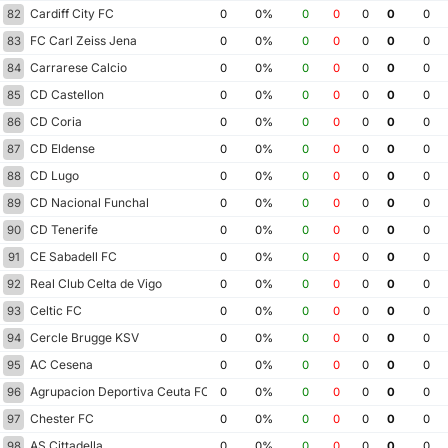
Cardiff City FC
82
0
0%
0
0
0
0
0
FC Carl Zeiss Jena
83
0
0%
0
0
0
0
0
Carrarese Calcio
84
0
0%
0
0
0
0
0
CD Castellon
85
0
0%
0
0
0
0
0
CD Coria
86
0
0%
0
0
0
0
0
CD Eldense
87
0
0%
0
0
0
0
0
CD Lugo
88
0
0%
0
0
0
0
0
CD Nacional Funchal
89
0
0%
0
0
0
0
0
CD Tenerife
90
0
0%
0
0
0
0
0
CE Sabadell FC
91
0
0%
0
0
0
0
0
Real Club Celta de Vigo
92
0
0%
0
0
0
0
0
Celtic FC
93
0
0%
0
0
0
0
0
Cercle Brugge KSV
94
0
0%
0
0
0
0
0
AC Cesena
95
0
0%
0
0
0
0
0
Agrupacion Deportiva Ceuta FC
96
0
0%
0
0
0
0
0
Chester FC
97
0
0%
0
0
0
0
0
AS Cittadella
98
0
0%
0
0
0
0
0