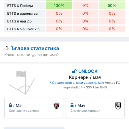
100%
0%
50%
BTTS & Победи
0%
0%
0%
BTTS и равенства
0%
0%
0%
BTTS и над 2.5
0%
0%
0%
BTTS No & Over 2.5
Ъглова статистика
Колко ъглови удара ще има?
UNLOCK
Корнери / мач
* Среден брой ъглови удари на мач
между FC
Ingolstadt 04 и SSV Ulm 1846
/ Мач
/ Мач
Спечелени корнери
Спечелени корнери