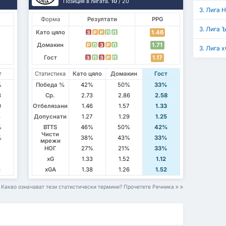
Позиция в лигата.
10
/ 20
3. Лига Н
Форма
Резултати
PPG
3. Лига 
Като цяло
1.46
З
P
P
П
П
Домакин
1.71
P
П
З
P
П
3. Лига 
Гост
1.17
З
П
З
P
П
т
Статистика
Като цяло
Домакин
Гост
%
Победа %
42%
50%
33%
3
Ср.
2.73
2.86
2.58
0
Отбелязани
1.46
1.57
1.33
3
Допуснати
1.27
1.29
1.25
%
BTTS
46%
50%
42%
Чисти
%
38%
43%
33%
мрежи
НОГ
27%
21%
33%
xG
1.33
1.52
1.12
6
xGA
1.38
1.26
1.52
Какво означават тези статистически термини? Прочетете Речника