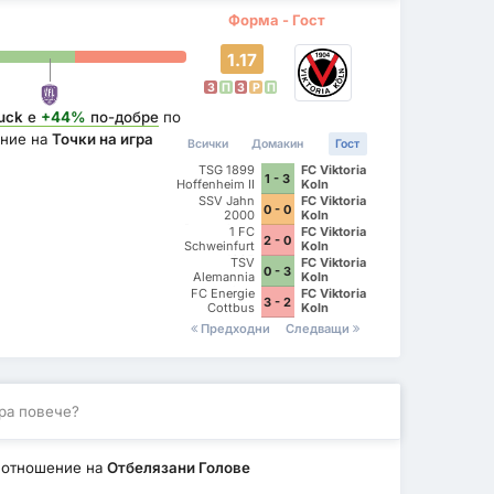
Форма - Гост
1.17
З
П
З
P
П
uck
е
+44%
по-добре
по
ние на
Точки на игра
Всички
Домакин
Гост
TSG 1899
FC Viktoria
1 - 3
Hoffenheim II
Koln
SSV Jahn
FC Viktoria
0 - 0
2000
Koln
Regensburg
1 FC
FC Viktoria
2 - 0
Schweinfurt
Koln
1905
TSV
FC Viktoria
0 - 3
Alemannia
Koln
Aachen
FC Energie
FC Viktoria
3 - 2
Cottbus
Koln
Предходни
Следващи
ра повече?
 отношение на
Отбелязани Голове