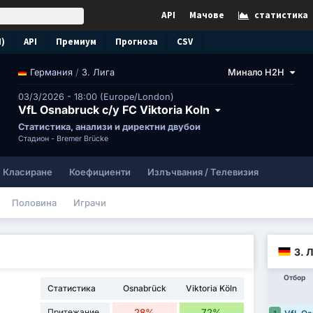
API
Мачове
статистика
N)
API
Премиум
Прогноза
CSV
/
3. Лига
Минало H2H
Германия
03/3/2026 - 18:00 (Europe/London)
VfL Osnabruck с/у FC Viktoria Koln
Статистика, анализи и директни двубои
Стадион -
Bremer Brücke
Класиране
Коефициенти
Излъчвания / Телевизия
Половина
Играчи
3. 
Отбор
Статистика
Osnabrück
Viktoria Köln
Притежание
28%
72%