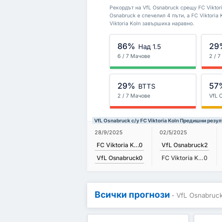
Рекордът на VfL Osnabruck срещу FC Viktori
Osnabruck е спечелил 4 пъти, а FC Viktoria
Viktoria Koln завършиха наравно.
86%
29
Над 1.5
6 / 7 Мачове
2 / 
29%
57
BTTS
2 / 7 Мачове
VfL 
VfL Osnabruck с/у FC Viktoria Koln Предишни резул
28/9/2025
02/5/2025
FC Viktoria Koln
0
VfL Osnabruck
2
VfL Osnabruck
0
FC Viktoria Koln
0
Всички прогнози
- VfL Osnabruck