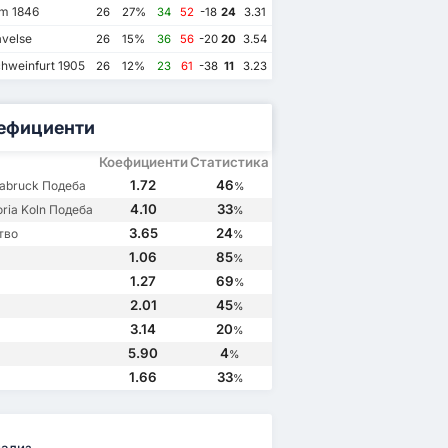
m 1846
26
27%
34
52
-18
24
3.31
velse
26
15%
36
56
-20
20
3.54
hweinfurt 1905
26
12%
23
61
-38
11
3.23
ефициенти
Коефициенти
Статистика
1.72
46
nabruck Подеба
%
4.10
33
oria Koln Подеба
%
3.65
24
тво
%
1.06
85
%
2
06/9/2021
1.27
69
%
FC Viktoria Koln
1
VfL Osnabruck
3
2.01
45
%
nabruck
1
FC Viktoria Koln
0
3.14
20
%
5.90
4
%
1.66
33
%