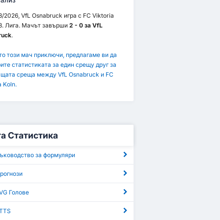
ализ
3/2026, VfL Osnabruck игра с FC Viktoria
 3. Лига. Мачът завърши
2 - 0 за VfL
ruck
.
то този мач приключи, предлагаме ви да
ите статистиката за един срещу друг за
щата среща между VfL Osnabruck и FC
a Koln.
га Статистика
Ръководство за формуляри
Прогнози
AVG Голове
BTTS