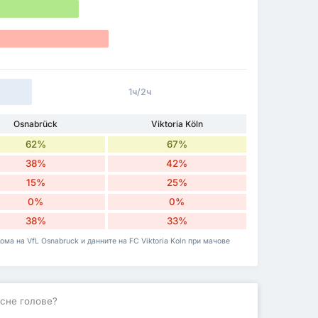
1ч/2ч
Osnabrück
Viktoria Köln
62%
67%
38%
42%
15%
25%
0%
0%
38%
33%
ома на VfL Osnabruck и данните на FC Viktoria Koln при мачове
сне голове?