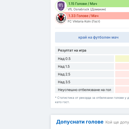
1.15 Голове / Мач
VfL Osnabruck (Домакин)
1.33 Голове / Мач
FC Viktoria Koln (Гост)
край на футболен мач
Резултат на игра
Над 0.5
Над 1.5
Над 2.5
Над 3.5
Неуспешно отбелязване на гол
* Статистика от рекорда за отбелязани голове у д
като гост.
Допуснати голове
Кой ще допу