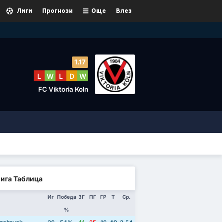
Лиги
Прогнози
Още
Влез
1.17
L
W
L
D
W
FC Viktoria Koln
Лига Таблица
Иг
Победа
ЗГ
ПГ
ГР
Т
Ср.
%