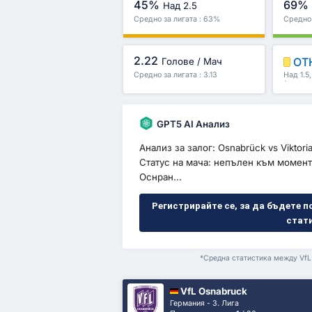
45%
69%
Над 2.5
Средно за лигата : 63%
Средно 
2.22
ОТ
Голове / Мач
Средно за лигата : 3.13
Над 1.5
/второ 
GPT5 AI Анализ
Анализ за залог: Osnabrück vs Viktor
Статус на мача: непълен към момент
Оснран...
Регистрирайте се, за да бъдете п
стат
*Средна статистика между VfL 
VfL Osnabruck
Германия - 3. Лига