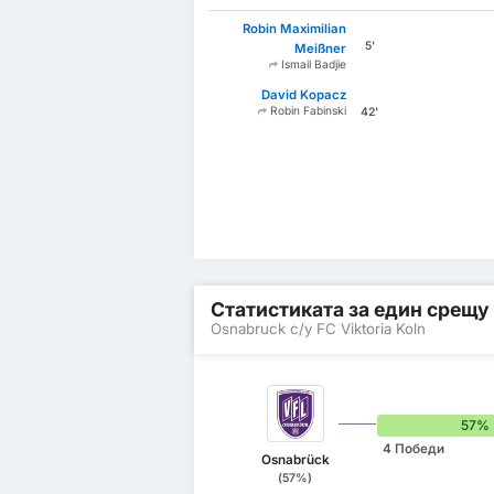
Robin Maximilian
5'
Meißner
Ismail Badjie
David Kopacz
Robin Fabinski
42'
Статистиката за един срещу
Osnabruck с/у FC Viktoria Koln
57%
4 Победи
Osnabrück
(57%)