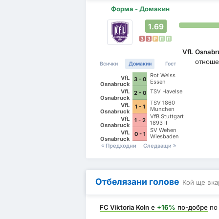
Форма - Домакин
1.69
З
З
P
П
П
VfL Osnabr
отноше
Всички
Домакин
Гост
Rot Weiss
VfL
3 - 0
Essen
Osnabruck
VfL
TSV Havelse
2 - 0
Osnabruck
TSV 1860
VfL
1 - 1
Munchen
Osnabruck
VfB Stuttgart
VfL
1 - 2
1893 II
Osnabruck
SV Wehen
VfL
0 - 1
Wiesbaden
Osnabruck
Предходни
Следващи
Отбелязани голове
Кой ще вка
FC Viktoria Koln
е
+16%
по-добре
по