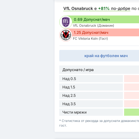
VfL Osnabruck
е
+81%
по-добре
по 
0.69 Допуснат/мач
VfL Osnabruck (Домакин)
1.25 Допуснат/мач
FC Viktoria Koln (Гост)
край на футболен мач
Допуснато / игра
Над 0.5
Над 1.5
Над 2.5
Над 3.5
Чисти мрежи
* Статистика от рекорда за допуснати домакинств
гост.