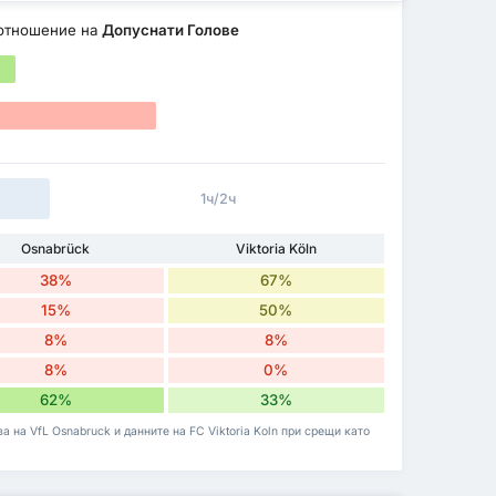
отношение на
Допуснати Голове
1ч/2ч
Osnabrück
Viktoria Köln
38%
67%
15%
50%
8%
8%
8%
0%
62%
33%
а на VfL Osnabruck и данните на FC Viktoria Koln при срещи като