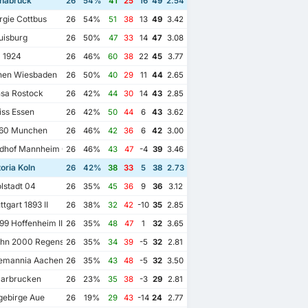
nabruck
26
54%
41
25
16
49
2.54
gie Cottbus
26
54%
51
38
13
49
3.42
isburg
26
50%
47
33
14
47
3.08
 1924
26
46%
60
38
22
45
3.77
en Wiesbaden
26
50%
40
29
11
44
2.65
sa Rostock
26
42%
44
30
14
43
2.85
ss Essen
26
42%
50
44
6
43
3.62
60 Munchen
26
46%
42
36
6
42
3.00
dhof Mannheim 07
26
46%
43
47
-4
39
3.46
oria Koln
26
42%
38
33
5
38
2.73
lstadt 04
26
35%
45
36
9
36
3.12
tgart 1893 II
26
38%
32
42
-10
35
2.85
9 Hoffenheim II
26
35%
48
47
1
32
3.65
hn 2000 Regensburg
26
35%
34
39
-5
32
2.81
emannia Aachen
26
35%
43
48
-5
32
3.50
aarbrucken
26
23%
35
38
-3
29
2.81
gebirge Aue
26
19%
29
43
-14
24
2.77