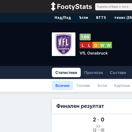
Над/Под
Ъгли
BTTS
тенис (E
1.69
L
L
D
W
W
VfL Osnabruck
Статистики
Прогнози
Състави
Всички
Голове
Ъгли
Картони
Финален резултат
2
-
0
HT
(2 - 0)