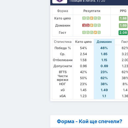
Позиция в лигата.
1
/ 20
Форма
Резултати
PPG
Като цяло
1.88
П
П
P
П
П
Домакин
1.69
З
З
P
П
П
Гост
2.08
П
П
П
P
П
Статистика
Като цяло
Домакин
Гос
Победа %
54%
46%
62
Ср.
2.54
1.85
3.2
Отбелязани
1.58
1.15
2.0
Допуснати
0.96
0.69
1.2
BTTS
42%
23%
62
Чисти
50%
62%
38
мрежи
НОГ
23%
38%
8%
xG
1.45
1.49
1.4
xGA
1.23
1.1
1.3
Форма - Кой ще спечели?