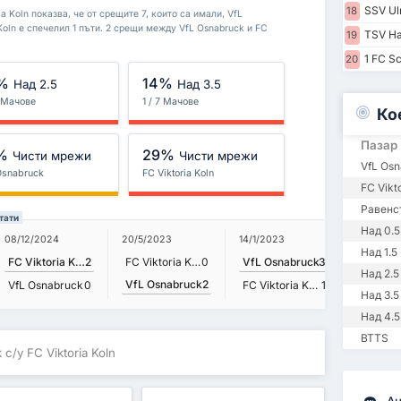
SSV Ul
18
a Koln показва, че от срещите 7, които са имали, VfL
 Koln е спечелил 1 пъти. 2 срещи между VfL Osnabruck и FC
TSV Ha
19
1 FC Sc
20
%
14%
Над 2.5
Над 3.5
7 Мачове
1 / 7 Мачове
Ко
Пазар
%
29%
Чисти мрежи
Чисти мрежи
VfL Os
Osnabruck
FC Viktoria Koln
FC Vikt
Равенс
тати
Над 0.5
14/2/202
08/12/2024
20/5/2023
14/1/2023
Над 1.5
FC Viktoria Koln
2
FC Viktoria Koln
0
VfL Osnabruck
3
Над 2.5
VfL Osnabruck
2
VfL Os
VfL Osnabruck
0
FC Viktoria Koln
1
Над 3.5
Над 4.5
BTTS
 с/у FC Viktoria Koln