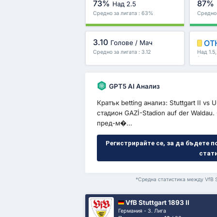
73%
87%
Над 2.5
Средно за лигата : 63%
Средно 
3.10
ОТ
Голове / Мач
Средно за лигата : 3.12
Над 1.5
/второ 
GPT5 AI Анализ
Кратък betting анализ: Stuttgart II v
стадион GAZİ-Stadion auf der Waldau.
пред-м�...
Регистрирайте се, за да бъдете п
стат
*Средна статистика между VfB St
VfB Stuttgart 1893 II
Германия - 3. Лига