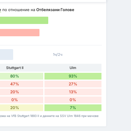
е
по отношение на
Отбелязани Голове
1ч/2ч
Stuttgart II
Ulm
80%
93%
47%
27%
20%
13%
0%
0%
20%
7%
ома на VfB Stuttgart 1893 II и данните на SSV Ulm 1846 при мачове