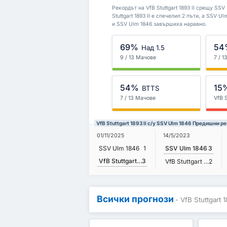
Рекордът на VfB Stuttgart 1893 II срещу SSV
Stuttgart 1893 II е спечелил 2 пъти, а SSV U
и SSV Ulm 1846 завършиха наравно.
69%
54
Над 1.5
9 / 13 Мачове
7 / 
54%
15
BTTS
7 / 13 Мачове
VfB S
VfB Stuttgart 1893 II с/у SSV Ulm 1846 Предишни р
01/11/2025
14/5/2023
SSV Ulm 1846
1
SSV Ulm 1846
3
VfB Stuttgart 1893 II
3
VfB Stuttgart 1893 II
2
Всички прогнози
- VfB Stuttgart 