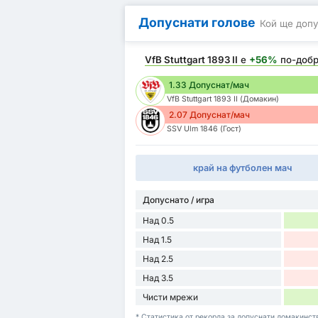
Допуснати голове
Кой ще допу
VfB Stuttgart 1893 II
е
+56%
по-доб
1.33 Допуснат/мач
VfB Stuttgart 1893 II (Домакин)
2.07 Допуснат/мач
SSV Ulm 1846 (Гост)
край на футболен мач
Допуснато / игра
Над 0.5
Над 1.5
Над 2.5
Над 3.5
Чисти мрежи
* Статистика от рекорда за допуснати домакинства