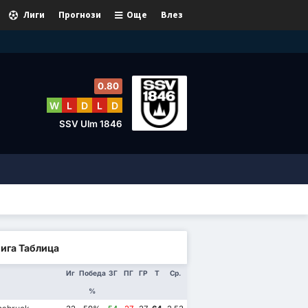
Лиги
Прогнози
Още
Влез
0.80
W
L
D
L
D
SSV Ulm 1846
Лига Таблица
Иг
Победа
ЗГ
ПГ
ГР
Т
Ср.
%