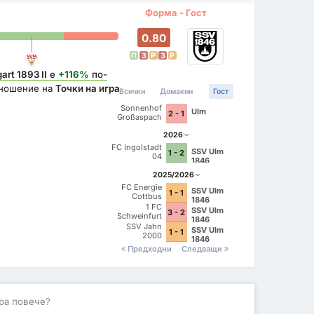
Форма - Гост
0.80
П
З
P
З
P
art 1893 II
е
+116%
по-
ношение на
Точки на игра
Всички
Домакин
Гост
Sonnenhof
Ulm
2 - 1
Großaspach
2026
FC Ingolstadt
SSV Ulm
1 - 2
04
1846
2025/2026
FC Energie
SSV Ulm
1 - 1
Cottbus
1846
1 FC
SSV Ulm
3 - 2
Schweinfurt
1846
1905
SSV Jahn
SSV Ulm
1 - 1
2000
1846
Regensburg
Предходни
Следващи
ра повече?