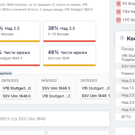
FC Erz
18
 Ulm 1846 показва, че от срещите 13, които са имали, VfB
lm 1846 е спечелил 9 пъти. 2 срещи между VfB Stuttgart 1893 II
TSV Ha
19
1 FC Sc
20
%
38%
Над 2.5
Над 3.5
13 Мачове
5 / 13 Мачове
Ко
Пазар
%
46%
Чисти мрежи
Чисти мрежи
VfB Stut
tuttgart 1893 II
SSV Ulm 1846
Подеба
SSV Ul
Равенс
езултати
Над 0.5
05/11/2022
14/5/2022
20/11/2021
15/5/2021
Над 1.5
VfB Stuttgart 1893 II
0
SSV Ulm 1846
3
VfB Stuttgart 1893 II
0
SSV Ul
Над 2.5
SSV Ulm 1846
1
SSV Ulm 1846
0
VfB Stuttgart 1893 II
2
Над 3.5
Над 4.5
BTTS
1893 II с/у SSV Ulm 1846