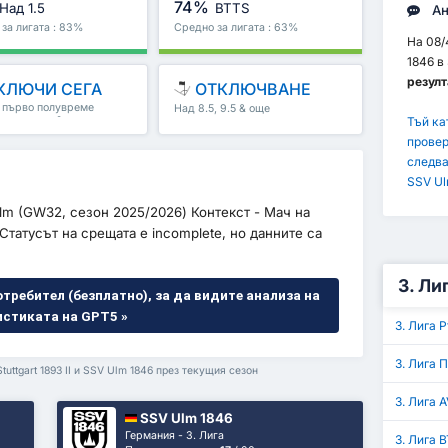
74%
Над 1.5
BTTS
Ан
за лигата : 83%
Средно за лигата : 63%
На 08/4
1846 в
резулта
КЛЮЧИ СЕГА
ОТКЛЮЧВАНЕ
, първо полувреме
Над 8.5, 9.5 & още
полувреме & още
Тъй ка
провер
следва
SSV Ul
s Ulm (GW32, сезон 2025/2026) Контекст - Мач на
 Статусът на срещата е incomplete, но данните са
3. Ли
отребител (безплатно), за да видите анализа на
истиката на GPT5 »
3. Лига 
3. Лига 
uttgart 1893 II и SSV Ulm 1846 през текущия сезон
3. Лига 
SSV Ulm 1846
Германия - 3. Лига
3. Лига 