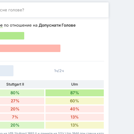
сне голове?
ре
по отношение на
Допуснати Голове
1ч/2ч
Stuttgart II
Ulm
80%
87%
27%
60%
20%
40%
7%
13%
20%
13%
 на VfB Stuttgart 1893 II и данните на SSV Ulm 1846 при срещи като