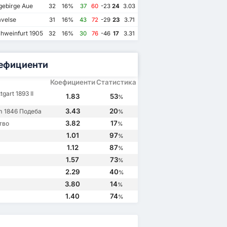
gebirge Aue
32
16%
37
60
-23
24
3.03
velse
31
16%
43
72
-29
23
3.71
hweinfurt 1905
32
16%
30
76
-46
17
3.31
ефициенти
Коефициенти
Статистика
tgart 1893 II
1.83
53
%
3.43
20
m 1846 Подеба
%
3.82
17
тво
%
1.01
97
24/1/2021
31/3/2019
21/9/2018
%
1.12
87
m 1846
2
VfB Stuttgart 1893 II
0
VfB Stuttgart 1893 II
0
SSV Ulm 1846
2
%
1.57
73
SSV Ulm 1846
1
SSV Ulm 1846
2
%
VfB Stuttgart 1893 II
0
VfB Stuttgart 1893 II
1
2.29
40
%
3.80
14
%
1.40
74
%