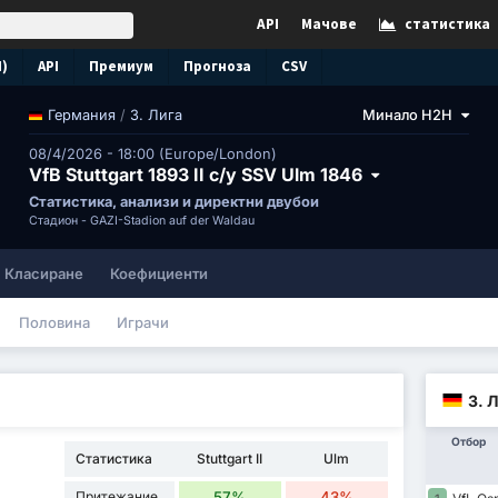
API
Мачове
статистика
N)
API
Премиум
Прогноза
CSV
/
3. Лига
Минало H2H
Германия
08/4/2026 - 18:00 (Europe/London)
VfB Stuttgart 1893 II с/у SSV Ulm 1846
Статистика, анализи и директни двубои
Стадион -
GAZİ-Stadion auf der Waldau
Класиране
Коефициенти
Половина
Играчи
3. 
Отбор
Статистика
Stuttgart II
Ulm
Притежание
57%
43%