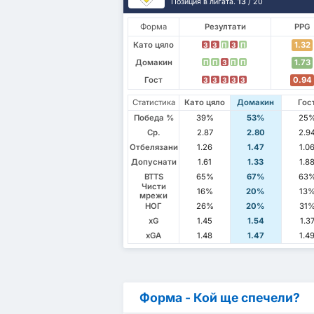
Позиция в лигата.
13
/ 20
Форма
Резултати
PPG
Като цяло
1.32
З
З
П
З
П
Домакин
1.73
П
П
З
П
П
Гост
0.94
З
З
З
З
З
Статистика
Като цяло
Домакин
Гос
Победа %
39%
53%
25
Ср.
2.87
2.80
2.9
Отбелязани
1.26
1.47
1.0
Допуснати
1.61
1.33
1.8
BTTS
65%
67%
63
Чисти
16%
20%
13
мрежи
НОГ
26%
20%
31
xG
1.45
1.54
1.3
xGA
1.48
1.47
1.4
Форма - Кой ще спечели?