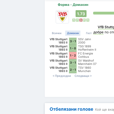
Форма - Домакин
1.73
П
П
З
П
П
VfB Stuttg
добре
по от
Всички
Домакин
Гост
VfB Stuttgart
SSV Jahn
3 - 1
1893 II
2000
Regensburg
VfB Stuttgart
TSG 1899
1 - 0
1893 II
Hoffenheim II
VfB Stuttgart
FC Energie
1 - 2
1893 II
Cottbus
VfB Stuttgart
SV Waldhof
3 - 1
1893 II
Mannheim 07
VfB Stuttgart
TSV 1860
2 - 1
1893 II
Munchen
Предходни
Следващи
Отбелязани голове
Кой ще вка