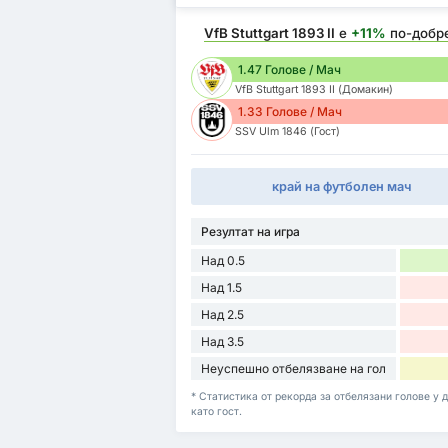
VfB Stuttgart 1893 II
е
+11%
по-добр
1.47 Голове / Мач
VfB Stuttgart 1893 II (Домакин)
1.33 Голове / Мач
SSV Ulm 1846 (Гост)
край на футболен мач
Резултат на игра
Над 0.5
Над 1.5
Над 2.5
Над 3.5
Неуспешно отбелязване на гол
* Статистика от рекорда за отбелязани голове у д
като гост.