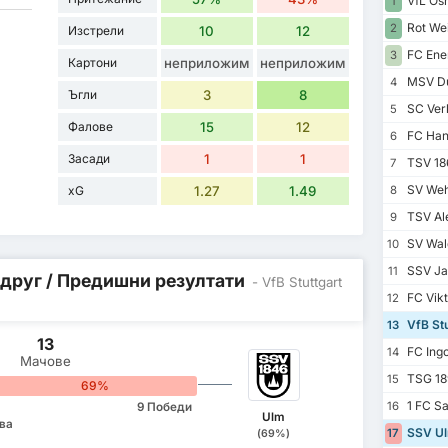
VfL Os
1
Rot Wei
2
Изстрели
10
12
FC Ener
3
Картони
неприложим
неприложим
MSV Du
4
Ъгли
3
8
SC Verl
5
Фалове
15
12
FC Han
6
Засади
1
1
TSV 18
7
SV Weh
xG
1.27
1.49
8
TSV Al
9
SV Wal
10
SSV Ja
11
 друг / Предишни резултати
- VfB Stuttgart
FC Vikt
12
VfB Stu
13
13
FC Ingo
14
Мачове
TSG 189
15
69%
1 FC S
16
9 Победи
Ulm
ва
SSV Ul
17
(69%)