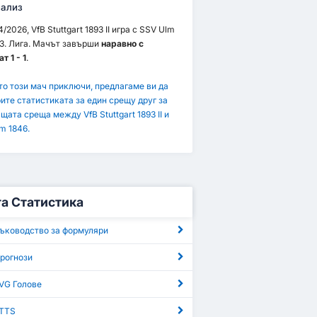
ализ
/2026, VfB Stuttgart 1893 II игра с SSV Ulm
 3. Лига. Мачът завърши
наравно с
т 1 - 1
.
то този мач приключи, предлагаме ви да
ите статистиката за един срещу друг за
щата среща между VfB Stuttgart 1893 II и
m 1846.
га Статистика
Ръководство за формуляри
Прогнози
AVG Голове
BTTS