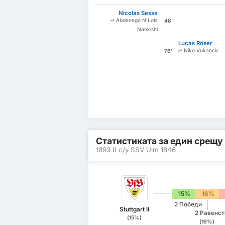
Nicolás Sessa
Abdenego N'Lola
48'
Nankishi
Lucas Röser
Niko Vukancic
76'
Статистиката за един срещу
1893 II с/у SSV Ulm 1846
15%
16%
2 Победи
Stuttgart II
2 Равенст
(15%)
(16%)