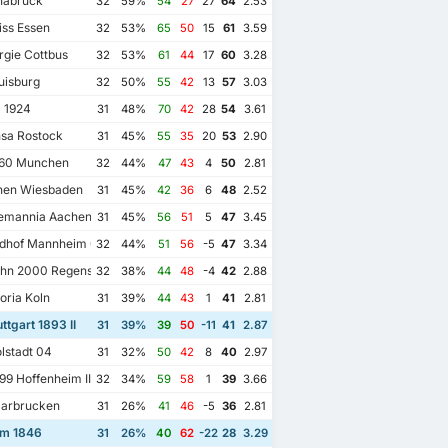
nabruck
32
59%
54
27
27
64
2.53
ss Essen
32
53%
65
50
15
61
3.59
gie Cottbus
32
53%
61
44
17
60
3.28
isburg
32
50%
55
42
13
57
3.03
 1924
31
48%
70
42
28
54
3.61
sa Rostock
31
45%
55
35
20
53
2.90
60 Munchen
32
44%
47
43
4
50
2.81
en Wiesbaden
31
45%
42
36
6
48
2.52
emannia Aachen
31
45%
56
51
5
47
3.45
dhof Mannheim 07
32
44%
51
56
-5
47
3.34
hn 2000 Regensburg
32
38%
44
48
-4
42
2.88
oria Koln
31
39%
44
43
1
41
2.81
ttgart 1893 II
31
39%
39
50
-11
41
2.87
lstadt 04
31
32%
50
42
8
40
2.97
9 Hoffenheim II
32
34%
59
58
1
39
3.66
aarbrucken
31
26%
41
46
-5
36
2.81
m 1846
31
26%
40
62
-22
28
3.29