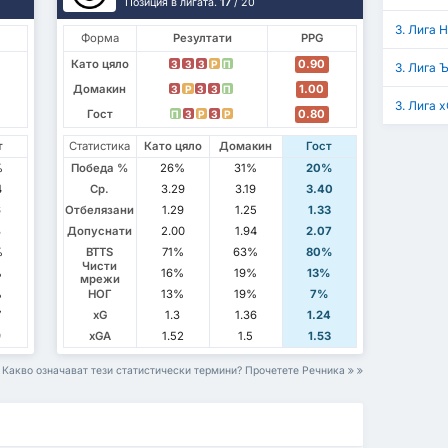
Позиция в лигата.
17
/ 20
3. Лига Н
Форма
Резултати
PPG
Като цяло
0.90
З
З
З
P
П
3. Лига 
Домакин
1.00
З
P
З
З
П
3. Лига 
Гост
0.80
П
З
P
З
P
т
Статистика
Като цяло
Домакин
Гост
%
Победа %
26%
31%
20%
4
Ср.
3.29
3.19
3.40
6
Отбелязани
1.29
1.25
1.33
8
Допуснати
2.00
1.94
2.07
%
BTTS
71%
63%
80%
Чисти
%
16%
19%
13%
мрежи
%
НОГ
13%
19%
7%
7
xG
1.3
1.36
1.24
9
xGA
1.52
1.5
1.53
Какво означават тези статистически термини? Прочетете Речника