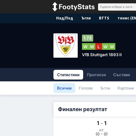
Над/Под
Ъгли
BTTS
тенис (E
1.73
W
W
L
W
W
VfB Stuttgart 1893 II
Статистики
Прогнози
Състави
Всички
Голове
Ъгли
Картони
Финален резултат
1
-
1
HT
(0 - 0)