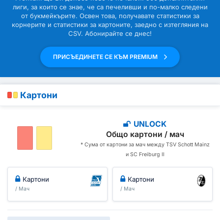
лиги, за които се знае, че са печеливши и по-малко следени
от букмейкърите. Освен това, получавате статистики за
корнерите и статистики за картоните, заедно с изтегляния на
CSV. Абонирайте се днес!
ПРИСЪЕДИНЕТЕ СЕ КЪМ PREMIUM
Картони
UNLOCK
Общо картони / мач
* Сума от картони за мач между TSV Schott Mainz
и SC Freiburg II
Картони
Картони
/ Мач
/ Мач