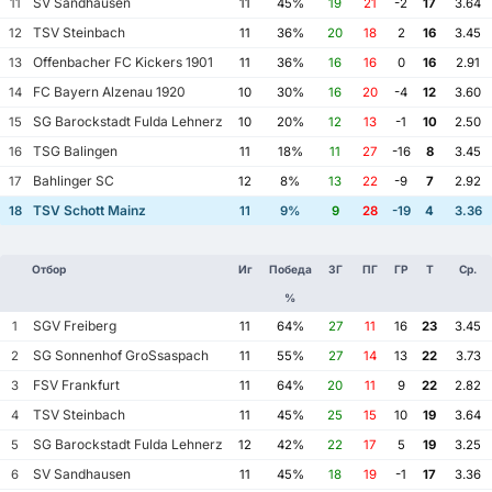
SV Sandhausen
11
11
45%
19
21
-2
17
3.64
TSV Steinbach
12
11
36%
20
18
2
16
3.45
Offenbacher FC Kickers 1901
13
11
36%
16
16
0
16
2.91
FC Bayern Alzenau 1920
14
10
30%
16
20
-4
12
3.60
SG Barockstadt Fulda Lehnerz
15
10
20%
12
13
-1
10
2.50
TSG Balingen
16
11
18%
11
27
-16
8
3.45
Bahlinger SC
17
12
8%
13
22
-9
7
2.92
TSV Schott Mainz
18
11
9%
9
28
-19
4
3.36
Отбор
Иг
Победа
ЗГ
ПГ
ГР
Т
Ср.
%
SGV Freiberg
1
11
64%
27
11
16
23
3.45
SG Sonnenhof GroSsaspach
2
11
55%
27
14
13
22
3.73
FSV Frankfurt
3
11
64%
20
11
9
22
2.82
TSV Steinbach
4
11
45%
25
15
10
19
3.64
SG Barockstadt Fulda Lehnerz
5
12
42%
22
17
5
19
3.25
SV Sandhausen
6
11
45%
18
19
-1
17
3.36