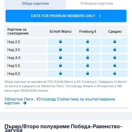
Общо картони
Отборни картони
DATA FOR PREMIUM MEMBERS ONLY
Картони за
Schott Mainz
Freiburg II
Средно
съвпадение
Над 2.5
Над 3.5
Над 4.5
Над 5.5
Над 6,5
Общо картони за мачове за TSV Schott Mainz и SC Freiburg II. Средната стойност
за лигата е средната за Областна Лига : Югозапад. Имало е 45 картони в 198
мача през 2025/2026 сезона.
Областна Лига : Югозапад Статистика за жълти/червени
картони
Първо/Второ полувреме Победа-Равенство-
Загуба