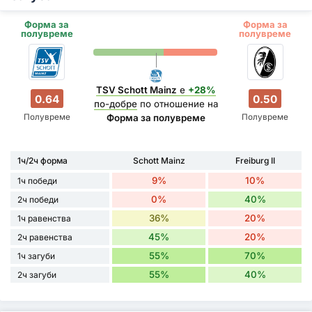
Форма за
Форма за
полувреме
полувреме
TSV Schott Mainz
е
+28%
0.64
0.50
по-добре
по отношение на
Полувреме
Полувреме
Форма за полувреме
1ч/2ч форма
Schott Mainz
Freiburg II
9%
10%
1ч победи
0%
40%
2ч победи
36%
20%
1ч равенства
45%
20%
2ч равенства
55%
70%
1ч загуби
55%
40%
2ч загуби