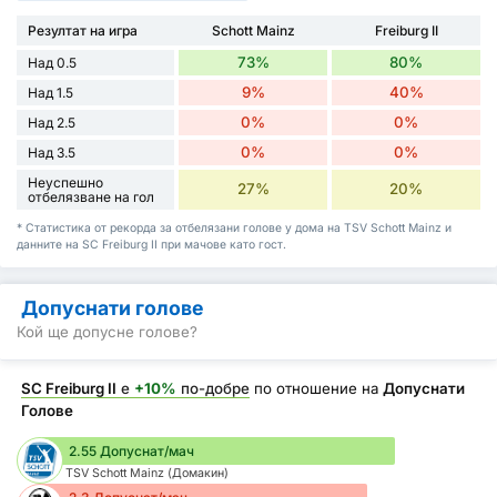
Резултат на игра
Schott Mainz
Freiburg II
73%
80%
Над 0.5
9%
40%
Над 1.5
0%
0%
Над 2.5
0%
0%
Над 3.5
Неуспешно
27%
20%
отбелязване на гол
* Статистика от рекорда за отбелязани голове у дома на TSV Schott Mainz и
данните на SC Freiburg II при мачове като гост.
Допуснати голове
Кой ще допусне голове?
SC Freiburg II
е
+10%
по-добре
по отношение на
Допуснати
Голове
2.55 Допуснат/мач
TSV Schott Mainz (Домакин)