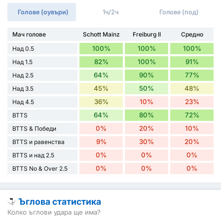
Голове (оувъри)
1ч/2ч
Голове (под)
Мач голове
Schott Mainz
Freiburg II
Средно
100%
100%
100%
Над 0.5
82%
100%
91%
Над 1.5
64%
90%
77%
Над 2.5
45%
50%
48%
Над 3.5
36%
10%
23%
Над 4.5
64%
80%
72%
BTTS
0%
20%
10%
BTTS & Победи
9%
30%
20%
BTTS и равенства
0%
0%
0%
BTTS и над 2.5
0%
0%
0%
BTTS No & Over 2.5
Ъглова статистика
Колко ъглови удара ще има?