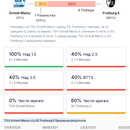
0%
20%
80%
4 Победи
Schott Mainz
Freiburg II
1 Равенства
(0%)
(80%)
(20%)
Рекордът на TSV Schott Mainz срещу SC Freiburg II показва, че от
срещите 5, които са имали, TSV Schott Mainz е спечелил 0 пъти, а SC
Freiburg II е спечелил 4 пъти. 1 срещи между TSV Schott Mainz и SC
Freiburg II завършиха наравно.
100%
40%
Над 1.5
Над 2.5
5 / 5 Мачове
2 / 5 Мачове
40%
40%
Над 3.5
BTTS
2 / 5 Мачове
2 / 5 Мачове
0%
60%
Чисти мрежи
Чисти мрежи
TSV Schott Mainz
SC Freiburg II
TSV Schott Mainz с/у SC Freiburg II Предишни резултати
07/9/2025
08/5/2021
23/2/2021
03/3/2