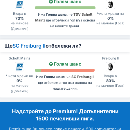
Голям шанс
Вкара в
Чисти мрежи на
Има
Голям шанс
, че
TSV Schott
73%
0%
Mainz
ще отбележи гол въз основа
на мачове
на мачове (Гост)
на нашите данни.
(Домакин)
Ще
SC Freiburg II
отбележи ли?
Schott Mainz
Freiburg II
Голям шанс
Чисти мрежи на
Вкара в
Има
Голям шанс
, че
SC Freiburg II
9%
80%
ще отбележи гол въз основа на
на мачове
на мачове (Гост)
нашите данни.
(Домакин)
Надстройте до Premium! Допълнителни
1500 печеливши лиги.
Premium ще Ви донесе повече печалби. 500 допълнителни