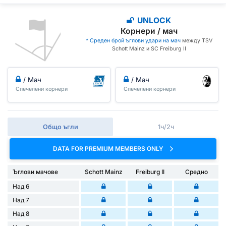
UNLOCK
Корнери / мач
* Среден брой ъглови удари на мач
между TSV
Schott Mainz и SC Freiburg II
/ Мач
/ Мач
Спечелени корнери
Спечелени корнери
Общо ъгли
1ч/2ч
DATA FOR PREMIUM MEMBERS ONLY
Ъглови мачове
Schott Mainz
Freiburg II
Средно
Над 6
Над 7
Над 8