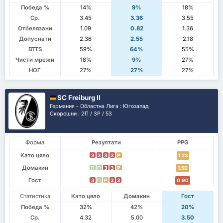
Победа %
14%
9%
18%
Ср.
3.45
3.36
3.55
Отбелязани
1.09
0.82
1.36
Допуснати
2.36
2.55
2.18
BTTS
59%
64%
55%
Чисти мрежи
18%
9%
27%
НОГ
27%
27%
27%
SC Freiburg II
Германия - Областна Лига : Югозапад
Скорошни : 2П / 3P / 5З
Форма
Резултати
PPG
Като цяло
З
З
З
З
P
1.23
Домакин
П
П
З
З
P
1.50
Гост
З
П
P
З
З
0.90
Статистика
Като цяло
Домакин
Гост
Победа %
32%
42%
20%
Ср.
4.32
5.00
3.50