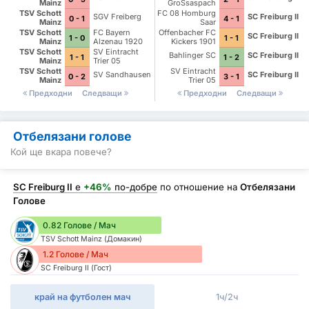
Mainz
GroSsaspach
TSV Schott
FC 08 Homburg
SGV Freiberg
SC Freiburg II
0 - 1
4 - 1
Mainz
Saar
TSV Schott
FC Bayern
Offenbacher FC
SC Freiburg II
1 - 0
1 - 1
Mainz
Alzenau 1920
Kickers 1901
TSV Schott
SV Eintracht
Bahlinger SC
SC Freiburg II
1 - 1
1 - 2
Mainz
Trier 05
TSV Schott
SV Eintracht
SV Sandhausen
SC Freiburg II
0 - 2
3 - 1
Mainz
Trier 05
Предходни
Следващи
Предходни
Следващи
Отбелязани голове
Кой ще вкара повече?
SC Freiburg II
е
+46%
по-добре
по отношение на
Отбелязани
Голове
0.82 Голове / Мач
TSV Schott Mainz (Домакин)
1.2 Голове / Мач
SC Freiburg II (Гост)
край на футболен мач
1ч/2ч