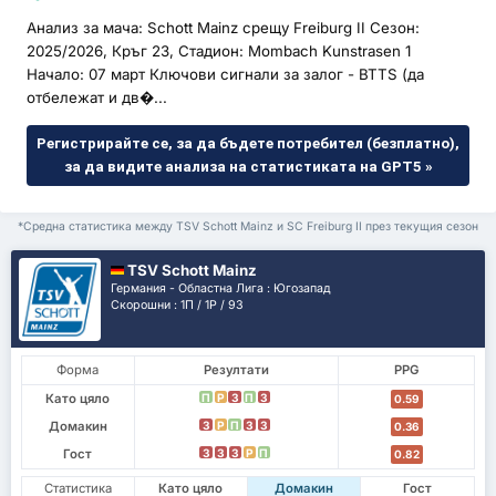
Анализ за мача: Schott Mainz срещу Freiburg II Сезон:
2025/2026, Кръг 23, Стадион: Mombach Kunstrasen 1
Начало: 07 март Ключови сигнали за залог - BTTS (да
отбележат и дв�...
Регистрирайте се, за да бъдете потребител (безплатно),
за да видите анализа на статистиката на GPT5 »
*Средна статистика между TSV Schott Mainz и SC Freiburg II през текущия сезон
TSV Schott Mainz
Германия - Областна Лига : Югозапад
Скорошни : 1П / 1P / 9З
Форма
Резултати
PPG
Като цяло
П
P
З
П
З
0.59
Домакин
З
P
П
З
З
0.36
Гост
З
З
З
P
П
0.82
Статистика
Като цяло
Домакин
Гост