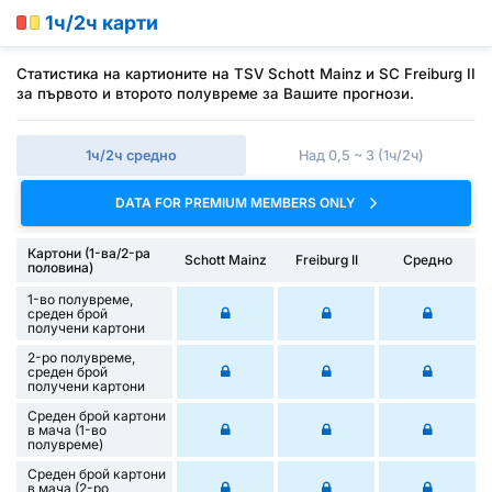
1ч/2ч карти
Статистика на картионите на TSV Schott Mainz и SC Freiburg II
за първото и второто полувреме за Вашите прогнози.
1ч/2ч средно
Над 0,5 ~ 3 (1ч/2ч)
DATA FOR PREMIUM MEMBERS ONLY
Картони (1-ва/2-ра
Schott Mainz
Freiburg II
Средно
половина)
1-во полувреме,
среден брой
получени картони
2-ро полувреме,
среден брой
получени картони
Среден брой картони
в мача (1-во
полувреме)
Среден брой картони
в мача (2-ро