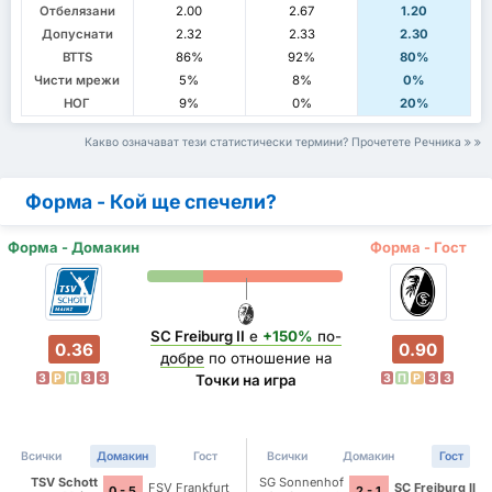
Отбелязани
2.00
2.67
1.20
Допуснати
2.32
2.33
2.30
BTTS
86%
92%
80%
Чисти мрежи
5%
8%
0%
НОГ
9%
0%
20%
Какво означават тези статистически термини? Прочетете Речника
Форма - Кой ще спечели?
Форма - Домакин
Форма - Гост
SC Freiburg II
е
+150%
по-
0.36
0.90
добре
по отношение на
З
P
П
З
З
З
П
P
З
З
Точки на игра
Всички
Домакин
Гост
Всички
Домакин
Гост
TSV Schott
SG Sonnenhof
FSV Frankfurt
SC Freiburg II
0 - 5
2 - 1