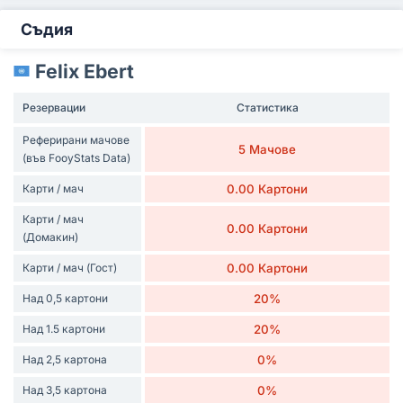
Съдия
Felix Ebert
Резервации
Статистика
Реферирани мачове
5 Мачове
(във FooyStats Data)
Карти / мач
0.00 Картони
Карти / мач
0.00 Картони
(Домакин)
Карти / мач (Гост)
0.00 Картони
Над 0,5 картони
20%
Над 1.5 картони
20%
Над 2,5 картона
0%
Над 3,5 картона
0%