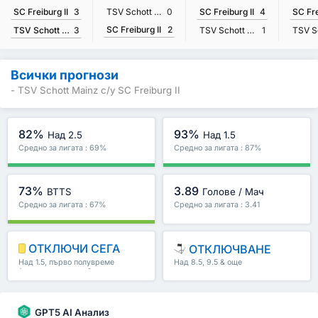
SC Freiburg II
3
TSV Schott Mainz
0
SC Freiburg II
4
SC Fre
SC Freiburg II
2
TSV Schott Mainz
3
TSV Schott Mainz
1
Всички прогнози
- TSV Schott Mainz с/у SC Freiburg II
82%
93%
Над 2.5
Над 1.5
Средно за лигата : 69%
Средно за лигата : 87%
73%
3.89
BTTS
Голове / Мач
Средно за лигата : 67%
Средно за лигата : 3.41
ОТКЛЮЧИ СЕГА
ОТКЛЮЧВАНЕ
Над 1.5, първо полувреме
Над 8.5, 9.5 & още
/второ полувреме & още
GPT5 AI Анализ