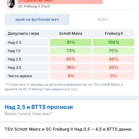
2.3 Допуснат/мач
SC Freiburg II (Гост)
край на футболен мач
1ч/2ч
Допуснато / игра
Schott Mainz
Freiburg II
91%
100%
Над 0.5
73%
70%
Над 1.5
45%
40%
Над 2.5
36%
20%
Над 3.5
9%
0%
Чисти мрежи
* Статистика от рекорда за допуснати домакинства на TSV Schott Mainz и
данните на SC Freiburg II при срещи като гост.
Над 2,5 и BTTS прогнози
Колко гола в този мач?
TSV Schott Mainz и SC Freiburg II Над 0,5 ~ 4,5 и BTTS данни.