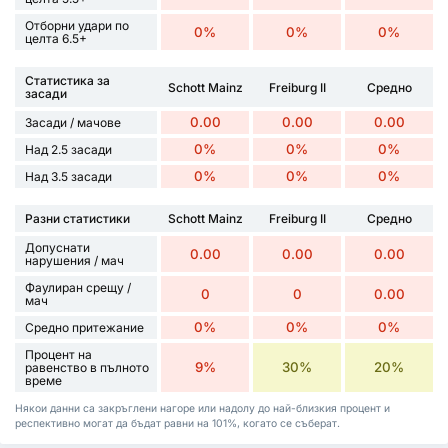
Отборни удари по
0%
0%
0%
целта 6.5+
Статистика за
Schott Mainz
Freiburg II
Средно
засади
0.00
0.00
0.00
Засади / мачове
0%
0%
0%
Над 2.5 засади
0%
0%
0%
Над 3.5 засади
Разни статистики
Schott Mainz
Freiburg II
Средно
Допуснати
0.00
0.00
0.00
нарушения / мач
Фаулиран срещу /
0
0
0.00
мач
0%
0%
0%
Средно притежание
Процент на
9%
30%
20%
равенство в пълното
време
Някои данни са закръглени нагоре или надолу до най-близкия процент и
респективно могат да бъдат равни на 101%, когато се съберат.