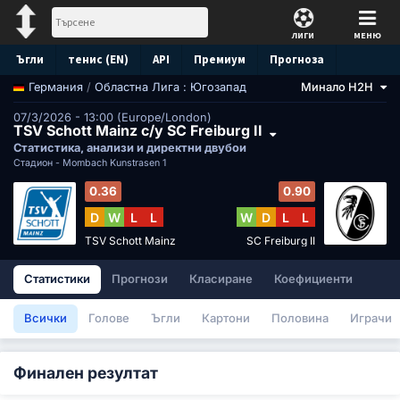
ЛИГИ
МЕНЮ
Ъгли
тенис (EN)
API
Премиум
Прогноза
/
Областна Лига : Югозапад
Минало H2H
Германия
07/3/2026 - 13:00 (Europe/London)
TSV Schott Mainz с/у SC Freiburg II
Статистика, анализи и директни двубои
Стадион -
Mombach Kunstrasen 1
0.36
0.90
D
W
L
L
W
D
L
L
TSV Schott Mainz
SC Freiburg II
Статистики
Прогнози
Класиране
Коефициенти
Всички
Голове
Ъгли
Картони
Половина
Играчи
Финален резултат