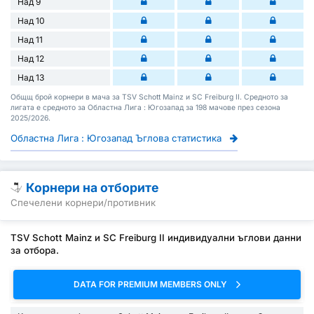
Над 9
Над 10
Над 11
Над 12
Над 13
Общщ брой корнери в мача за TSV Schott Mainz и SC Freiburg II. Средното за
лигата е средното за Областна Лига : Югозапад за 198 мачове през сезона
2025/2026.
Областна Лига : Югозапад Ъглова статистика
Корнери на отборите
Спечелени корнери/противник
TSV Schott Mainz и SC Freiburg II индивидуални ъглови данни
за отбора.
DATA FOR PREMIUM MEMBERS ONLY