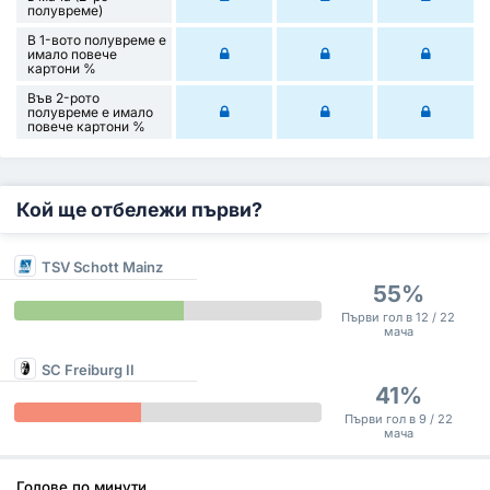
полувреме)
В 1-вото полувреме е
имало повече
картони %
Във 2-рото
полувреме е имало
повече картони %
Кой ще отбележи първи?
TSV Schott Mainz
55%
Първи гол в 12 / 22
мача
SC Freiburg II
41%
Първи гол в 9 / 22
мача
Голове по минути