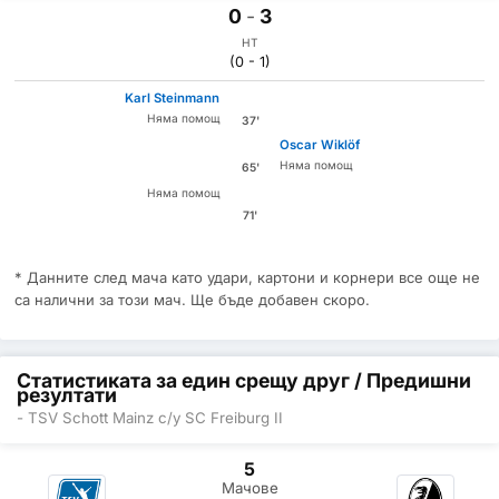
0
-
3
HT
(0 - 1)
Karl Steinmann
Няма помощ
37'
Oscar Wiklöf
Няма помощ
65'
Няма помощ
71'
* Данните след мача като удари, картони и корнери все още не
са налични за този мач. Ще бъде добавен скоро.
Статистиката за един срещу друг / Предишни
резултати
- TSV Schott Mainz с/у SC Freiburg II
5
Мачове