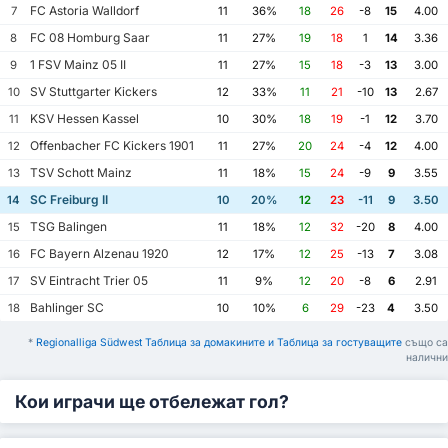
FC Astoria Walldorf
7
11
36%
18
26
-8
15
4.00
FC 08 Homburg Saar
8
11
27%
19
18
1
14
3.36
1 FSV Mainz 05 II
9
11
27%
15
18
-3
13
3.00
SV Stuttgarter Kickers
10
12
33%
11
21
-10
13
2.67
KSV Hessen Kassel
11
10
30%
18
19
-1
12
3.70
Offenbacher FC Kickers 1901
12
11
27%
20
24
-4
12
4.00
TSV Schott Mainz
13
11
18%
15
24
-9
9
3.55
SC Freiburg II
14
10
20%
12
23
-11
9
3.50
TSG Balingen
15
11
18%
12
32
-20
8
4.00
FC Bayern Alzenau 1920
16
12
17%
12
25
-13
7
3.08
SV Eintracht Trier 05
17
11
9%
12
20
-8
6
2.91
Bahlinger SC
18
10
10%
6
29
-23
4
3.50
*
Regionalliga Südwest Таблица за домакините и Таблица за гостуващите
също са
налични
Кои играчи ще отбележат гол?