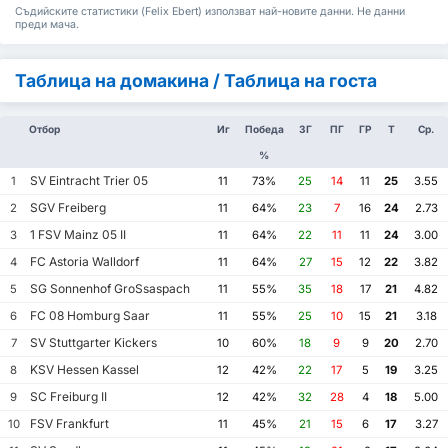
Съдийските статистики (Felix Ebert) използват най-новите данни. Не данни
преди мача.
Таблица на домакина / Таблица на госта
Отбор
Иг
Победа
ЗГ
ПГ
ГР
Т
Ср.
%
SV Eintracht Trier 05
1
11
73%
25
14
11
25
3.55
SGV Freiberg
2
11
64%
23
7
16
24
2.73
1 FSV Mainz 05 II
3
11
64%
22
11
11
24
3.00
FC Astoria Walldorf
4
11
64%
27
15
12
22
3.82
SG Sonnenhof GroSsaspach
5
11
55%
35
18
17
21
4.82
FC 08 Homburg Saar
6
11
55%
25
10
15
21
3.18
SV Stuttgarter Kickers
7
10
60%
18
9
9
20
2.70
KSV Hessen Kassel
8
12
42%
22
17
5
19
3.25
SC Freiburg II
9
12
42%
32
28
4
18
5.00
FSV Frankfurt
10
11
45%
21
15
6
17
3.27