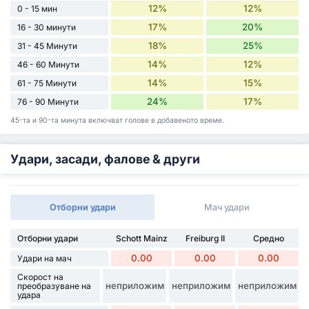
12%
12%
0 - 15 мин
17%
20%
16 - 30 минути
18%
25%
31 - 45 Минути
14%
12%
46 - 60 Минути
14%
15%
61 - 75 Минути
24%
17%
76 - 90 Минути
45-та и 90-та минута включват голове в добавеното време.
Удари, засади, фалове & други
Отборни удари
Мач удари
Отборни удари
Schott Mainz
Freiburg II
Средно
0.00
0.00
0.00
Удари на мач
Скорост на
неприложим
неприложим
неприложим
преобразуване на
удара